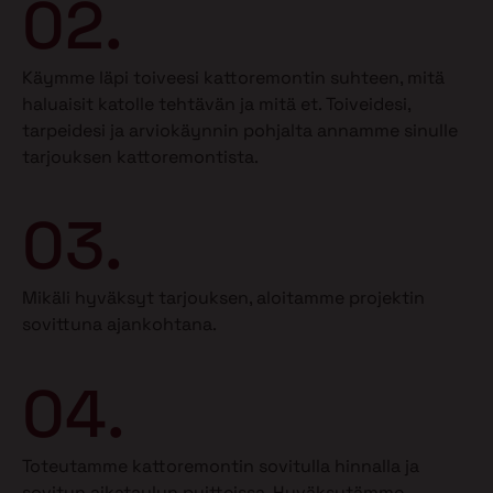
02.
Käymme läpi toiveesi kattoremontin suhteen, mitä
haluaisit katolle tehtävän ja mitä et.
Toiveidesi,
tarpeidesi ja arviokäynnin pohjalta annamme sinulle
tarjouksen kattoremontista.
03.
Mikäli hyväksyt tarjouksen, aloitamme projektin
sovittuna ajankohtana.
04.
Toteutamme kattoremontin sovitulla hinnalla ja
sovitun aikataulun puitteissa. Hyväksytämme