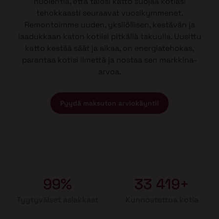
huolehtia, että talosi katto suojaa kotiasi
tehokkaasti seuraavat vuosikymmenet.
Remontoimme uuden, yksilöllisen, kestävän ja
laadukkaan katon kotiisi pitkällä takuulla. Uusittu
katto kestää säät ja aikaa, on energiatehokas,
parantaa kotisi ilmettä ja nostaa sen markkina-
arvoa.
Pyydä maksuton arviokäynti!
99%
33 419+
Tyytyväiset asiakkaat
Kunnostettua kotia