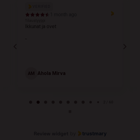
VERIFIED
1 month ago
Tilaustyyppi
T
Ikkunat ja ovet
K
-
Ahola Mirva
AM
Page 2 of 60
2 / 60
Review widget
by
trustmary