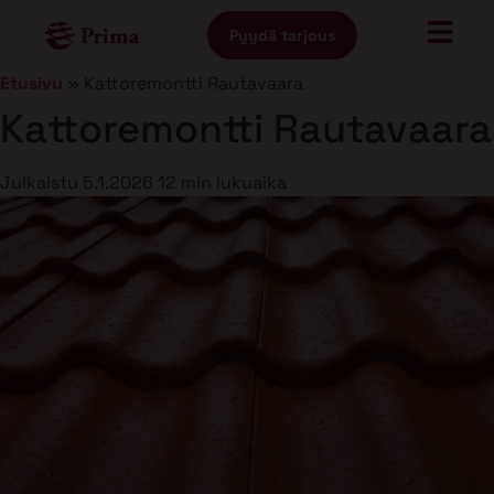
Pyydä tarjous
Etusivu
»
Kattoremontti Rautavaara
Kattoremontti Rautavaara
Julkaistu
5.1.2026
12 min lukuaika