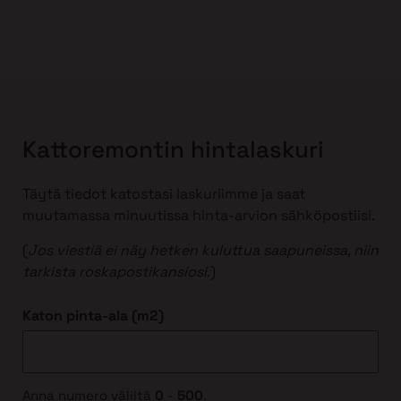
Kattoremontin hintalaskuri
Täytä tiedot katostasi laskuriimme ja saat
muutamassa minuutissa hinta-arvion sähköpostiisi.
(
Jos viestiä ei näy hetken kuluttua saapuneissa, niin
tarkista roskapostikansiosi
.)
Katon pinta-ala (m2)
Anna numero väliltä
0
-
500
.