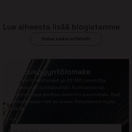
Lue aiheesta lisää blogistamme
Katso kaikki artikkelit
Tarjouspyyntölomake
Olemme toteuttaneet yli 33 000 remonttia
suomalaisiin kotitalouksiin. Kuntoarvio on
vaivaton tapa aloittaa remontin suunnittelu. Saat
ammattilaisen heti avuksesi. Palvelemme myös
etänä!
*
Nimi