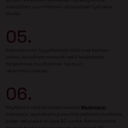
mahdolliset suunnitelman ulkopuoliset työt aina
sinulla.
05.
Kattoremontin tyypillisimpiä töitä ovat katteen
vaihto, lämpökattoremontti sekä tasakatosta
harjakatoksi muuttaminen tai muut
rakennemuutokset.
06.
Käytämme vesikattomateriaaleina
Weckmanin
kotimaisia, laadukkaita ja kauniita peltikattotuotteita,
joiden takuuaika on jopa 50 vuotta. Remontoimme
tarkasti hyvän rakennustavan mukaisesti (RT-