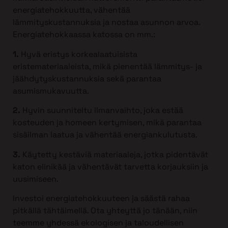
energiatehokkuutta, vähentää
lämmityskustannuksia ja nostaa asunnon arvoa.
Energiatehokkaassa katossa on mm.:
1.
Hyvä eristys korkealaatuisista
eristemateriaaleista, mikä pienentää lämmitys- ja
jäähdytyskustannuksia sekä parantaa
asumismukavuutta.
2.
Hyvin suunniteltu ilmanvaihto, joka estää
kosteuden ja homeen kertymisen, mikä parantaa
sisäilman laatua ja vähentää energiankulutusta.
3.
Käytetty kestäviä materiaaleja, jotka pidentävät
katon elinikää ja vähentävät tarvetta korjauksiin ja
uusimiseen.
Investoi energiatehokkuuteen ja säästä rahaa
pitkällä tähtäimellä. Ota yhteyttä jo tänään, niin
teemme yhdessä ekologisen ja taloudellisen