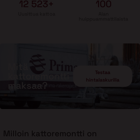
12 523+
100
Uusittua kattoa
Alan
huippuammattilaista
Mitä
Testaa
kattoremontti
hintalaskurilla
maksaa?
Milloin kattoremontti on