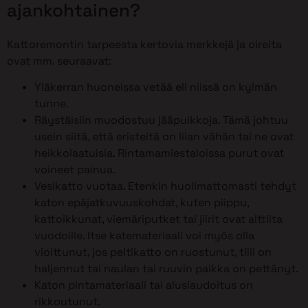
ajankohtainen?
Kattoremontin tarpeesta kertovia merkkejä ja oireita
ovat mm. seuraavat:
Yläkerran huoneissa vetää eli niissä on kylmän
tunne.
Räystäisiin muodostuu jääpuikkoja. Tämä johtuu
usein siitä, että eristeitä on liian vähän tai ne ovat
heikkolaatuisia. Rintamamiestaloissa purut ovat
voineet painua.
Vesikatto vuotaa. Etenkin huolimattomasti tehdyt
katon epäjatkuvuuskohdat, kuten piippu,
kattoikkunat, viemäriputket tai jiirit ovat alttiita
vuodoille. Itse katemateriaali voi myös olla
vioittunut, jos peltikatto on ruostunut, tiili on
haljennut tai naulan tai ruuvin paikka on pettänyt.
Katon pintamateriaali tai aluslaudoitus on
rikkoutunut.