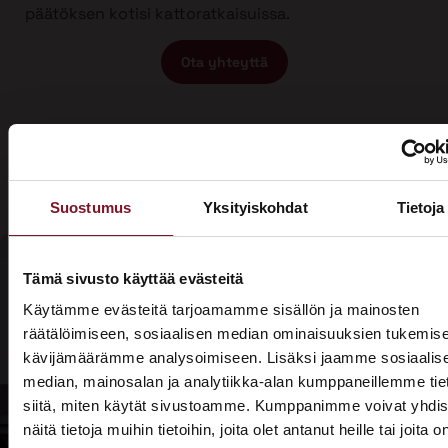
päätöksen kotisi kattoratkaisuissa.
Ota yhteyttä
Suostumus
Yksityiskohdat
Tietoja
Tämä sivusto käyttää evästeitä
Olisiko aika
Käytämme evästeitä tarjoamamme sisällön ja mainosten
Soita - 020
räätälöimiseen, sosiaalisen median ominaisuuksien tukemise
laittaa talosi
775 1350
kävijämäärämme analysoimiseen. Lisäksi jaamme sosiaalis
katto
median, mainosalan ja analytiikka-alan kumppaneillemme tie
Tarjouspyyntölomake
siitä, miten käytät sivustoamme. Kumppanimme voivat yhdis
kuntoon?
näitä tietoja muihin tietoihin, joita olet antanut heille tai joita o