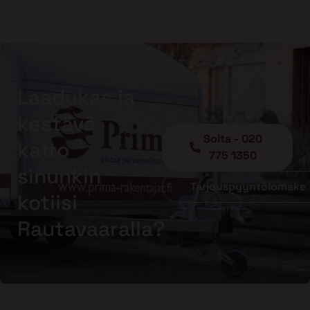
Laadukas ja
kestävä
Soita - 020
katto
775 1350
sinunkin
Tarjouspyyntölomake
kotiisi
Rautavaaralla?