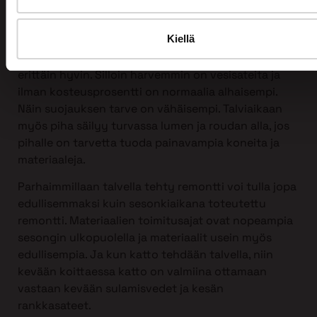
Kattoremontin voi tehdä mihin vuodenaikaan
tahansa, myös talvella!
Kiellä
Itse asiassa talvi sopii kattoremontin tekemiseen
erittäin hyvin. Silloin harvemmin on vesisateita ja
ilman kosteusprosentti on normaalia alhaisempi.
Näin suojauksen tarve on vähäisempi. Talviaikaan
myös piha säilyy turvassa lumen ja roudan alla, jos
pihalle on tarvetta tuoda painavampia koneita ja
materiaaleja.
Parhaimmillaan talvella tehty remontti voi tulla jopa
edullisemmaksi kuin sesonkiaikana toteutettu
remontti. Materiaalien toimitusajat ovat nopeampia
sesongin ulkopuolella ja materiaalit usein myös
edullisempia. Ja kun katto tehdään talvella, niin
kevään koittaessa katto on valmiina ottamaan
vastaan kevään sulamisvedet ja kesän
rankkasateet.