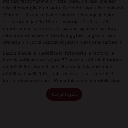
Meidän filosofiamme on, että nopeus ei saa koskaan
olla tärkeämpää kuin laatu. Katto on talon ylivoimaisesti
tärkein julkisivu: kaikkien rakenteiden suoja ja koko
talon ryhdin ja näyttävyyden luoja. Tästä syystä
panostamme kattoremontissa ensisijaisesti laatuun,
rakennustekniseen virheettömyyteen ja yksilöllisiin
ratkaisuihin, jotka vastaavat juuri sinun kotisi tarpeisiin.
Laadukkaalla ja huolellisesti toteutetulla remontilla
katolle voidaan saada jopa 50 vuotta ikää, mikä tarjoaa
merkittävän taloudellisen säästön ja mielenrauhan
pitkällä aikavälillä. Panostus laatuun on investointi
kotisi tulevaisuuteen – Prima tekee sen mahdolliseksi.
Ota yhteyttä