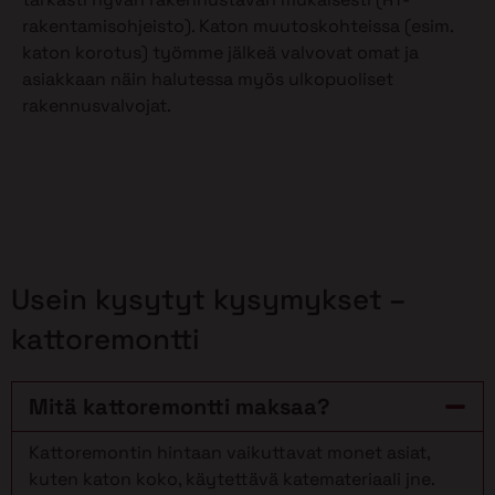
rakentamisohjeisto). Katon muutoskohteissa (esim.
katon korotus) työmme jälkeä valvovat omat ja
asiakkaan näin halutessa myös ulkopuoliset
rakennusvalvojat.
Usein kysytyt kysymykset –
kattoremontti
Mitä kattoremontti maksaa?
Kattoremontin hintaan vaikuttavat monet asiat,
kuten katon koko, käytettävä katemateriaali jne.