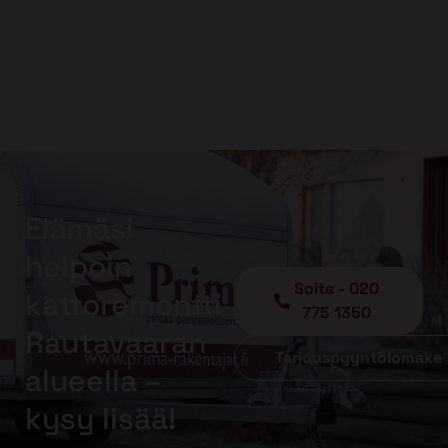
Elämäsi
helpoin
Soita - 020
kattoremontti
775 1350
Rautavaaran
Tarjouspyyntölomake
alueella –
kysy lisää!