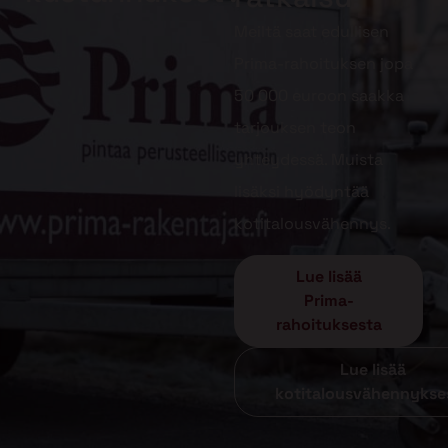
Meiltä saat edullisen
Prima-rahoituksen jopa
50 000 euroon saakka
tarjouksen teon
yhteydessä. Muista
lisäksi hyödyntää
kotitalousvähennys.
Lue lisää
Prima-
rahoituksesta
Lue lisää
kotitalousvähennykse