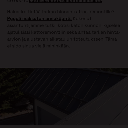
40 000 €.
Lue lisää kattoremontin hinnasta.
Haluatko tietää tarkan hinnan kattosi remontille?
Pyydä maksuton arviokäynti.
Kokenut
asiantuntijamme tutkii kotisi katon kunnon, kyselee
ajatuksiasi kattoremonttiin sekä antaa tarkan hinta-
arvion ja alustavan aikataulun toteutukseen. Tämä
ei sido sinua vielä mihinkään.