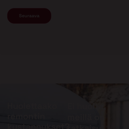
Huolettaako
Ei huolta,
remontin
meillä on
kustannukset?
ratkaisu!