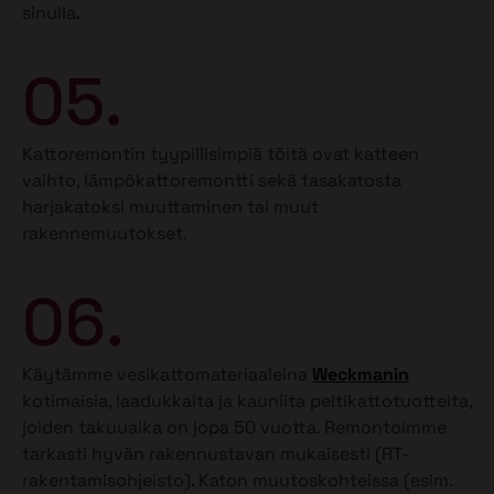
sinulla.
05.
Kattoremontin tyypillisimpiä töitä ovat katteen
vaihto, lämpökattoremontti sekä tasakatosta
harjakatoksi muuttaminen tai muut
rakennemuutokset.
06.
Käytämme vesikattomateriaaleina
Weckmanin
kotimaisia, laadukkaita ja kauniita peltikattotuotteita,
joiden takuuaika on jopa 50 vuotta. Remontoimme
tarkasti hyvän rakennustavan mukaisesti (RT-
rakentamisohjeisto). Katon muutoskohteissa (esim.