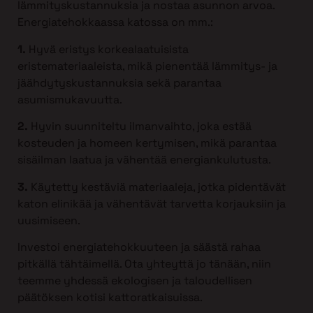
lämmityskustannuksia ja nostaa asunnon arvoa.
Energiatehokkaassa katossa on mm.:
1.
Hyvä eristys korkealaatuisista
eristemateriaaleista, mikä pienentää lämmitys- ja
jäähdytyskustannuksia sekä parantaa
asumismukavuutta.
2.
Hyvin suunniteltu ilmanvaihto, joka estää
kosteuden ja homeen kertymisen, mikä parantaa
sisäilman laatua ja vähentää energiankulutusta.
3.
Käytetty kestäviä materiaaleja, jotka pidentävät
katon elinikää ja vähentävät tarvetta korjauksiin ja
uusimiseen.
Investoi energiatehokkuuteen ja säästä rahaa
pitkällä tähtäimellä. Ota yhteyttä jo tänään, niin
teemme yhdessä ekologisen ja taloudellisen
päätöksen kotisi kattoratkaisuissa.