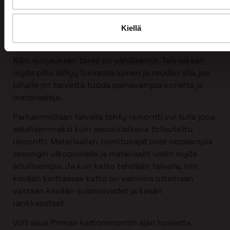
tahansa, myös talvella!
Itse asiassa talvi sopii kattoremontin tekemiseen
Kiellä
erittäin hyvin. Silloin harvemmin on vesisateita ja
ilman kosteusprosentti on normaalia alhaisempi.
Näin suojauksen tarve on vähäisempi. Talviaikaan
myös piha säilyy turvassa lumen ja roudan alla, jos
pihalle on tarvetta tuoda painavampia koneita ja
materiaaleja.
Parhaimmillaan talvella tehty remontti voi tulla jopa
edullisemmaksi kuin sesonkiaikana toteutettu
remontti. Materiaalien toimitusajat ovat nopeampia
sesongin ulkopuolella ja materiaalit usein myös
edullisempia. Ja kun katto tehdään talvella, niin
kevään koittaessa katto on valmiina ottamaan
vastaan kevään sulamisvedet ja kesän
rankkasateet.
Voit asua Priman kattoremontin ajan huoletta