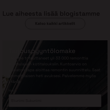
Lue aiheesta lisää blogistamme
Katso kaikki artikkelit
Tarjouspyyntölomake
Olemme toteuttaneet yli 33 000 remonttia
suomalaisiin kotitalouksiin. Kuntoarvio on
vaivaton tapa aloittaa remontin suunnittelu. Saat
ammattilaisen heti avuksesi. Palvelemme myös
etänä!
*
Nimi