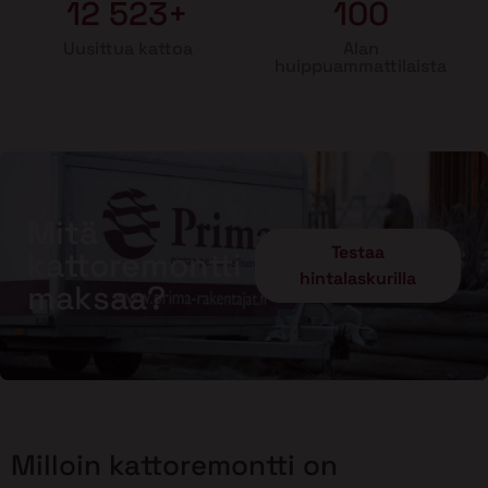
12 523+
100
Uusittua kattoa
Alan
huippuammattilaista
Mitä
Testaa
kattoremontti
hintalaskurilla
maksaa?
Milloin kattoremontti on