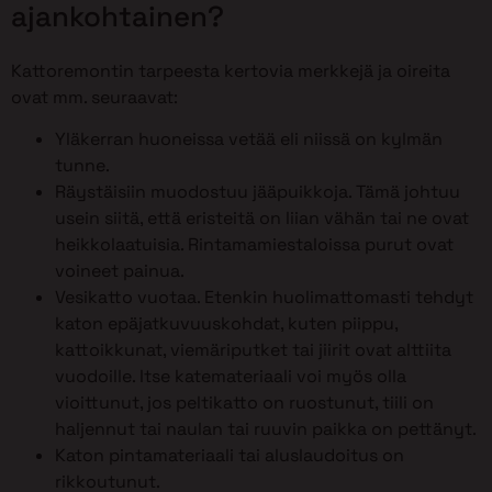
ajankohtainen?
Kattoremontin tarpeesta kertovia merkkejä ja oireita
ovat mm. seuraavat:
Yläkerran huoneissa vetää eli niissä on kylmän
tunne.
Räystäisiin muodostuu jääpuikkoja. Tämä johtuu
usein siitä, että eristeitä on liian vähän tai ne ovat
heikkolaatuisia. Rintamamiestaloissa purut ovat
voineet painua.
Vesikatto vuotaa. Etenkin huolimattomasti tehdyt
katon epäjatkuvuuskohdat, kuten piippu,
kattoikkunat, viemäriputket tai jiirit ovat alttiita
vuodoille. Itse katemateriaali voi myös olla
vioittunut, jos peltikatto on ruostunut, tiili on
haljennut tai naulan tai ruuvin paikka on pettänyt.
Katon pintamateriaali tai aluslaudoitus on
rikkoutunut.