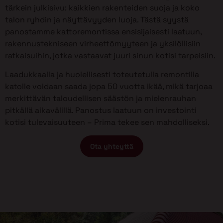
tärkein julkisivu: kaikkien rakenteiden suoja ja koko
talon ryhdin ja näyttävyyden luoja. Tästä syystä
panostamme kattoremontissa ensisijaisesti laatuun,
rakennustekniseen virheettömyyteen ja yksilöllisiin
ratkaisuihin, jotka vastaavat juuri sinun kotisi tarpeisiin.
Laadukkaalla ja huolellisesti toteutetulla remontilla
katolle voidaan saada jopa 50 vuotta ikää, mikä tarjoaa
merkittävän taloudellisen säästön ja mielenrauhan
pitkällä aikavälillä. Panostus laatuun on investointi
kotisi tulevaisuuteen – Prima tekee sen mahdolliseksi.
Ota yhteyttä