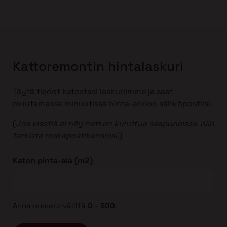
Kattoremontin hintalaskuri
Täytä tiedot katostasi laskuriimme ja saat
muutamassa minuutissa hinta-arvion sähköpostiisi.
(
Jos viestiä ei näy hetken kuluttua saapuneissa, niin
tarkista roskapostikansiosi
.)
Katon pinta-ala (m2)
Anna numero väliltä
0
-
500
.