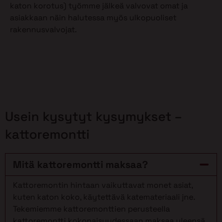
katon korotus) työmme jälkeä valvovat omat ja
asiakkaan näin halutessa myös ulkopuoliset
rakennusvalvojat.
Usein kysytyt kysymykset –
kattoremontti
Mitä kattoremontti maksaa?
Kattoremontin hintaan vaikuttavat monet asiat,
kuten katon koko, käytettävä katemateriaali jne.
Tekemiemme kattoremonttien perusteella
kattoremontti kokonaisuudessaan maksaa yleensä