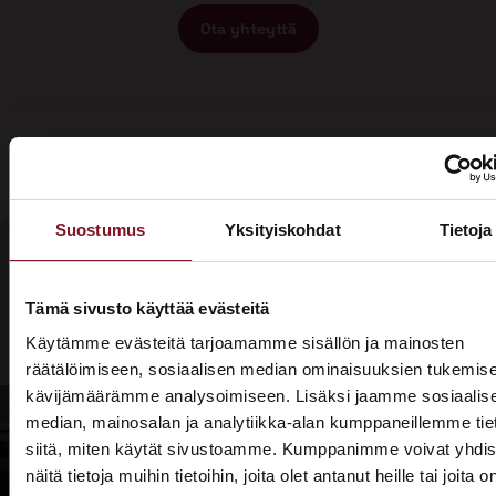
Ota yhteyttä
Suostumus
Yksityiskohdat
Tietoja
Olisiko aika
Tämä sivusto käyttää evästeitä
Soita - 020
laittaa talosi
Käytämme evästeitä tarjoamamme sisällön ja mainosten
775 1350
räätälöimiseen, sosiaalisen median ominaisuuksien tukemise
katto
kävijämäärämme analysoimiseen. Lisäksi jaamme sosiaalis
Tarjouspyyntölomake
kuntoon?
median, mainosalan ja analytiikka-alan kumppaneillemme tie
siitä, miten käytät sivustoamme. Kumppanimme voivat yhdis
näitä tietoja muihin tietoihin, joita olet antanut heille tai joita o