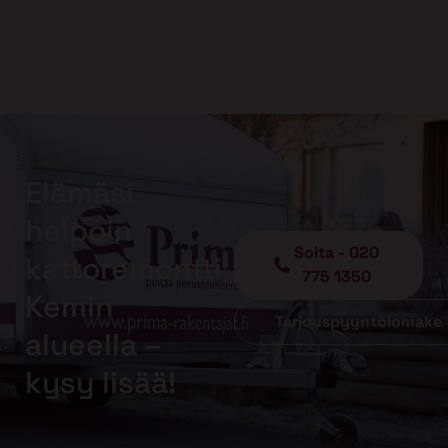
Elämäsi
helpoin
Soita - 020
kattoremontti
775 1350
Kemin
Tarjouspyyntölomake
alueella –
kysy lisää!