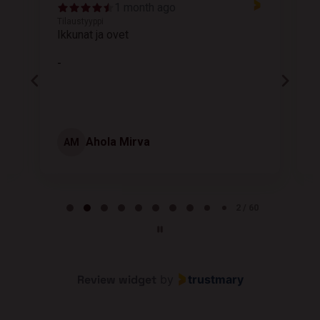
1 month ago
Tilaustyyppi
T
Ikkunat ja ovet
K
-
Ahola Mirva
AM
Page 2 of 60
2 / 60
Review widget
by
trustmary