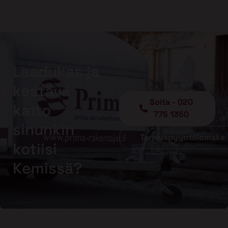
Laadukas ja
kestävä
Soita - 020
katto
775 1350
sinunkin
Tarjouspyyntölomake
kotiisi
Kemissä?