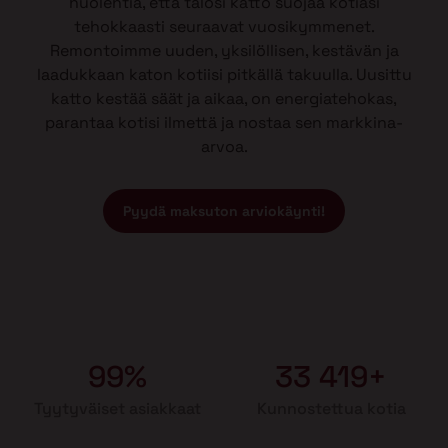
huolehtia, että talosi katto suojaa kotiasi
tehokkaasti seuraavat vuosikymmenet.
Remontoimme uuden, yksilöllisen, kestävän ja
laadukkaan katon kotiisi pitkällä takuulla. Uusittu
katto kestää säät ja aikaa, on energiatehokas,
parantaa kotisi ilmettä ja nostaa sen markkina-
arvoa.
Pyydä maksuton arviokäynti!
99%
33 419+
Tyytyväiset asiakkaat
Kunnostettua kotia