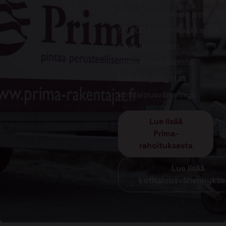
Prima-rahoituksen jopa
50 000 euroon saakka
tarjouksen teon
yhteydessä. Muista
lisäksi hyödyntää
kotitalousvähennys.
Lue lisää
Prima-
rahoituksesta
Lue lisää
kotitalousvähennykse