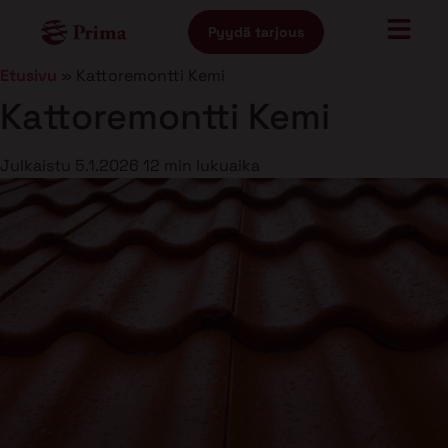
Pyydä tarjous
Etusivu
»
Kattoremontti Kemi
Kattoremontti Kemi
Julkaistu
5.1.2026
12 min lukuaika