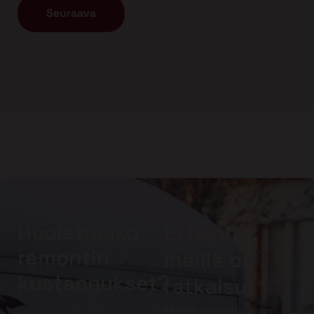
Huolettaako
Ei huolta,
remontin
meillä on
kustannukset?
ratkaisu!
Meiltä saat edullisen