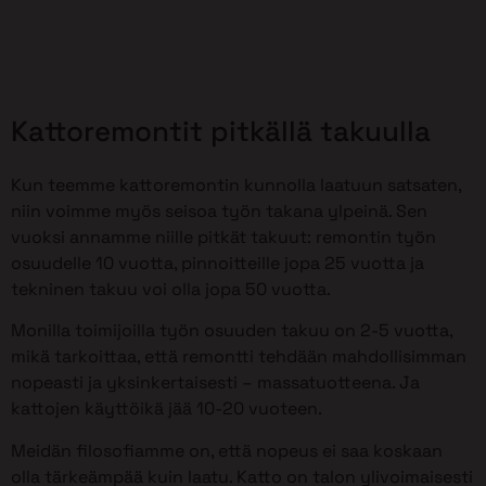
Kattoremontit pitkällä takuulla
Kun teemme kattoremontin kunnolla laatuun satsaten,
niin voimme myös seisoa työn takana ylpeinä. Sen
vuoksi annamme niille pitkät takuut: remontin työn
osuudelle 10 vuotta, pinnoitteille jopa 25 vuotta ja
tekninen takuu voi olla jopa 50 vuotta.
Monilla toimijoilla työn osuuden takuu on 2-5 vuotta,
mikä tarkoittaa, että remontti tehdään mahdollisimman
nopeasti ja yksinkertaisesti – massatuotteena. Ja
kattojen käyttöikä jää 10-20 vuoteen.
Meidän filosofiamme on, että nopeus ei saa koskaan
olla tärkeämpää kuin laatu. Katto on talon ylivoimaisesti