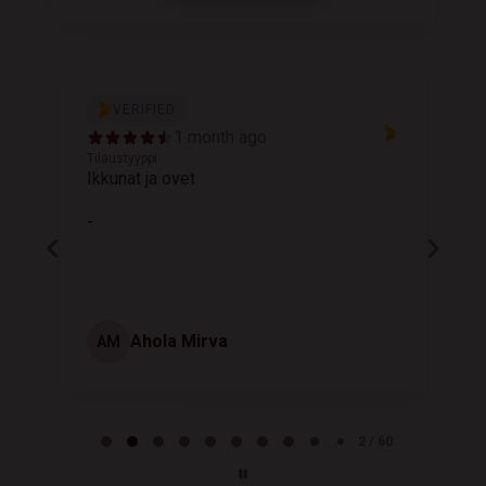
VERIFIED
1 month ago
Tilaustyyppi
T
Ikkunat ja ovet
K
-
Ahola Mirva
AM
Page 2 of 60
2 / 60