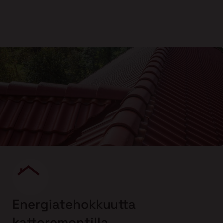
Energiatehokkuutta
kattoremontilla