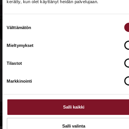
kerätty, kun olet käyttänyt heidän palvelujaan.
katto
ASUNTOMESSUT 2026 · LEMPÄÄLÄ
Tarjouspyyntölomake
Prima on mukana
kuntoon?
Suostumuksen
Asuntomessuilla!
Välttämätön
valinta
Tutustu palveluihimme esittelypisteellämme
Lempäälän Asuntomessuilla 10.7.–9.8.2026.
Mieltymykset
Ota yhteyttä
Tilastot
Markkinointi
Salli kaikki
Salli valinta