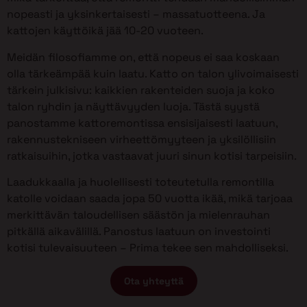
nopeasti ja yksinkertaisesti – massatuotteena. Ja
kattojen käyttöikä jää 10-20 vuoteen.
Meidän filosofiamme on, että nopeus ei saa koskaan
olla tärkeämpää kuin laatu. Katto on talon ylivoimaisesti
tärkein julkisivu: kaikkien rakenteiden suoja ja koko
talon ryhdin ja näyttävyyden luoja. Tästä syystä
panostamme kattoremontissa ensisijaisesti laatuun,
rakennustekniseen virheettömyyteen ja yksilöllisiin
ratkaisuihin, jotka vastaavat juuri sinun kotisi tarpeisiin.
Laadukkaalla ja huolellisesti toteutetulla remontilla
katolle voidaan saada jopa 50 vuotta ikää, mikä tarjoaa
merkittävän taloudellisen säästön ja mielenrauhan
pitkällä aikavälillä. Panostus laatuun on investointi
kotisi tulevaisuuteen – Prima tekee sen mahdolliseksi.
Ota yhteyttä