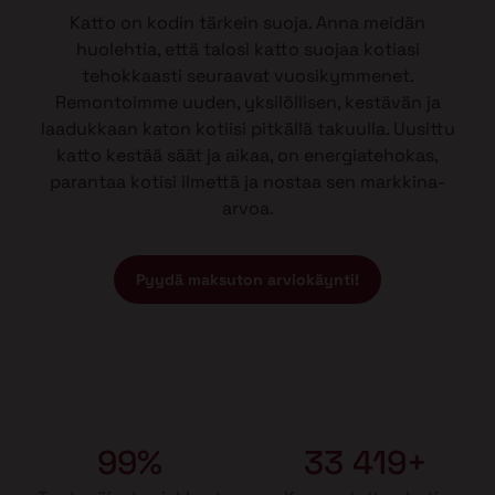
Katto on kodin tärkein suoja. Anna meidän
huolehtia, että talosi katto suojaa kotiasi
tehokkaasti seuraavat vuosikymmenet.
Remontoimme uuden, yksilöllisen, kestävän ja
laadukkaan katon kotiisi pitkällä takuulla. Uusittu
katto kestää säät ja aikaa, on energiatehokas,
parantaa kotisi ilmettä ja nostaa sen markkina-
arvoa.
Pyydä maksuton arviokäynti!
99%
33 419+