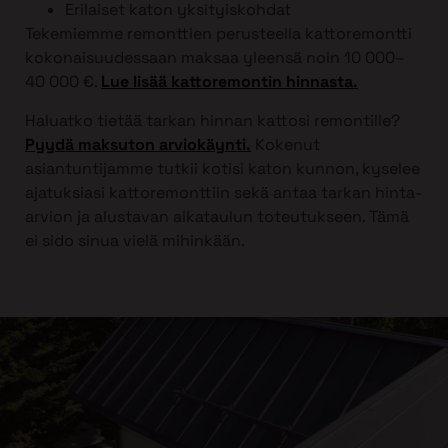
Erilaiset katon yksityiskohdat
Tekemiemme remonttien perusteella kattoremontti
kokonaisuudessaan maksaa yleensä noin 10 000–
40 000 €.
Lue lisää kattoremontin hinnasta.
Haluatko tietää tarkan hinnan kattosi remontille?
Pyydä maksuton arviokäynti.
Kokenut
asiantuntijamme tutkii kotisi katon kunnon, kyselee
ajatuksiasi kattoremonttiin sekä antaa tarkan hinta-
arvion ja alustavan aikataulun toteutukseen. Tämä
ei sido sinua vielä mihinkään.