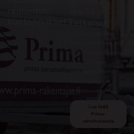
Ei huolta,
remontin
meillä on
kustannukset?
ratkaisu!
Meiltä saat edullisen
Prima-rahoituksen jopa
50 000 euroon saakka
tarjouksen teon
yhteydessä. Muista
lisäksi hyödyntää
kotitalousvähennys.
Lue lisää
Prima-
rahoituksesta