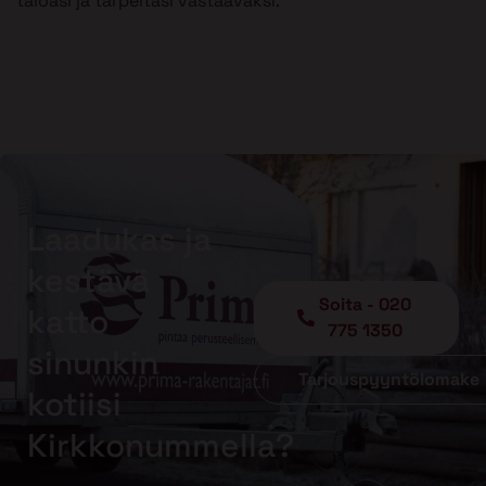
taloasi ja tarpeitasi vastaavaksi.
Laadukas ja
kestävä
Soita - 020
katto
775 1350
sinunkin
Tarjouspyyntölomake
kotiisi
Kirkkonummella?