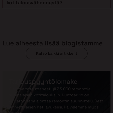
kotitalousvähennystä?
Lue aiheesta lisää blogistamme
Katso kaikki artikkelit
Tarjouspyyntölomake
Olemme toteuttaneet yli 33 000 remonttia
suomalaisiin kotitalouksiin. Kuntoarvio on
vaivaton tapa aloittaa remontin suunnittelu. Saat
ammattilaisen heti avuksesi. Palvelemme myös