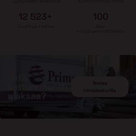
Tyytyväiset asiakkaat
Kunnostettua kotia
12 523+
100
Uusittua kattoa
Alan
huippuammattilaista
Mitä
Testaa
kattoremontti
hintalaskurilla
maksaa?