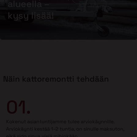
alueella –
kysy lisää!
Näin kattoremontti tehdään
01.
Kokenut asiantuntijamme tulee arviokäynnille.
Arviokäynti kestää 1-2 tuntia, on sinulle maksuton,
eikä sido sinua vielä mihinkään.