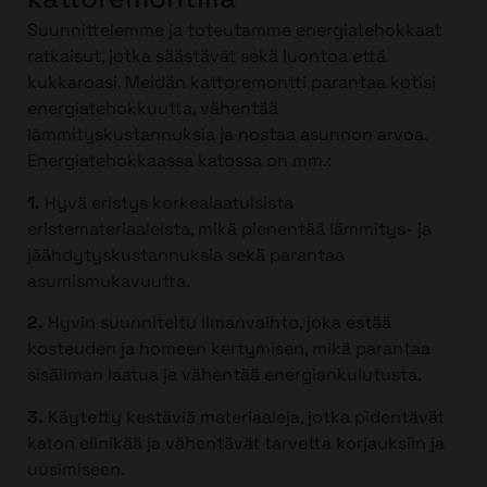
Suunnittelemme ja toteutamme energiatehokkaat
ratkaisut, jotka säästävät sekä luontoa että
kukkaroasi. Meidän kattoremontti parantaa kotisi
energiatehokkuutta, vähentää
lämmityskustannuksia ja nostaa asunnon arvoa.
Energiatehokkaassa katossa on mm.:
1.
Hyvä eristys korkealaatuisista
eristemateriaaleista, mikä pienentää lämmitys- ja
jäähdytyskustannuksia sekä parantaa
asumismukavuutta.
2.
Hyvin suunniteltu ilmanvaihto, joka estää
kosteuden ja homeen kertymisen, mikä parantaa
sisäilman laatua ja vähentää energiankulutusta.
3.
Käytetty kestäviä materiaaleja, jotka pidentävät
katon elinikää ja vähentävät tarvetta korjauksiin ja
uusimiseen.