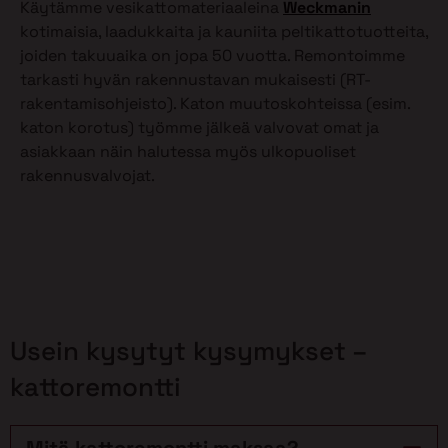
Käytämme vesikattomateriaaleina
Weckmanin
kotimaisia, laadukkaita ja kauniita peltikattotuotteita,
joiden takuuaika on jopa 50 vuotta. Remontoimme
tarkasti hyvän rakennustavan mukaisesti (RT-
rakentamisohjeisto). Katon muutoskohteissa (esim.
katon korotus) työmme jälkeä valvovat omat ja
asiakkaan näin halutessa myös ulkopuoliset
rakennusvalvojat.
Usein kysytyt kysymykset –
kattoremontti
Mitä kattoremontti maksaa?