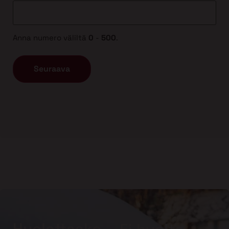
Anna numero väliltä
0
-
500
.
Huolettaako