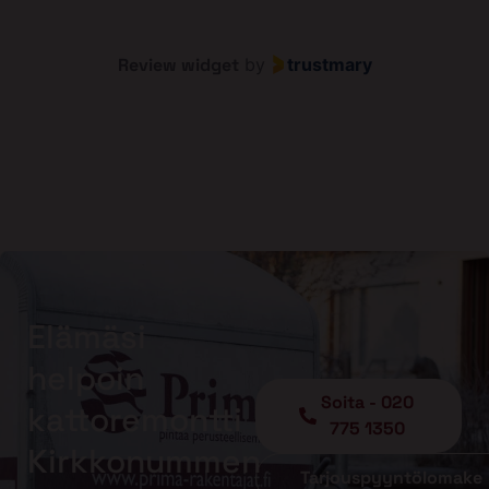
Review widget
by
trustmary
Elämäsi
helpoin
Soita - 020
kattoremontti
775 1350
Kirkkonummen
Tarjouspyyntölomake