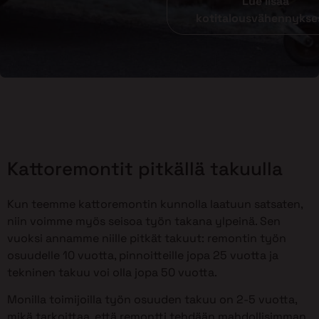
Lue lisää
kotitalousvähennykse
Kattoremontit pitkällä takuulla
Kun teemme kattoremontin kunnolla laatuun satsaten,
niin voimme myös seisoa työn takana ylpeinä. Sen
vuoksi annamme niille pitkät takuut: remontin työn
osuudelle 10 vuotta, pinnoitteille jopa 25 vuotta ja
tekninen takuu voi olla jopa 50 vuotta.
Monilla toimijoilla työn osuuden takuu on 2-5 vuotta,
mikä tarkoittaa, että remontti tehdään mahdollisimman