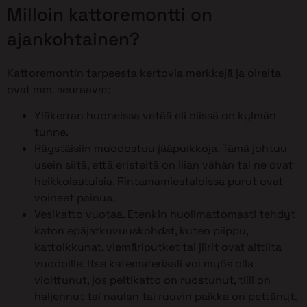
Milloin kattoremontti on
ajankohtainen?
Kattoremontin tarpeesta kertovia merkkejä ja oireita
ovat mm. seuraavat:
Yläkerran huoneissa vetää eli niissä on kylmän
tunne.
Räystäisiin muodostuu jääpuikkoja. Tämä johtuu
usein siitä, että eristeitä on liian vähän tai ne ovat
heikkolaatuisia. Rintamamiestaloissa purut ovat
voineet painua.
Vesikatto vuotaa. Etenkin huolimattomasti tehdyt
katon epäjatkuvuuskohdat, kuten piippu,
kattoikkunat, viemäriputket tai jiirit ovat alttiita
vuodoille. Itse katemateriaali voi myös olla
vioittunut, jos peltikatto on ruostunut, tiili on
haljennut tai naulan tai ruuvin paikka on pettänyt.