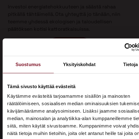
Investoi energiatehokkuuteen ja säästä rahaa
pitkällä tähtäimellä. Ota yhteyttä jo tänään, niin
teemme yhdessä ekologisen ja taloudellisen
päätöksen kotisi kattoratkaisuissa.
Ota yhteyttä
Suostumus
Yksityiskohdat
Tietoja
Tämä sivusto käyttää evästeitä
Käytämme evästeitä tarjoamamme sisällön ja mainosten
räätälöimiseen, sosiaalisen median ominaisuuksien tukemise
kävijämäärämme analysoimiseen. Lisäksi jaamme sosiaalis
median, mainosalan ja analytiikka-alan kumppaneillemme tie
Olisiko aika
siitä, miten käytät sivustoamme. Kumppanimme voivat yhdis
Soita - 020
laittaa talosi
näitä tietoja muihin tietoihin, joita olet antanut heille tai joita o
775 1350