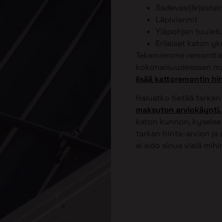
Sadevesijärjeste
Läpiviennit
Yläpohjan tuulet
Erilaiset katon y
Tekemiemme remonttien
kokonaisuudessaan ma
lisää kattoremontin hi
Haluatko tietää tarkan
maksuton arviokäynti.
katon kunnon, kyselee 
tarkan hinta-arvion ja
ei sido sinua vielä mih