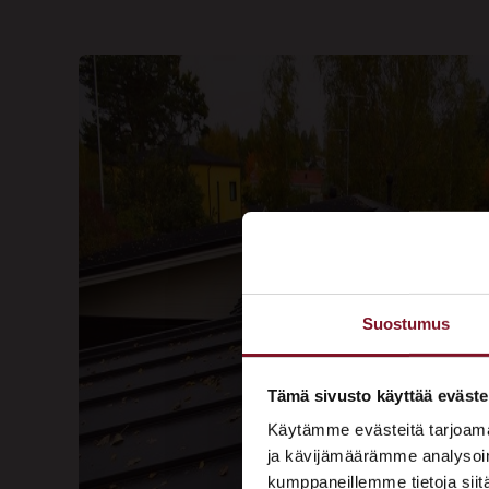
Suostumus
Tämä sivusto käyttää eväste
Käytämme evästeitä tarjoama
ja kävijämäärämme analysoim
kumppaneillemme tietoja siitä