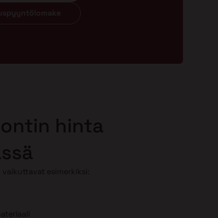
ouspyyntölomake
ontin hinta
ässä
vaikuttavat esimerkiksi:
teriaali