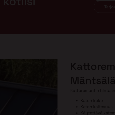
kotiisi
Tarj
Kattorem
Mäntsäl
Kattoremontin hintaan 
Katon koko
Katon kaltevuus
Käytettävä katema