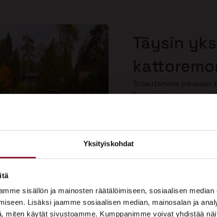
Täysin yksi
kattoremo
Toteutamme jokaisen ka
Ensin kokenut ammatti
kartoituksen, josta n
sen, mitä sille tulee te
kuuntelemme toiveesi
personoituja ratkaisuja
Yksityiskohdat
×
Näin saat kattoremontin
tarpeitasi vastaavaksi.
ASUNTOMESSUT 2026 · LEMPÄÄLÄ
itä
Prima on mukana
mme sisällön ja mainosten räätälöimiseen, sosiaalisen median
Asuntomessuilla!
iseen. Lisäksi jaamme sosiaalisen median, mainosalan ja analy
, miten käytät sivustoamme. Kumppanimme voivat yhdistää näitä t