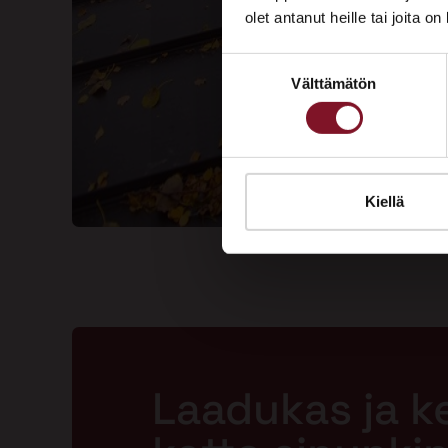
olet antanut heille tai joita o
Suostumuksen
Välttämätön
valinta
Kiellä
Laadukas ja k