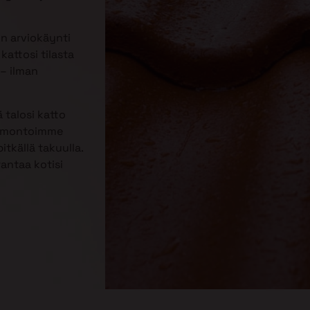
n arviokäynti
kattosi tilasta
– ilman
 talosi katto
Remontoimme
itkällä takuulla.
rantaa kotisi