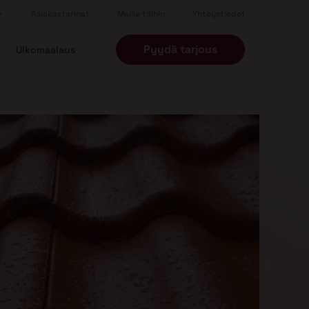
Asiakastarinat
Meille töihin
Yhteystiedot
Pyydä tarjous
Ulkomaalaus