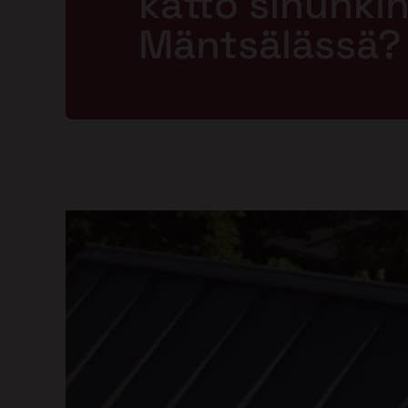
katto sinunkin 
Mäntsälässä?