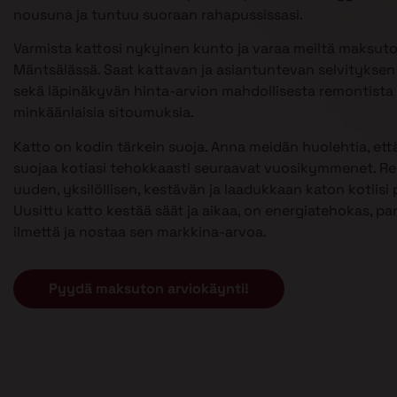
nousuna ja tuntuu suoraan rahapussissasi.
Varmista kattosi nykyinen kunto ja varaa meiltä maksuto
Mäntsälässä. Saat kattavan ja asiantuntevan selvityksen 
sekä läpinäkyvän hinta-arvion mahdollisesta remontista 
minkäänlaisia sitoumuksia.
Katto on kodin tärkein suoja. Anna meidän huolehtia, että
suojaa kotiasi tehokkaasti seuraavat vuosikymmenet. 
uuden, yksilöllisen, kestävän ja laadukkaan katon kotiisi p
Uusittu katto kestää säät ja aikaa, on energiatehokas, pa
ilmettä ja nostaa sen markkina-arvoa.
Pyydä maksuton arviokäynti!