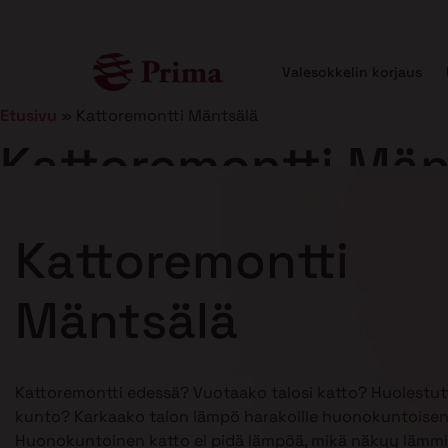
Valesokkelin korjaus
Etusivu
»
Kattoremontti Mäntsälä
Kattoremontti Män
Julkaistu
5.1.2026
12 min lukuaika
Kattoremontti
Mäntsälä
Kattoremontti edessä? Vuotaako talosi katto? Huolestu
kunto? Karkaako talon lämpö harakoille huonokuntoisen
Huonokuntoinen katto ei pidä lämpöä, mikä näkyy lämmi