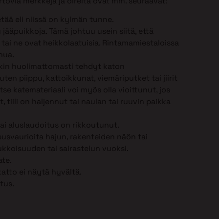
tovia merkkejä ja oireita ovat mm. seuraavat:
tää eli niissä on kylmän tunne.
jääpuikkoja. Tämä johtuu usein siitä, että
n tai ne ovat heikkolaatuisia. Rintamamiestaloissa
nua.
nkin huolimattomasti tehdyt katon
en piippu, kattoikkunat, viemäriputket tai jiirit
 Itse katemateriaali voi myös olla vioittunut, jos
, tiili on haljennut tai naulan tai ruuvin paikka
tai aluslaudoitus on rikkoutunut.
eusvaurioita hajun, rakenteiden näön tai
kkoisuuden tai sairastelun vuoksi.
ate.
katto ei näytä hyvältä.
tus.