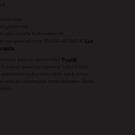
lmä
usratkaisu
ksityiskohdat
 perusteella kattoremontti
ksaa yleensä noin 10 000–40 000 €.
Lue
nnasta.
 hinnan kattosi remontille?
Pyydä
Kokenut asiantuntijamme tutkii kotisi
ajatuksiasi kattoremonttiin sekä antaa
 alustavan aikataulun toteutukseen. Tämä
inkään.