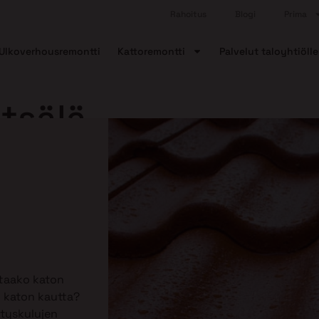
Rahoitus
Blogi
Prima
Ulkoverhousremontti
Kattoremontti
Palvelut taloyhtiölle
tsälä
ttaako katon
 katon kautta?
tyskulujen