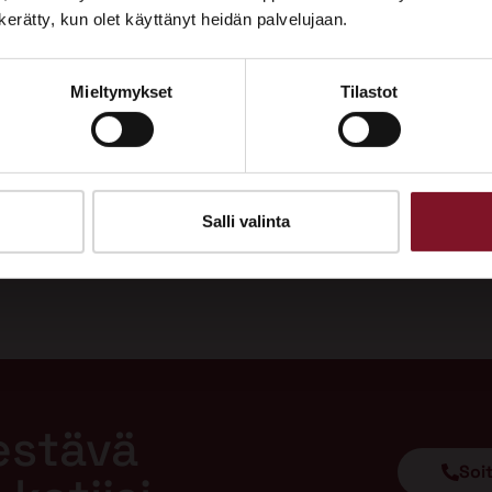
Tutustu palveluihimme esittelypisteellämme
n kerätty, kun olet käyttänyt heidän palvelujaan.
Lempäälän Asuntomessuilla 10.7.–9.8.2026.
Mieltymykset
Tilastot
Ota yhteyttä
Salli valinta
estävä
Soi