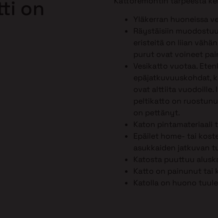
Kattoremontin tarpeesta ker
ti on
Yläkerran huoneissa ve
Räystäisiin muodostuu 
eristeitä on liian vähä
purut ovat voineet pai
Vesikatto vuotaa. Ete
epäjatkuvuuskohdat, kut
ovat alttiita vuodoille.
peltikatto on ruostunut
on pettänyt.
Katon pintamateriaali 
Epäilet home- tai kost
asukkaiden jatkuvan tu
Katosta puuttuu alusk
Katto on painunut tai 
Katolla on huono tuule