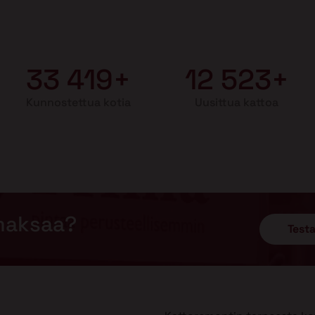
33 419+
12 523+
Kunnostettua kotia
Uusittua kattoa
maksaa?
Testa