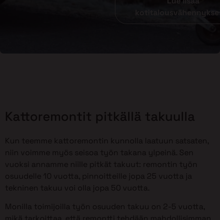
Lue lisää
kotitalousvähennykse
Kattoremontit pitkällä takuulla
Kun teemme kattoremontin kunnolla laatuun satsaten,
niin voimme myös seisoa työn takana ylpeinä. Sen
vuoksi annamme niille pitkät takuut: remontin työn
osuudelle 10 vuotta, pinnoitteille jopa 25 vuotta ja
tekninen takuu voi olla jopa 50 vuotta.
Monilla toimijoilla työn osuuden takuu on 2-5 vuotta,
mikä tarkoittaa, että remontti tehdään mahdollisimman