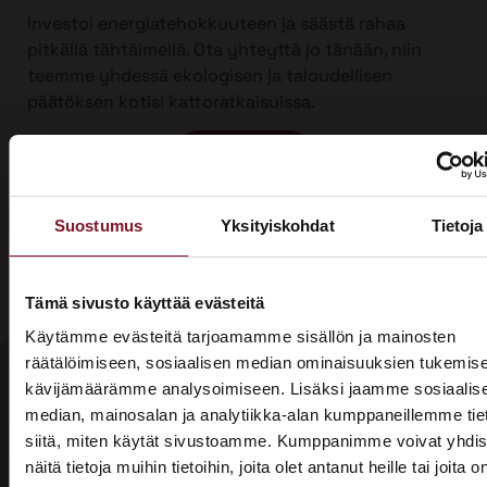
Investoi energiatehokkuuteen ja säästä rahaa
pitkällä tähtäimellä. Ota yhteyttä jo tänään, niin
teemme yhdessä ekologisen ja taloudellisen
päätöksen kotisi kattoratkaisuissa.
Ota yhteyttä
Suostumus
Yksityiskohdat
Tietoja
Tämä sivusto käyttää evästeitä
Käytämme evästeitä tarjoamamme sisällön ja mainosten
räätälöimiseen, sosiaalisen median ominaisuuksien tukemise
kävijämäärämme analysoimiseen. Lisäksi jaamme sosiaalis
median, mainosalan ja analytiikka-alan kumppaneillemme tie
Olisiko aika
siitä, miten käytät sivustoamme. Kumppanimme voivat yhdis
Soita - 020
laittaa talosi
näitä tietoja muihin tietoihin, joita olet antanut heille tai joita o
775 1350