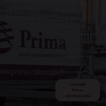
Ei huolta,
remontin
meillä on
kustannukset?
ratkaisu!
Meiltä saat edullisen
Prima-rahoituksen jopa
50 000 euroon saakka
tarjouksen teon
yhteydessä. Muista
lisäksi hyödyntää
kotitalousvähennys.
Lue lisää
Prima-
rahoituksesta