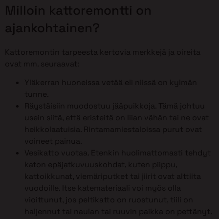
Milloin kattoremontti on
ajankohtainen?
Kattoremontin tarpeesta kertovia merkkejä ja oireita
ovat mm. seuraavat:
Yläkerran huoneissa vetää eli niissä on kylmän
tunne.
Räystäisiin muodostuu jääpuikkoja. Tämä johtuu
usein siitä, että eristeitä on liian vähän tai ne ovat
heikkolaatuisia. Rintamamiestaloissa purut ovat
voineet painua.
Vesikatto vuotaa. Etenkin huolimattomasti tehdyt
katon epäjatkuvuuskohdat, kuten piippu,
kattoikkunat, viemäriputket tai jiirit ovat alttiita
vuodoille. Itse katemateriaali voi myös olla
vioittunut, jos peltikatto on ruostunut, tiili on
haljennut tai naulan tai ruuvin paikka on pettänyt.