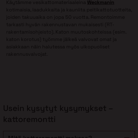
Käytämme vesikattomateriaaleina
Weckmanin
kotimaisia, laadukkaita ja kauniita peltikattotuotteita,
joiden takuuaika on jopa 50 vuotta. Remontoimme
tarkasti hyvän rakennustavan mukaisesti (RT-
rakentamisohjeisto). Katon muutoskohteissa (esim.
katon korotus) työmme jälkeä valvovat omat ja
asiakkaan näin halutessa myös ulkopuoliset
rakennusvalvojat.
Usein kysytyt kysymykset –
kattoremontti
Mitä kattoremontti maksaa?