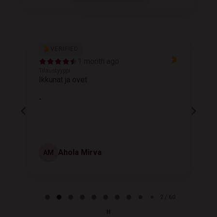
VERIFIED
1 month ago
Tilaustyyppi
T
Ikkunat ja ovet
K
-
Ahola Mirva
AM
Page 2 of 60
2 / 60