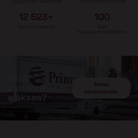
Tyytyväiset asiakkaat
Kunnostettua kotia
12 523+
100
Uusittua kattoa
Alan
huippuammattilaista
Mitä
Testaa
kattoremontti
hintalaskurilla
maksaa?