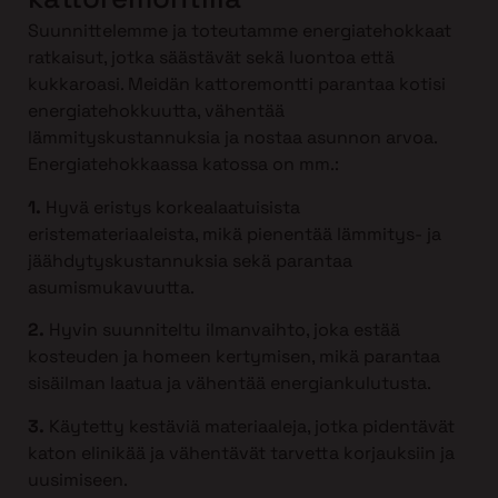
Suunnittelemme ja toteutamme energiatehokkaat
ratkaisut, jotka säästävät sekä luontoa että
kukkaroasi. Meidän kattoremontti parantaa kotisi
energiatehokkuutta, vähentää
lämmityskustannuksia ja nostaa asunnon arvoa.
Energiatehokkaassa katossa on mm.:
1.
Hyvä eristys korkealaatuisista
eristemateriaaleista, mikä pienentää lämmitys- ja
jäähdytyskustannuksia sekä parantaa
asumismukavuutta.
2.
Hyvin suunniteltu ilmanvaihto, joka estää
kosteuden ja homeen kertymisen, mikä parantaa
sisäilman laatua ja vähentää energiankulutusta.
3.
Käytetty kestäviä materiaaleja, jotka pidentävät
katon elinikää ja vähentävät tarvetta korjauksiin ja
uusimiseen.