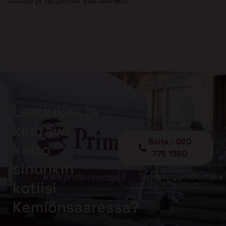
taloasi ja tarpeitasi vastaavaksi.
Laadukas ja
kestävä
Soita - 020
katto
775 1350
sinunkin
Tarjouspyyntölomake
kotiisi
Kemiönsaaressa?