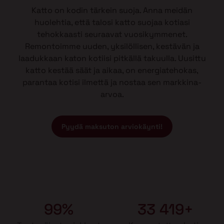
Katto on kodin tärkein suoja. Anna meidän
huolehtia, että talosi katto suojaa kotiasi
tehokkaasti seuraavat vuosikymmenet.
Remontoimme uuden, yksilöllisen, kestävän ja
laadukkaan katon kotiisi pitkällä takuulla. Uusittu
katto kestää säät ja aikaa, on energiatehokas,
parantaa kotisi ilmettä ja nostaa sen markkina-
arvoa.
Pyydä maksuton arviokäynti!
99%
33 419+