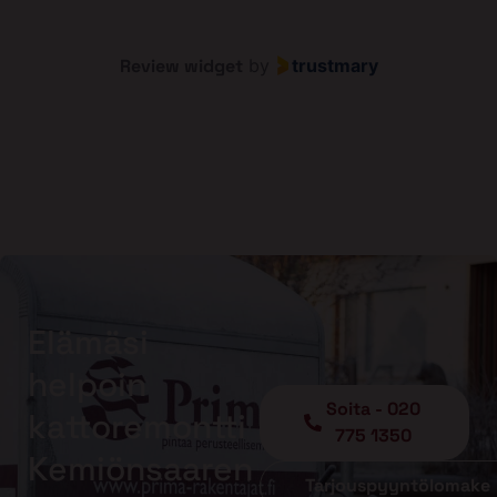
Review widget
by
trustmary
Elämäsi
helpoin
Soita - 020
kattoremontti
775 1350
Kemiönsaaren
Tarjouspyyntölomake