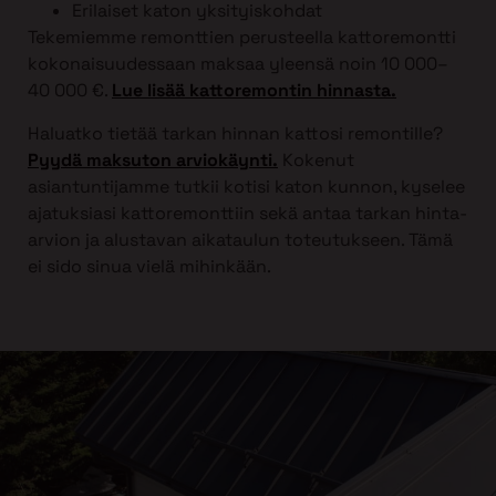
Erilaiset katon yksityiskohdat
Tekemiemme remonttien perusteella kattoremontti
kokonaisuudessaan maksaa yleensä noin 10 000–
40 000 €.
Lue lisää kattoremontin hinnasta.
Haluatko tietää tarkan hinnan kattosi remontille?
Pyydä maksuton arviokäynti.
Kokenut
asiantuntijamme tutkii kotisi katon kunnon, kyselee
ajatuksiasi kattoremonttiin sekä antaa tarkan hinta-
arvion ja alustavan aikataulun toteutukseen. Tämä
ei sido sinua vielä mihinkään.