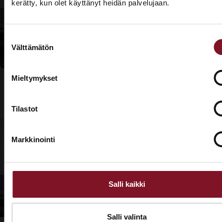
kerätty, kun olet käyttänyt heidän palvelujaan.
katto
ASUNTOMESSUT 2026 · LEMPÄÄLÄ
Tarjouspyyntölomake
Prima on mukana
kuntoon?
Suostumuksen
Asuntomessuilla!
Välttämätön
valinta
Tutustu palveluihimme esittelypisteellämme
Lempäälän Asuntomessuilla 10.7.–9.8.2026.
Mieltymykset
Ota yhteyttä
Tilastot
Markkinointi
Salli kaikki
Salli valinta