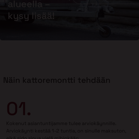
alueella –
kysy lisää!
Näin kattoremontti tehdään
01.
Kokenut asiantuntijamme tulee arviokäynnille.
Arviokäynti kestää 1-2 tuntia, on sinulle maksuton,
eikä sido sinua vielä mihinkään.