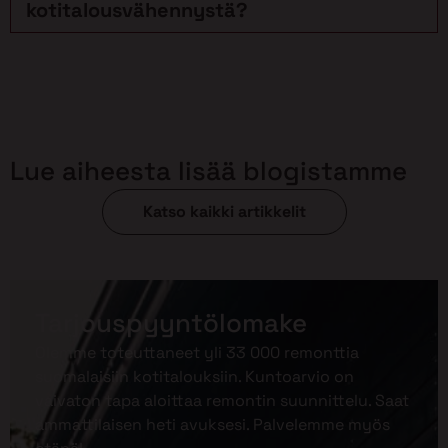
kotitalousvähennystä?
Lue aiheesta lisää blogistamme
Katso kaikki artikkelit
Tarjouspyyntölomake
Olemme toteuttaneet yli 33 000 remonttia
suomalaisiin kotitalouksiin. Kuntoarvio on
vaivaton tapa aloittaa remontin suunnittelu. Saat
ammattilaisen heti avuksesi. Palvelemme myös