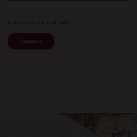
Anna numero väliltä
0
-
500
.
Huolettaako