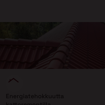
Energiatehokkuutta
kattoremontilla