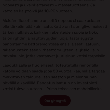
nopeasti ja yksinkertaisesti – massatuotteena. Ja
kattojen käyttöikä jää 10-20 vuoteen.
Meidän filosofiamme on, että nopeus ei saa koskaan
olla tärkeämpää kuin laatu. Katto on talon ylivoimaisesti
tärkein julkisivu: kaikkien rakenteiden suoja ja koko
talon ryhdin ja näyttävyyden luoja. Tästä syystä
panostamme kattoremontissa ensisijaisesti laatuun,
rakennustekniseen virheettömyyteen ja yksilöllisiin
ratkaisuihin, jotka vastaavat juuri sinun kotisi tarpeisiin.
Laadukkaalla ja huolellisesti toteutetulla remontilla
katolle voidaan saada jopa 50 vuotta ikää, mikä tarjoaa
merkittävän taloudellisen säästön ja mielenrauhan
pitkällä aikavälillä. Panostus laatuun on investointi
kotisi tulevaisuuteen – Prima tekee sen mahdolliseksi.
Ota yhteyttä