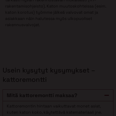
rakentamisohjeisto). Katon muutoskohteissa (esim.
katon korotus) työmme jälkeä valvovat omat ja
asiakkaan näin halutessa myös ulkopuoliset
rakennusvalvojat.
Usein kysytyt kysymykset –
kattoremontti
Mitä kattoremontti maksaa?
Kattoremontin hintaan vaikuttavat monet asiat,
kuten katon koko, käytettävä katemateriaali jne.