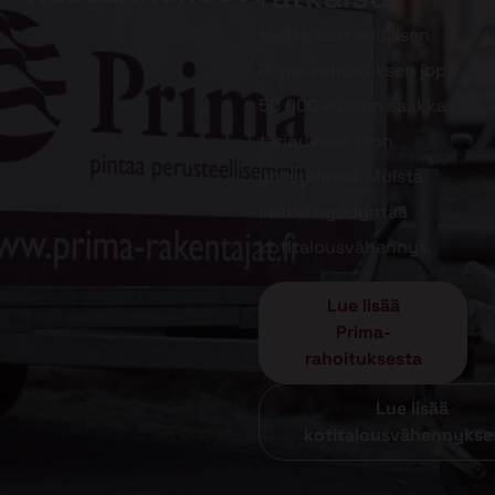
Meiltä saat edullisen
Prima-rahoituksen jopa
50 000 euroon saakka
tarjouksen teon
yhteydessä. Muista
lisäksi hyödyntää
kotitalousvähennys.
Lue lisää
Prima-
rahoituksesta
Lue lisää
kotitalousvähennykse