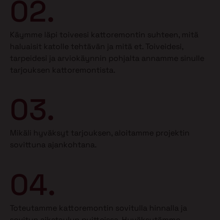
02.
Käymme läpi toiveesi kattoremontin suhteen, mitä
haluaisit katolle tehtävän ja mitä et.
Toiveidesi,
tarpeidesi ja arviokäynnin pohjalta annamme sinulle
tarjouksen kattoremontista.
03.
Mikäli hyväksyt tarjouksen, aloitamme projektin
sovittuna ajankohtana.
04.
Toteutamme kattoremontin sovitulla hinnalla ja
sovitun aikataulun puitteissa. Hyväksytämme