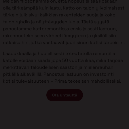
Meidän filosofiamme on, että nopeus ei saa koskaan
olla tärkeämpää kuin laatu. Katto on talon ylivoimaisesti
tärkein julkisivu: kaikkien rakenteiden suoja ja koko
talon ryhdin ja näyttävyyden luoja. Tästä syystä
panostamme kattoremontissa ensisijaisesti laatuun,
rakennustekniseen virheettömyyteen ja yksilöllisiin
ratkaisuihin, jotka vastaavat juuri sinun kotisi tarpeisiin.
Laadukkaalla ja huolellisesti toteutetulla remontilla
katolle voidaan saada jopa 50 vuotta ikää, mikä tarjoaa
merkittävän taloudellisen säästön ja mielenrauhan
pitkällä aikavälillä. Panostus laatuun on investointi
kotisi tulevaisuuteen – Prima tekee sen mahdolliseksi.
Ota yhteyttä