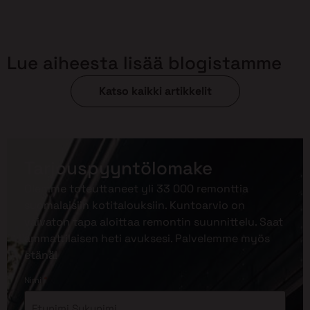
Lue aiheesta lisää blogistamme
Katso kaikki artikkelit
Tarjouspyyntölomake
Olemme toteuttaneet yli 33 000 remonttia
suomalaisiin kotitalouksiin. Kuntoarvio on
vaivaton tapa aloittaa remontin suunnittelu. Saat
ammattilaisen heti avuksesi. Palvelemme myös
etänä!
*
Nimi