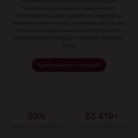
huolehtia, että talosi katto suojaa kotiasi
tehokkaasti seuraavat vuosikymmenet.
Remontoimme uuden, yksilöllisen, kestävän ja
laadukkaan katon kotiisi pitkällä takuulla. Uusittu
katto kestää säät ja aikaa, on energiatehokas,
parantaa kotisi ilmettä ja nostaa sen markkina-
arvoa.
Pyydä maksuton arviokäynti!
99%
33 419+
Tyytyväiset asiakkaat
Kunnostettua kotia