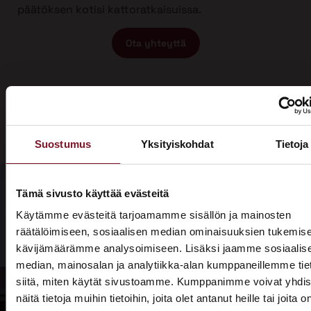
päätöksen kotisi kattoratkaisuissa.
Ota yhteyttä
Suostumus
Yksityiskohdat
Tietoja
Tämä sivusto käyttää evästeitä
Olisiko aika
Käytämme evästeitä tarjoamamme sisällön ja mainosten
Soita - 020
räätälöimiseen, sosiaalisen median ominaisuuksien tukemise
laittaa talosi
775 1350
kävijämäärämme analysoimiseen. Lisäksi jaamme sosiaalis
katto
median, mainosalan ja analytiikka-alan kumppaneillemme tie
Tarjouspyyntölomake
siitä, miten käytät sivustoamme. Kumppanimme voivat yhdis
kuntoon?
näitä tietoja muihin tietoihin, joita olet antanut heille tai joita o