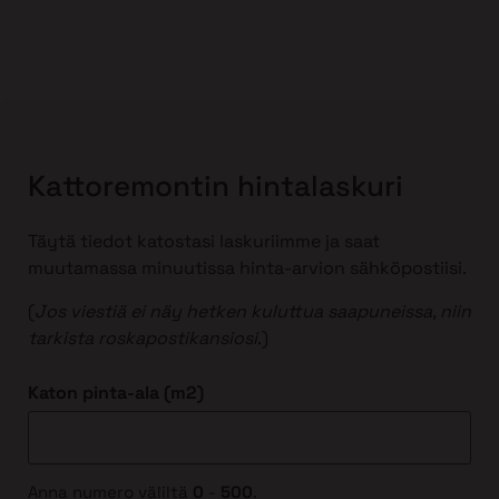
Kattoremontin hintalaskuri
Täytä tiedot katostasi laskuriimme ja saat
muutamassa minuutissa hinta-arvion sähköpostiisi.
(
Jos viestiä ei näy hetken kuluttua saapuneissa, niin
tarkista roskapostikansiosi
.)
Katon pinta-ala (m2)
Anna numero väliltä
0
-
500
.