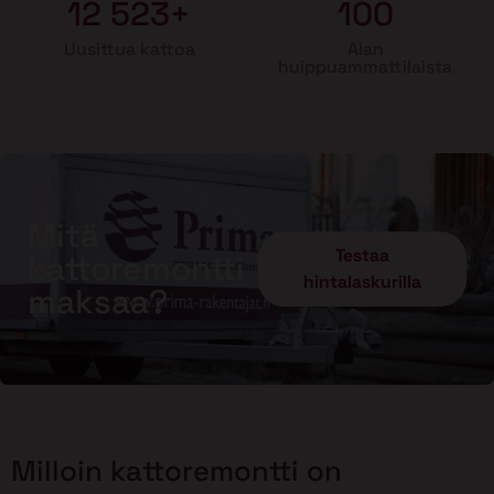
12 523+
100
Uusittua kattoa
Alan
huippuammattilaista
Mitä
Testaa
kattoremontti
hintalaskurilla
maksaa?
Milloin kattoremontti on