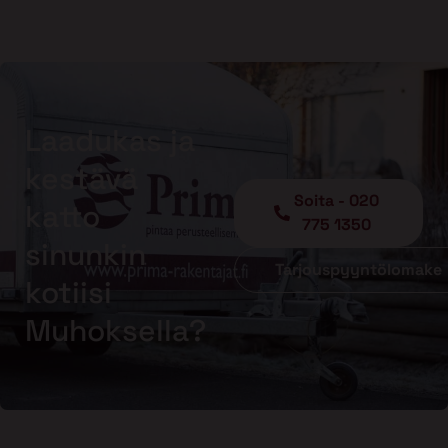
Laadukas ja
kestävä
Soita - 020
katto
775 1350
sinunkin
Tarjouspyyntölomake
kotiisi
Muhoksella?