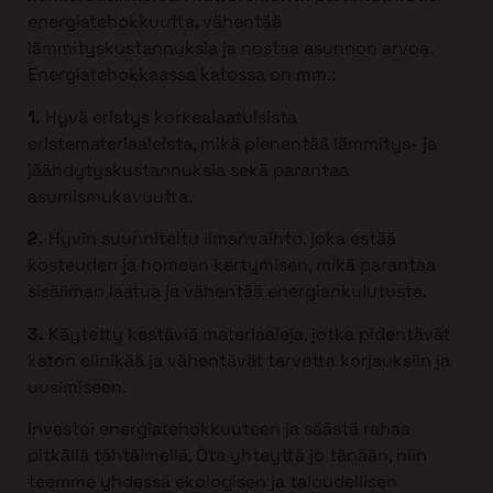
energiatehokkuutta, vähentää
lämmityskustannuksia ja nostaa asunnon arvoa.
Energiatehokkaassa katossa on mm.:
1.
Hyvä eristys korkealaatuisista
eristemateriaaleista, mikä pienentää lämmitys- ja
jäähdytyskustannuksia sekä parantaa
asumismukavuutta.
2.
Hyvin suunniteltu ilmanvaihto, joka estää
kosteuden ja homeen kertymisen, mikä parantaa
sisäilman laatua ja vähentää energiankulutusta.
3.
Käytetty kestäviä materiaaleja, jotka pidentävät
katon elinikää ja vähentävät tarvetta korjauksiin ja
uusimiseen.
Investoi energiatehokkuuteen ja säästä rahaa
pitkällä tähtäimellä. Ota yhteyttä jo tänään, niin
teemme yhdessä ekologisen ja taloudellisen