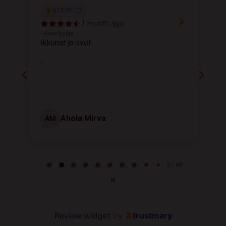
VERIFIED
1 month ago
Tilaustyyppi
T
Ikkunat ja ovet
K
-
Ahola Mirva
AM
Page 2 of 60
2 / 60
Review widget
by
trustmary