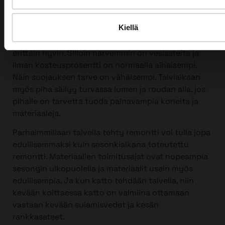
Kattoremontin voi tehdä mihin vuodenaikaan
tahansa, myös talvella!
Kiellä
Itse asiassa talvi sopii kattoremontin tekemiseen
erittäin hyvin. Silloin harvemmin on vesisateita ja
ilman kosteusprosentti on normaalia alhaisempi.
Näin suojauksen tarve on vähäisempi. Talviaikaan
myös piha säilyy turvassa lumen ja roudan alla, jos
pihalle on tarvetta tuoda painavampia koneita ja
materiaaleja.
Parhaimmillaan talvella tehty remontti voi tulla jopa
edullisemmaksi kuin sesonkiaikana toteutettu
remontti. Materiaalien toimitusajat ovat nopeampia
sesongin ulkopuolella ja materiaalit usein myös
edullisempia. Ja kun katto tehdään talvella, niin
kevään koittaessa katto on valmiina ottamaan
vastaan kevään sulamisvedet ja kesän
rankkasateet.