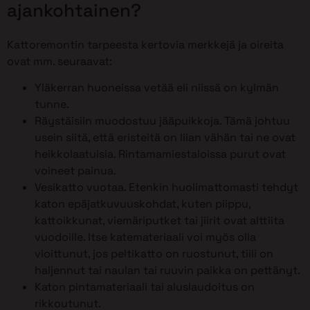
ajankohtainen?
Kattoremontin tarpeesta kertovia merkkejä ja oireita
ovat mm. seuraavat:
Yläkerran huoneissa vetää eli niissä on kylmän
tunne.
Räystäisiin muodostuu jääpuikkoja. Tämä johtuu
usein siitä, että eristeitä on liian vähän tai ne ovat
heikkolaatuisia. Rintamamiestaloissa purut ovat
voineet painua.
Vesikatto vuotaa. Etenkin huolimattomasti tehdyt
katon epäjatkuvuuskohdat, kuten piippu,
kattoikkunat, viemäriputket tai jiirit ovat alttiita
vuodoille. Itse katemateriaali voi myös olla
vioittunut, jos peltikatto on ruostunut, tiili on
haljennut tai naulan tai ruuvin paikka on pettänyt.
Katon pintamateriaali tai aluslaudoitus on
rikkoutunut.