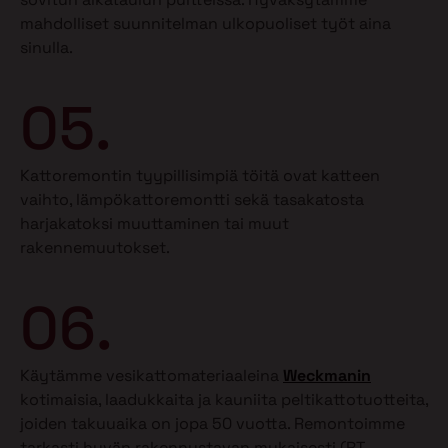
mahdolliset suunnitelman ulkopuoliset työt aina
sinulla.
05.
Kattoremontin tyypillisimpiä töitä ovat katteen
vaihto, lämpökattoremontti sekä tasakatosta
harjakatoksi muuttaminen tai muut
rakennemuutokset.
06.
Käytämme vesikattomateriaaleina
Weckmanin
kotimaisia, laadukkaita ja kauniita peltikattotuotteita,
joiden takuuaika on jopa 50 vuotta. Remontoimme
tarkasti hyvän rakennustavan mukaisesti (RT-