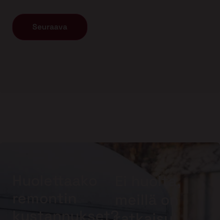
Huolettaako
Ei huolta,
remontin
meillä on
kustannukset?
ratkaisu!