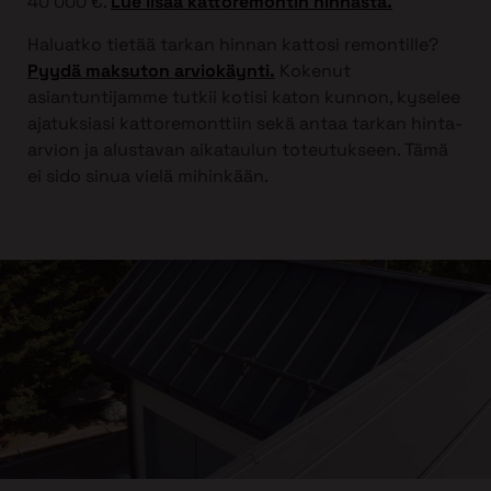
40 000 €.
Lue lisää kattoremontin hinnasta.
Haluatko tietää tarkan hinnan kattosi remontille?
Pyydä maksuton arviokäynti.
Kokenut
asiantuntijamme tutkii kotisi katon kunnon, kyselee
ajatuksiasi kattoremonttiin sekä antaa tarkan hinta-
arvion ja alustavan aikataulun toteutukseen. Tämä
ei sido sinua vielä mihinkään.