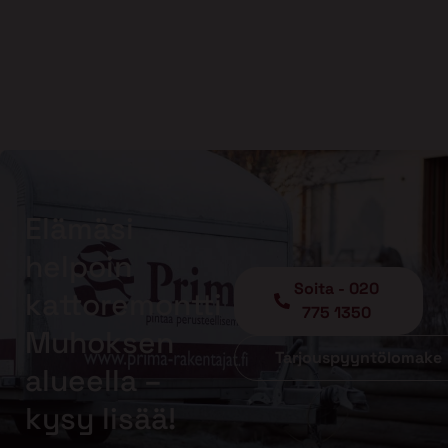
Elämäsi
helpoin
Soita - 020
kattoremontti
775 1350
Muhoksen
Tarjouspyyntölomake
alueella –
kysy lisää!