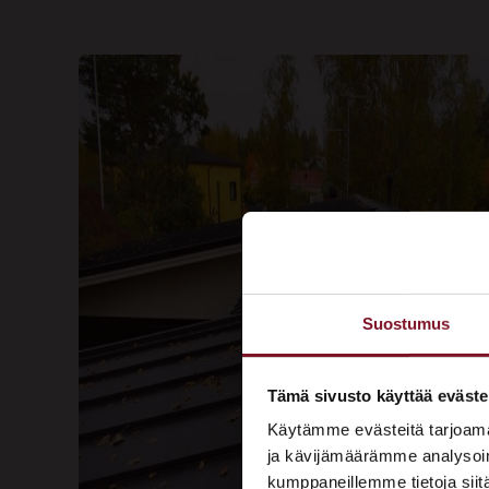
Suostumus
Tämä sivusto käyttää eväste
Käytämme evästeitä tarjoama
ja kävijämäärämme analysoim
kumppaneillemme tietoja siitä