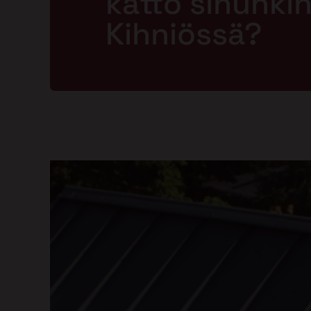
katto sinunkin 
Kihniössä?