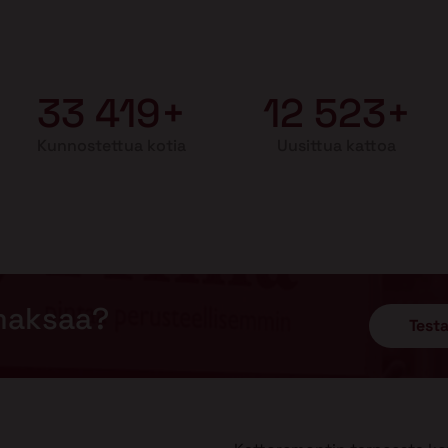
33 419+
12 523+
Kunnostettua kotia
Uusittua kattoa
maksaa?
Testa