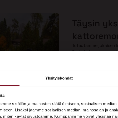
Täysin yksi
kattoremon
Toteutamme jokaisen ka
Ensin kokenut ammatti
kartoituksen, josta n
sen, mitä sille tulee te
kuuntelemme toiveesi
personoituja ratkaisuja
Yksityiskohdat
×
Näin saat kattoremontin
tarpeitasi vastaavaksi.
ASUNTOMESSUT 2026 · LEMPÄÄLÄ
itä
Prima on mukana
mme sisällön ja mainosten räätälöimiseen, sosiaalisen median
Asuntomessuilla!
iseen. Lisäksi jaamme sosiaalisen median, mainosalan ja analy
, miten käytät sivustoamme. Kumppanimme voivat yhdistää näitä t