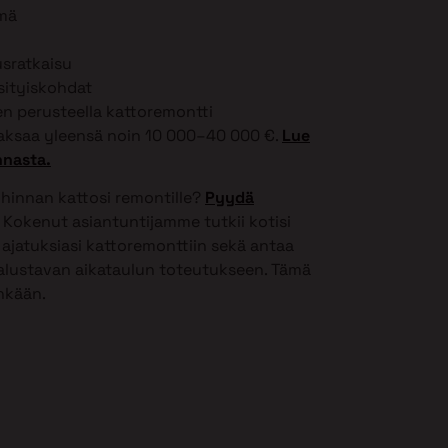
lmä
usratkaisu
ksityiskohdat
 perusteella kattoremontti
ksaa yleensä noin 10 000–40 000 €.
Lue
nnasta.
 hinnan kattosi remontille?
Pyydä
Kokenut asiantuntijamme tutkii kotisi
ajatuksiasi kattoremonttiin sekä antaa
 alustavan aikataulun toteutukseen. Tämä
inkään.