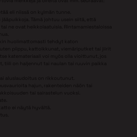
tovia merkkejä ja oireita ovat mm. seuraavat:
tää eli niissä on kylmän tunne.
jääpuikkoja. Tämä johtuu usein siitä, että
n tai ne ovat heikkolaatuisia. Rintamamiestaloissa
nua.
nkin huolimattomasti tehdyt katon
en piippu, kattoikkunat, viemäriputket tai jiirit
 Itse katemateriaali voi myös olla vioittunut, jos
, tiili on haljennut tai naulan tai ruuvin paikka
tai aluslaudoitus on rikkoutunut.
eusvaurioita hajun, rakenteiden näön tai
kkoisuuden tai sairastelun vuoksi.
ate.
katto ei näytä hyvältä.
tus.