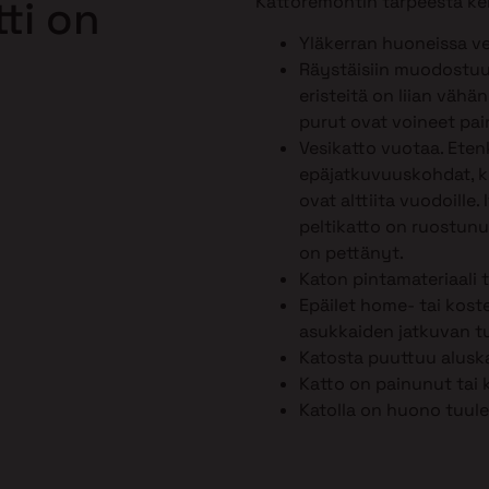
Kattoremontin tarpeesta ker
ti on
Yläkerran huoneissa ve
Räystäisiin muodostuu 
eristeitä on liian vähä
purut ovat voineet pai
Vesikatto vuotaa. Ete
epäjatkuvuuskohdat, kut
ovat alttiita vuodoille.
peltikatto on ruostunut
on pettänyt.
Katon pintamateriaali 
Epäilet home- tai kost
asukkaiden jatkuvan tu
Katosta puuttuu alusk
Katto on painunut tai 
Katolla on huono tuule