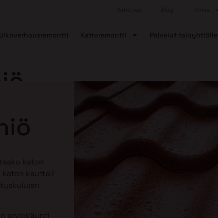
Rahoitus
Blogi
Prima
Ulkoverhousremontti
Kattoremontti
Palvelut taloyhtiölle
iö
niö
ttaako katon
 katon kautta?
tyskulujen
n arviokäynti