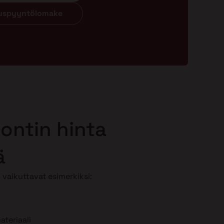
ouspyyntölomake
ontin hinta
ä
vaikuttavat esimerkiksi:
teriaali