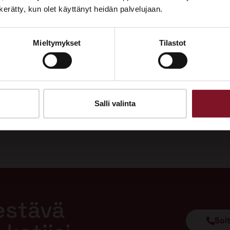
Tutustu palveluihimme esittelypisteellämme
n kerätty, kun olet käyttänyt heidän palvelujaan.
Lempäälän Asuntomessuilla 10.7.–9.8.2026.
Mieltymykset
Tilastot
Ota yhteyttä
Salli valinta
estävä
Soi