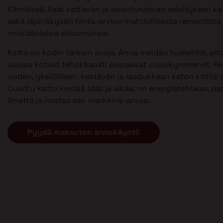
Kihniössä. Saat kattavan ja asiantuntevan selvityksen kat
sekä läpinäkyvän hinta-arvion mahdollisesta remontista 
minkäänlaisia sitoumuksia.
Katto on kodin tärkein suoja. Anna meidän huolehtia, että
suojaa kotiasi tehokkaasti seuraavat vuosikymmenet. 
uuden, yksilöllisen, kestävän ja laadukkaan katon kotiisi p
Uusittu katto kestää säät ja aikaa, on energiatehokas, pa
ilmettä ja nostaa sen markkina-arvoa.
Pyydä maksuton arviokäynti!