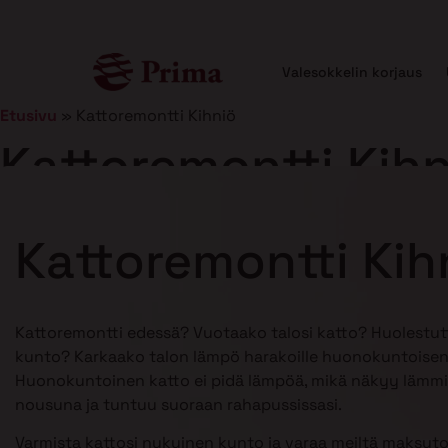
Valesokkelin korjaus
Etusivu
»
Kattoremontti Kihniö
Kattoremontti Kihn
Julkaistu
5.1.2026
12 min lukuaika
Kattoremontti Kih
Kattoremontti edessä? Vuotaako talosi katto? Huolestu
kunto? Karkaako talon lämpö harakoille huonokuntoisen
Huonokuntoinen katto ei pidä lämpöä, mikä näkyy lämmi
nousuna ja tuntuu suoraan rahapussissasi.
Varmista kattosi nykyinen kunto ja varaa meiltä maksuto