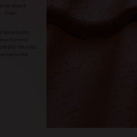
tosi tilasta
– ilman
 talosi katto
Remontoimme
itkällä takuulla.
rantaa kotisi