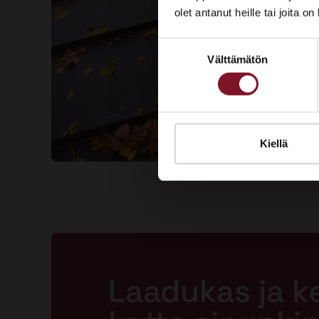
olet antanut heille tai joita o
Suostumuksen
Välttämätön
valinta
Kiellä
Laadukas ja k