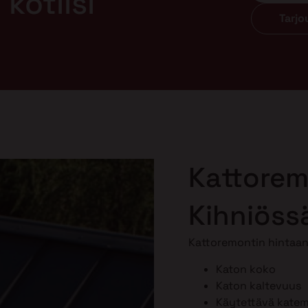
kotiisi
Tarj
Kattorem
Kihniöss
Kattoremontin hintaan 
Katon koko
Katon kaltevuus
Käytettävä katema