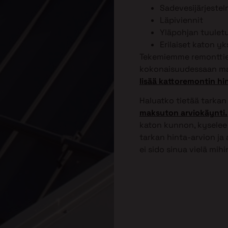
Sadevesijärjeste
Läpiviennit
Yläpohjan tuulet
Erilaiset katon y
Tekemiemme remonttien
kokonaisuudessaan ma
lisää kattoremontin hi
Haluatko tietää tarkan
maksuton arviokäynti.
katon kunnon, kyselee 
tarkan hinta-arvion ja
ei sido sinua vielä mih