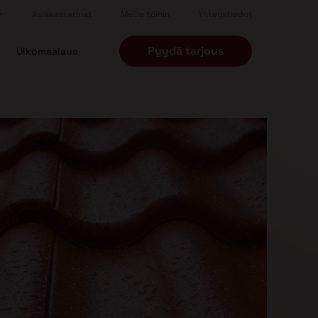
Asiakastarinat
Meille töihin
Yhteystiedot
Pyydä tarjous
Ulkomaalaus