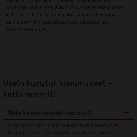
rakentamisohjeisto). Katon muutoskohteissa (esim.
katon korotus) työmme jälkeä valvovat omat ja
asiakkaan näin halutessa myös ulkopuoliset
rakennusvalvojat.
Usein kysytyt kysymykset –
kattoremontti
Mitä kattoremontti maksaa?
Kattoremontin hintaan vaikuttavat monet asiat,
kuten katon koko, käytettävä katemateriaali jne.