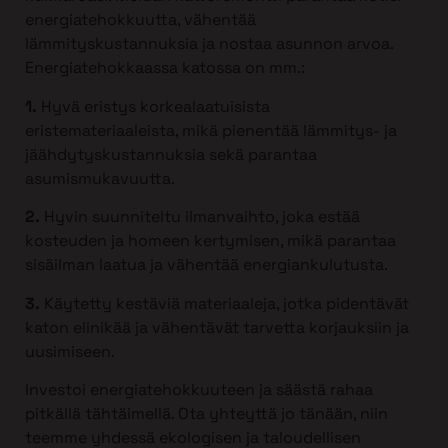
energiatehokkuutta, vähentää
lämmityskustannuksia ja nostaa asunnon arvoa.
Energiatehokkaassa katossa on mm.:
1.
Hyvä eristys korkealaatuisista
eristemateriaaleista, mikä pienentää lämmitys- ja
jäähdytyskustannuksia sekä parantaa
asumismukavuutta.
2.
Hyvin suunniteltu ilmanvaihto, joka estää
kosteuden ja homeen kertymisen, mikä parantaa
sisäilman laatua ja vähentää energiankulutusta.
3.
Käytetty kestäviä materiaaleja, jotka pidentävät
katon elinikää ja vähentävät tarvetta korjauksiin ja
uusimiseen.
Investoi energiatehokkuuteen ja säästä rahaa
pitkällä tähtäimellä. Ota yhteyttä jo tänään, niin
teemme yhdessä ekologisen ja taloudellisen