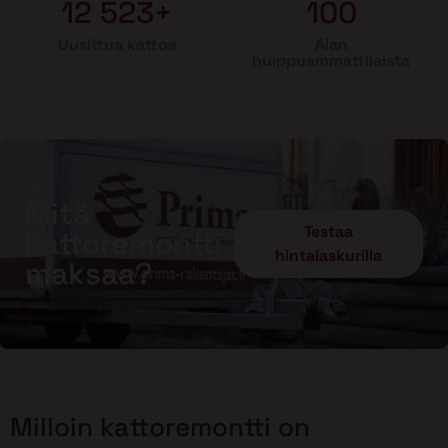
12 523+
100
Uusittua kattoa
Alan
huippuammattilaista
Mitä
Testaa
kattoremontti
hintalaskurilla
maksaa?
Milloin kattoremontti on