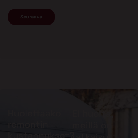
Huolettaako
Ei huolta,
remontin
meillä on
kustannukset?
ratkaisu!