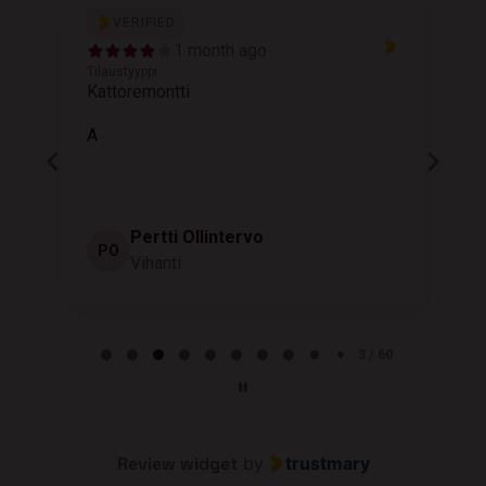
VERIFIED
T
1 month ago
k
Tilaustyyppi
Kattoremontti
r
k
A
r
s
Pertti Ollintervo
PO
Vihanti
Page 3 of 60
3 / 60
Review widget
by
trustmary