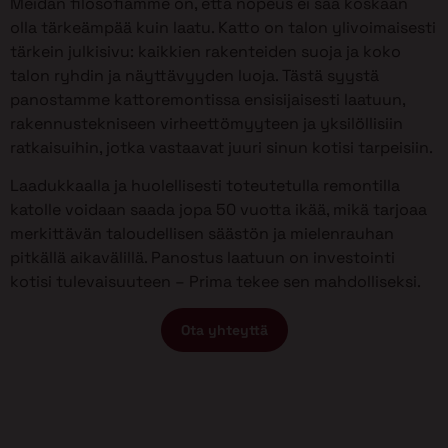
Meidän filosofiamme on, että nopeus ei saa koskaan
olla tärkeämpää kuin laatu. Katto on talon ylivoimaisesti
tärkein julkisivu: kaikkien rakenteiden suoja ja koko
talon ryhdin ja näyttävyyden luoja. Tästä syystä
panostamme kattoremontissa ensisijaisesti laatuun,
rakennustekniseen virheettömyyteen ja yksilöllisiin
ratkaisuihin, jotka vastaavat juuri sinun kotisi tarpeisiin.
Laadukkaalla ja huolellisesti toteutetulla remontilla
katolle voidaan saada jopa 50 vuotta ikää, mikä tarjoaa
merkittävän taloudellisen säästön ja mielenrauhan
pitkällä aikavälillä. Panostus laatuun on investointi
kotisi tulevaisuuteen – Prima tekee sen mahdolliseksi.
Ota yhteyttä