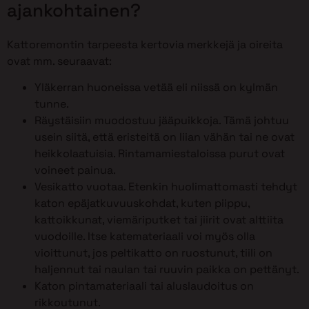
ajankohtainen?
Kattoremontin tarpeesta kertovia merkkejä ja oireita
ovat mm. seuraavat:
Yläkerran huoneissa vetää eli niissä on kylmän
tunne.
Räystäisiin muodostuu jääpuikkoja. Tämä johtuu
usein siitä, että eristeitä on liian vähän tai ne ovat
heikkolaatuisia. Rintamamiestaloissa purut ovat
voineet painua.
Vesikatto vuotaa. Etenkin huolimattomasti tehdyt
katon epäjatkuvuuskohdat, kuten piippu,
kattoikkunat, viemäriputket tai jiirit ovat alttiita
vuodoille. Itse katemateriaali voi myös olla
vioittunut, jos peltikatto on ruostunut, tiili on
haljennut tai naulan tai ruuvin paikka on pettänyt.
Katon pintamateriaali tai aluslaudoitus on
rikkoutunut.