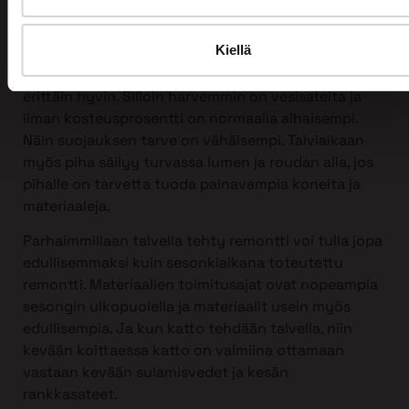
Kattoremontin voi tehdä mihin vuodenaikaan
tahansa, myös talvella!
Kiellä
Itse asiassa talvi sopii kattoremontin tekemiseen
erittäin hyvin. Silloin harvemmin on vesisateita ja
ilman kosteusprosentti on normaalia alhaisempi.
Näin suojauksen tarve on vähäisempi. Talviaikaan
myös piha säilyy turvassa lumen ja roudan alla, jos
pihalle on tarvetta tuoda painavampia koneita ja
materiaaleja.
Parhaimmillaan talvella tehty remontti voi tulla jopa
edullisemmaksi kuin sesonkiaikana toteutettu
remontti. Materiaalien toimitusajat ovat nopeampia
sesongin ulkopuolella ja materiaalit usein myös
edullisempia. Ja kun katto tehdään talvella, niin
kevään koittaessa katto on valmiina ottamaan
vastaan kevään sulamisvedet ja kesän
rankkasateet.