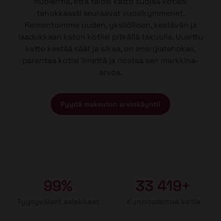
huolehtia, että talosi katto suojaa kotiasi
tehokkaasti seuraavat vuosikymmenet.
Remontoimme uuden, yksilöllisen, kestävän ja
laadukkaan katon kotiisi pitkällä takuulla. Uusittu
katto kestää säät ja aikaa, on energiatehokas,
parantaa kotisi ilmettä ja nostaa sen markkina-
arvoa.
Pyydä maksuton arviokäynti!
99%
33 419+
Tyytyväiset asiakkaat
Kunnostettua kotia