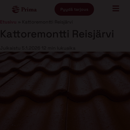
Pyydä tarjous
Etusivu
»
Kattoremontti Reisjärvi
Kattoremontti Reisjärvi
Julkaistu
5.1.2026
12 min lukuaika