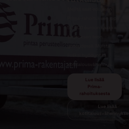
Meiltä saat edullisen
Prima-rahoituksen jopa
50 000 euroon saakka
tarjouksen teon
yhteydessä. Muista
lisäksi hyödyntää
kotitalousvähennys.
Lue lisää
Prima-
rahoituksesta
Lue lisää
kotitalousvähennykse