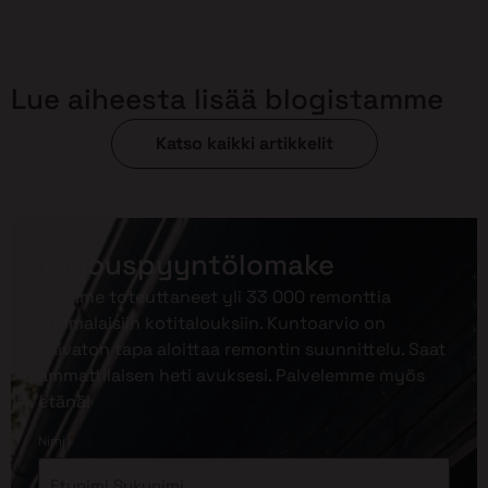
Lue aiheesta lisää blogistamme
Katso kaikki artikkelit
Tarjouspyyntölomake
Olemme toteuttaneet yli 33 000 remonttia
suomalaisiin kotitalouksiin. Kuntoarvio on
vaivaton tapa aloittaa remontin suunnittelu. Saat
ammattilaisen heti avuksesi. Palvelemme myös
etänä!
*
Nimi