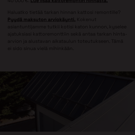
40 000 €.
Lue lisää kattoremontin hinnasta.
Haluatko tietää tarkan hinnan kattosi remontille?
Pyydä maksuton arviokäynti.
Kokenut
asiantuntijamme tutkii kotisi katon kunnon, kyselee
ajatuksiasi kattoremonttiin sekä antaa tarkan hinta-
arvion ja alustavan aikataulun toteutukseen. Tämä
ei sido sinua vielä mihinkään.