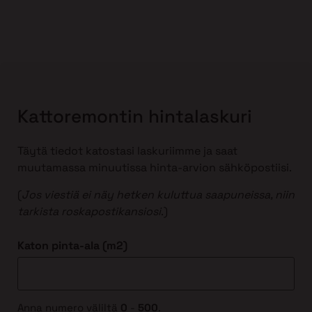
Kattoremontin hintalaskuri
Täytä tiedot katostasi laskuriimme ja saat
muutamassa minuutissa hinta-arvion sähköpostiisi.
(
Jos viestiä ei näy hetken kuluttua saapuneissa, niin
tarkista roskapostikansiosi
.)
Katon pinta-ala (m2)
Anna numero väliltä
0
-
500
.