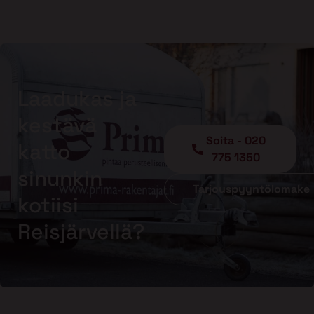
Laadukas ja
kestävä
Soita - 020
katto
775 1350
sinunkin
Tarjouspyyntölomake
kotiisi
Reisjärvellä?