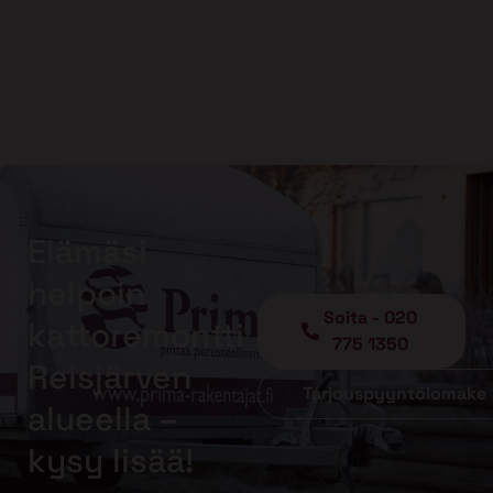
Elämäsi
helpoin
Soita - 020
kattoremontti
775 1350
Reisjärven
Tarjouspyyntölomake
alueella –
kysy lisää!