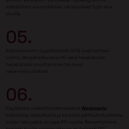
mahdolliset suunnitelman ulkopuoliset työt aina
sinulla.
05.
Kattoremontin tyypillisimpiä töitä ovat katteen
vaihto, lämpökattoremontti sekä tasakatosta
harjakatoksi muuttaminen tai muut
rakennemuutokset.
06.
Käytämme vesikattomateriaaleina
Weckmanin
kotimaisia, laadukkaita ja kauniita peltikattotuotteita,
joiden takuuaika on jopa 50 vuotta. Remontoimme
tarkasti hyvän rakennustavan mukaisesti (RT-