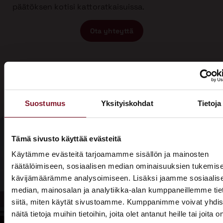
päätöksen kotisi kattoratkaisuissa.
Ota yhteyttä
Suostumus
Yksityiskohdat
Tietoja
Tämä sivusto käyttää evästeitä
Olisiko aika
Käytämme evästeitä tarjoamamme sisällön ja mainosten
Soita - 020
räätälöimiseen, sosiaalisen median ominaisuuksien tukemise
laittaa talosi
775 1350
kävijämäärämme analysoimiseen. Lisäksi jaamme sosiaalis
katto
median, mainosalan ja analytiikka-alan kumppaneillemme tie
Tarjouspyyntölomake
siitä, miten käytät sivustoamme. Kumppanimme voivat yhdis
kuntoon?
näitä tietoja muihin tietoihin, joita olet antanut heille tai joita o