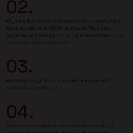
02.
Käymme läpi toiveesi kattoremontin suhteen, mitä
haluaisit katolle tehtävän ja mitä et.
Toiveidesi,
tarpeidesi ja arviokäynnin pohjalta annamme sinulle
tarjouksen kattoremontista.
03.
Mikäli hyväksyt tarjouksen, aloitamme projektin
sovittuna ajankohtana.
04.
Toteutamme kattoremontin sovitulla hinnalla ja
sovitun aikataulun puitteissa. Hyväksytämme