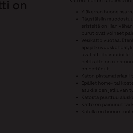
Kattoremontin tarpeesta ker
ti on
Yläkerran huoneissa ve
Räystäisiin muodostuu 
eristeitä on liian vähä
purut ovat voineet pai
Vesikatto vuotaa. Ete
epäjatkuvuuskohdat, kut
ovat alttiita vuodoille.
peltikatto on ruostunut
on pettänyt.
Katon pintamateriaali 
Epäilet home- tai kost
asukkaiden jatkuvan tu
Katosta puuttuu alusk
Katto on painunut tai 
Katolla on huono tuule