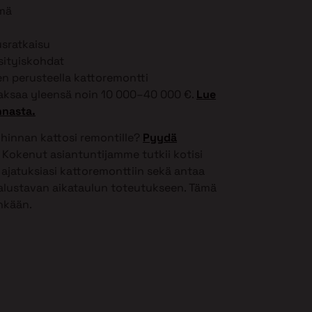
lmä
usratkaisu
ksityiskohdat
 perusteella kattoremontti
ksaa yleensä noin 10 000–40 000 €.
Lue
nnasta.
 hinnan kattosi remontille?
Pyydä
Kokenut asiantuntijamme tutkii kotisi
ajatuksiasi kattoremonttiin sekä antaa
 alustavan aikataulun toteutukseen. Tämä
inkään.