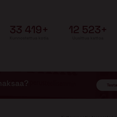
33 419+
12 523+
Kunnostettua kotia
Uusittua kattoa
maksaa?
Testa