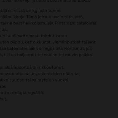
tovia merkkejä ja oireita ovat mm. seuraavat:
tää eli niissä on kylmän tunne.
jääpuikkoja. Tämä johtuu usein siitä, että
n tai ne ovat heikkolaatuisia. Rintamamiestaloissa
nua.
nkin huolimattomasti tehdyt katon
en piippu, kattoikkunat, viemäriputket tai jiirit
 Itse katemateriaali voi myös olla vioittunut, jos
, tiili on haljennut tai naulan tai ruuvin paikka
tai aluslaudoitus on rikkoutunut.
eusvaurioita hajun, rakenteiden näön tai
kkoisuuden tai sairastelun vuoksi.
ate.
katto ei näytä hyvältä.
tus.