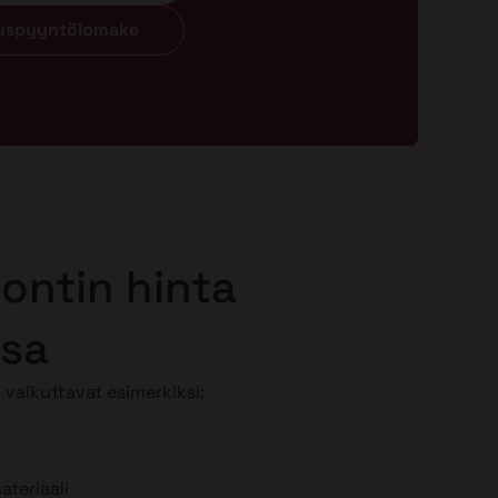
ouspyyntölomake
ontin hinta
ssa
vaikuttavat esimerkiksi:
teriaali