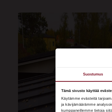
Suostumus
Tämä sivusto käyttää eväste
Käytämme evästeitä tarjoama
ja kävijämäärämme analysoim
kumppaneillemme tietoja siitä