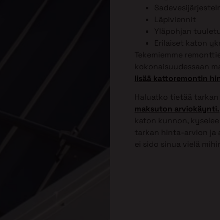
Sadevesijärjeste
Läpiviennit
Yläpohjan tuulet
Erilaiset katon y
Tekemiemme remonttien
kokonaisuudessaan ma
lisää kattoremontin hi
Haluatko tietää tarkan
maksuton arviokäynti.
katon kunnon, kyselee 
tarkan hinta-arvion ja
ei sido sinua vielä mih