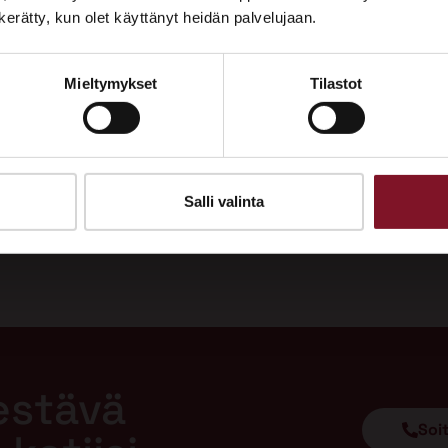
Tutustu palveluihimme esittelypisteellämme
n kerätty, kun olet käyttänyt heidän palvelujaan.
Lempäälän Asuntomessuilla 10.7.–9.8.2026.
Mieltymykset
Tilastot
Ota yhteyttä
Salli valinta
estävä
Soi