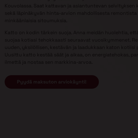
Kouvolassa. Saat kattavan ja asiantuntevan selvityksen k
sekä läpinäkyvän hinta-arvion mahdollisesta remontista 
minkäänlaisia sitoumuksia.
Katto on kodin tärkein suoja. Anna meidän huolehtia, että
suojaa kotiasi tehokkaasti seuraavat vuosikymmenet. 
uuden, yksilöllisen, kestävän ja laadukkaan katon kotiisi p
Uusittu katto kestää säät ja aikaa, on energiatehokas, pa
ilmettä ja nostaa sen markkina-arvoa.
Pyydä maksuton arviokäynti!