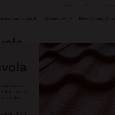
Rahoitus
Blogi
Prima
Ulkoverhousremontti
Kattoremontti
Palvelut taloyhtiölle
vola
uvola
ttaako katon
 katon kautta?
tyskulujen
n arviokäynti