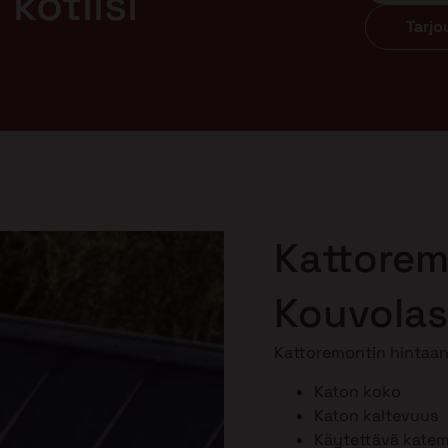
kotiisi
Tarj
Kattorem
Kouvola
Kattoremontin hintaan 
Katon koko
Katon kaltevuus
Käytettävä katema