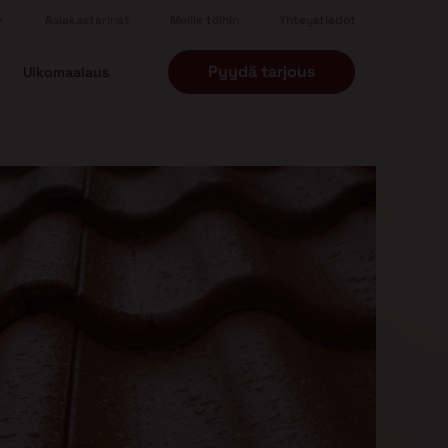
Asiakastarinat
Meille töihin
Yhteystiedot
Pyydä tarjous
Ulkomaalaus