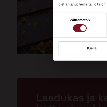
olet antanut heille tai joita o
Suostumuksen
Välttämätön
valinta
Kiellä
Laadukas ja k