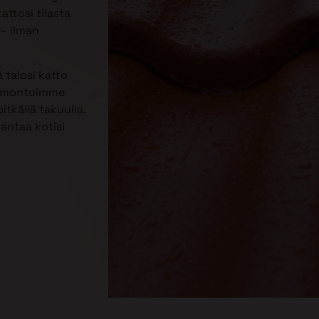
attosi tilasta
– ilman
 talosi katto
Remontoimme
itkällä takuulla.
rantaa kotisi