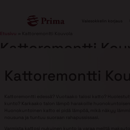
Valesokkelin korjaus
Etusivu
»
Kattoremontti Kouvola
Kattoremontti Kou
Julkaistu
5.1.2026
12 min lukuaika
Kattoremontti Ko
Kattoremontti edessä? Vuotaako talosi katto? Huolestu
kunto? Karkaako talon lämpö harakoille huonokuntoisen
Huonokuntoinen katto ei pidä lämpöä, mikä näkyy lämmi
nousuna ja tuntuu suoraan rahapussissasi.
Varmista kattosi nykyinen kunto ja varaa meiltä maksuto