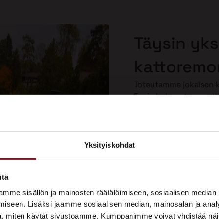
Täysin yksi
kattoremo
Toteutamme jokaisen ka
Ensin kokenut ammatti
kartoituksen, josta n
sen, mitä sille tulee te
kuuntelemme toiveesi
personoituja ratkaisuja
Yksityiskohdat
×
Näin saat kattoremontin
tarpeitasi vastaavaksi.
ASUNTOMESSUT 2026 · LEMPÄÄLÄ
itä
Prima on mukana
mme sisällön ja mainosten räätälöimiseen, sosiaalisen median
Asuntomessuilla!
iseen. Lisäksi jaamme sosiaalisen median, mainosalan ja analy
, miten käytät sivustoamme. Kumppanimme voivat yhdistää näitä t