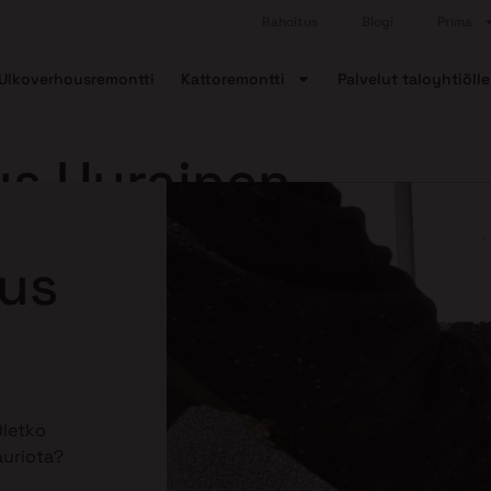
Rahoitus
Blogi
Prima
Ulkoverhousremontti
Kattoremontti
Palvelut taloyhtiölle
us Uurainen
aus
Oletko
auriota?