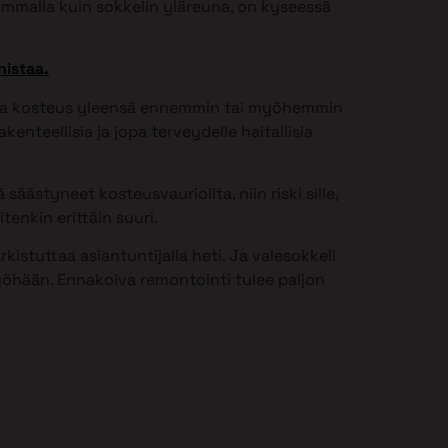
ammalla kuin sokkelin yläreuna, on kyseessä
nistaa.
issa kosteus yleensä ennemmin tai myöhemmin
kenteellisia ja jopa terveydelle haitallisia
säästyneet kosteusvaurioilta, niin riski sille,
tenkin erittäin suuri.
istuttaa asiantuntijalla heti. Ja valesokkeli
öhään. Ennakoiva remontointi tulee paljon