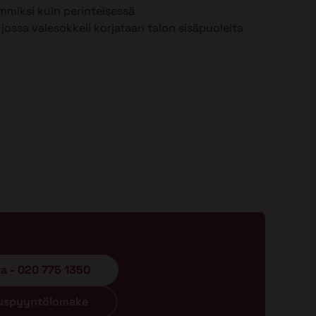
mmiksi kuin perinteisessä
jossa valesokkeli korjataan talon sisäpuolelta
ta - 020 775 1350
ouspyyntölomake