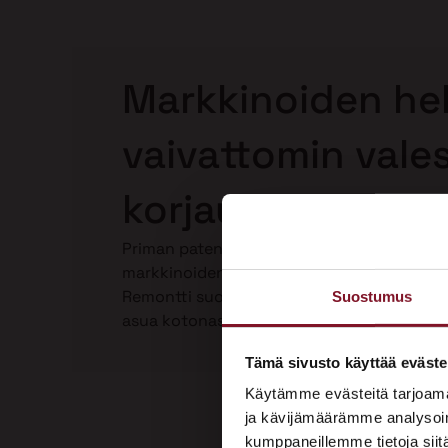
Markkinoiden hel
vaivattomin vale
korjaus Uuraisilla
Priman patentoima Laho-Stop valesokkelin
markkinoiden helpoin ja paras valesokkeli
Remontti suoritetaan kokonaan talon ulkop
Suostumus
asua kotonasi. Katso video Laho-Stop vale
Tämä sivusto käyttää eväste
Käytämme evästeitä tarjoama
ja kävijämäärämme analysoim
kumppaneillemme tietoja siitä