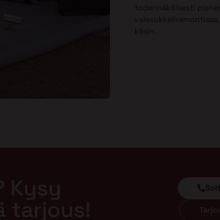
todennäköisesti piene
valesokkeliremontissa, 
käsin.
? Kysy
Soi
ä tarjous!
Tarj