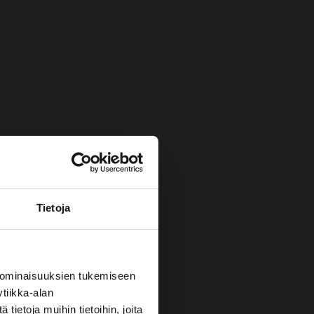
Tietoja
 ominaisuuksien tukemiseen
tiikka-alan
ietoja muihin tietoihin, joita