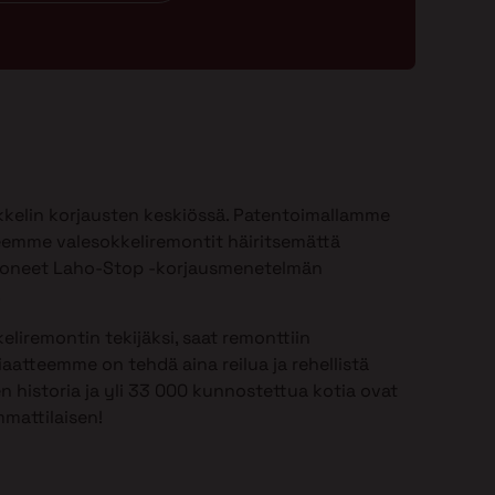
kelin korjausten keskiössä. Patentoimallamme
emme valesokkeliremontit häiritsemättä
ioneet Laho-Stop -korjausmenetelmän
.
eliremontin tekijäksi, saat remonttiin
aatteemme on tehdä aina reilua ja rehellistä
n historia ja yli 33 000 kunnostettua kotia ovat
mattilaisen!