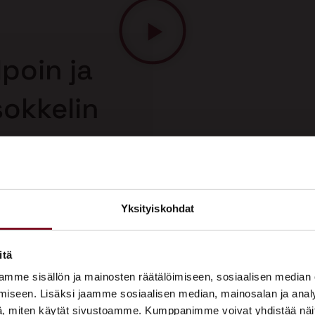
poin ja
sokkelin
 korjaus on
n korjausmenetelmä.
uolelta, joten saat
Yksityiskohdat
sokkelin korjauksesta.
×
ASUNTOMESSUT 2026 · LEMPÄÄLÄ
itä
Prima on mukana
mme sisällön ja mainosten räätälöimiseen, sosiaalisen median
Asuntomessuilla!
iseen. Lisäksi jaamme sosiaalisen median, mainosalan ja analy
, miten käytät sivustoamme. Kumppanimme voivat yhdistää näitä t