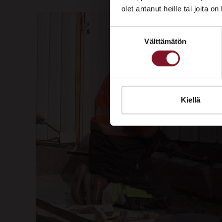
olet antanut heille tai joita o
Suostumuksen
Välttämätön
valinta
Kiellä