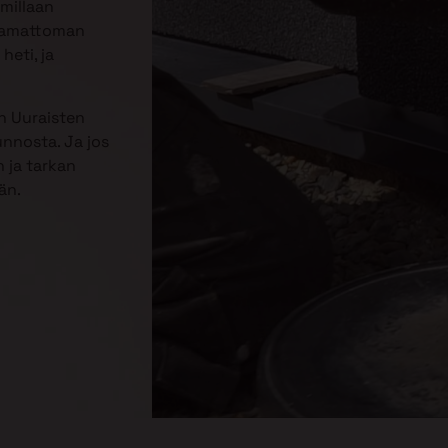
mmillaan
jaamattoman
heti, ja
n Uuraisten
unnosta. Ja jos
 ja tarkan
än.