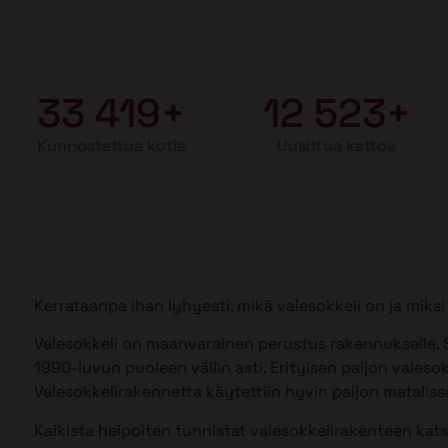
33 419+
12 523+
Kunnostettua kotia
Uusittua kattoa
Kerrataanpa ihan lyhyesti, mikä valesokkeli on ja mik
Valesokkeli on maanvarainen perustus rakennukselle. S
1990-luvun puoleen väliin asti. Erityisen paljon valesok
Valesokkelirakennetta käytettiin hyvin paljon matalissa
Kaikista helpoiten tunnistat valesokkelirakenteen kat