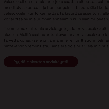
Valesokkeli on riskirakenne, joka saattaa aiheuttaa pahi
merkittäviä kosteus- ja homeongelmia taloon. Siksi kor
valesokkelin kunto kannattaa tarkistuttaa asiantuntijalla 
korjauttaa se mieluummin ennemmin kuin liian myöhään.
Teemme maksuttomia arviokäyntejä talon valesokkeleihi
alueella. Meiltä saat asiantuntevan arvion valesokkelin k
tarvetta korjaukselle on, annamme remonttisuunnitelman
hinta-arvion remontista. Tämä ei sido sinua vielä mihinkä
Pyydä maksuton arviokäynti!