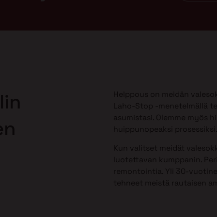
Helppous on meidän valesok
lin
Laho-Stop -menetelmällä te
asumistasi. Olemme myös h
en
huippunopeaksi prosessiksi
Kun valitset meidät valesokk
luotettavan kumppanin. Peri
remontointia. Yli 30-vuotine
tehneet meistä rautaisen am