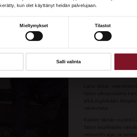
Tutustu palveluihimme esittelypisteellämme
n kerätty, kun olet käyttänyt heidän palvelujaan.
Lempäälän Asuntomessuilla 10.7.–9.8.2026.
Laho-Stop
Mieltymykset
Tilastot
Ota yhteyttä
menetelmä
korjaukse
Priman patentoima La
Salli valinta
valesokkelin korjausta 
vaivattomin ja paras v
Laho-Stop -menetelmäs
talon ulkopuolelta keng
eikä myöskään lämpöver
rakenneta.
Kaiken tämän vuoksi L
talon asukkaalle vaiva
remontin ajan ja remo