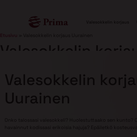
Valesokkelin korjaus
Etusivu
»
Valesokkelin korjaus Uurainen
Valesokkelin korja
Julkaistu
21.1.2025
7 min lukuaika
Valesokkelin korj
Uurainen
Onko talossasi valesokkeli? Huolestuttaako sen kunto? 
havainnut kodissasi erikoisia hajuja? Epäiletkö kosteusv