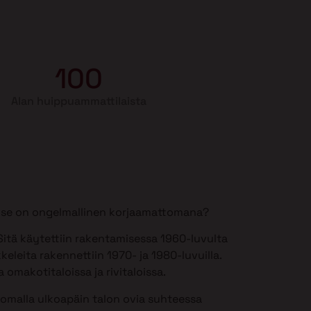
100
Alan huippuammattilaista
si se on ongelmallinen korjaamattomana?
itä käytettiin rakentamisessa 1960-luvulta
keleita rakennettiin 1970- ja 1980-luvuilla.
 omakotitaloissa ja rivitaloissa.
somalla ulkoapäin talon ovia suhteessa