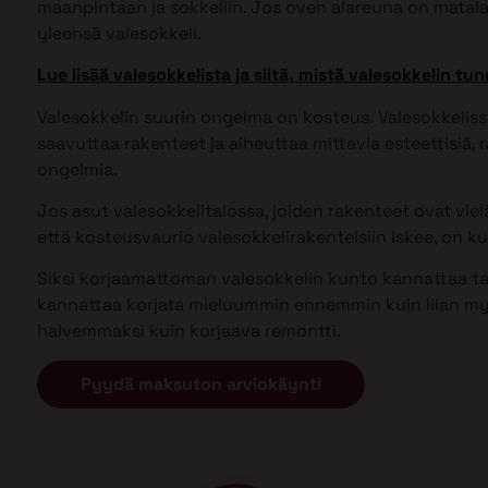
maanpintaan ja sokkeliin. Jos oven alareuna on matal
yleensä valesokkeli.
Lue lisää valesokkelista ja siitä, mistä valesokkelin tun
Valesokkelin suurin ongelma on kosteus. Valesokkel
saavuttaa rakenteet ja aiheuttaa mittavia esteettisiä, ra
ongelmia.
Jos asut valesokkelitalossa, joiden rakenteet ovat vielä 
että kosteusvaurio valesokkelirakenteisiin iskee, on kui
Siksi korjaamattoman valesokkelin kunto kannattaa tark
kannattaa korjata mieluummin ennemmin kuin liian my
halvemmaksi kuin korjaava remontti.
Pyydä maksuton arviokäynti