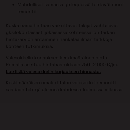
Mahdolliset samassa yhteydessä tehtävät muut
remontit
Koska nämä hintaan vaikuttavat tekijät vaihtelevat
yksilökohtaisesti jokaisessa kohteessa, on tarkan
hinta-arvion antaminen hankalaa ilman tarkkoja
kohteen tutkimuksia.
Valesokkelin korjauksen keskimääräinen hinta
Primalla asettuu hintahaarukkaan 750–2 000 €/jm.
Lue lisää valesokkelin korjauksen hinnasta.
Keskimääräisen omakotitalon valesokkeliremontti
saadaan tehtyä yleensä kahdessa-kolmessa viikossa.