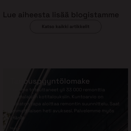
Lue aiheesta lisää blogistamme
Katso kaikki artikkelit
Tarjouspyyntölomake
Olemme toteuttaneet yli 33 000 remonttia
suomalaisiin kotitalouksiin. Kuntoarvio on
vaivaton tapa aloittaa remontin suunnittelu. Saat
ammattilaisen heti avuksesi. Palvelemme myös
etänä!
*
Nimi