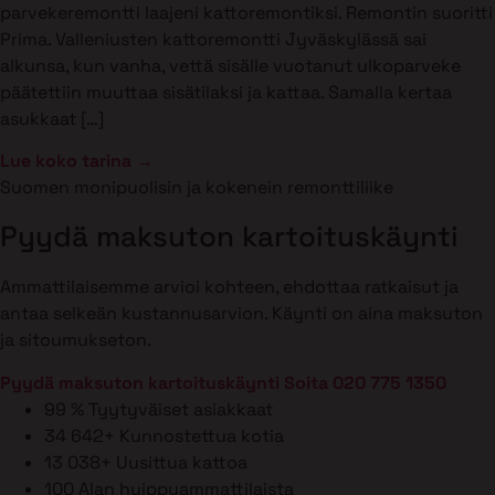
parvekeremontti laajeni kattoremontiksi. Remontin suoritti
Prima. Valleniusten kattoremontti Jyväskylässä sai
alkunsa, kun vanha, vettä sisälle vuotanut ulkoparveke
päätettiin muuttaa sisätilaksi ja kattaa. Samalla kertaa
asukkaat […]
Lue koko tarina →
Suomen monipuolisin ja kokenein remonttiliike
Pyydä maksuton kartoituskäynti
Ammattilaisemme arvioi kohteen, ehdottaa ratkaisut ja
antaa selkeän kustannusarvion. Käynti on aina maksuton
ja sitoumukseton.
Pyydä maksuton kartoituskäynti
Soita 020 775 1350
99 %
Tyytyväiset asiakkaat
34 642+
Kunnostettua kotia
13 038+
Uusittua kattoa
100
Alan huippuammattilaista