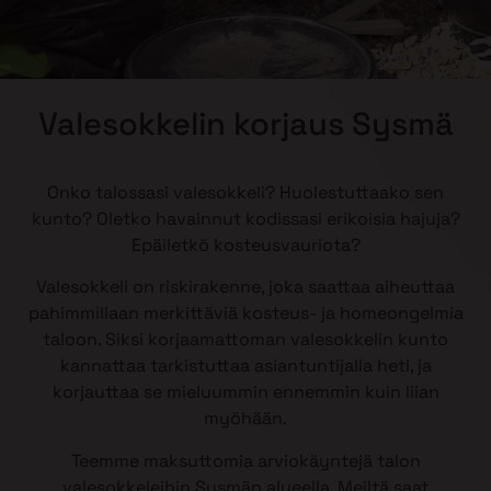
Valesokkelin korjaus Sysmä
Onko talossasi valesokkeli? Huolestuttaako sen
kunto? Oletko havainnut kodissasi erikoisia hajuja?
Epäiletkö kosteusvauriota?
Valesokkeli on riskirakenne, joka saattaa aiheuttaa
pahimmillaan merkittäviä kosteus- ja homeongelmia
taloon. Siksi korjaamattoman valesokkelin kunto
kannattaa tarkistuttaa asiantuntijalla heti, ja
korjauttaa se mieluummin ennemmin kuin liian
myöhään.
Teemme maksuttomia arviokäyntejä talon
valesokkeleihin Sysmän alueella. Meiltä saat