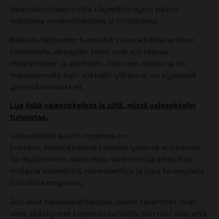
Valesokkelirakennetta käytettiin hyvin paljon
matalissa omakotitaloissa ja rivitaloissa.
Kaikista helpoiten tunnistat valesokkelirakenteen
katsomalla ulkoapäin talon ovia suhteessa
maanpintaan ja sokkeliin. Jos oven alareuna on
matalammalla kuin sokkelin yläreuna, on kyseessä
yleensä valesokkeli.
Lue lisää valesokkelista ja siitä, mistä valesokkelin
tunnistaa.
Valesokkelin suurin ongelma on
kosteus. Valesokkelissa kosteus yleensä ennemmin
tai myöhemmin saavuttaa rakenteet ja aiheuttaa
mittavia esteettisiä, rakenteellisia ja jopa terveydelle
haitallisia ongelmia.
Jos asut valesokkelitalossa, joiden rakenteet ovat
vielä säästyneet kosteusvaurioilta, niin riski sille, että