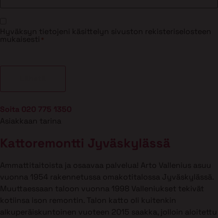
Suostumus
Hyväksyn tietojeni käsittelyn sivuston rekisteriselosteen
*
mukaisesti
*
Soita 020 775 1350
Asiakkaan tarina
Kattoremontti Jyväskylässä
Ammattitaitoista ja osaavaa palvelua! Arto Vallenius asuu
vuonna 1954 rakennetussa omakotitalossa Jyväskylässä.
Muuttaessaan taloon vuonna 1998 Valleniukset tekivät
kotiinsa ison remontin. Talon katto oli kuitenkin
alkuperäiskuntoinen vuoteen 2015 saakka, jolloin aloitettu