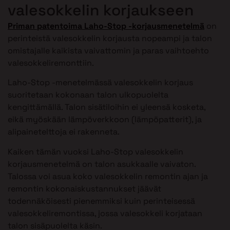
valesokkelin korjaukseen
Priman patentoima Laho-Stop -korjausmenetelmä
on
perinteistä valesokkelin korjausta nopeampi ja talon
omistajalle kaikista vaivattomin ja paras vaihtoehto
valesokkeliremonttiin.
Laho-Stop -menetelmässä valesokkelin korjaus
suoritetaan kokonaan talon ulkopuolelta
kengittämällä. Talon sisätiloihin ei yleensä kosketa,
eikä myöskään lämpöverkkoon (lämpöpatterit), ja
alipainetelttoja ei rakenneta.
Kaiken tämän vuoksi Laho-Stop valesokkelin
korjausmenetelmä on talon asukkaalle vaivaton.
Talossa voi asua koko valesokkelin remontin ajan ja
remontin kokonaiskustannukset jäävät
todennäköisesti pienemmiksi kuin perinteisessä
valesokkeliremontissa, jossa valesokkeli korjataan
talon sisäpuolelta käsin.