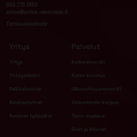
020 775 1350
prima@prima-rakentajat.fi
Tietosuojaseloste
Yritys
Palvelut
Yritys
Kattoremontti
Yhteystiedot
Katon korotus
Paikkakunnat
Ulkoverhousremontti
Asiakastarinat
Valesokkelin korjaus
Avoimet työpaikat
Talon maalaus
Ovet ja ikkunat