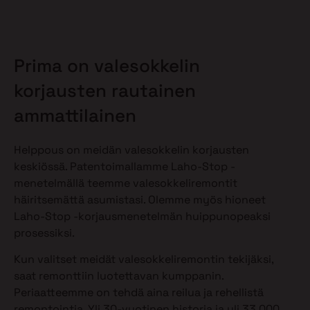
Prima on valesokkelin
korjausten rautainen
ammattilainen
Helppous on meidän valesokkelin korjausten
keskiössä. Patentoimallamme Laho-Stop -
menetelmällä teemme valesokkeliremontit
häiritsemättä asumistasi. Olemme myös hioneet
Laho-Stop -korjausmenetelmän huippunopeaksi
prosessiksi.
Kun valitset meidät valesokkeliremontin tekijäksi,
saat remonttiin luotettavan kumppanin.
Periaatteemme on tehdä aina reilua ja rehellistä
remontointia. Yli 30-vuotinen historia ja yli 33 000