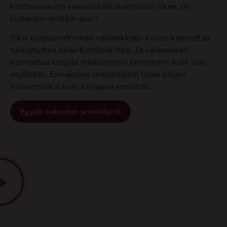
kosteusvaurio valesokkelirakenteisiin iskee, on
kuitenkin erittäin suuri.
Siksi korjaamattoman valesokkelin kunto kannattaa
tarkistuttaa asiantuntijalla heti. Ja valesokkeli
kannattaa korjata mieluummin ennemmin kuin liian
myöhään. Ennakoiva remontointi tulee paljon
halvemmaksi kuin korjaava remontti.
Pyydä maksuton arviokäynti