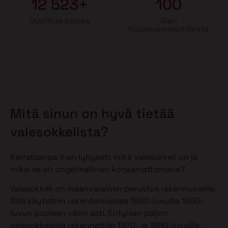
12 523+
100
Uusittua kattoa
Alan
huippuammattilaista
Mitä sinun on hyvä tietää
valesokkelista?
Kerrataanpa ihan lyhyesti, mikä valesokkeli on ja
miksi se on ongelmallinen korjaamattomana?
Valesokkeli on maanvarainen perustus rakennukselle.
Sitä käytettiin rakentamisessa 1960-luvulta 1990-
luvun puoleen väliin asti. Erityisen paljon
valesokkeleita rakennettiin 1970- ja 1980-luvuilla.