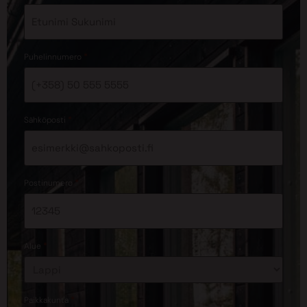
*
Puhelinnumero
*
Sähköposti
*
Postinumero
*
Alue
*
Paikkakunta