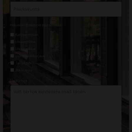
*
Haluaisin lisätietoa seuraavasta
Kattoremontti
Ulkoverhous
Ulkomaalaus
Valesokkelikorjaus
Taloyhtiöt
Jokin muu
Lisätietoja