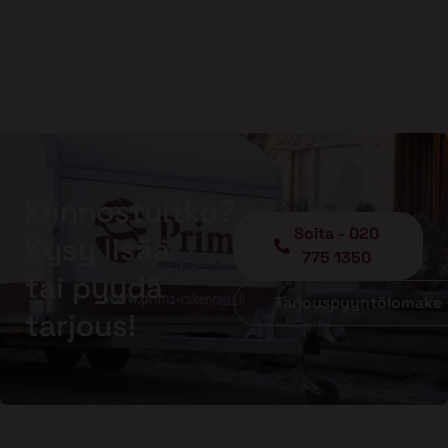
Kiinnostuitko?
Soita - 020
Kysy lisää
775 1350
tai pyydä
Tarjouspyyntölomake
tarjous!