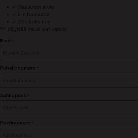
✓
Maksuton arvio
✓
Ei sitoumusta
✓
30 v kokemus
"
" näyttää pakolliset kentät
*
Nimi
*
Puhelinnumero
*
Sähköposti
*
Postinumero
*