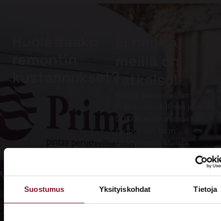
Huolettaako
Ei huolta,
remontin
meillä on
kustannukset?
ratkaisu!
Meiltä saat edullisen
Prima-rahoituksen jopa
50 000 euroon saakka
tarjouksen teon
yhteydessä. Muista
lisäksi hyödyntää
kotitalousvähennys.
Suostumus
Yksityiskohdat
Tietoja
Lue lisää
Prima-
rahoituksesta