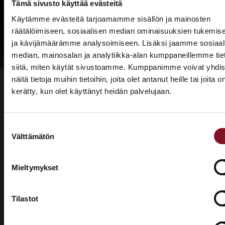
Tämä sivusto käyttää evästeitä
Lue lisää
Käytämme evästeitä tarjoamamme sisällön ja mainosten
kotitalousvähennyksi
räätälöimiseen, sosiaalisen median ominaisuuksien tukemis
ja kävijämäärämme analysoimiseen. Lisäksi jaamme sosiaal
median, mainosalan ja analytiikka-alan kumppaneillemme tie
siitä, miten käytät sivustoamme. Kumppanimme voivat yhdis
näitä tietoja muihin tietoihin, joita olet antanut heille tai joita o
kerätty, kun olet käyttänyt heidän palvelujaan.
ASUNTOMESSUT 2026 · LEMPÄÄLÄ
Prima on mukana
Suostumuksen
Asuntomessuilla!
Usein kysytyt kysymykset –
Välttämätön
valinta
valesokkelin korjaus
Tutustu palveluihimme esittelypisteellämme
Lempäälän Asuntomessuilla 10.7.–9.8.2026.
Mieltymykset
Mikä on valesokkeli?
Ota yhteyttä
Tilastot
Valesokkeli on varsinkin 1970- ja 1980-luvuilla
yleisesti rakennuksissa käytetty maanvarainen