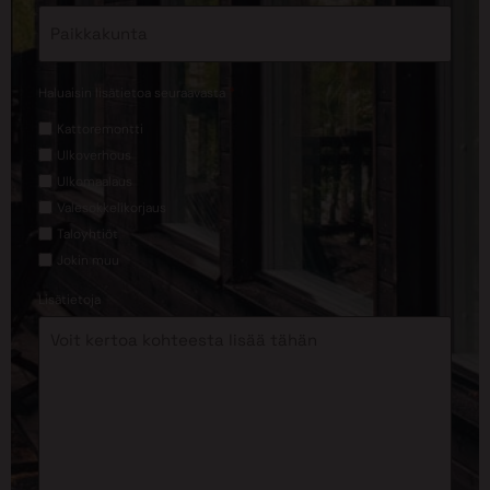
*
Haluaisin lisätietoa seuraavasta
Kattoremontti
Ulkoverhous
Ulkomaalaus
Valesokkelikorjaus
Taloyhtiöt
Jokin muu
Lisätietoja