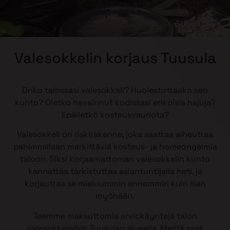
Valesokkelin korjaus Tuusula
Onko talossasi valesokkeli? Huolestuttaako sen
kunto? Oletko havainnut kodissasi erikoisia hajuja?
Epäiletkö kosteusvauriota?
Valesokkeli on riskirakenne, joka saattaa aiheuttaa
pahimmillaan merkittäviä kosteus- ja homeongelmia
taloon. Siksi korjaamattoman valesokkelin kunto
kannattaa tarkistuttaa asiantuntijalla heti, ja
korjauttaa se mieluummin ennemmin kuin liian
myöhään.
Teemme maksuttomia arviokäyntejä talon
valesokkeleihin Tuusulan alueella. Meiltä saat