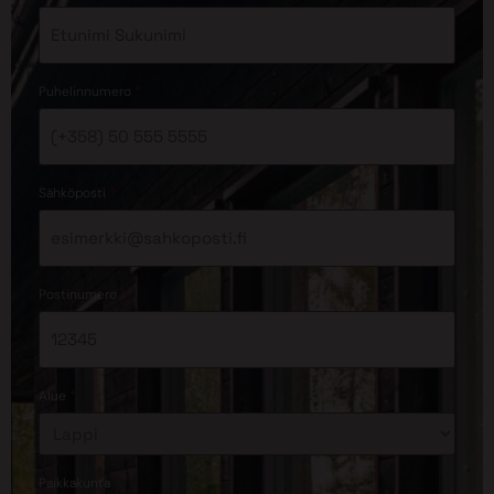
*
Puhelinnumero
*
Sähköposti
*
Postinumero
*
Alue
*
Paikkakunta