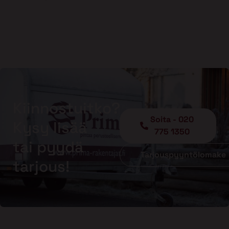
Kiinnostuitko?
Soita - 020
Kysy lisää
775 1350
tai pyydä
Tarjouspyyntölomake
tarjous!