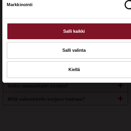
perustus. Valesokkeli oli tyypillinen varsinkin ajan
Markkinointi
puurunkoisissa ja tiiliverhoilluissa rakennuksissa.
Valesokkelia alettiin käyttää rakentamisessa jo
1960-luvulla. Nykyrakennuksissa valesokkeleita ei
käytetä.
Salli kaikki
Miten tunnistat valesokkelin?
Salli valinta
Mitä haittoja valesokkelista voi olla?
Kiellä
Onko talon valesokkeli aina riski?
Voiko valesokkelin korjata?
Mitä valesokkelin korjaus maksaa?