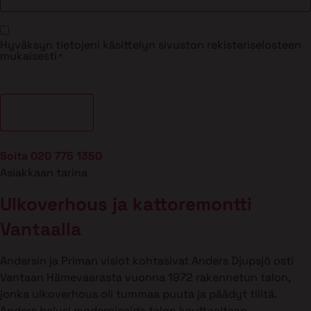
Suostumus
Hyväksyn tietojeni käsittelyn sivuston rekisteriselosteen
*
mukaisesti
*
Soita 020 775 1350
Asiakkaan tarina
Ulkoverhous ja kattoremontti
Vantaalla
Andersin ja Priman visiot kohtasivat Anders Djupsjö osti
Vantaan Hämevaarasta vuonna 1972 rakennetun talon,
jonka ulkoverhous oli tummaa puuta ja päädyt tiiltä.
Anders halusi modernisoida talon kauttaaltaan.