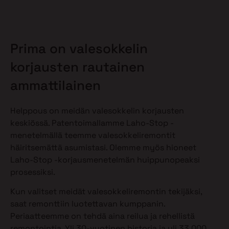
Prima on valesokkelin
korjausten rautainen
ammattilainen
Helppous on meidän valesokkelin korjausten
keskiössä. Patentoimallamme Laho-Stop -
menetelmällä teemme valesokkeliremontit
häiritsemättä asumistasi. Olemme myös hioneet
Laho-Stop -korjausmenetelmän huippunopeaksi
prosessiksi.
Kun valitset meidät valesokkeliremontin tekijäksi,
saat remonttiin luotettavan kumppanin.
Periaatteemme on tehdä aina reilua ja rehellistä
remontointia. Yli 30-vuotinen historia ja yli 33 000