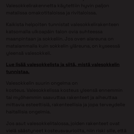
Valesokkelirakennetta käytettiin hyvin paljon
matalissa omakotitaloissa ja rivitaloissa.
Kaikista helpoiten tunnistat valesokkelirakenteen
katsomalla ulkoapäin talon ovia suhteessa
maanpintaan ja sokkeliin. Jos oven alareuna on
matalammalla kuin sokkelin yläreuna, on kyseessä
yleensä valesokkeli.
Lue lisää valesokkelista ja siitä, mistä valesokkelin
tunnistaa.
Valesokkelin suurin ongelma on
kosteus. Valesokkelissa kosteus yleensä ennemmin
tai myöhemmin saavuttaa rakenteet ja aiheuttaa
mittavia esteettisiä, rakenteellisia ja jopa terveydelle
haitallisia ongelmia.
Jos asut valesokkelitalossa, joiden rakenteet ovat
vielä säästyneet kosteusvaurioilta, niin riski sille, että