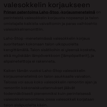
valesokkelin korjaukseen
Priman patentoima Laho-Stop -korjausmenetelmä
on
perinteistä valesokkelin korjausta nopeampi ja talon
omistajalle kaikista vaivattomin ja paras vaihtoehto
valesokkeliremonttiin.
Laho-Stop -menetelmässä valesokkelin korjaus
suoritetaan kokonaan talon ulkopuolelta
kengittämällä. Talon sisätiloihin ei yleensä kosketa,
eikä myöskään lämpöverkkoon (lämpöpatterit), ja
alipainetelttoja ei rakenneta.
Kaiken tämän vuoksi Laho-Stop valesokkelin
korjausmenetelmä on talon asukkaalle vaivaton.
Talossa voi asua koko valesokkelin remontin ajan ja
remontin kokonaiskustannukset jäävät
todennäköisesti pienemmiksi kuin perinteisessä
valesokkeliremontissa, jossa valesokkeli korjataan
talon sisäpuolelta käsin.