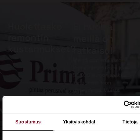
Huolettaako
Ei huolta,
remontin
meillä on
kustannukset?
ratkaisu!
Meiltä saat edullisen
Prima-rahoituksen jopa
50 000 euroon saakka
tarjouksen teon
yhteydessä. Muista
lisäksi hyödyntää
kotitalousvähennys.
Lue lisää
Suostumus
Yksityiskohdat
Tietoja
Prima-
rahoituksesta