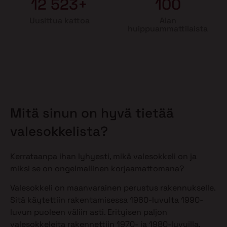
12 523+
100
Uusittua kattoa
Alan
huippuammattilaista
Mitä sinun on hyvä tietää
valesokkelista?
Kerrataanpa ihan lyhyesti, mikä valesokkeli on ja
miksi se on ongelmallinen korjaamattomana?
Valesokkeli on maanvarainen perustus rakennukselle.
Sitä käytettiin rakentamisessa 1960-luvulta 1990-
luvun puoleen väliin asti. Erityisen paljon
valesokkeleita rakennettiin 1970- ja 1980-luvuilla.