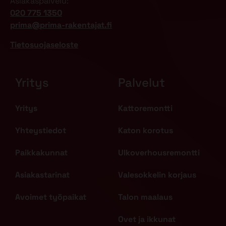
Asiakaspalvelu:
020 775 1350
prima@prima-rakentajat.fi
Tietosuojaseloste
Yritys
Palvelut
Yritys
Kattoremontti
Yhteystiedot
Katon korotus
Paikkakunnat
Ulkoverhousremontti
Asiakastarinat
Valesokkelin korjaus
Avoimet työpaikat
Talon maalaus
Ovet ja ikkunat