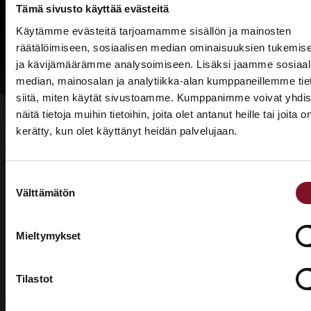
Tämä sivusto käyttää evästeitä
Lue lisää
Käytämme evästeitä tarjoamamme sisällön ja mainosten
kotitalousvähennyksi
räätälöimiseen, sosiaalisen median ominaisuuksien tukemis
ja kävijämäärämme analysoimiseen. Lisäksi jaamme sosiaal
median, mainosalan ja analytiikka-alan kumppaneillemme tie
siitä, miten käytät sivustoamme. Kumppanimme voivat yhdis
näitä tietoja muihin tietoihin, joita olet antanut heille tai joita o
kerätty, kun olet käyttänyt heidän palvelujaan.
ASUNTOMESSUT 2026 · LEMPÄÄLÄ
Prima on mukana
Suostumuksen
Usein kysytyt kysymykset –
Asuntomessuilla!
Välttämätön
valinta
valesokkelin korjaus
Tutustu palveluihimme esittelypisteellämme
Lempäälän Asuntomessuilla 10.7.–9.8.2026.
Mieltymykset
Mikä on valesokkeli?
Ota yhteyttä
Tilastot
Valesokkeli on varsinkin 1970- ja 1980-luvuilla
yleisesti rakennuksissa käytetty maanvarainen