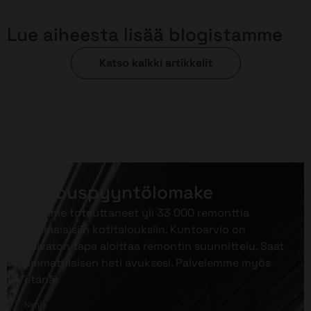
Lue aiheesta lisää blogistamme
Katso kaikki artikkelit
Tarjouspyyntölomake
Olemme toteuttaneet yli 33 000 remonttia
suomalaisiin kotitalouksiin. Kuntoarvio on
vaivaton tapa aloittaa remontin suunnittelu. Saat
ammattilaisen heti avuksesi. Palvelemme myös
etänä!
*
Nimi