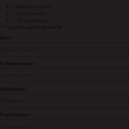
✓
Maksuton arvio
✓
Ei sitoumusta
✓
30 v kokemus
"
" näyttää pakolliset kentät
*
Nimi
*
Puhelinnumero
*
Sähköposti
*
Postinumero
*