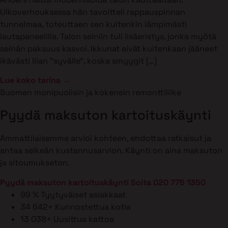
Ulkoverhouksessa hän tavoitteli rappauspinnan
tunnelmaa, toteuttaen sen kuitenkin lämpimästi
lautapaneelilla. Talon seiniin tuli lisäeristys, jonka myötä
seinän paksuus kasvoi. Ikkunat eivät kuitenkaan jääneet
ikävästi liian ”syvälle”, koska smyygit […]
Lue koko tarina →
Suomen monipuolisin ja kokenein remonttiliike
Pyydä maksuton kartoituskäynti
Ammattilaisemme arvioi kohteen, ehdottaa ratkaisut ja
antaa selkeän kustannusarvion. Käynti on aina maksuton
ja sitoumukseton.
Pyydä maksuton kartoituskäynti
Soita 020 775 1350
99 %
Tyytyväiset asiakkaat
34 642+
Kunnostettua kotia
13 038+
Uusittua kattoa