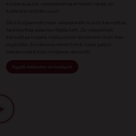
kosteusvaurio valesokkelirakenteisiin iskee, on
kuitenkin erittäin suuri.
Siksi korjaamattoman valesokkelin kunto kannattaa
tarkistuttaa asiantuntijalla heti. Ja valesokkeli
kannattaa korjata mieluummin ennemmin kuin liian
myöhään. Ennakoiva remontointi tulee paljon
halvemmaksi kuin korjaava remontti.
Pyydä maksuton arviokäynti