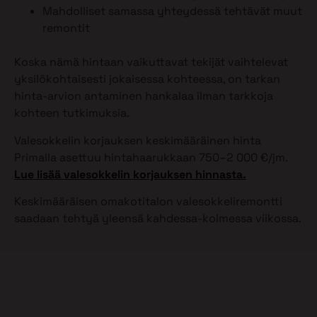
Mahdolliset samassa yhteydessä tehtävät muut
remontit
Koska nämä hintaan vaikuttavat tekijät vaihtelevat
yksilökohtaisesti jokaisessa kohteessa, on tarkan
hinta-arvion antaminen hankalaa ilman tarkkoja
kohteen tutkimuksia.
Valesokkelin korjauksen keskimääräinen hinta
Primalla asettuu hintahaarukkaan 750–2 000 €/jm.
Lue lisää valesokkelin korjauksen hinnasta.
Keskimääräisen omakotitalon valesokkeliremontti
saadaan tehtyä yleensä kahdessa-kolmessa viikossa.