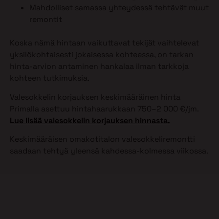
Mahdolliset samassa yhteydessä tehtävät muut
remontit
Koska nämä hintaan vaikuttavat tekijät vaihtelevat
yksilökohtaisesti jokaisessa kohteessa, on tarkan
hinta-arvion antaminen hankalaa ilman tarkkoja
kohteen tutkimuksia.
Valesokkelin korjauksen keskimääräinen hinta
Primalla asettuu hintahaarukkaan 750–2 000 €/jm.
Lue lisää valesokkelin korjauksen hinnasta.
Keskimääräisen omakotitalon valesokkeliremontti
saadaan tehtyä yleensä kahdessa-kolmessa viikossa.