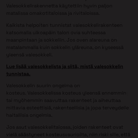
Valesokkelirakennetta käytettiin hyvin paljon
matalissa omakotitaloissa ja rivitaloissa.
Kaikista helpoiten tunnistat valesokkelirakenteen
katsomalla ulkoapäin talon ovia suhteessa
maanpintaan ja sokkeliin. Jos oven alareuna on
matalammalla kuin sokkelin yläreuna, on kyseessä
yleensä valesokkeli.
Lue lisää valesokkelista ja siitä, mistä valesokkelin
tunnistaa.
Valesokkelin suurin ongelma on
kosteus. Valesokkelissa kosteus yleensä ennemmin
tai myöhemmin saavuttaa rakenteet ja aiheuttaa
mittavia esteettisiä, rakenteellisia ja jopa terveydelle
haitallisia ongelmia.
Jos asut valesokkelitalossa, joiden rakenteet ovat
vielä säästyneet kosteusvaurioilta, niin riski sille, että