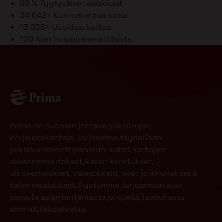
99 %
Tyytyväiset asiakkaat
34 642+
Kunnostettua kotia
13 038+
Uusittua kattoa
100
Alan huippuammattilaista
Prima on Suomen johtava julkisivujen
korjausrakentaja. Tarjoamme täydellisen
julkisivuremonttipalvelun: katot, kattojen
rakennemuutokset, katon korotukset,
ulkoverhoukset, valesokkelit, ovet ja ikkunat sekä
talon maalaukset. Pystymme tarjoamaan alan
parasta asiantuntemusta ja ripeää, laadukasta
ammattilaispalvelua.