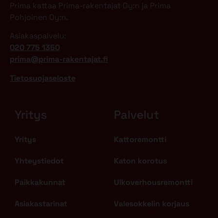
Prima kattaa Prima-rakentajat Oy:n ja Prima
Pohjoinen Oy:n.
Asiakaspalvelu:
020 775 1350
prima@prima-rakentajat.fi
Tietosuojaseloste
Yritys
Palvelut
Yritys
Kattoremontti
Yhteystiedot
Katon korotus
Paikkakunnat
Ulkoverhousremontti
Asiakastarinat
Valesokkelin korjaus