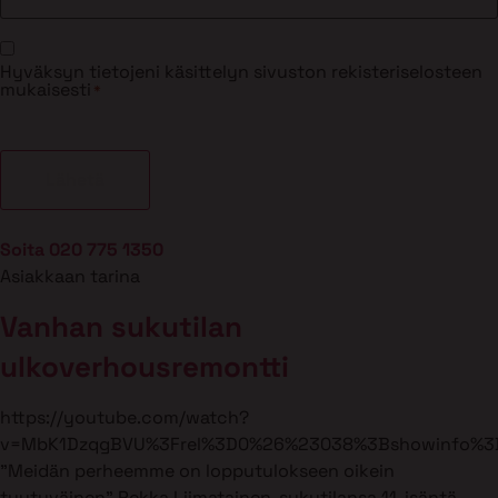
Suostumus
Hyväksyn tietojeni käsittelyn sivuston rekisteriselosteen
*
mukaisesti
*
Soita 020 775 1350
Asiakkaan tarina
Vanhan sukutilan
ulkoverhousremontti
https://youtube.com/watch?
v=MbK1DzqgBVU%3Frel%3D0%26%23038%3Bshowinfo%3
”Meidän perheemme on lopputulokseen oikein
tyytyväinen” Pekka Liimatainen, sukutilansa 11. isäntä,