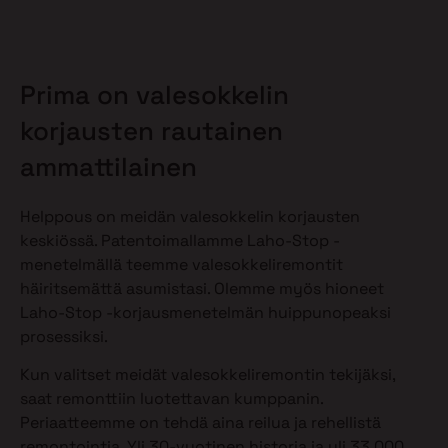
Prima on valesokkelin
korjausten rautainen
ammattilainen
Helppous on meidän valesokkelin korjausten
keskiössä. Patentoimallamme Laho-Stop -
menetelmällä teemme valesokkeliremontit
häiritsemättä asumistasi. Olemme myös hioneet
Laho-Stop -korjausmenetelmän huippunopeaksi
prosessiksi.
Kun valitset meidät valesokkeliremontin tekijäksi,
saat remonttiin luotettavan kumppanin.
Periaatteemme on tehdä aina reilua ja rehellistä
remontointia. Yli 30-vuotinen historia ja yli 33 000