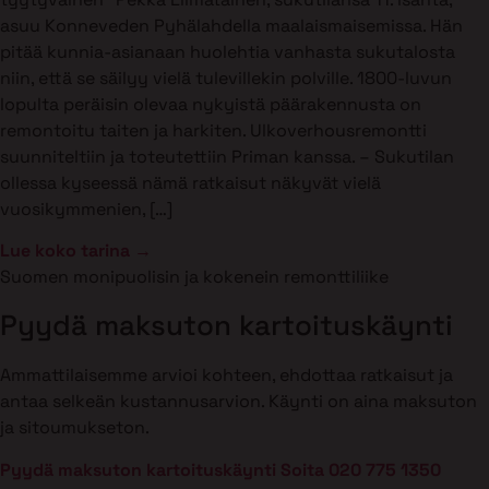
asuu Konneveden Pyhälahdella maalaismaisemissa. Hän
pitää kunnia-asianaan huolehtia vanhasta sukutalosta
niin, että se säilyy vielä tulevillekin polville. 1800-luvun
lopulta peräisin olevaa nykyistä päärakennusta on
remontoitu taiten ja harkiten. Ulkoverhousremontti
suunniteltiin ja toteutettiin Priman kanssa. – Sukutilan
ollessa kyseessä nämä ratkaisut näkyvät vielä
vuosikymmenien, […]
Lue koko tarina →
Suomen monipuolisin ja kokenein remonttiliike
Pyydä maksuton kartoituskäynti
Ammattilaisemme arvioi kohteen, ehdottaa ratkaisut ja
antaa selkeän kustannusarvion. Käynti on aina maksuton
ja sitoumukseton.
Pyydä maksuton kartoituskäynti
Soita 020 775 1350