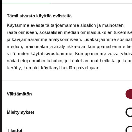
Lue lisää
kotitalousvähennyksi
Tämä sivusto käyttää evästeitä
Käytämme evästeitä tarjoamamme sisällön ja mainosten
räätälöimiseen, sosiaalisen median ominaisuuksien tukemis
ja kävijämäärämme analysoimiseen. Lisäksi jaamme sosiaal
median, mainosalan ja analytiikka-alan kumppaneillemme tie
siitä, miten käytät sivustoamme. Kumppanimme voivat yhdis
näitä tietoja muihin tietoihin, joita olet antanut heille tai joita o
kerätty, kun olet käyttänyt heidän palvelujaan.
ASUNTOMESSUT 2026 · LEMPÄÄLÄ
Usein kysytyt kysymykset –
Prima on mukana
valesokkelin korjaus
Suostumuksen
Asuntomessuilla!
Välttämätön
valinta
Tutustu palveluihimme esittelypisteellämme
Mikä on valesokkeli?
Lempäälän Asuntomessuilla 10.7.–9.8.2026.
Mieltymykset
Valesokkeli on varsinkin 1970- ja 1980-luvuilla
Ota yhteyttä
yleisesti rakennuksissa käytetty maanvarainen
Tilastot