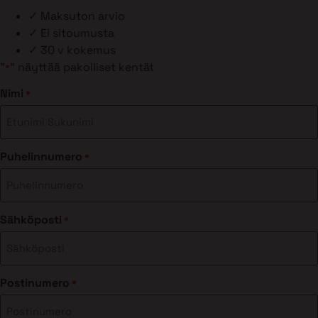
✓
Maksuton arvio
✓
Ei sitoumusta
✓
30 v kokemus
"
" näyttää pakolliset kentät
*
Nimi
*
Puhelinnumero
*
Sähköposti
*
Postinumero
*