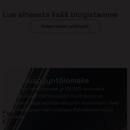
Lue aiheesta lisää blogistamme
Katso kaikki artikkelit
Tarjouspyyntölomake
Olemme toteuttaneet yli 33 000 remonttia
suomalaisiin kotitalouksiin. Kuntoarvio on
vaivaton tapa aloittaa remontin suunnittelu. Saat
ammattilaisen heti avuksesi. Palvelemme myös
etänä!
*
Nimi