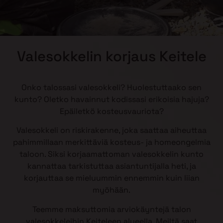
Valesokkelin korjaus Keitele
Onko talossasi valesokkeli? Huolestuttaako sen
kunto? Oletko havainnut kodissasi erikoisia hajuja?
Epäiletkö kosteusvauriota?
Valesokkeli on riskirakenne, joka saattaa aiheuttaa
pahimmillaan merkittäviä kosteus- ja homeongelmia
taloon. Siksi korjaamattoman valesokkelin kunto
kannattaa tarkistuttaa asiantuntijalla heti, ja
korjauttaa se mieluummin ennemmin kuin liian
myöhään.
Teemme maksuttomia arviokäyntejä talon
valesokkeleihin Keiteleen alueella. Meiltä saat