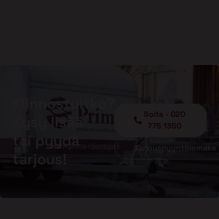
Kiinnostuitko?
Soita - 020
Kysy lisää
775 1350
tai pyydä
Tarjouspyyntölomake
tarjous!