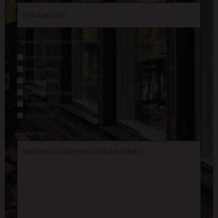
*
Haluaisin lisätietoa seuraavasta
Kattoremontti
Ulkoverhous
Ulkomaalaus
Valesokkelikorjaus
Taloyhtiöt
Jokin muu
Lisätietoja