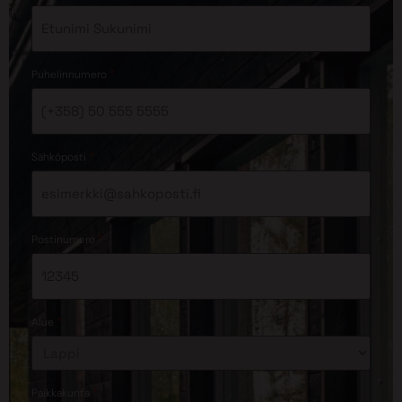
*
Puhelinnumero
*
Sähköposti
*
Postinumero
*
Alue
*
Paikkakunta