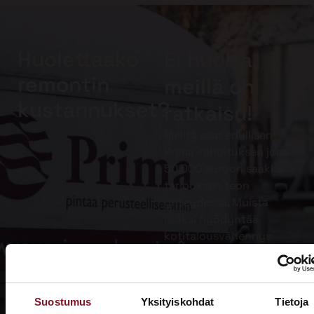
Huolettaako
Ei huolta,
remontin
meillä on
kustannukset?
ratkaisu!
Meiltä saat edullisen
Prima-rahoituksen jopa
50 000 euroon saakka
tarjouksen teon
yhteydessä. Muista
lisäksi hyödyntää
kotitalousvähennys.
Lue lisää
Prima-
Suostumus
Yksityiskohdat
Tietoja
rahoituksesta