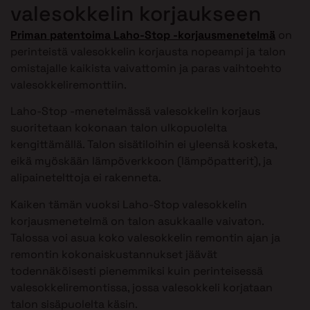
valesokkelin korjaukseen
Priman patentoima Laho-Stop -korjausmenetelmä
on
perinteistä valesokkelin korjausta nopeampi ja talon
omistajalle kaikista vaivattomin ja paras vaihtoehto
valesokkeliremonttiin.
Laho-Stop -menetelmässä valesokkelin korjaus
suoritetaan kokonaan talon ulkopuolelta
kengittämällä. Talon sisätiloihin ei yleensä kosketa,
eikä myöskään lämpöverkkoon (lämpöpatterit), ja
alipainetelttoja ei rakenneta.
Kaiken tämän vuoksi Laho-Stop valesokkelin
korjausmenetelmä on talon asukkaalle vaivaton.
Talossa voi asua koko valesokkelin remontin ajan ja
remontin kokonaiskustannukset jäävät
todennäköisesti pienemmiksi kuin perinteisessä
valesokkeliremontissa, jossa valesokkeli korjataan
talon sisäpuolelta käsin.