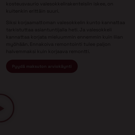
kosteusvaurio valesokkelirakenteisiin iskee, on
kuitenkin erittäin suuri.
Siksi korjaamattoman valesokkelin kunto kannattaa
tarkistuttaa asiantuntijalla heti. Ja valesokkeli
kannattaa korjata mieluummin ennemmin kuin liian
myöhään. Ennakoiva remontointi tulee paljon
halvemmaksi kuin korjaava remontti.
Pyydä maksuton arviokäynti