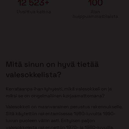
12 523+
100
Uusittua kattoa
Alan
huippuammattilaista
Mitä sinun on hyvä tietää
valesokkelista?
Kerrataanpa ihan lyhyesti, mikä valesokkeli on ja
miksi se on ongelmallinen korjaamattomana?
Valesokkeli on maanvarainen perustus rakennukselle.
Sitä käytettiin rakentamisessa 1960-luvulta 1990-
luvun puoleen väliin asti. Erityisen paljon
valesokkeleita rakennettiin 1970- ja 1980-luvuilla.