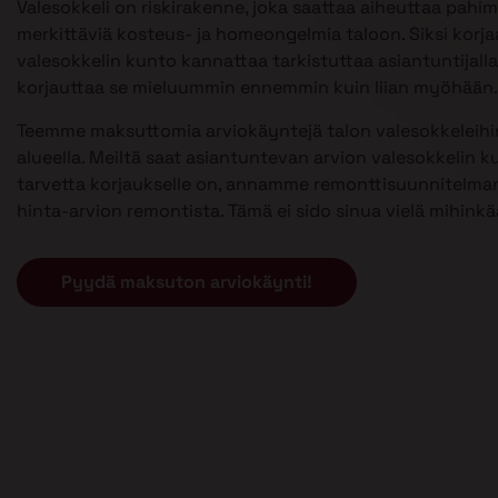
Valesokkeli on riskirakenne, joka saattaa aiheuttaa pahi
merkittäviä kosteus- ja homeongelmia taloon. Siksi kor
valesokkelin kunto kannattaa tarkistuttaa asiantuntijalla 
korjauttaa se mieluummin ennemmin kuin liian myöhään.
Teemme maksuttomia arviokäyntejä talon valesokkeleih
alueella. Meiltä saat asiantuntevan arvion valesokkelin k
tarvetta korjaukselle on, annamme remonttisuunnitelman
hinta-arvion remontista. Tämä ei sido sinua vielä mihinkä
Pyydä maksuton arviokäynti!