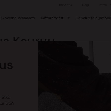
Rahoitus
Blogi
Prima
Ulkoverhousremontti
Kattoremontti
Palvelut taloyhtiölle
us Keuruu
aus
Oletko
auriota?