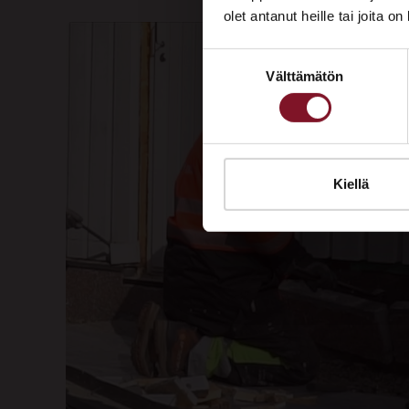
olet antanut heille tai joita o
Suostumuksen
Välttämätön
valinta
Kiellä