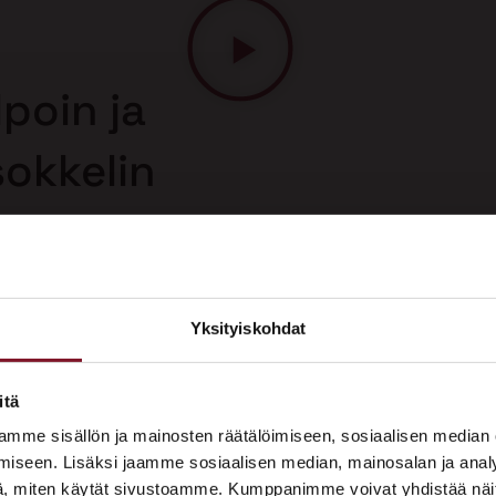
poin ja
sokkelin
a
 korjaus on
n korjausmenetelmä.
uolelta, joten saat
Yksityiskohdat
sokkelin korjauksesta.
×
ASUNTOMESSUT 2026 · LEMPÄÄLÄ
itä
Prima on mukana
mme sisällön ja mainosten räätälöimiseen, sosiaalisen median
Asuntomessuilla!
iseen. Lisäksi jaamme sosiaalisen median, mainosalan ja analy
, miten käytät sivustoamme. Kumppanimme voivat yhdistää näitä t