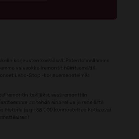
kelin korjausten keskiössä. Patentoimallamme
emme valesokkeliremontit häiritsemättä
ioneet Laho-Stop -korjausmenetelmän
.
eliremontin tekijäksi, saat remonttiin
aatteemme on tehdä aina reilua ja rehellistä
n historia ja yli 33 000 kunnostettua kotia ovat
mattilaisen!