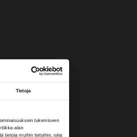
Tietoja
 ominaisuuksien tukemiseen
tiikka-alan
ietoja muihin tietoihin, joita