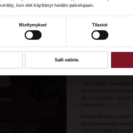
Tutustu palveluihimme esittelypisteellämme
n kerätty, kun olet käyttänyt heidän palvelujaan.
Lempäälän Asuntomessuilla 10.7.–9.8.2026.
Laho-Stop
Mieltymykset
Tilastot
Ota yhteyttä
menetelmä
korjaukse
Priman patentoima La
Salli valinta
valesokkelin korjausta 
vaivattomin ja paras v
Laho-Stop -menetelmäs
talon ulkopuolelta keng
eikä myöskään lämpöver
rakenneta.
Kaiken tämän vuoksi L
talon asukkaalle vaiva
remontin ajan ja remo