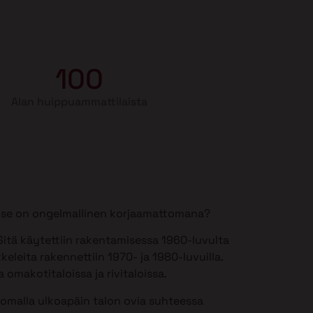
100
Alan huippuammattilaista
si se on ongelmallinen korjaamattomana?
itä käytettiin rakentamisessa 1960-luvulta
keleita rakennettiin 1970- ja 1980-luvuilla.
 omakotitaloissa ja rivitaloissa.
somalla ulkoapäin talon ovia suhteessa