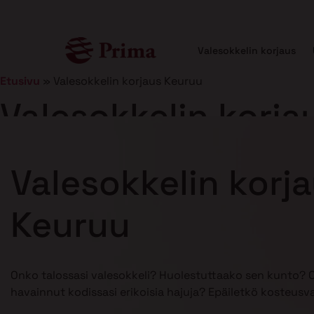
Valesokkelin korjaus
Etusivu
»
Valesokkelin korjaus Keuruu
Valesokkelin korja
Julkaistu
21.1.2025
7 min lukuaika
Valesokkelin korj
Keuruu
Onko talossasi valesokkeli? Huolestuttaako sen kunto? 
havainnut kodissasi erikoisia hajuja? Epäiletkö kosteusv