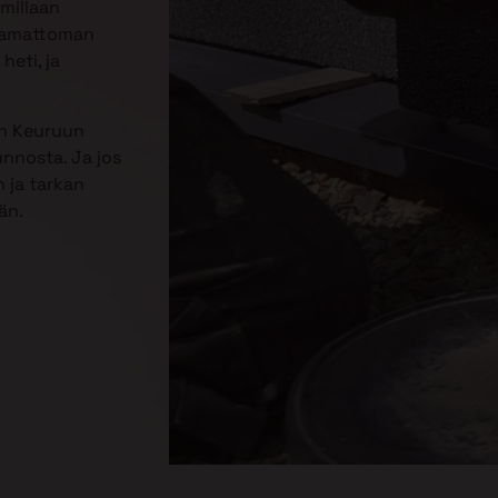
mmillaan
jaamattoman
heti, ja
in Keuruun
unnosta. Ja jos
 ja tarkan
än.