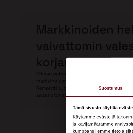
Markkinoiden hel
vaivattomin vale
korjaus Keuruull
Priman patentoima Laho-Stop valesokkelin
markkinoiden helpoin ja paras valesokkeli
Remontti suoritetaan kokonaan talon ulkop
Suostumus
asua kotonasi. Katso video Laho-Stop vale
Tämä sivusto käyttää eväste
Käytämme evästeitä tarjoama
ja kävijämäärämme analysoim
kumppaneillemme tietoja siitä