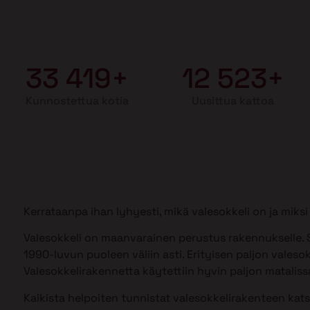
33 419+
12 523+
Kunnostettua kotia
Uusittua kattoa
Kerrataanpa ihan lyhyesti, mikä valesokkeli on ja mik
Valesokkeli on maanvarainen perustus rakennukselle. S
1990-luvun puoleen väliin asti. Erityisen paljon valesok
Valesokkelirakennetta käytettiin hyvin paljon matalissa
Kaikista helpoiten tunnistat valesokkelirakenteen kat