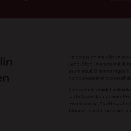
Helppous on meidän valesok
lin
Laho-Stop -menetelmällä te
asumistasi. Olemme myös h
en
huippunopeaksi prosessiksi
Kun valitset meidät valesokk
luotettavan kumppanin. Peri
remontointia. Yli 30-vuotine
tehneet meistä rautaisen am