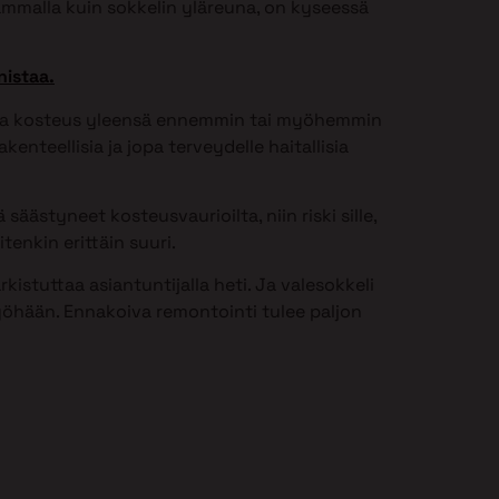
ammalla kuin sokkelin yläreuna, on kyseessä
nistaa.
issa kosteus yleensä ennemmin tai myöhemmin
kenteellisia ja jopa terveydelle haitallisia
säästyneet kosteusvaurioilta, niin riski sille,
tenkin erittäin suuri.
istuttaa asiantuntijalla heti. Ja valesokkeli
öhään. Ennakoiva remontointi tulee paljon