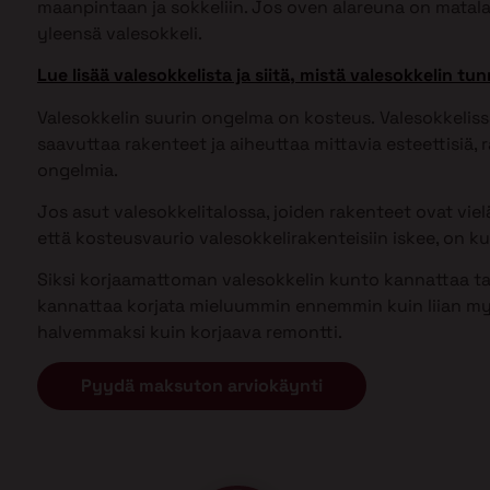
maanpintaan ja sokkeliin. Jos oven alareuna on matal
yleensä valesokkeli.
Lue lisää valesokkelista ja siitä, mistä valesokkelin tun
Valesokkelin suurin ongelma on kosteus. Valesokkel
saavuttaa rakenteet ja aiheuttaa mittavia esteettisiä, ra
ongelmia.
Jos asut valesokkelitalossa, joiden rakenteet ovat vielä 
että kosteusvaurio valesokkelirakenteisiin iskee, on kui
Siksi korjaamattoman valesokkelin kunto kannattaa tark
kannattaa korjata mieluummin ennemmin kuin liian my
halvemmaksi kuin korjaava remontti.
Pyydä maksuton arviokäynti