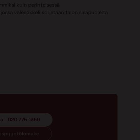
mmiksi kuin perinteisessä
jossa valesokkeli korjataan talon sisäpuolelta
ta - 020 775 1350
ouspyyntölomake