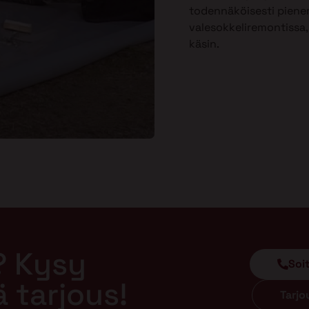
todennäköisesti piene
valesokkeliremontissa, 
käsin.
? Kysy
Soi
ä tarjous!
Tarj