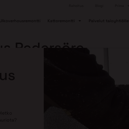
Rahoitus
Blogi
Prima
Ulkoverhousremontti
Kattoremontti
Palvelut taloyhtiölle
us Pedersöre
aus
Oletko
auriota?