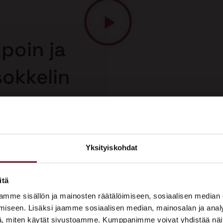
poin ja
sokkelin
essä
 korjaus on
n korjausmenetelmä.
uolelta, joten saat
Yksityiskohdat
sokkelin korjauksesta.
×
ASUNTOMESSUT 2026 · LEMPÄÄLÄ
itä
Prima on mukana
mme sisällön ja mainosten räätälöimiseen, sosiaalisen median
Asuntomessuilla!
iseen. Lisäksi jaamme sosiaalisen median, mainosalan ja analy
, miten käytät sivustoamme. Kumppanimme voivat yhdistää näitä t