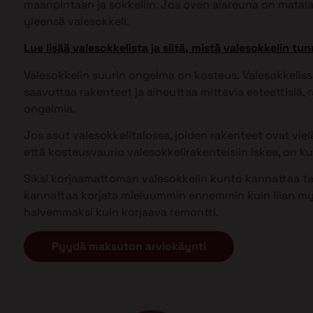
maanpintaan ja sokkeliin. Jos oven alareuna on matal
yleensä valesokkeli.
Lue lisää valesokkelista ja siitä, mistä valesokkelin tun
Valesokkelin suurin ongelma on kosteus. Valesokkel
saavuttaa rakenteet ja aiheuttaa mittavia esteettisiä, ra
ongelmia.
Jos asut valesokkelitalossa, joiden rakenteet ovat vielä 
että kosteusvaurio valesokkelirakenteisiin iskee, on kui
Siksi korjaamattoman valesokkelin kunto kannattaa tark
kannattaa korjata mieluummin ennemmin kuin liian my
halvemmaksi kuin korjaava remontti.
Pyydä maksuton arviokäynti