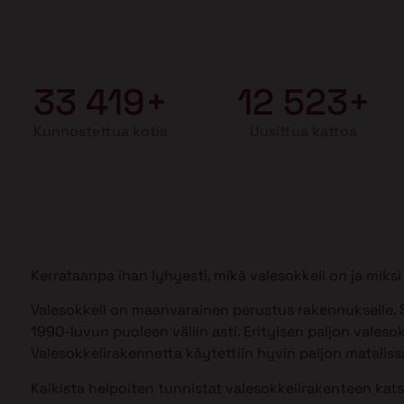
33 419+
12 523+
Kunnostettua kotia
Uusittua kattoa
Kerrataanpa ihan lyhyesti, mikä valesokkeli on ja mik
Valesokkeli on maanvarainen perustus rakennukselle. S
1990-luvun puoleen väliin asti. Erityisen paljon valesok
Valesokkelirakennetta käytettiin hyvin paljon matalissa
Kaikista helpoiten tunnistat valesokkelirakenteen kat