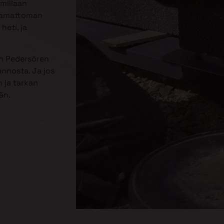
mmillaan
jaamattoman
heti, ja
n Pedersören
unnosta. Ja jos
 ja tarkan
än.