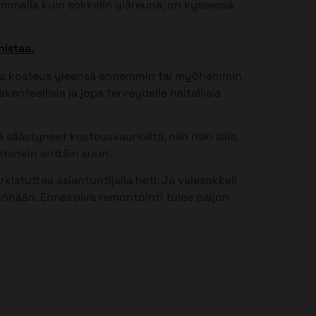
ammalla kuin sokkelin yläreuna, on kyseessä
nistaa.
issa kosteus yleensä ennemmin tai myöhemmin
kenteellisia ja jopa terveydelle haitallisia
säästyneet kosteusvaurioilta, niin riski sille,
tenkin erittäin suuri.
istuttaa asiantuntijalla heti. Ja valesokkeli
öhään. Ennakoiva remontointi tulee paljon