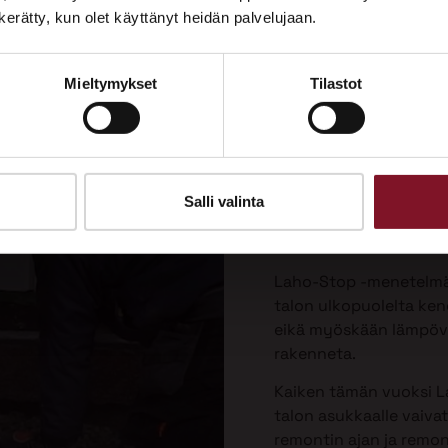
Tutustu palveluihimme esittelypisteellämme
n kerätty, kun olet käyttänyt heidän palvelujaan.
Lempäälän Asuntomessuilla 10.7.–9.8.2026.
Laho-Stop
Mieltymykset
Tilastot
Ota yhteyttä
menetelmä
korjaukse
Priman patentoima La
Salli valinta
valesokkelin korjausta 
vaivattomin ja paras v
Laho-Stop -menetelmäs
talon ulkopuolelta keng
eikä myöskään lämpöver
rakenneta.
Kaiken tämän vuoksi L
talon asukkaalle vaiva
remontin ajan ja remo