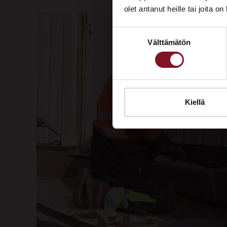
olet antanut heille tai joita o
Suostumuksen
Välttämätön
valinta
Kiellä