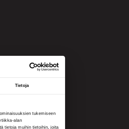
Tietoja
 ominaisuuksien tukemiseen
tiikka-alan
ietoja muihin tietoihin, joita