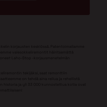
kelin korjausten keskiössä. Patentoimallamme
emme valesokkeliremontit häiritsemättä
ioneet Laho-Stop -korjausmenetelmän
.
eliremontin tekijäksi, saat remonttiin
aatteemme on tehdä aina reilua ja rehellistä
n historia ja yli 33 000 kunnostettua kotia ovat
mattilaisen!