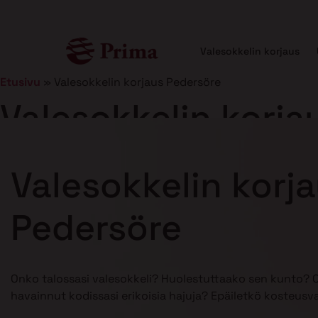
Valesokkelin korjaus
Etusivu
»
Valesokkelin korjaus Pedersöre
Valesokkelin korja
Julkaistu
21.1.2025
7 min lukuaika
Valesokkelin korj
Pedersöre
Onko talossasi valesokkeli? Huolestuttaako sen kunto? 
havainnut kodissasi erikoisia hajuja? Epäiletkö kosteusv