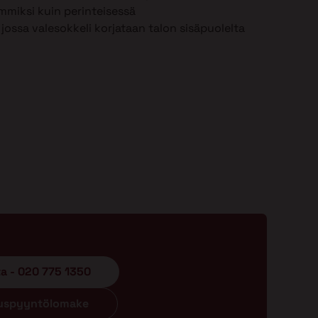
mmiksi kuin perinteisessä
jossa valesokkeli korjataan talon sisäpuolelta
ta - 020 775 1350
ouspyyntölomake