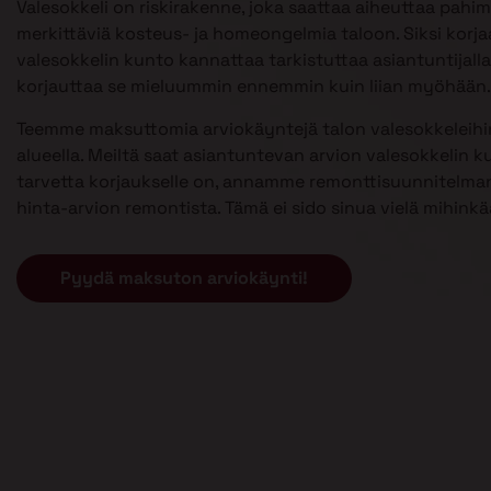
Valesokkeli on riskirakenne, joka saattaa aiheuttaa pahi
merkittäviä kosteus- ja homeongelmia taloon. Siksi kor
valesokkelin kunto kannattaa tarkistuttaa asiantuntijalla 
korjauttaa se mieluummin ennemmin kuin liian myöhään.
Teemme maksuttomia arviokäyntejä talon valesokkeleihi
alueella. Meiltä saat asiantuntevan arvion valesokkelin k
tarvetta korjaukselle on, annamme remonttisuunnitelman
hinta-arvion remontista. Tämä ei sido sinua vielä mihinkä
Pyydä maksuton arviokäynti!