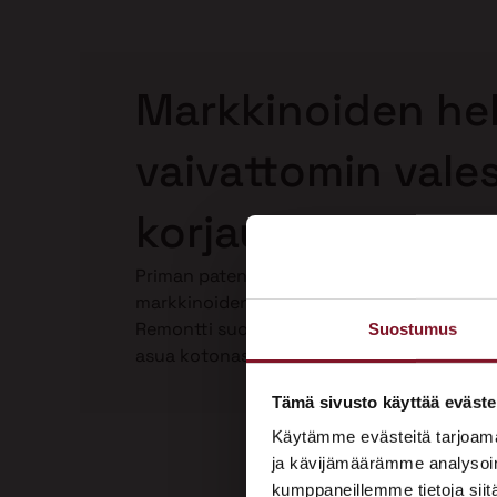
Markkinoiden hel
vaivattomin vale
korjaus Pedersör
Priman patentoima Laho-Stop valesokkelin
markkinoiden helpoin ja paras valesokkeli
Remontti suoritetaan kokonaan talon ulkop
Suostumus
asua kotonasi. Katso video Laho-Stop vale
Tämä sivusto käyttää eväste
Käytämme evästeitä tarjoama
ja kävijämäärämme analysoim
kumppaneillemme tietoja siitä