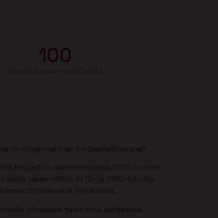
100
Alan huippuammattilaista
si se on ongelmallinen korjaamattomana?
itä käytettiin rakentamisessa 1960-luvulta
keleita rakennettiin 1970- ja 1980-luvuilla.
 omakotitaloissa ja rivitaloissa.
somalla ulkoapäin talon ovia suhteessa