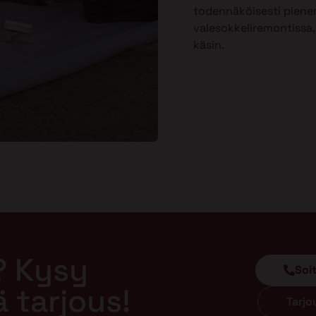
todennäköisesti piene
valesokkeliremontissa, 
käsin.
? Kysy
Soi
ä tarjous!
Tarj