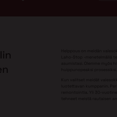
Helppous on meidän valesok
lin
Laho-Stop -menetelmällä te
asumistasi. Olemme myös h
en
huippunopeaksi prosessiksi
Kun valitset meidät valesokk
luotettavan kumppanin. Peri
remontointia. Yli 30-vuotine
tehneet meistä rautaisen am