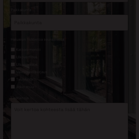
*
Paikkakunta
*
Haluaisin lisätietoa seuraavasta
Kattoremontti
Ulkoverhous
Ulkomaalaus
Valesokkelikorjaus
Taloyhtiöt
Jokin muu
Lisätietoja