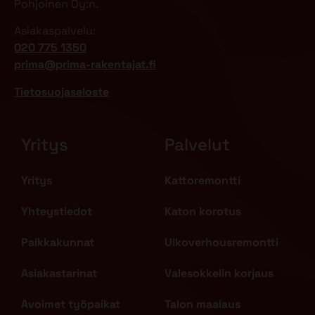
Pohjoinen Oy:n.
Asiakaspalvelu:
020 775 1350
prima@prima-rakentajat.fi
Tietosuojaseloste
Yritys
Palvelut
Yritys
Kattoremontti
Yhteystiedot
Katon korotus
Paikkakunnat
Ulkoverhousremontti
Asiakastarinat
Valesokkelin korjaus
Avoimet työpaikat
Talon maalaus