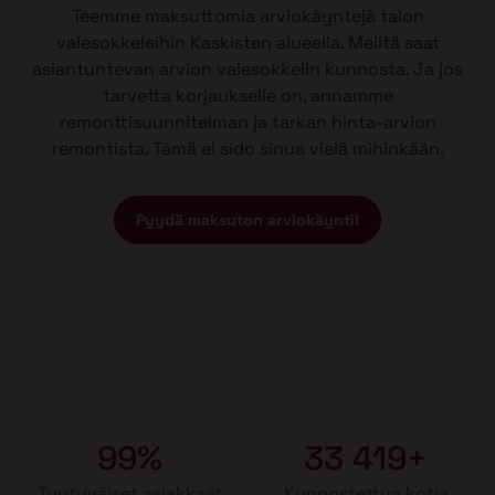
Teemme maksuttomia arviokäyntejä talon
valesokkeleihin Kaskisten alueella. Meiltä saat
asiantuntevan arvion valesokkelin kunnosta. Ja jos
tarvetta korjaukselle on, annamme
remonttisuunnitelman ja tarkan hinta-arvion
remontista. Tämä ei sido sinua vielä mihinkään.
Pyydä maksuton arviokäynti!
99%
33 419+
Tyytyväiset asiakkaat
Kunnostettua kotia