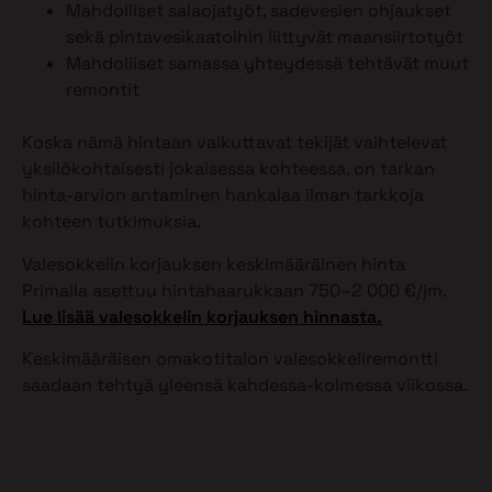
Mahdolliset salaojatyöt, sadevesien ohjaukset
sekä pintavesikaatoihin liittyvät maansiirtotyöt
Mahdolliset samassa yhteydessä tehtävät muut
remontit
Koska nämä hintaan vaikuttavat tekijät vaihtelevat
yksilökohtaisesti jokaisessa kohteessa, on tarkan
hinta-arvion antaminen hankalaa ilman tarkkoja
kohteen tutkimuksia.
Valesokkelin korjauksen keskimääräinen hinta
Primalla asettuu hintahaarukkaan 750–2 000 €/jm.
Lue lisää valesokkelin korjauksen hinnasta.
Keskimääräisen omakotitalon valesokkeliremontti
saadaan tehtyä yleensä kahdessa-kolmessa viikossa.