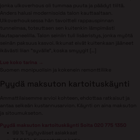
jonka ulkoverhous oli tummaa puuta ja päädyt tiiltä.
Anders halusi modernisoida talon kauttaaltaan.
Ulkoverhouksessa hän tavoitteli rappauspinnan
tunnelmaa, toteuttaen sen kuitenkin lämpimästi
lautapaneelilla. Talon seiniin tuli lisäeristys, jonka myötä
seinän paksuus kasvoi. Ikkunat eivät kuitenkaan jääneet
ikävästi liian ”syvälle”, koska smyygit […]
Lue koko tarina →
Suomen monipuolisin ja kokenein remonttiliike
Pyydä maksuton kartoituskäynti
Ammattilaisemme arvioi kohteen, ehdottaa ratkaisut ja
antaa selkeän kustannusarvion. Käynti on aina maksuton
ja sitoumukseton.
Pyydä maksuton kartoituskäynti
Soita 020 775 1350
99 %
Tyytyväiset asiakkaat