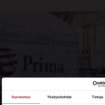
Huolettaako
Ei huolta,
remontin
meillä on
kustannukset?
ratkaisu!
Meiltä saat edullisen
Prima-rahoituksen jopa
50 000 euroon saakka
tarjouksen teon
yhteydessä. Muista
lisäksi hyödyntää
kotitalousvähennys.
Suostumus
Yksityiskohdat
Tietoja
Lue lisää