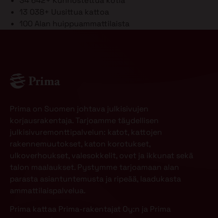
34 642+
Kunnostettua kotia
13 038+
Uusittua kattoa
100
Alan huippuammattilaista
Prima on Suomen johtava julkisivujen
korjausrakentaja. Tarjoamme täydellisen
julkisivuremonttipalvelun: katot, kattojen
rakennemuutokset, katon korotukset,
ulkoverhoukset, valesokkelit, ovet ja ikkunat sekä
talon maalaukset. Pystymme tarjoamaan alan
parasta asiantuntemusta ja ripeää, laadukasta
ammattilaispalvelua.
Prima kattaa Prima-rakentajat Oy:n ja Prima