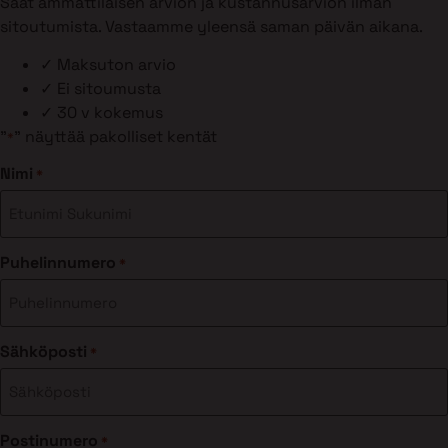
Saat ammattilaisen arvion ja kustannusarvion ilman
sitoutumista. Vastaamme yleensä saman päivän aikana.
✓
Maksuton arvio
✓
Ei sitoumusta
✓
30 v kokemus
"
" näyttää pakolliset kentät
*
Nimi
*
Puhelinnumero
*
Sähköposti
*
Postinumero
*