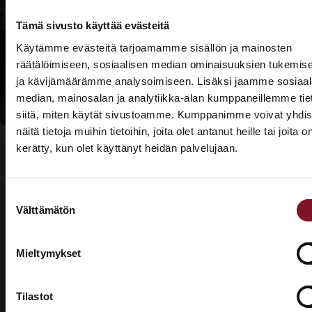
Prima-
rahoituksesta
Tämä sivusto käyttää evästeitä
Käytämme evästeitä tarjoamamme sisällön ja mainosten
Lue lisää
räätälöimiseen, sosiaalisen median ominaisuuksien tukemis
kotitalousvähennyksi
ja kävijämäärämme analysoimiseen. Lisäksi jaamme sosiaal
median, mainosalan ja analytiikka-alan kumppaneillemme tie
siitä, miten käytät sivustoamme. Kumppanimme voivat yhdis
näitä tietoja muihin tietoihin, joita olet antanut heille tai joita o
kerätty, kun olet käyttänyt heidän palvelujaan.
ASUNTOMESSUT 2026 · LEMPÄÄLÄ
Prima on mukana
Suostumuksen
Asuntomessuilla!
Usein kysytyt kysymykset –
Välttämätön
valinta
Tutustu palveluihimme esittelypisteellämme
valesokkelin korjaus
Lempäälän Asuntomessuilla 10.7.–9.8.2026.
Mieltymykset
Mikä on valesokkeli?
Ota yhteyttä
Tilastot
Valesokkeli on varsinkin 1970- ja 1980-luvuilla