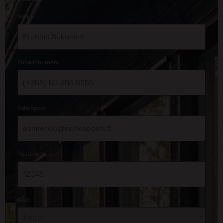
*
Nimi
*
Puhelinnumero
*
Sähköposti
*
Postinumero
*
Alue