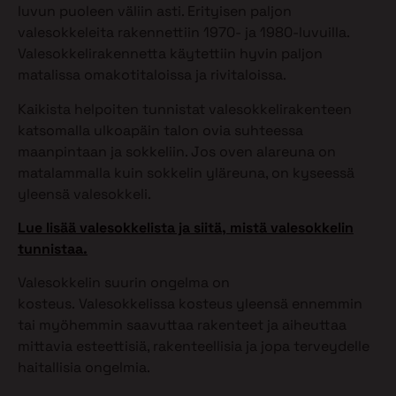
luvun puoleen väliin asti. Erityisen paljon
valesokkeleita rakennettiin 1970- ja 1980-luvuilla.
Valesokkelirakennetta käytettiin hyvin paljon
matalissa omakotitaloissa ja rivitaloissa.
Kaikista helpoiten tunnistat valesokkelirakenteen
katsomalla ulkoapäin talon ovia suhteessa
maanpintaan ja sokkeliin. Jos oven alareuna on
matalammalla kuin sokkelin yläreuna, on kyseessä
yleensä valesokkeli.
Lue lisää valesokkelista ja siitä, mistä valesokkelin
tunnistaa.
Valesokkelin suurin ongelma on
kosteus. Valesokkelissa kosteus yleensä ennemmin
tai myöhemmin saavuttaa rakenteet ja aiheuttaa
mittavia esteettisiä, rakenteellisia ja jopa terveydelle
haitallisia ongelmia.