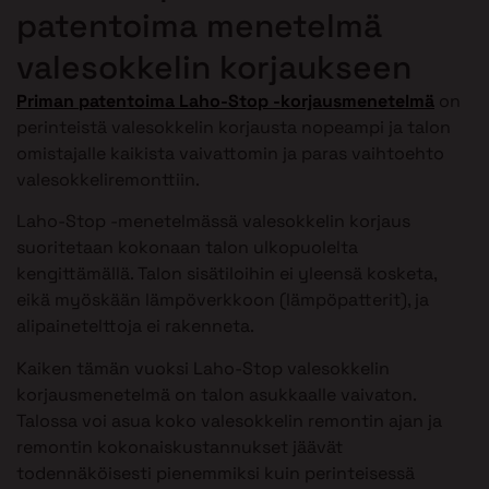
patentoima menetelmä
valesokkelin korjaukseen
Priman patentoima Laho-Stop -korjausmenetelmä
on
perinteistä valesokkelin korjausta nopeampi ja talon
omistajalle kaikista vaivattomin ja paras vaihtoehto
valesokkeliremonttiin.
Laho-Stop -menetelmässä valesokkelin korjaus
suoritetaan kokonaan talon ulkopuolelta
kengittämällä. Talon sisätiloihin ei yleensä kosketa,
eikä myöskään lämpöverkkoon (lämpöpatterit), ja
alipainetelttoja ei rakenneta.
Kaiken tämän vuoksi Laho-Stop valesokkelin
korjausmenetelmä on talon asukkaalle vaivaton.
Talossa voi asua koko valesokkelin remontin ajan ja
remontin kokonaiskustannukset jäävät
todennäköisesti pienemmiksi kuin perinteisessä