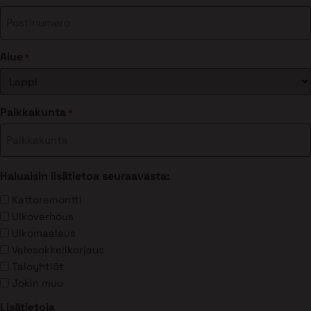
Alue
*
Paikkakunta
*
Haluaisin lisätietoa seuraavasta:
Kattoremontti
Ulkoverhous
Ulkomaalaus
Valesokkelikorjaus
Taloyhtiöt
Jokin muu
Lisätietoja