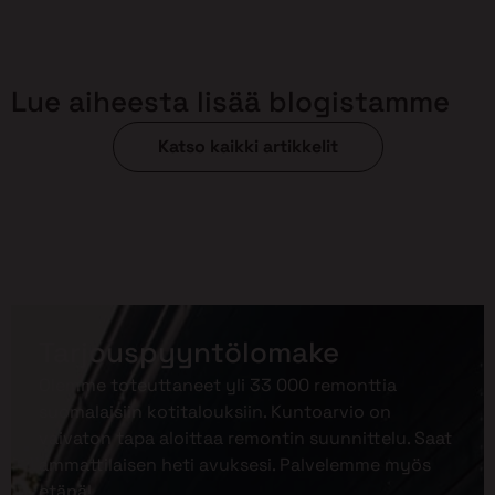
Lue aiheesta lisää blogistamme
Katso kaikki artikkelit
Tarjouspyyntölomake
Olemme toteuttaneet yli 33 000 remonttia
suomalaisiin kotitalouksiin. Kuntoarvio on
vaivaton tapa aloittaa remontin suunnittelu. Saat
ammattilaisen heti avuksesi. Palvelemme myös
etänä!