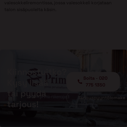
valesokkeliremontissa, jossa valesokkeli korjataan
talon sisäpuolelta käsin.
Kiinnostuitko?
Soita - 020
Kysy lisää
775 1350
tai pyydä
Tarjouspyyntölomake
tarjous!