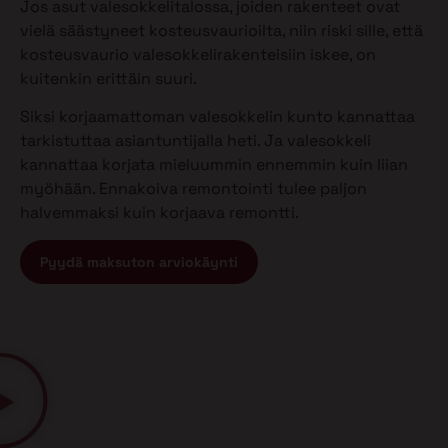
Jos asut valesokkelitalossa, joiden rakenteet ovat
vielä säästyneet kosteusvaurioilta, niin riski sille, että
kosteusvaurio valesokkelirakenteisiin iskee, on
kuitenkin erittäin suuri.
Siksi korjaamattoman valesokkelin kunto kannattaa
tarkistuttaa asiantuntijalla heti. Ja valesokkeli
kannattaa korjata mieluummin ennemmin kuin liian
myöhään. Ennakoiva remontointi tulee paljon
halvemmaksi kuin korjaava remontti.
Pyydä maksuton arviokäynti