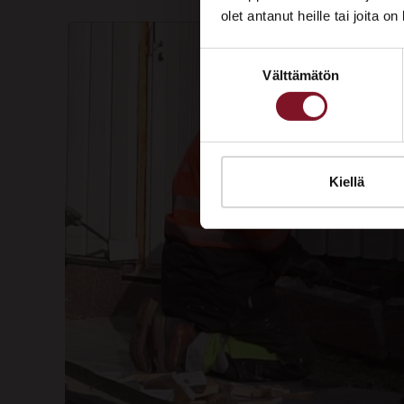
olet antanut heille tai joita o
Suostumuksen
Välttämätön
valinta
Kiellä