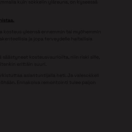
ammalla kuin sokkelin yläreuna, on kyseessä
nistaa.
issa kosteus yleensä ennemmin tai myöhemmin
kenteellisia ja jopa terveydelle haitallisia
säästyneet kosteusvaurioilta, niin riski sille,
tenkin erittäin suuri.
istuttaa asiantuntijalla heti. Ja valesokkeli
öhään. Ennakoiva remontointi tulee paljon