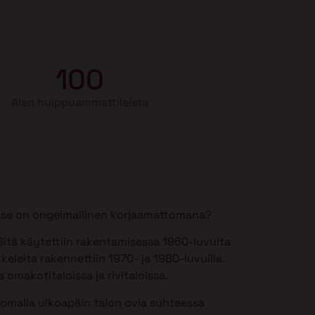
100
Alan huippuammattilaista
si se on ongelmallinen korjaamattomana?
itä käytettiin rakentamisessa 1960-luvulta
keleita rakennettiin 1970- ja 1980-luvuilla.
 omakotitaloissa ja rivitaloissa.
somalla ulkoapäin talon ovia suhteessa