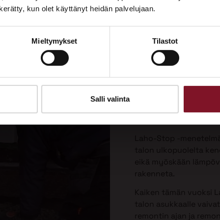
Tutustu palveluihimme esittelypisteellämme
n kerätty, kun olet käyttänyt heidän palvelujaan.
Lempäälän Asuntomessuilla 10.7.–9.8.2026.
Laho-Stop
Mieltymykset
Tilastot
Ota yhteyttä
menetelmä
korjaukse
Priman patentoima La
Salli valinta
valesokkelin korjausta 
vaivattomin ja paras v
Laho-Stop -menetelmäs
talon ulkopuolelta keng
eikä myöskään lämpöver
rakenneta.
Kaiken tämän vuoksi L
talon asukkaalle vaiva
remontin ajan ja remo