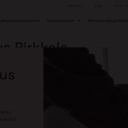
Rahoitus
Blogi
Prima
Ulkoverhousremontti
Kattoremontti
Palvelut taloyhtiölle
us Pirkkala
aus
Oletko
auriota?