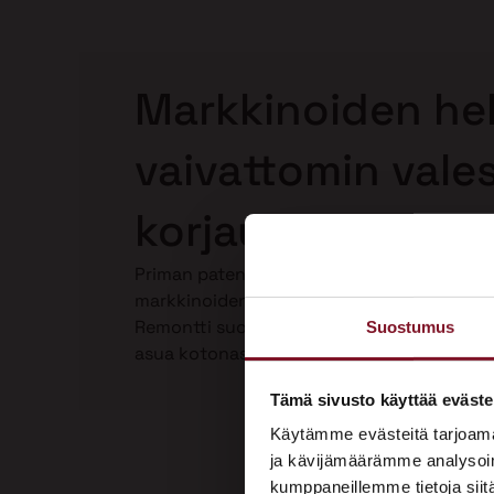
Markkinoiden hel
vaivattomin vale
korjaus Pirkkalas
Priman patentoima Laho-Stop valesokkelin
markkinoiden helpoin ja paras valesokkeli
Remontti suoritetaan kokonaan talon ulkop
Suostumus
asua kotonasi. Katso video Laho-Stop vale
Tämä sivusto käyttää eväste
Käytämme evästeitä tarjoama
ja kävijämäärämme analysoim
kumppaneillemme tietoja siitä