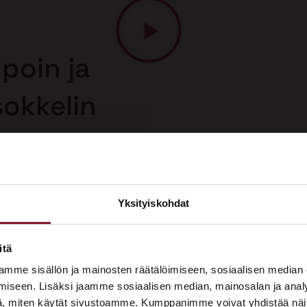
poin ja
sokkelin
sa
 korjaus on
n korjausmenetelmä.
uolelta, joten saat
Yksityiskohdat
sokkelin korjauksesta.
×
ASUNTOMESSUT 2026 · LEMPÄÄLÄ
itä
Prima on mukana
mme sisällön ja mainosten räätälöimiseen, sosiaalisen median
Asuntomessuilla!
iseen. Lisäksi jaamme sosiaalisen median, mainosalan ja analy
, miten käytät sivustoamme. Kumppanimme voivat yhdistää näitä t