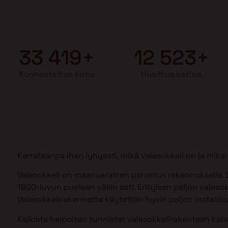
33 419+
12 523+
Kunnostettua kotia
Uusittua kattoa
Kerrataanpa ihan lyhyesti, mikä valesokkeli on ja mik
Valesokkeli on maanvarainen perustus rakennukselle. S
1990-luvun puoleen väliin asti. Erityisen paljon valesok
Valesokkelirakennetta käytettiin hyvin paljon matalissa
Kaikista helpoiten tunnistat valesokkelirakenteen kat