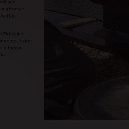
mmillaan
jaamattoman
heti, ja
n Pirkkalan
unnosta. Ja jos
 ja tarkan
än.