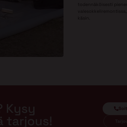
todennäköisesti piene
valesokkeliremontissa, 
käsin.
? Kysy
Soi
ä tarjous!
Tarj