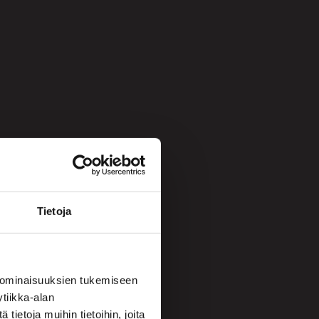
Tietoja
 ominaisuuksien tukemiseen
tiikka-alan
ietoja muihin tietoihin, joita