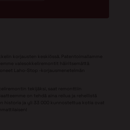
kelin korjausten keskiössä. Patentoimallamme
emme valesokkeliremontit häiritsemättä
ioneet Laho-Stop -korjausmenetelmän
.
eliremontin tekijäksi, saat remonttiin
aatteemme on tehdä aina reilua ja rehellistä
n historia ja yli 33 000 kunnostettua kotia ovat
mattilaisen!