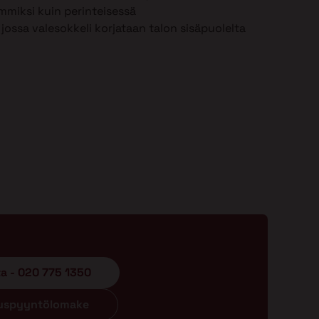
mmiksi kuin perinteisessä
jossa valesokkeli korjataan talon sisäpuolelta
ta - 020 775 1350
ouspyyntölomake