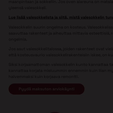
maanpintaan ja sokkeliin. Jos oven alareuna on matal
yleensä valesokkeli.
Lue lisää valesokkelista ja siitä, mistä valesokkelin tun
Valesokkelin suurin ongelma on kosteus. Valesokkel
saavuttaa rakenteet ja aiheuttaa mittavia esteettisiä, ra
ongelmia.
Jos asut valesokkelitalossa, joiden rakenteet ovat vielä 
että kosteusvaurio valesokkelirakenteisiin iskee, on kui
Siksi korjaamattoman valesokkelin kunto kannattaa tark
kannattaa korjata mieluummin ennemmin kuin liian my
halvemmaksi kuin korjaava remontti.
Pyydä maksuton arviokäynti