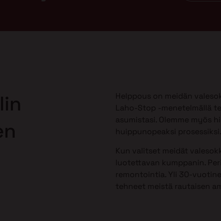
Helppous on meidän valesok
lin
Laho-Stop -menetelmällä te
asumistasi. Olemme myös h
en
huippunopeaksi prosessiksi
Kun valitset meidät valesokk
luotettavan kumppanin. Peri
remontointia. Yli 30-vuotine
tehneet meistä rautaisen am