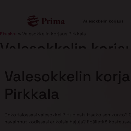
Valesokkelin korjaus
Etusivu
»
Valesokkelin korjaus Pirkkala
Valesokkelin korja
Julkaistu
21.1.2025
7 min lukuaika
Valesokkelin korj
Pirkkala
Onko talossasi valesokkeli? Huolestuttaako sen kunto? 
havainnut kodissasi erikoisia hajuja? Epäiletkö kosteusv