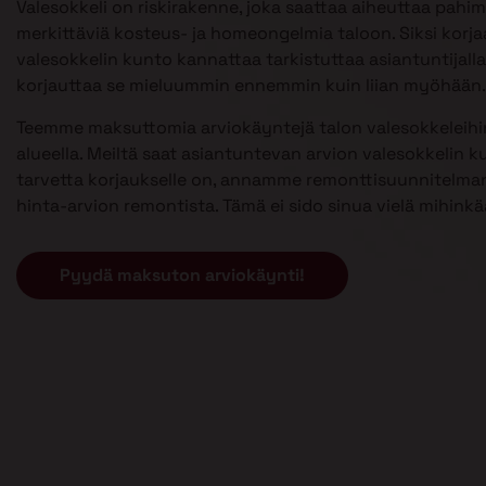
Valesokkeli on riskirakenne, joka saattaa aiheuttaa pahi
merkittäviä kosteus- ja homeongelmia taloon. Siksi kor
valesokkelin kunto kannattaa tarkistuttaa asiantuntijalla 
korjauttaa se mieluummin ennemmin kuin liian myöhään.
Teemme maksuttomia arviokäyntejä talon valesokkeleihi
alueella. Meiltä saat asiantuntevan arvion valesokkelin k
tarvetta korjaukselle on, annamme remonttisuunnitelman
hinta-arvion remontista. Tämä ei sido sinua vielä mihinkä
Pyydä maksuton arviokäynti!