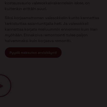
kosteusvaurio valesokkelirakenteisiin iskee, on
kuitenkin erittäin suuri.
Siksi korjaamattoman valesokkelin kunto kannattaa
tarkistuttaa asiantuntijalla heti. Ja valesokkeli
kannattaa korjata mieluummin ennemmin kuin liian
myöhään. Ennakoiva remontointi tulee paljon
halvemmaksi kuin korjaava remontti.
Pyydä maksuton arviokäynti