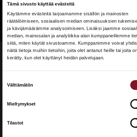
Tämä sivusto käyttää evästeitä
Lue lisää
Käytämme evästeitä tarjoamamme sisällön ja mainosten
kotitalousvähennyksi
räätälöimiseen, sosiaalisen median ominaisuuksien tukemis
ja kävijämäärämme analysoimiseen. Lisäksi jaamme sosiaal
median, mainosalan ja analytiikka-alan kumppaneillemme tie
siitä, miten käytät sivustoamme. Kumppanimme voivat yhdis
näitä tietoja muihin tietoihin, joita olet antanut heille tai joita o
kerätty, kun olet käyttänyt heidän palvelujaan.
ASUNTOMESSUT 2026 · LEMPÄÄLÄ
Prima on mukana
Suostumuksen
Usein kysytyt kysymykset –
Asuntomessuilla!
Välttämätön
valinta
valesokkelin korjaus
Tutustu palveluihimme esittelypisteellämme
Lempäälän Asuntomessuilla 10.7.–9.8.2026.
Mieltymykset
Mikä on valesokkeli?
Ota yhteyttä
Tilastot
Valesokkeli on varsinkin 1970- ja 1980-luvuilla
yleisesti rakennuksissa käytetty maanvarainen