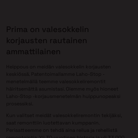
Prima on valesokkelin
korjausten rautainen
ammattilainen
Helppous on meidän valesokkelin korjausten
keskiössä. Patentoimallamme Laho-Stop -
menetelmällä teemme valesokkeliremontit
häiritsemättä asumistasi. Olemme myös hioneet
Laho-Stop -korjausmenetelmän huippunopeaksi
prosessiksi.
Kun valitset meidät valesokkeliremontin tekijäksi,
saat remonttiin luotettavan kumppanin.
Periaatteemme on tehdä aina reilua ja rehellistä
remontointia. Yli 30-vuotinen historia ja yli 33 000