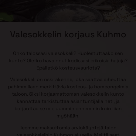
Valesokkelin korjaus Kuhmo
Onko talossasi valesokkeli? Huolestuttaako sen
kunto? Oletko havainnut kodissasi erikoisia hajuja?
Epäiletkö kosteusvauriota?
Valesokkeli on riskirakenne, joka saattaa aiheuttaa
pahimmillaan merkittäviä kosteus- ja homeongelmia
taloon. Siksi korjaamattoman valesokkelin kunto
kannattaa tarkistuttaa asiantuntijalla heti, ja
korjauttaa se mieluummin ennemmin kuin liian
myöhään.
Teemme maksuttomia arviokäyntejä talon
valesokkeleihin Kuhmon alueella. Meiltä saat