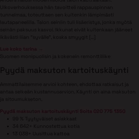
Ulkoverhouksessa hän tavoitteli rappauspinnan
tunnelmaa, toteuttaen sen kuitenkin lämpimästi
lautapaneelilla. Talon seiniin tuli lisäeristys, jonka myötä
seinän paksuus kasvoi. Ikkunat eivät kuitenkaan jääneet
ikävästi liian ”syvälle”, koska smyygit […]
Lue koko tarina →
Suomen monipuolisin ja kokenein remonttiliike
Pyydä maksuton kartoituskäynti
Ammattilaisemme arvioi kohteen, ehdottaa ratkaisut ja
antaa selkeän kustannusarvion. Käynti on aina maksuton
ja sitoumukseton.
Pyydä maksuton kartoituskäynti
Soita 020 775 1350
99 %
Tyytyväiset asiakkaat
34 642+
Kunnostettua kotia
13 038+
Uusittua kattoa