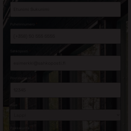
*
Puhelinnumero
*
Sähköposti
*
Postinumero
*
Alue
*
Paikkakunta