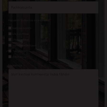
*
Haluaisin lisätietoa seuraavasta
Kattoremontti
Ulkoverhous
Ulkomaalaus
Valesokkelikorjaus
Taloyhtiöt
Jokin muu
Lisätietoja