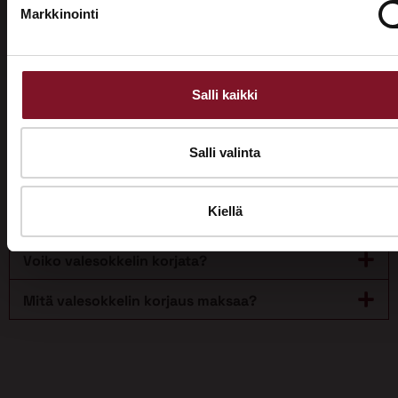
perustus. Valesokkeli oli tyypillinen varsinkin ajan
Markkinointi
puurunkoisissa ja tiiliverhoilluissa rakennuksissa.
Valesokkelia alettiin käyttää rakentamisessa jo
1960-luvulla. Nykyrakennuksissa valesokkeleita ei
käytetä.
Salli kaikki
Miten tunnistat valesokkelin?
Salli valinta
Mitä haittoja valesokkelista voi olla?
Kiellä
Onko talon valesokkeli aina riski?
Voiko valesokkelin korjata?
Mitä valesokkelin korjaus maksaa?