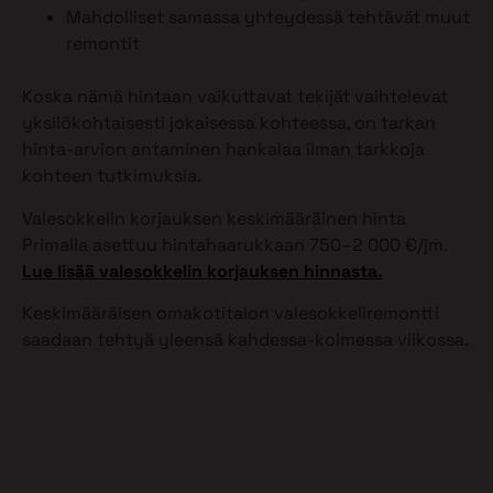
Mahdolliset samassa yhteydessä tehtävät muut
remontit
Koska nämä hintaan vaikuttavat tekijät vaihtelevat
yksilökohtaisesti jokaisessa kohteessa, on tarkan
hinta-arvion antaminen hankalaa ilman tarkkoja
kohteen tutkimuksia.
Valesokkelin korjauksen keskimääräinen hinta
Primalla asettuu hintahaarukkaan 750–2 000 €/jm.
Lue lisää valesokkelin korjauksen hinnasta.
Keskimääräisen omakotitalon valesokkeliremontti
saadaan tehtyä yleensä kahdessa-kolmessa viikossa.