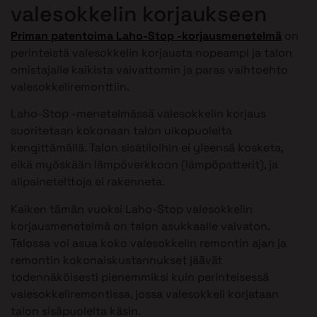
valesokkelin korjaukseen
Priman patentoima Laho-Stop -korjausmenetelmä
on
perinteistä valesokkelin korjausta nopeampi ja talon
omistajalle kaikista vaivattomin ja paras vaihtoehto
valesokkeliremonttiin.
Laho-Stop -menetelmässä valesokkelin korjaus
suoritetaan kokonaan talon ulkopuolelta
kengittämällä. Talon sisätiloihin ei yleensä kosketa,
eikä myöskään lämpöverkkoon (lämpöpatterit), ja
alipainetelttoja ei rakenneta.
Kaiken tämän vuoksi Laho-Stop valesokkelin
korjausmenetelmä on talon asukkaalle vaivaton.
Talossa voi asua koko valesokkelin remontin ajan ja
remontin kokonaiskustannukset jäävät
todennäköisesti pienemmiksi kuin perinteisessä
valesokkeliremontissa, jossa valesokkeli korjataan
talon sisäpuolelta käsin.