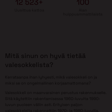
12 523+
100
Uusittua kattoa
Alan
huippuammattilaista
Mitä sinun on hyvä tietää
valesokkelista?
Kerrataanpa ihan lyhyesti, mikä valesokkeli on ja
miksi se on ongelmallinen korjaamattomana?
Valesokkeli on maanvarainen perustus rakennukselle.
Sitä käytettiin rakentamisessa 1960-luvulta 1990-
luvun puoleen väliin asti. Erityisen paljon
valesokkeleita rakennettiin 1970- ja 1980-luvuilla.