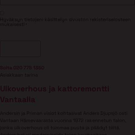
Suostumus
Hyväksyn tietojeni käsittelyn sivuston rekisteriselosteen
*
mukaisesti
*
Soita 020 775 1350
Asiakkaan tarina
Ulkoverhous ja kattoremontti
Vantaalla
Andersin ja Priman visiot kohtasivat Anders Djupsjö osti
Vantaan Hämevaarasta vuonna 1972 rakennetun talon,
jonka ulkoverhous oli tummaa puuta ja päädyt tiiltä.
Anders halusi modernisoida talon kauttaaltaan.