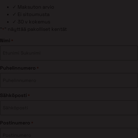
✓
Maksuton arvio
✓
Ei sitoumusta
✓
30 v kokemus
"
" näyttää pakolliset kentät
*
Nimi
*
Puhelinnumero
*
Sähköposti
*
Postinumero
*