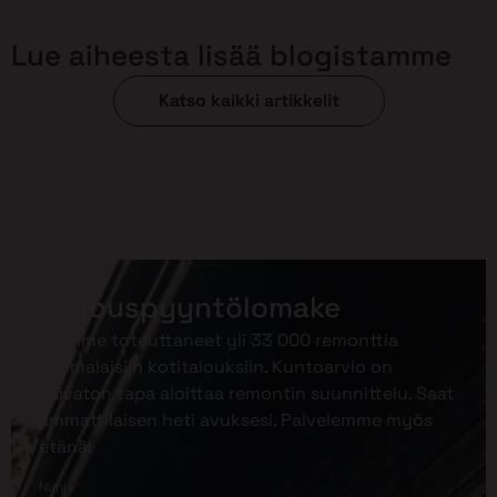
Lue aiheesta lisää blogistamme
Katso kaikki artikkelit
Tarjouspyyntölomake
Olemme toteuttaneet yli 33 000 remonttia
suomalaisiin kotitalouksiin. Kuntoarvio on
vaivaton tapa aloittaa remontin suunnittelu. Saat
ammattilaisen heti avuksesi. Palvelemme myös
etänä!
*
Nimi