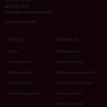
Asiakaspalvelu:
020 775 1350
prima@prima-rakentajat.fi
Tietosuojaseloste
Yritys
Palvelut
Yritys
Kattoremontti
Yhteystiedot
Katon korotus
Paikkakunnat
Ulkoverhousremontti
Asiakastarinat
Valesokkelin korjaus
Avoimet työpaikat
Talon maalaus
Ovet ja ikkunat