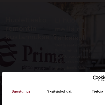
Huolettaako
Ei huolta,
remontin
meillä on
kustannukset?
ratkaisu!
Meiltä saat edullisen
Prima-rahoituksen jopa
50 000 euroon saakka
tarjouksen teon
yhteydessä. Muista
lisäksi hyödyntää
kotitalousvähennys.
Lue lisää
Suostumus
Yksityiskohdat
Tietoja
Prima-
rahoituksesta