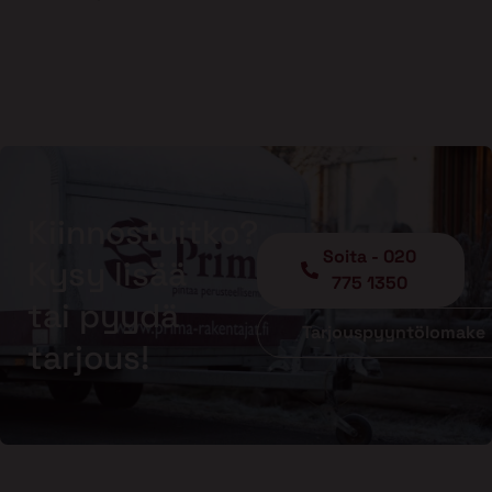
Kiinnostuitko?
Soita - 020
Kysy lisää
775 1350
tai pyydä
Tarjouspyyntölomake
tarjous!