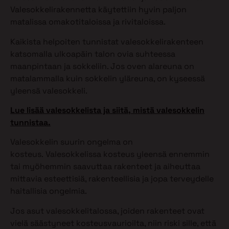
Valesokkelirakennetta käytettiin hyvin paljon
matalissa omakotitaloissa ja rivitaloissa.
Kaikista helpoiten tunnistat valesokkelirakenteen
katsomalla ulkoapäin talon ovia suhteessa
maanpintaan ja sokkeliin. Jos oven alareuna on
matalammalla kuin sokkelin yläreuna, on kyseessä
yleensä valesokkeli.
Lue lisää valesokkelista ja siitä, mistä valesokkelin
tunnistaa.
Valesokkelin suurin ongelma on
kosteus. Valesokkelissa kosteus yleensä ennemmin
tai myöhemmin saavuttaa rakenteet ja aiheuttaa
mittavia esteettisiä, rakenteellisia ja jopa terveydelle
haitallisia ongelmia.
Jos asut valesokkelitalossa, joiden rakenteet ovat
vielä säästyneet kosteusvaurioilta, niin riski sille, että