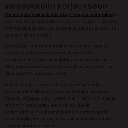
valesokkelin korjaukseen
Priman patentoima Laho-Stop -korjausmenetelmä
on
perinteistä valesokkelin korjausta nopeampi ja talon
omistajalle kaikista vaivattomin ja paras vaihtoehto
valesokkeliremonttiin.
Laho-Stop -menetelmässä valesokkelin korjaus
suoritetaan kokonaan talon ulkopuolelta
kengittämällä. Talon sisätiloihin ei yleensä kosketa,
eikä myöskään lämpöverkkoon (lämpöpatterit), ja
alipainetelttoja ei rakenneta.
Kaiken tämän vuoksi Laho-Stop valesokkelin
korjausmenetelmä on talon asukkaalle vaivaton.
Talossa voi asua koko valesokkelin remontin ajan ja
remontin kokonaiskustannukset jäävät
todennäköisesti pienemmiksi kuin perinteisessä
valesokkeliremontissa, jossa valesokkeli korjataan
talon sisäpuolelta käsin.