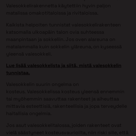
Valesokkelirakennetta käytettiin hyvin paljon
matalissa omakotitaloissa ja rivitaloissa.
Kaikista helpoiten tunnistat valesokkelirakenteen
katsomalla ulkoapäin talon ovia suhteessa
maanpintaan ja sokkeliin. Jos oven alareuna on
matalammalla kuin sokkelin yläreuna, on kyseessä
yleensä valesokkeli.
Lue lisää valesokkelista ja siitä, mistä valesokkelin
tunnistaa.
Valesokkelin suurin ongelma on
kosteus. Valesokkelissa kosteus yleensä ennemmin
tai myöhemmin saavuttaa rakenteet ja aiheuttaa
mittavia esteettisiä, rakenteellisia ja jopa terveydelle
haitallisia ongelmia.
Jos asut valesokkelitalossa, joiden rakenteet ovat
vielä säästyneet kosteusvaurioilta, niin riski sille, että