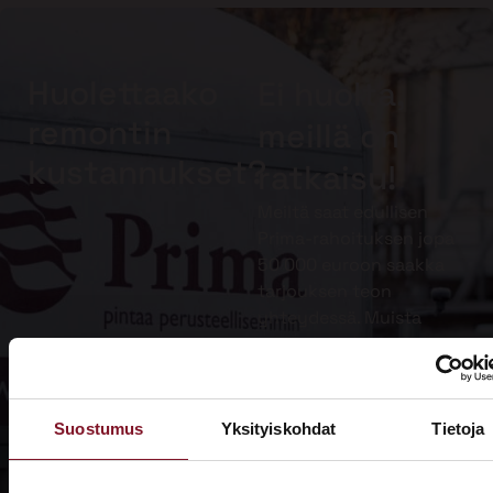
Huolettaako
Ei huolta,
remontin
meillä on
kustannukset?
ratkaisu!
Meiltä saat edullisen
Prima-rahoituksen jopa
50 000 euroon saakka
tarjouksen teon
yhteydessä. Muista
lisäksi hyödyntää
kotitalousvähennys.
Lue lisää
Suostumus
Yksityiskohdat
Tietoja
Prima-
rahoituksesta