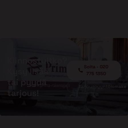
Kiinnostuitko?
Soita - 020
Kysy lisää
775 1350
tai pyydä
Tarjouspyyntölomake
tarjous!