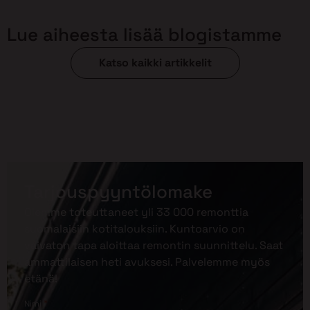
Lue aiheesta lisää blogistamme
Katso kaikki artikkelit
Tarjouspyyntölomake
Olemme toteuttaneet yli 33 000 remonttia
suomalaisiin kotitalouksiin. Kuntoarvio on
vaivaton tapa aloittaa remontin suunnittelu. Saat
ammattilaisen heti avuksesi. Palvelemme myös
etänä!
*
Nimi