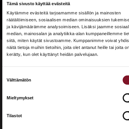
Tämä sivusto käyttää evästeitä
Lue lisää
Käytämme evästeitä tarjoamamme sisällön ja mainosten
kotitalousvähennyksi
räätälöimiseen, sosiaalisen median ominaisuuksien tukemis
ja kävijämäärämme analysoimiseen. Lisäksi jaamme sosiaal
median, mainosalan ja analytiikka-alan kumppaneillemme tie
siitä, miten käytät sivustoamme. Kumppanimme voivat yhdis
näitä tietoja muihin tietoihin, joita olet antanut heille tai joita o
kerätty, kun olet käyttänyt heidän palvelujaan.
ASUNTOMESSUT 2026 · LEMPÄÄLÄ
Prima on mukana
Suostumuksen
Usein kysytyt kysymykset –
Asuntomessuilla!
Välttämätön
valinta
valesokkelin korjaus
Tutustu palveluihimme esittelypisteellämme
Lempäälän Asuntomessuilla 10.7.–9.8.2026.
Mieltymykset
Mikä on valesokkeli?
Ota yhteyttä
Tilastot
Valesokkeli on varsinkin 1970- ja 1980-luvuilla
yleisesti rakennuksissa käytetty maanvarainen