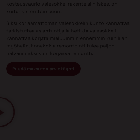
kosteusvaurio valesokkelirakenteisiin iskee, on
kuitenkin erittäin suuri.
Siksi korjaamattoman valesokkelin kunto kannattaa
tarkistuttaa asiantuntijalla heti. Ja valesokkeli
kannattaa korjata mieluummin ennemmin kuin liian
myöhään. Ennakoiva remontointi tulee paljon
halvemmaksi kuin korjaava remontti.
Pyydä maksuton arviokäynti