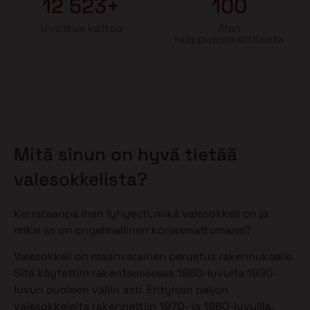
12 523+
100
Uusittua kattoa
Alan
huippuammattilaista
Mitä sinun on hyvä tietää
valesokkelista?
Kerrataanpa ihan lyhyesti, mikä valesokkeli on ja
miksi se on ongelmallinen korjaamattomana?
Valesokkeli on maanvarainen perustus rakennukselle.
Sitä käytettiin rakentamisessa 1960-luvulta 1990-
luvun puoleen väliin asti. Erityisen paljon
valesokkeleita rakennettiin 1970- ja 1980-luvuilla.