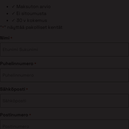
✓
Maksuton arvio
✓
Ei sitoumusta
✓
30 v kokemus
"
" näyttää pakolliset kentät
*
Nimi
*
Puhelinnumero
*
Sähköposti
*
Postinumero
*