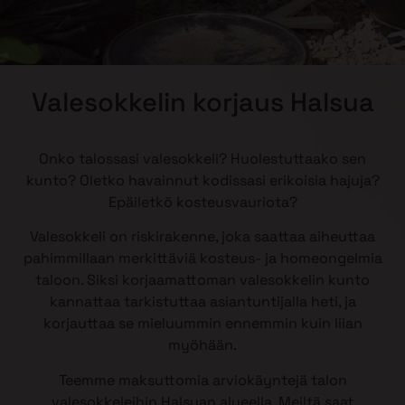
Valesokkelin korjaus Halsua
Onko talossasi valesokkeli? Huolestuttaako sen
kunto? Oletko havainnut kodissasi erikoisia hajuja?
Epäiletkö kosteusvauriota?
Valesokkeli on riskirakenne, joka saattaa aiheuttaa
pahimmillaan merkittäviä kosteus- ja homeongelmia
taloon. Siksi korjaamattoman valesokkelin kunto
kannattaa tarkistuttaa asiantuntijalla heti, ja
korjauttaa se mieluummin ennemmin kuin liian
myöhään.
Teemme maksuttomia arviokäyntejä talon
valesokkeleihin Halsuan alueella. Meiltä saat