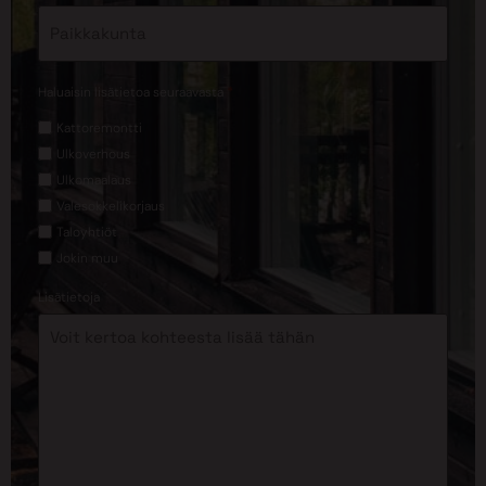
*
Haluaisin lisätietoa seuraavasta
Kattoremontti
Ulkoverhous
Ulkomaalaus
Valesokkelikorjaus
Taloyhtiöt
Jokin muu
Lisätietoja