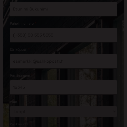
*
Puhelinnumero
*
Sähköposti
*
Postinumero
*
Alue
*
Paikkakunta