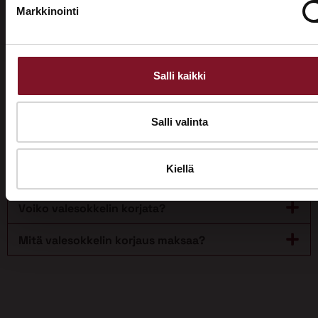
perustus. Valesokkeli oli tyypillinen varsinkin ajan
Markkinointi
puurunkoisissa ja tiiliverhoilluissa rakennuksissa.
Valesokkelia alettiin käyttää rakentamisessa jo
1960-luvulla. Nykyrakennuksissa valesokkeleita ei
käytetä.
Salli kaikki
Miten tunnistat valesokkelin?
Salli valinta
Mitä haittoja valesokkelista voi olla?
Kiellä
Onko talon valesokkeli aina riski?
Voiko valesokkelin korjata?
Mitä valesokkelin korjaus maksaa?