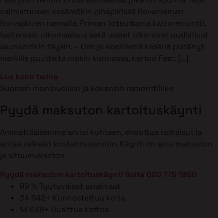
valmistuneen kesämökin pihapiirissä Rovaniemen
Norvajärven rannalla. Priman toteuttama kattoremontti,
lasiterassi, ulkomaalaus sekä uudet ulko-ovet uudistivat
saunamökin täysin. – Olin jo edellisenä kesänä pistänyt
merkille puutteita mökin kunnossa, kertoo Fest. […]
Lue koko tarina →
Suomen monipuolisin ja kokenein remonttiliike
Pyydä maksuton kartoituskäynti
Ammattilaisemme arvioi kohteen, ehdottaa ratkaisut ja
antaa selkeän kustannusarvion. Käynti on aina maksuton
ja sitoumukseton.
Pyydä maksuton kartoituskäynti
Soita 020 775 1350
99 %
Tyytyväiset asiakkaat
34 642+
Kunnostettua kotia
13 038+
Uusittua kattoa