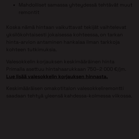
Mahdolliset samassa yhteydessä tehtävät muut
remontit
Koska nämä hintaan vaikuttavat tekijät vaihtelevat
yksilökohtaisesti jokaisessa kohteessa, on tarkan
hinta-arvion antaminen hankalaa ilman tarkkoja
kohteen tutkimuksia.
Valesokkelin korjauksen keskimääräinen hinta
Primalla asettuu hintahaarukkaan 750–2 000 €/jm.
Lue lisää valesokkelin korjauksen hinnasta.
Keskimääräisen omakotitalon valesokkeliremontti
saadaan tehtyä yleensä kahdessa-kolmessa viikossa.