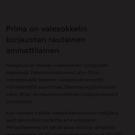
Prima on valesokkelin
korjausten rautainen
ammattilainen
Helppous on meidän valesokkelin korjausten
keskiössä. Patentoimallamme Laho-Stop -
menetelmällä teemme valesokkeliremontit
häiritsemättä asumistasi. Olemme myös hioneet
Laho-Stop -korjausmenetelmän huippunopeaksi
prosessiksi.
Kun valitset meidät valesokkeliremontin tekijäksi,
saat remonttiin luotettavan kumppanin.
Periaatteemme on tehdä aina reilua ja rehellistä
remontointia. Yli 30-vuotinen historia ja yli 33 000