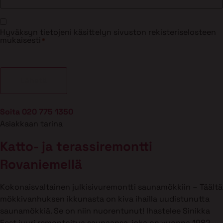
Suostumus
Hyväksyn tietojeni käsittelyn sivuston rekisteriselosteen
*
mukaisesti
*
Soita 020 775 1350
Asiakkaan tarina
Katto- ja terassiremontti
Rovaniemellä
Kokonaisvaltainen julkisivuremontti saunamökkiin – Täältä
mökkivanhuksen ikkunasta on kiva ihailla uudistunutta
saunamökkiä. Se on niin nuorentunut! Ihastelee Sinikka
Fest juuri remontoitua saunaansa, joka on vuonna 1982