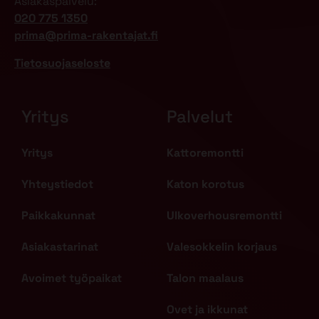
Asiakaspalvelu:
020 775 1350
prima@prima-rakentajat.fi
Tietosuojaseloste
Yritys
Palvelut
Yritys
Kattoremontti
Yhteystiedot
Katon korotus
Paikkakunnat
Ulkoverhousremontti
Asiakastarinat
Valesokkelin korjaus
Avoimet työpaikat
Talon maalaus
Ovet ja ikkunat