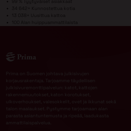
99 %
Tyytyväiset asiakkaat
34 642+
Kunnostettua kotia
13 038+
Uusittua kattoa
100
Alan huippuammattilaista
Prima on Suomen johtava julkisivujen
korjausrakentaja. Tarjoamme täydellisen
julkisivuremonttipalvelun: katot, kattojen
rakennemuutokset, katon korotukset,
ulkoverhoukset, valesokkelit, ovet ja ikkunat sekä
talon maalaukset. Pystymme tarjoamaan alan
parasta asiantuntemusta ja ripeää, laadukasta
ammattilaispalvelua.