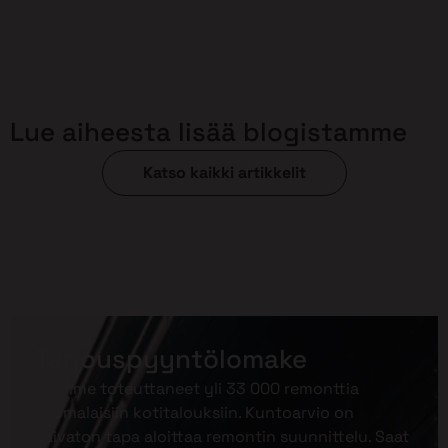
Lue aiheesta lisää blogistamme
Katso kaikki artikkelit
Tarjouspyyntölomake
Olemme toteuttaneet yli 33 000 remonttia
suomalaisiin kotitalouksiin. Kuntoarvio on
vaivaton tapa aloittaa remontin suunnittelu. Saat