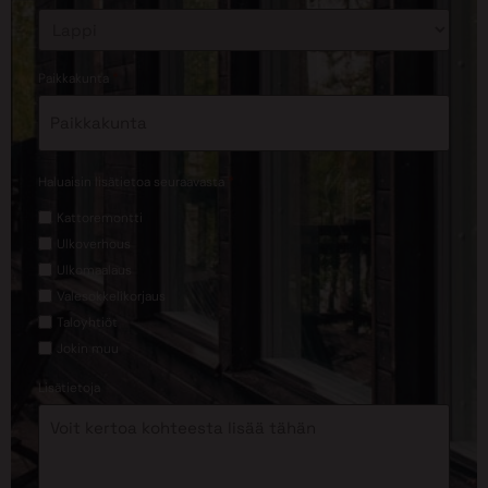
*
Paikkakunta
*
Haluaisin lisätietoa seuraavasta
Kattoremontti
Ulkoverhous
Ulkomaalaus
Valesokkelikorjaus
Taloyhtiöt
Jokin muu
Lisätietoja