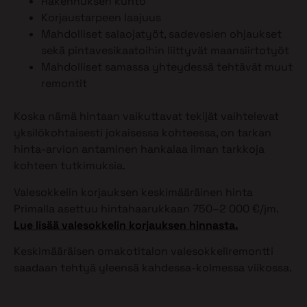
Rakennuksen kunto
Korjaustarpeen laajuus
Mahdolliset salaojatyöt, sadevesien ohjaukset
sekä pintavesikaatoihin liittyvät maansiirtotyöt
Mahdolliset samassa yhteydessä tehtävät muut
remontit
Koska nämä hintaan vaikuttavat tekijät vaihtelevat
yksilökohtaisesti jokaisessa kohteessa, on tarkan
hinta-arvion antaminen hankalaa ilman tarkkoja
kohteen tutkimuksia.
Valesokkelin korjauksen keskimääräinen hinta
Primalla asettuu hintahaarukkaan 750–2 000 €/jm.
Lue lisää valesokkelin korjauksen hinnasta.
Keskimääräisen omakotitalon valesokkeliremontti
saadaan tehtyä yleensä kahdessa-kolmessa viikossa.