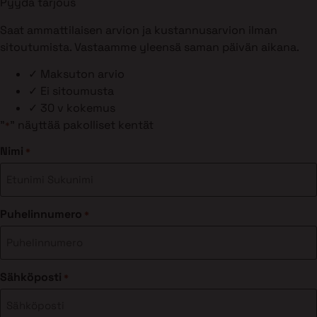
Pyydä tarjous
Saat ammattilaisen arvion ja kustannusarvion ilman
sitoutumista. Vastaamme yleensä saman päivän aikana.
✓
Maksuton arvio
✓
Ei sitoumusta
✓
30 v kokemus
"
" näyttää pakolliset kentät
*
Nimi
*
Puhelinnumero
*
Sähköposti
*