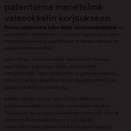
patentoima menetelmä
valesokkelin korjaukseen
Priman patentoima Laho-Stop -korjausmenetelmä
on
perinteistä valesokkelin korjausta nopeampi ja talon
omistajalle kaikista vaivattomin ja paras vaihtoehto
valesokkeliremonttiin.
Laho-Stop -menetelmässä valesokkelin korjaus
suoritetaan kokonaan talon ulkopuolelta
kengittämällä. Talon sisätiloihin ei yleensä kosketa,
eikä myöskään lämpöverkkoon (lämpöpatterit), ja
alipainetelttoja ei rakenneta.
Kaiken tämän vuoksi Laho-Stop valesokkelin
korjausmenetelmä on talon asukkaalle vaivaton.
Talossa voi asua koko valesokkelin remontin ajan ja
remontin kokonaiskustannukset jäävät
todennäköisesti pienemmiksi kuin perinteisessä