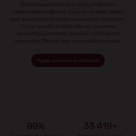
Teemme maksuttomia arviokäyntejä talon
valesokkeleihin Mänttä-Vilppulan alueella. Meiltä
saat asiantuntevan arvion valesokkelin kunnosta.
Ja jos tarvetta korjaukselle on, annamme
remonttisuunnitelman ja tarkan hinta-arvion
remontista. Tämä ei sido sinua vielä mihinkään.
Pyydä maksuton arviokäynti!
99%
33 419+
Tyytyväiset asiakkaat
Kunnostettua kotia