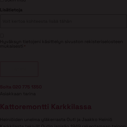
Lisätietoja
Suostumus
Hyväksyn tietojeni käsittelyn sivuston rekisteriselosteen
*
mukaisesti
*
Soita 020 775 1350
Asiakkaan tarina
Kattoremontti Karkkilassa
Heiniöiden unelma yläkerrasta Outi ja Jaakko Heiniö
Karkkilasta tekivät Outin isoisän 1949 rakentamaan taloon