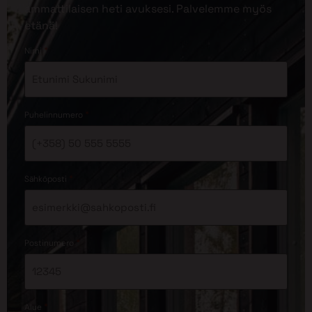
ammattilaisen heti avuksesi. Palvelemme myös
etänä!
*
Nimi
*
Puhelinnumero
*
Sähköposti
*
Postinumero
*
Alue