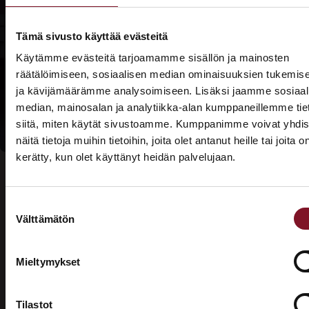
Lue lisää
Prima-
Tämä sivusto käyttää evästeitä
rahoituksesta
Käytämme evästeitä tarjoamamme sisällön ja mainosten
räätälöimiseen, sosiaalisen median ominaisuuksien tukemis
Lue lisää
ja kävijämäärämme analysoimiseen. Lisäksi jaamme sosiaal
kotitalousvähennyksi
median, mainosalan ja analytiikka-alan kumppaneillemme tie
siitä, miten käytät sivustoamme. Kumppanimme voivat yhdis
näitä tietoja muihin tietoihin, joita olet antanut heille tai joita o
kerätty, kun olet käyttänyt heidän palvelujaan.
ASUNTOMESSUT 2026 · LEMPÄÄLÄ
Prima on mukana
Suostumuksen
Asuntomessuilla!
Välttämätön
valinta
Usein kysytyt kysymykset –
Tutustu palveluihimme esittelypisteellämme
Lempäälän Asuntomessuilla 10.7.–9.8.2026.
valesokkelin korjaus
Mieltymykset
Ota yhteyttä
Tilastot
Mikä on valesokkeli?