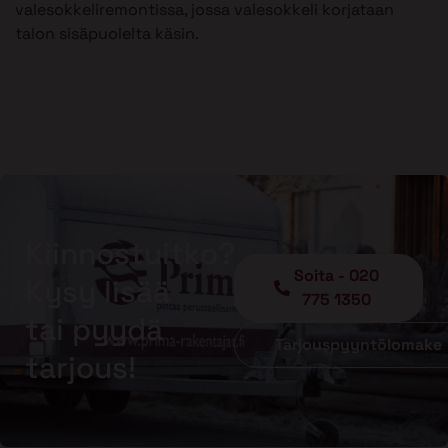
valesokkeliremontissa, jossa valesokkeli korjataan
talon sisäpuolelta käsin.
Kiinnostuitko?
Soita - 020
Kysy lisää
775 1350
tai pyydä
Tarjouspyyntölomake
tarjous!