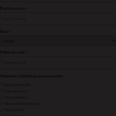
Postinumero
*
Alue
*
Paikkakunta
*
Haluaisin lisätietoa seuraavasta:
Kattoremontti
Ulkoverhous
Ulkomaalaus
Valesokkelikorjaus
Taloyhtiöt
Jokin muu