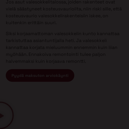
Jos asut valesokkelitalossa, joiden rakenteet ovat
vielä säästyneet kosteusvaurioilta, niin riski sille, että
kosteusvaurio valesokkelirakenteisiin iskee, on
kuitenkin erittäin suuri.
Siksi korjaamattoman valesokkelin kunto kannattaa
tarkistuttaa asiantuntijalla heti. Ja valesokkeli
kannattaa korjata mieluummin ennemmin kuin liian
myöhään. Ennakoiva remontointi tulee paljon
halvemmaksi kuin korjaava remontti.
Pyydä maksuton arviokäynti