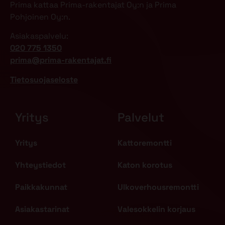
Prima kattaa Prima-rakentajat Oy:n ja Prima
Pohjoinen Oy:n.
Asiakaspalvelu:
020 775 1350
prima@prima-rakentajat.fi
Tietosuojaseloste
Yritys
Palvelut
Yritys
Kattoremontti
Yhteystiedot
Katon korotus
Paikkakunnat
Ulkoverhousremontti
Asiakastarinat
Valesokkelin korjaus