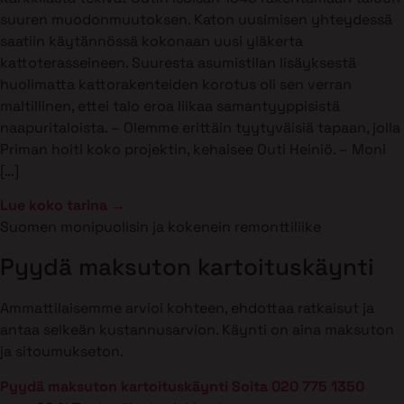
suuren muodonmuutoksen. Katon uusimisen yhteydessä
saatiin käytännössä kokonaan uusi yläkerta
kattoterasseineen. Suuresta asumistilan lisäyksestä
huolimatta kattorakenteiden korotus oli sen verran
maltillinen, ettei talo eroa liikaa samantyyppisistä
naapuritaloista. – Olemme erittäin tyytyväisiä tapaan, jolla
Priman hoiti koko projektin, kehaisee Outi Heiniö. – Moni
[…]
Lue koko tarina →
Suomen monipuolisin ja kokenein remonttiliike
Pyydä maksuton kartoituskäynti
Ammattilaisemme arvioi kohteen, ehdottaa ratkaisut ja
antaa selkeän kustannusarvion. Käynti on aina maksuton
ja sitoumukseton.
Pyydä maksuton kartoituskäynti
Soita 020 775 1350