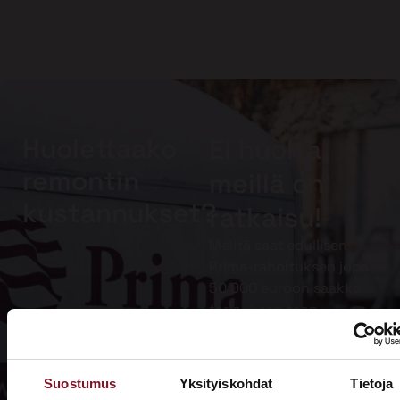
Huolettaako
Ei huolta,
remontin
meillä on
kustannukset?
ratkaisu!
Meiltä saat edullisen
Prima-rahoituksen jopa
50 000 euroon saakka
tarjouksen teon
yhteydessä. Muista
lisäksi hyödyntää
kotitalousvähennys.
Suostumus
Yksityiskohdat
Tietoja