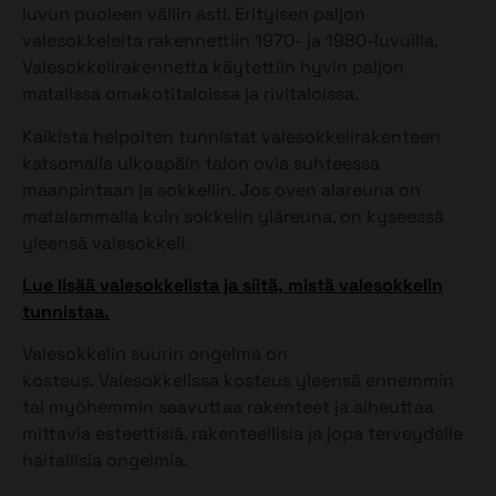
luvun puoleen väliin asti. Erityisen paljon
valesokkeleita rakennettiin 1970- ja 1980-luvuilla.
Valesokkelirakennetta käytettiin hyvin paljon
matalissa omakotitaloissa ja rivitaloissa.
Kaikista helpoiten tunnistat valesokkelirakenteen
katsomalla ulkoapäin talon ovia suhteessa
maanpintaan ja sokkeliin. Jos oven alareuna on
matalammalla kuin sokkelin yläreuna, on kyseessä
yleensä valesokkeli.
Lue lisää valesokkelista ja siitä, mistä valesokkelin
tunnistaa.
Valesokkelin suurin ongelma on
kosteus. Valesokkelissa kosteus yleensä ennemmin
tai myöhemmin saavuttaa rakenteet ja aiheuttaa
mittavia esteettisiä, rakenteellisia ja jopa terveydelle
haitallisia ongelmia.