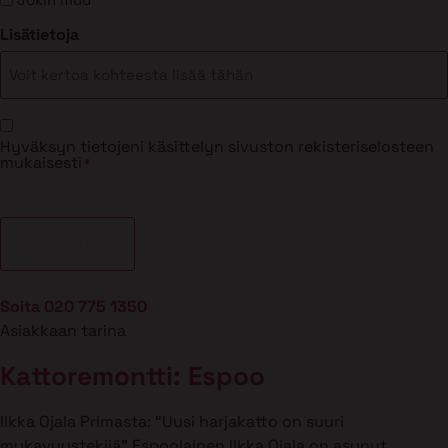
Lisätietoja
Suostumus
Hyväksyn tietojeni käsittelyn sivuston rekisteriselosteen
*
mukaisesti
*
Soita 020 775 1350
Asiakkaan tarina
Kattoremontti: Espoo
Ilkka Ojala Primasta: “Uusi harjakatto on suuri
mukavuustekijä” Espoolainen Ilkka Ojala on asunut