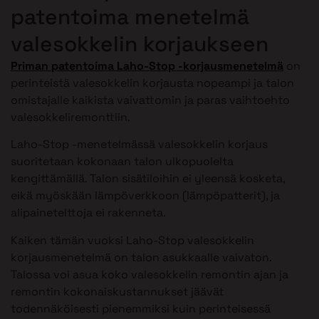
patentoima menetelmä
valesokkelin korjaukseen
Priman patentoima Laho-Stop -korjausmenetelmä
on
perinteistä valesokkelin korjausta nopeampi ja talon
omistajalle kaikista vaivattomin ja paras vaihtoehto
valesokkeliremonttiin.
Laho-Stop -menetelmässä valesokkelin korjaus
suoritetaan kokonaan talon ulkopuolelta
kengittämällä. Talon sisätiloihin ei yleensä kosketa,
eikä myöskään lämpöverkkoon (lämpöpatterit), ja
alipainetelttoja ei rakenneta.
Kaiken tämän vuoksi Laho-Stop valesokkelin
korjausmenetelmä on talon asukkaalle vaivaton.
Talossa voi asua koko valesokkelin remontin ajan ja
remontin kokonaiskustannukset jäävät
todennäköisesti pienemmiksi kuin perinteisessä