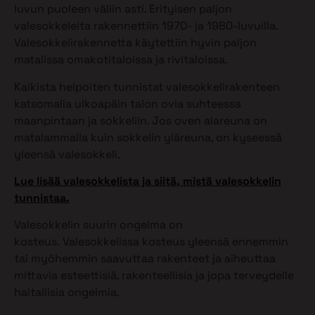
luvun puoleen väliin asti. Erityisen paljon
valesokkeleita rakennettiin 1970- ja 1980-luvuilla.
Valesokkelirakennetta käytettiin hyvin paljon
matalissa omakotitaloissa ja rivitaloissa.
Kaikista helpoiten tunnistat valesokkelirakenteen
katsomalla ulkoapäin talon ovia suhteessa
maanpintaan ja sokkeliin. Jos oven alareuna on
matalammalla kuin sokkelin yläreuna, on kyseessä
yleensä valesokkeli.
Lue lisää valesokkelista ja siitä, mistä valesokkelin
tunnistaa.
Valesokkelin suurin ongelma on
kosteus. Valesokkelissa kosteus yleensä ennemmin
tai myöhemmin saavuttaa rakenteet ja aiheuttaa
mittavia esteettisiä, rakenteellisia ja jopa terveydelle
haitallisia ongelmia.