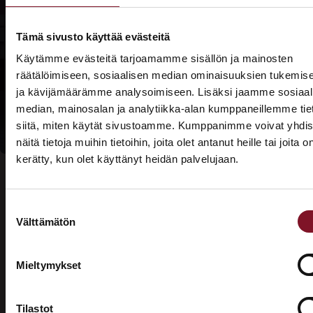
Lue lisää
Prima-
Tämä sivusto käyttää evästeitä
rahoituksesta
Käytämme evästeitä tarjoamamme sisällön ja mainosten
räätälöimiseen, sosiaalisen median ominaisuuksien tukemis
Lue lisää
ja kävijämäärämme analysoimiseen. Lisäksi jaamme sosiaal
kotitalousvähennyksi
median, mainosalan ja analytiikka-alan kumppaneillemme tie
siitä, miten käytät sivustoamme. Kumppanimme voivat yhdis
näitä tietoja muihin tietoihin, joita olet antanut heille tai joita o
kerätty, kun olet käyttänyt heidän palvelujaan.
ASUNTOMESSUT 2026 · LEMPÄÄLÄ
Prima on mukana
Suostumuksen
Asuntomessuilla!
Välttämätön
valinta
Usein kysytyt kysymykset –
Tutustu palveluihimme esittelypisteellämme
Lempäälän Asuntomessuilla 10.7.–9.8.2026.
valesokkelin korjaus
Mieltymykset
Ota yhteyttä
Tilastot
Mikä on valesokkeli?