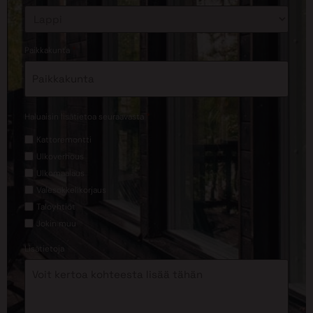
*
Paikkakunta
*
Haluaisin lisätietoa seuraavasta
Kattoremontti
Ulkoverhous
Ulkomaalaus
Valesokkelikorjaus
Taloyhtiöt
Jokin muu
Lisätietoja