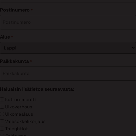
Postinumero
*
Alue
*
Paikkakunta
*
Haluaisin lisätietoa seuraavasta:
Kattoremontti
Ulkoverhous
Ulkomaalaus
Valesokkelikorjaus
Taloyhtiöt
Jokin muu