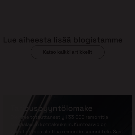
Lue aiheesta lisää blogistamme
Katso kaikki artikkelit
Tarjouspyyntölomake
Olemme toteuttaneet yli 33 000 remonttia
suomalaisiin kotitalouksiin. Kuntoarvio on
vaivaton tapa aloittaa remontin suunnittelu. Saat