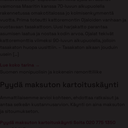
vaimonsa Maaritin kanssa 70-luvun alkupuolella
rakennetussa omakotitalossa jo kolmisenkymmentä
vuotta. Prima toteutti kattoremontin Ojaloiden vanhaan ja
vuotavaan tasakattoon. Uusi harjakatto parantaa
asumisen laatua ja nostaa kodin arvoa. Ojalat tekivät
kattoremonttia viimeksi 90-luvun alkupuolella, jolloin
tasakaton huopa uusittiin. – Tasakaton aikaan jouduin
usein […]
Lue koko tarina →
Suomen monipuolisin ja kokenein remonttiliike
Pyydä maksuton kartoituskäynti
Ammattilaisemme arvioi kohteen, ehdottaa ratkaisut ja
antaa selkeän kustannusarvion. Käynti on aina maksuton
ja sitoumukseton.
Pyydä maksuton kartoituskäynti
Soita 020 775 1350