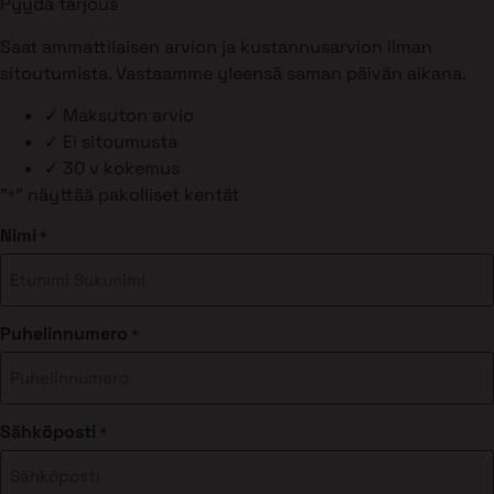
Pyydä tarjous
Saat ammattilaisen arvion ja kustannusarvion ilman
sitoutumista. Vastaamme yleensä saman päivän aikana.
✓
Maksuton arvio
✓
Ei sitoumusta
✓
30 v kokemus
"
" näyttää pakolliset kentät
*
Nimi
*
Puhelinnumero
*
Sähköposti
*