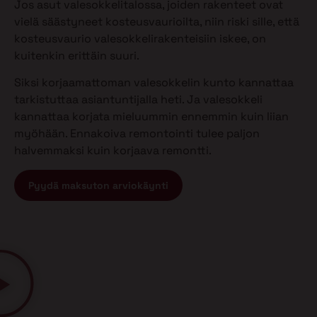
Jos asut valesokkelitalossa, joiden rakenteet ovat
vielä säästyneet kosteusvaurioilta, niin riski sille, että
kosteusvaurio valesokkelirakenteisiin iskee, on
kuitenkin erittäin suuri.
Siksi korjaamattoman valesokkelin kunto kannattaa
tarkistuttaa asiantuntijalla heti. Ja valesokkeli
kannattaa korjata mieluummin ennemmin kuin liian
myöhään. Ennakoiva remontointi tulee paljon
halvemmaksi kuin korjaava remontti.
Pyydä maksuton arviokäynti