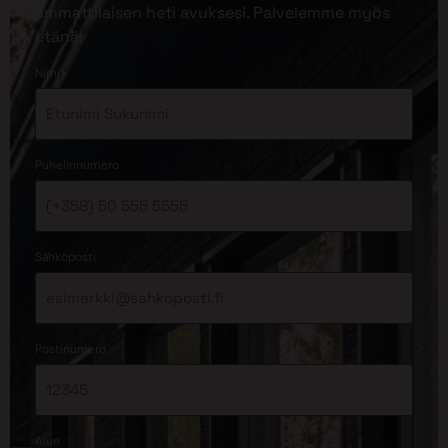
ammattilaisen heti avuksesi. Palvelemme myös
etänä!
*
Nimi
*
Puhelinnumero
*
Sähköposti
*
Postinumero
*
Alue