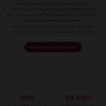
Teemme maksuttomia arviokäyntejä talon
valesokkeleihin Rautjärven alueella. Meiltä saat
asiantuntevan arvion valesokkelin kunnosta. Ja jos
tarvetta korjaukselle on, annamme
remonttisuunnitelman ja tarkan hinta-arvion
remontista. Tämä ei sido sinua vielä mihinkään.
Pyydä maksuton arviokäynti!
99%
33 419+
Tyytyväiset asiakkaat
Kunnostettua kotia