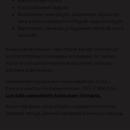
Rakennuksen kunto
Korjaustarpeen laajuus
Mahdolliset salaojatyöt, sadevesien ohjaukset
sekä pintavesikaatoihin liittyvät maansiirtotyöt
Mahdolliset samassa yhteydessä tehtävät muut
remontit
Koska nämä hintaan vaikuttavat tekijät vaihtelevat
yksilökohtaisesti jokaisessa kohteessa, on tarkan
hinta-arvion antaminen hankalaa ilman tarkkoja
kohteen tutkimuksia.
Valesokkelin korjauksen keskimääräinen hinta
Primalla asettuu hintahaarukkaan 750–2 000 €/jm.
Lue lisää valesokkelin korjauksen hinnasta.
Keskimääräisen omakotitalon valesokkeliremontti
saadaan tehtyä yleensä kahdessa-kolmessa viikossa.