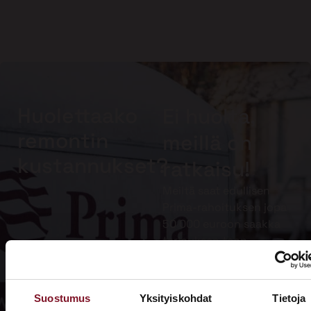
Huolettaako
Ei huolta,
remontin
meillä on
kustannukset?
ratkaisu!
Meiltä saat edullisen
Prima-rahoituksen jopa
50 000 euroon saakka
tarjouksen teon
yhteydessä. Muista
lisäksi hyödyntää
kotitalousvähennys.
Suostumus
Yksityiskohdat
Tietoja