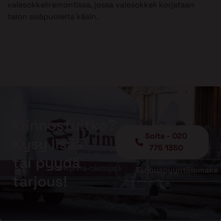
valesokkeliremontissa, jossa valesokkeli korjataan
talon sisäpuolelta käsin.
Kiinnostuitko?
Soita - 020
Kysy lisää
775 1350
tai pyydä
Tarjouspyyntölomake
tarjous!