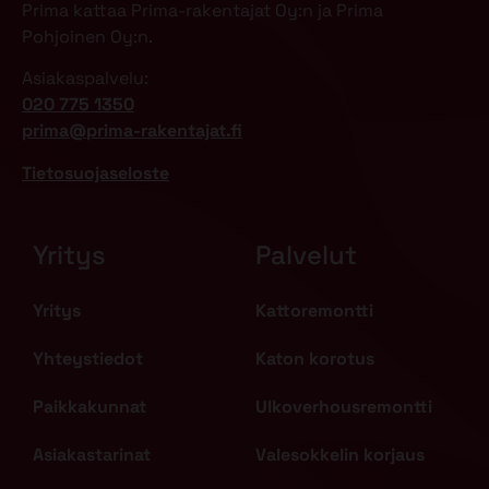
Prima kattaa Prima-rakentajat Oy:n ja Prima
Pohjoinen Oy:n.
Asiakaspalvelu:
020 775 1350
prima@prima-rakentajat.fi
Tietosuojaseloste
Yritys
Palvelut
Yritys
Kattoremontti
Yhteystiedot
Katon korotus
Paikkakunnat
Ulkoverhousremontti
Asiakastarinat
Valesokkelin korjaus