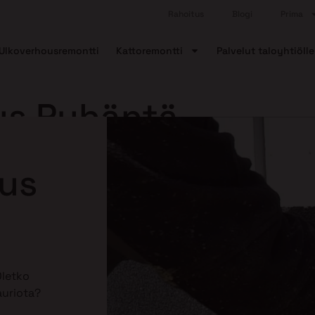
Rahoitus
Blogi
Prima
Ulkoverhousremontti
Kattoremontti
Palvelut taloyhtiölle
aus Pyhäntä
aus
Oletko
auriota?