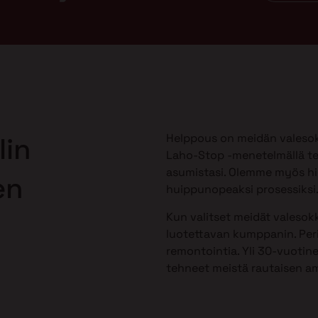
Helppous on meidän valesok
lin
Laho-Stop -menetelmällä te
asumistasi. Olemme myös h
en
huippunopeaksi prosessiksi
Kun valitset meidät valesokk
luotettavan kumppanin. Peri
remontointia. Yli 30-vuotine
tehneet meistä rautaisen am