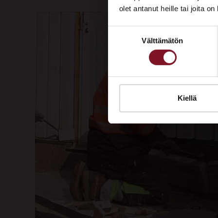
olet antanut heille tai joita o
Suostumuksen
Välttämätön
valinta
Kiellä