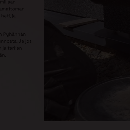
mmillaan
jaamattoman
heti, ja
in Pyhännän
unnosta. Ja jos
 ja tarkan
än.