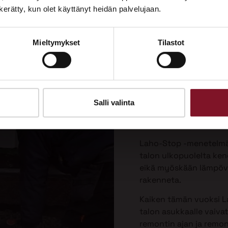
Tutustu palveluihimme esittelypisteellämme
n kerätty, kun olet käyttänyt heidän palvelujaan.
Lempäälän Asuntomessuilla 10.7.–9.8.2026.
Laho-Stop
Mieltymykset
Tilastot
Ota yhteyttä
menetelmä
korjaukse
Priman patentoima La
Salli valinta
valesokkelin korjausta 
vaivattomin ja paras v
Laho-Stop -menetelmäs
talon ulkopuolelta keng
eikä myöskään lämpöver
rakenneta.
Kaiken tämän vuoksi L
talon asukkaalle vaiva
remontin ajan ja remo