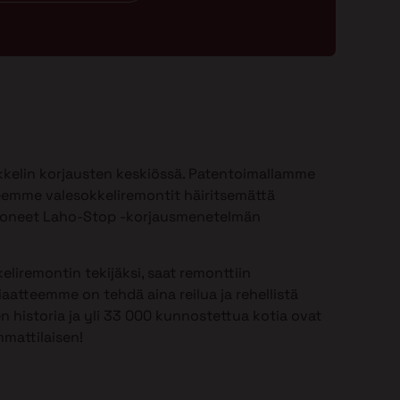
kelin korjausten keskiössä. Patentoimallamme
emme valesokkeliremontit häiritsemättä
ioneet Laho-Stop -korjausmenetelmän
.
eliremontin tekijäksi, saat remonttiin
aatteemme on tehdä aina reilua ja rehellistä
n historia ja yli 33 000 kunnostettua kotia ovat
mattilaisen!