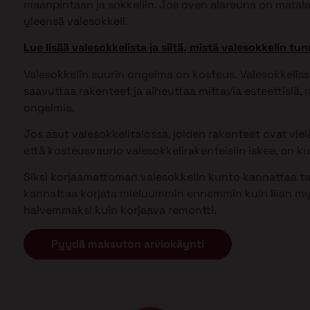
maanpintaan ja sokkeliin. Jos oven alareuna on matal
yleensä valesokkeli.
Lue lisää valesokkelista ja siitä, mistä valesokkelin tun
Valesokkelin suurin ongelma on kosteus. Valesokkel
saavuttaa rakenteet ja aiheuttaa mittavia esteettisiä, ra
ongelmia.
Jos asut valesokkelitalossa, joiden rakenteet ovat vielä 
että kosteusvaurio valesokkelirakenteisiin iskee, on kui
Siksi korjaamattoman valesokkelin kunto kannattaa tark
kannattaa korjata mieluummin ennemmin kuin liian my
halvemmaksi kuin korjaava remontti.
Pyydä maksuton arviokäynti