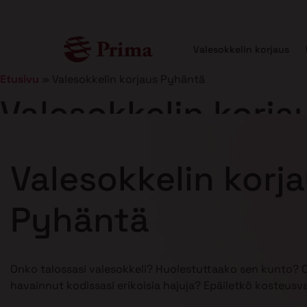
Valesokkelin korjaus
Etusivu
»
Valesokkelin korjaus Pyhäntä
Valesokkelin korj
Julkaistu
21.1.2025
7 min lukuaika
Valesokkelin korj
Pyhäntä
Onko talossasi valesokkeli? Huolestuttaako sen kunto? 
havainnut kodissasi erikoisia hajuja? Epäiletkö kosteusv