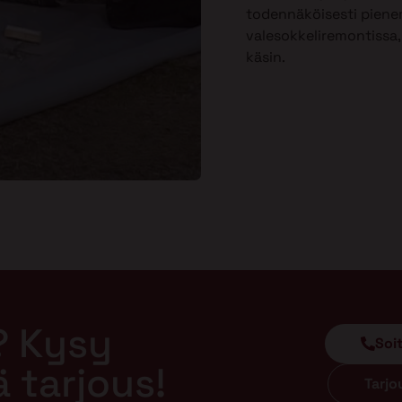
todennäköisesti piene
valesokkeliremontissa, 
käsin.
? Kysy
Soi
ä tarjous!
Tarj