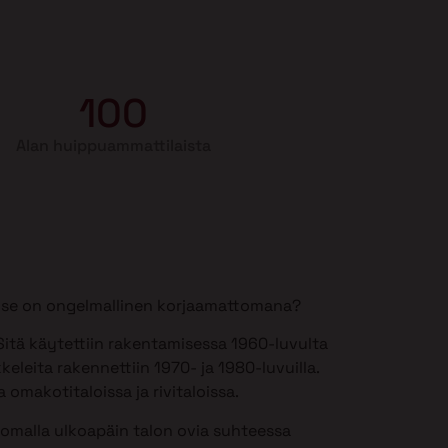
100
Alan huippuammattilaista
si se on ongelmallinen korjaamattomana?
itä käytettiin rakentamisessa 1960-luvulta
keleita rakennettiin 1970- ja 1980-luvuilla.
 omakotitaloissa ja rivitaloissa.
somalla ulkoapäin talon ovia suhteessa