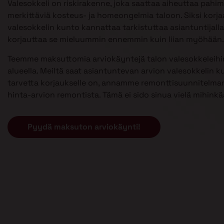
Valesokkeli on riskirakenne, joka saattaa aiheuttaa pahi
merkittäviä kosteus- ja homeongelmia taloon. Siksi kor
valesokkelin kunto kannattaa tarkistuttaa asiantuntijalla 
korjauttaa se mieluummin ennemmin kuin liian myöhään.
Teemme maksuttomia arviokäyntejä talon valesokkeleih
alueella. Meiltä saat asiantuntevan arvion valesokkelin k
tarvetta korjaukselle on, annamme remonttisuunnitelman
hinta-arvion remontista. Tämä ei sido sinua vielä mihinkä
Pyydä maksuton arviokäynti!