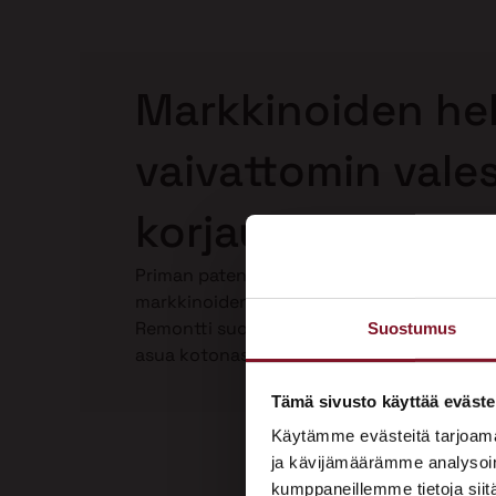
Markkinoiden hel
vaivattomin vale
korjaus Pyhännäl
Priman patentoima Laho-Stop valesokkelin
markkinoiden helpoin ja paras valesokkeli
Remontti suoritetaan kokonaan talon ulkop
Suostumus
asua kotonasi. Katso video Laho-Stop vale
Tämä sivusto käyttää eväste
Käytämme evästeitä tarjoama
ja kävijämäärämme analysoim
kumppaneillemme tietoja siitä