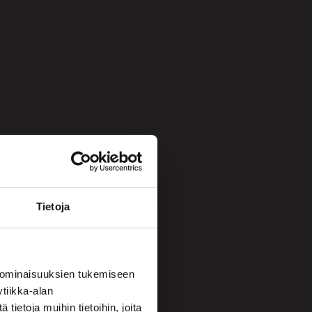
Tietoja
 ominaisuuksien tukemiseen
tiikka-alan
ietoja muihin tietoihin, joita