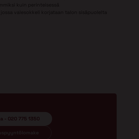
mmiksi kuin perinteisessä
jossa valesokkeli korjataan talon sisäpuolelta
ta - 020 775 1350
ouspyyntölomake