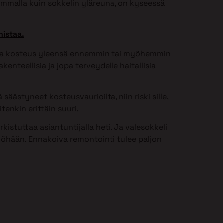
ammalla kuin sokkelin yläreuna, on kyseessä
nistaa.
issa kosteus yleensä ennemmin tai myöhemmin
kenteellisia ja jopa terveydelle haitallisia
säästyneet kosteusvaurioilta, niin riski sille,
tenkin erittäin suuri.
istuttaa asiantuntijalla heti. Ja valesokkeli
öhään. Ennakoiva remontointi tulee paljon