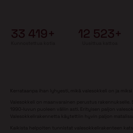
33 419+
12 523+
Kunnostettua kotia
Uusittua kattoa
Kerrataanpa ihan lyhyesti, mikä valesokkeli on ja mik
Valesokkeli on maanvarainen perustus rakennukselle. S
1990-luvun puoleen väliin asti. Erityisen paljon valesok
Valesokkelirakennetta käytettiin hyvin paljon matalissa
Kaikista helpoiten tunnistat valesokkelirakenteen kat