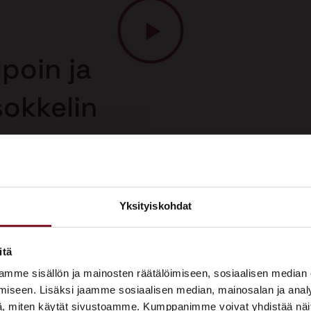
poin ja
sokkelin
lä
 korjaus on
n korjausmenetelmä.
uolelta, joten saat
Yksityiskohdat
sokkelin korjauksesta.
×
ASUNTOMESSUT 2026 · LEMPÄÄLÄ
itä
Prima on mukana
mme sisällön ja mainosten räätälöimiseen, sosiaalisen median
Asuntomessuilla!
iseen. Lisäksi jaamme sosiaalisen median, mainosalan ja analy
, miten käytät sivustoamme. Kumppanimme voivat yhdistää näitä t