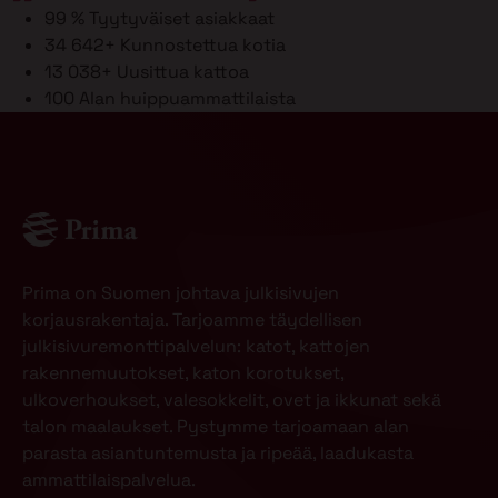
99 %
Tyytyväiset asiakkaat
34 642+
Kunnostettua kotia
13 038+
Uusittua kattoa
100
Alan huippuammattilaista
Prima on Suomen johtava julkisivujen
korjausrakentaja. Tarjoamme täydellisen
julkisivuremonttipalvelun: katot, kattojen
rakennemuutokset, katon korotukset,
ulkoverhoukset, valesokkelit, ovet ja ikkunat sekä
talon maalaukset. Pystymme tarjoamaan alan
parasta asiantuntemusta ja ripeää, laadukasta
ammattilaispalvelua.