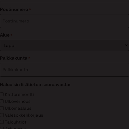
Postinumero
*
Alue
*
Paikkakunta
*
Haluaisin lisätietoa seuraavasta:
Kattoremontti
Ulkoverhous
Ulkomaalaus
Valesokkelikorjaus
Taloyhtiöt
Jokin muu