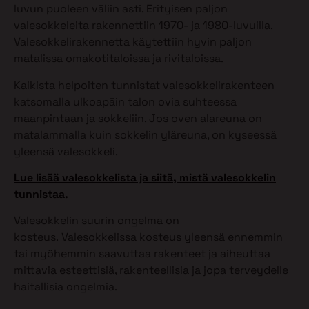
luvun puoleen väliin asti. Erityisen paljon
valesokkeleita rakennettiin 1970- ja 1980-luvuilla.
Valesokkelirakennetta käytettiin hyvin paljon
matalissa omakotitaloissa ja rivitaloissa.
Kaikista helpoiten tunnistat valesokkelirakenteen
katsomalla ulkoapäin talon ovia suhteessa
maanpintaan ja sokkeliin. Jos oven alareuna on
matalammalla kuin sokkelin yläreuna, on kyseessä
yleensä valesokkeli.
Lue lisää valesokkelista ja siitä, mistä valesokkelin
tunnistaa.
Valesokkelin suurin ongelma on
kosteus. Valesokkelissa kosteus yleensä ennemmin
tai myöhemmin saavuttaa rakenteet ja aiheuttaa
mittavia esteettisiä, rakenteellisia ja jopa terveydelle
haitallisia ongelmia.