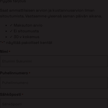
Pyydä tarjous
Saat ammattilaisen arvion ja kustannusarvion ilman
sitoutumista. Vastaamme yleensä saman päivän aikana.
✓
Maksuton arvio
✓
Ei sitoumusta
✓
30 v kokemus
"
" näyttää pakolliset kentät
*
Nimi
*
Puhelinnumero
*
Sähköposti
*