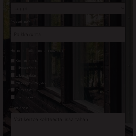
*
Paikkakunta
*
Haluaisin lisätietoa seuraavasta
Kattoremontti
Ulkoverhous
Ulkomaalaus
Valesokkelikorjaus
Taloyhtiöt
Jokin muu
Lisätietoja