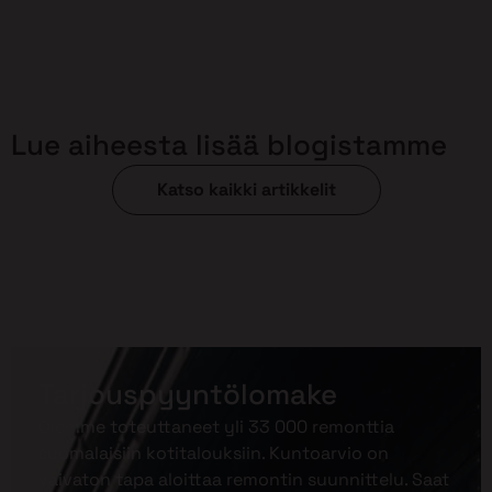
Lue aiheesta lisää blogistamme
Katso kaikki artikkelit
Tarjouspyyntölomake
Olemme toteuttaneet yli 33 000 remonttia
suomalaisiin kotitalouksiin. Kuntoarvio on
vaivaton tapa aloittaa remontin suunnittelu. Saat