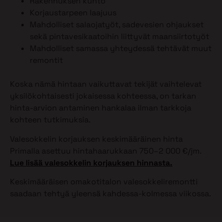
Rakennuksen kunto
Korjaustarpeen laajuus
Mahdolliset salaojatyöt, sadevesien ohjaukset
sekä pintavesikaatoihin liittyvät maansiirtotyöt
Mahdolliset samassa yhteydessä tehtävät muut
remontit
Koska nämä hintaan vaikuttavat tekijät vaihtelevat
yksilökohtaisesti jokaisessa kohteessa, on tarkan
hinta-arvion antaminen hankalaa ilman tarkkoja
kohteen tutkimuksia.
Valesokkelin korjauksen keskimääräinen hinta
Primalla asettuu hintahaarukkaan 750–2 000 €/jm.
Lue lisää valesokkelin korjauksen hinnasta.
Keskimääräisen omakotitalon valesokkeliremontti
saadaan tehtyä yleensä kahdessa-kolmessa viikossa.