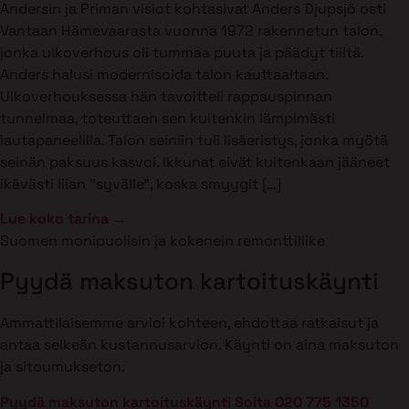
Andersin ja Priman visiot kohtasivat Anders Djupsjö osti
Vantaan Hämevaarasta vuonna 1972 rakennetun talon,
jonka ulkoverhous oli tummaa puuta ja päädyt tiiltä.
Anders halusi modernisoida talon kauttaaltaan.
Ulkoverhouksessa hän tavoitteli rappauspinnan
tunnelmaa, toteuttaen sen kuitenkin lämpimästi
lautapaneelilla. Talon seiniin tuli lisäeristys, jonka myötä
seinän paksuus kasvoi. Ikkunat eivät kuitenkaan jääneet
ikävästi liian ”syvälle”, koska smyygit […]
Lue koko tarina →
Suomen monipuolisin ja kokenein remonttiliike
Pyydä maksuton kartoituskäynti
Ammattilaisemme arvioi kohteen, ehdottaa ratkaisut ja
antaa selkeän kustannusarvion. Käynti on aina maksuton
ja sitoumukseton.
Pyydä maksuton kartoituskäynti
Soita 020 775 1350