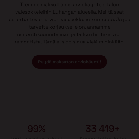
Teemme maksuttomia arviokäyntejä talon
valesokkeleihin Luhangan alueella. Meiltä saat
asiantuntevan arvion valesokkelin kunnosta. Ja jos
tarvetta korjaukselle on, annamme
remonttisuunnitelman ja tarkan hinta-arvion
remontista. Tämä ei sido sinua vielä mihinkään.
Pyydä maksuton arviokäynti!
99%
33 419+
Tyytyväiset asiakkaat
Kunnostettua kotia