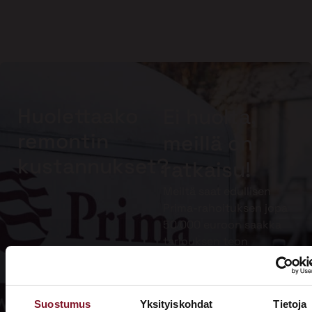
Huolettaako
Ei huolta,
remontin
meillä on
kustannukset?
ratkaisu!
Meiltä saat edullisen
Prima-rahoituksen jopa
50 000 euroon saakka
tarjouksen teon
yhteydessä. Muista
lisäksi hyödyntää
kotitalousvähennys.
Suostumus
Yksityiskohdat
Tietoja