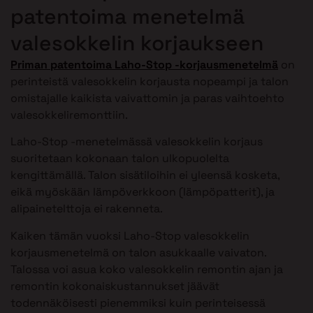
patentoima menetelmä
valesokkelin korjaukseen
Priman patentoima Laho-Stop -korjausmenetelmä
on
perinteistä valesokkelin korjausta nopeampi ja talon
omistajalle kaikista vaivattomin ja paras vaihtoehto
valesokkeliremonttiin.
Laho-Stop -menetelmässä valesokkelin korjaus
suoritetaan kokonaan talon ulkopuolelta
kengittämällä. Talon sisätiloihin ei yleensä kosketa,
eikä myöskään lämpöverkkoon (lämpöpatterit), ja
alipainetelttoja ei rakenneta.
Kaiken tämän vuoksi Laho-Stop valesokkelin
korjausmenetelmä on talon asukkaalle vaivaton.
Talossa voi asua koko valesokkelin remontin ajan ja
remontin kokonaiskustannukset jäävät
todennäköisesti pienemmiksi kuin perinteisessä