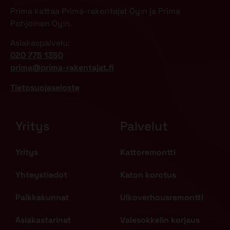
Prima kattaa Prima-rakentajat Oy:n ja Prima
Pohjoinen Oy:n.
Asiakaspalvelu:
020 775 1350
prima@prima-rakentajat.fi
Tietosuojaseloste
Yritys
Palvelut
Yritys
Kattoremontti
Yhteystiedot
Katon korotus
Paikkakunnat
Ulkoverhousremontti
Asiakastarinat
Valesokkelin korjaus