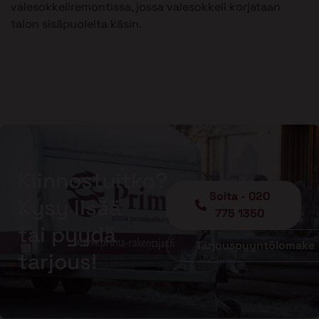
valesokkeliremontissa, jossa valesokkeli korjataan
talon sisäpuolelta käsin.
Kiinnostuitko?
Soita - 020
Kysy lisää
775 1350
tai pyydä
Tarjouspyyntölomake
tarjous!