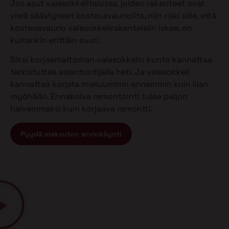
Jos asut valesokkelitalossa, joiden rakenteet ovat
vielä säästyneet kosteusvaurioilta, niin riski sille, että
kosteusvaurio valesokkelirakenteisiin iskee, on
kuitenkin erittäin suuri.
Siksi korjaamattoman valesokkelin kunto kannattaa
tarkistuttaa asiantuntijalla heti. Ja valesokkeli
kannattaa korjata mieluummin ennemmin kuin liian
myöhään. Ennakoiva remontointi tulee paljon
halvemmaksi kuin korjaava remontti.
Pyydä maksuton arviokäynti