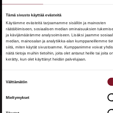
Lue lisää
Prima-
Tämä sivusto käyttää evästeitä
rahoituksesta
Käytämme evästeitä tarjoamamme sisällön ja mainosten
Lue lisää
räätälöimiseen, sosiaalisen median ominaisuuksien tukemis
kotitalousvähennyksi
ja kävijämäärämme analysoimiseen. Lisäksi jaamme sosiaal
median, mainosalan ja analytiikka-alan kumppaneillemme tie
siitä, miten käytät sivustoamme. Kumppanimme voivat yhdis
näitä tietoja muihin tietoihin, joita olet antanut heille tai joita o
kerätty, kun olet käyttänyt heidän palvelujaan.
ASUNTOMESSUT 2026 · LEMPÄÄLÄ
Prima on mukana
Suostumuksen
Asuntomessuilla!
Välttämätön
valinta
Usein kysytyt kysymykset –
Tutustu palveluihimme esittelypisteellämme
Lempäälän Asuntomessuilla 10.7.–9.8.2026.
valesokkelin korjaus
Mieltymykset
Ota yhteyttä
Mikä on valesokkeli?