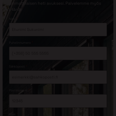
ammattilaisen heti avuksesi. Palvelemme myös
etänä!
*
Nimi
*
Puhelinnumero
*
Sähköposti
*
Postinumero
*
Alue