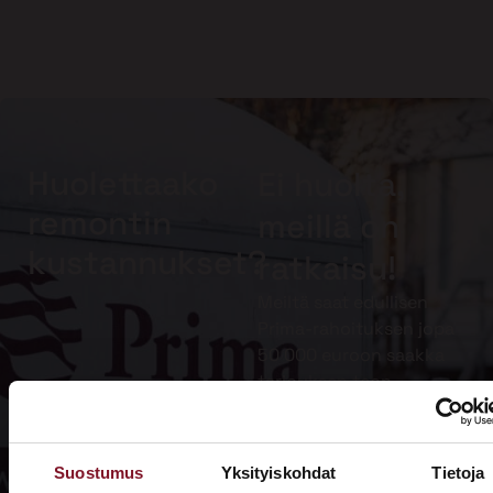
Huolettaako
Ei huolta,
remontin
meillä on
kustannukset?
ratkaisu!
Meiltä saat edullisen
Prima-rahoituksen jopa
50 000 euroon saakka
tarjouksen teon
yhteydessä. Muista
lisäksi hyödyntää
kotitalousvähennys.
Suostumus
Yksityiskohdat
Tietoja