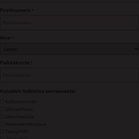
Postinumero
*
Alue
*
Paikkakunta
*
Haluaisin lisätietoa seuraavasta:
Kattoremontti
Ulkoverhous
Ulkomaalaus
Valesokkelikorjaus
Taloyhtiöt
Jokin muu