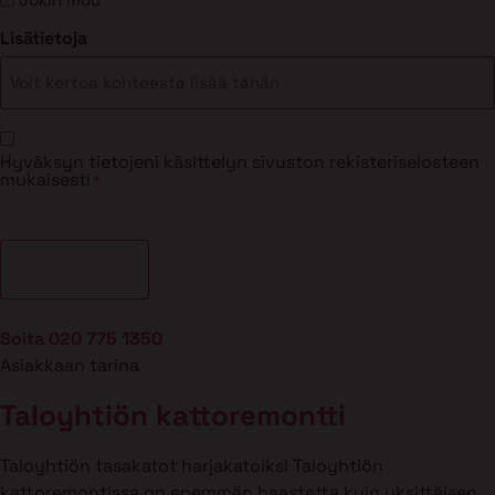
Lisätietoja
Suostumus
Hyväksyn tietojeni käsittelyn sivuston rekisteriselosteen
*
mukaisesti
*
Soita 020 775 1350
Asiakkaan tarina
Taloyhtiön kattoremontti
Taloyhtiön tasakatot harjakatoiksi Taloyhtiön
kattoremontissa on enemmän haastetta kuin yksittäisen