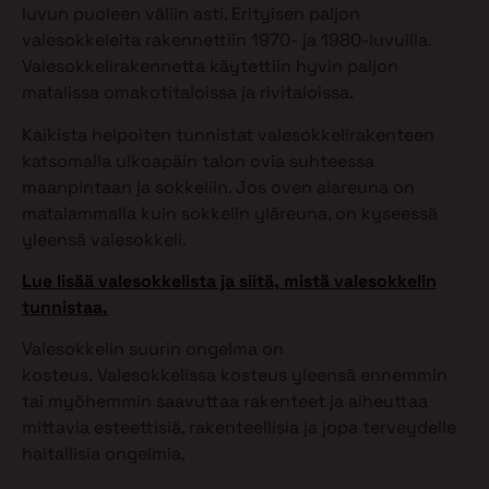
luvun puoleen väliin asti. Erityisen paljon
valesokkeleita rakennettiin 1970- ja 1980-luvuilla.
Valesokkelirakennetta käytettiin hyvin paljon
matalissa omakotitaloissa ja rivitaloissa.
Kaikista helpoiten tunnistat valesokkelirakenteen
katsomalla ulkoapäin talon ovia suhteessa
maanpintaan ja sokkeliin. Jos oven alareuna on
matalammalla kuin sokkelin yläreuna, on kyseessä
yleensä valesokkeli.
Lue lisää valesokkelista ja siitä, mistä valesokkelin
tunnistaa.
Valesokkelin suurin ongelma on
kosteus. Valesokkelissa kosteus yleensä ennemmin
tai myöhemmin saavuttaa rakenteet ja aiheuttaa
mittavia esteettisiä, rakenteellisia ja jopa terveydelle
haitallisia ongelmia.