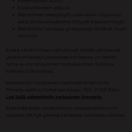
Rakennuksen kunto
Korjaustarpeen laajuus
Mahdolliset salaojatyöt, sadevesien ohjaukset
sekä pintavesikaatoihin liittyvät maansiirtotyöt
Mahdolliset samassa yhteydessä tehtävät muut
remontit
Koska nämä hintaan vaikuttavat tekijät vaihtelevat
yksilökohtaisesti jokaisessa kohteessa, on tarkan
hinta-arvion antaminen hankalaa ilman tarkkoja
kohteen tutkimuksia.
Valesokkelin korjauksen keskimääräinen hinta
Primalla asettuu hintahaarukkaan 750–2 000 €/jm.
Lue lisää valesokkelin korjauksen hinnasta.
Keskimääräisen omakotitalon valesokkeliremontti
saadaan tehtyä yleensä kahdessa-kolmessa viikossa.