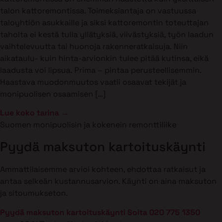
talon kattoremontissa. Toimeksiantaja on vastuussa
taloyhtiön asukkaille ja siksi kattoremontin toteuttajan
taholta ei kestä tulla yllätyksiä, viivästyksiä, työn laadun
vaihtelevuutta tai huonoja rakenneratkaisuja. Niin
aikataulu- kuin hinta-arvionkin tulee pitää kutinsa, eikä
laadusta voi lipsua. Prima – pintaa perusteellisemmin.
Haastava muodonmuutos vaatii osaavat tekijät ja
monipuolisen osaamisen […]
Lue koko tarina →
Suomen monipuolisin ja kokenein remonttiliike
Pyydä maksuton kartoituskäynti
Ammattilaisemme arvioi kohteen, ehdottaa ratkaisut ja
antaa selkeän kustannusarvion. Käynti on aina maksuton
ja sitoumukseton.
Pyydä maksuton kartoituskäynti
Soita 020 775 1350