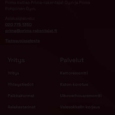
Prima kattaa Prima-rakentajat Oy:n ja Prima
Pohjoinen Oy:n.
Asiakaspalvelu:
020 775 1350
prima@prima-rakentajat.fi
Tietosuojaseloste
Yritys
Palvelut
Yritys
Kattoremontti
Yhteystiedot
Katon korotus
Paikkakunnat
Ulkoverhousremontti
Asiakastarinat
Valesokkelin korjaus