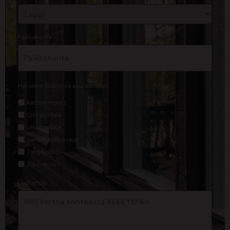
*
Paikkakunta
*
Haluaisin lisätietoa seuraavasta
Kattoremontti
Ulkoverhous
Ulkomaalaus
Valesokkelikorjaus
Taloyhtiöt
Jokin muu
Lisätietoja