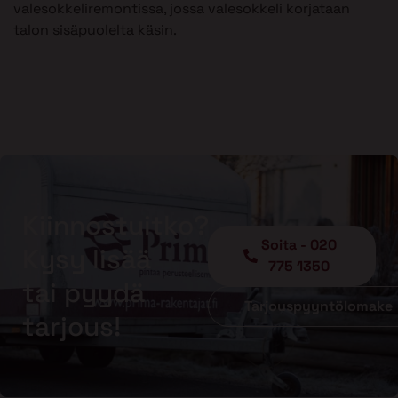
valesokkeliremontissa, jossa valesokkeli korjataan
talon sisäpuolelta käsin.
Kiinnostuitko?
Soita - 020
Kysy lisää
775 1350
tai pyydä
Tarjouspyyntölomake
tarjous!