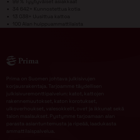
99 %
Tyytyväiset asiakkaat
34 642+
Kunnostettua kotia
13 038+
Uusittua kattoa
100
Alan huippuammattilaista
Prima on Suomen johtava julkisivujen
korjausrakentaja. Tarjoamme täydellisen
julkisivuremonttipalvelun: katot, kattojen
rakennemuutokset, katon korotukset,
ulkoverhoukset, valesokkelit, ovet ja ikkunat sekä
talon maalaukset. Pystymme tarjoamaan alan
parasta asiantuntemusta ja ripeää, laadukasta
ammattilaispalvelua.