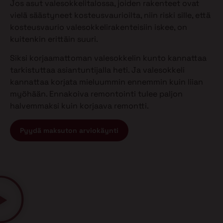
Jos asut valesokkelitalossa, joiden rakenteet ovat
vielä säästyneet kosteusvaurioilta, niin riski sille, että
kosteusvaurio valesokkelirakenteisiin iskee, on
kuitenkin erittäin suuri.
Siksi korjaamattoman valesokkelin kunto kannattaa
tarkistuttaa asiantuntijalla heti. Ja valesokkeli
kannattaa korjata mieluummin ennemmin kuin liian
myöhään. Ennakoiva remontointi tulee paljon
halvemmaksi kuin korjaava remontti.
Pyydä maksuton arviokäynti