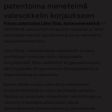
patentoima menetelmä
valesokkelin korjaukseen
Priman patentoima Laho-Stop -korjausmenetelmä
on
perinteistä valesokkelin korjausta nopeampi ja talon
omistajalle kaikista vaivattomin ja paras vaihtoehto
valesokkeliremonttiin.
Laho-Stop -menetelmässä valesokkelin korjaus
suoritetaan kokonaan talon ulkopuolelta
kengittämällä. Talon sisätiloihin ei yleensä kosketa,
eikä myöskään lämpöverkkoon (lämpöpatterit), ja
alipainetelttoja ei rakenneta.
Kaiken tämän vuoksi Laho-Stop valesokkelin
korjausmenetelmä on talon asukkaalle vaivaton.
Talossa voi asua koko valesokkelin remontin ajan ja
remontin kokonaiskustannukset jäävät
todennäköisesti pienemmiksi kuin perinteisessä