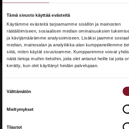
Lue lisää
Prima-
Tämä sivusto käyttää evästeitä
rahoituksesta
Käytämme evästeitä tarjoamamme sisällön ja mainosten
räätälöimiseen, sosiaalisen median ominaisuuksien tukemis
Lue lisää
ja kävijämäärämme analysoimiseen. Lisäksi jaamme sosiaal
kotitalousvähennyksi
median, mainosalan ja analytiikka-alan kumppaneillemme tie
siitä, miten käytät sivustoamme. Kumppanimme voivat yhdis
näitä tietoja muihin tietoihin, joita olet antanut heille tai joita o
kerätty, kun olet käyttänyt heidän palvelujaan.
ASUNTOMESSUT 2026 · LEMPÄÄLÄ
Prima on mukana
Suostumuksen
Asuntomessuilla!
Välttämätön
valinta
Usein kysytyt kysymykset –
Tutustu palveluihimme esittelypisteellämme
Lempäälän Asuntomessuilla 10.7.–9.8.2026.
valesokkelin korjaus
Mieltymykset
Ota yhteyttä
Tilastot
Mikä on valesokkeli?