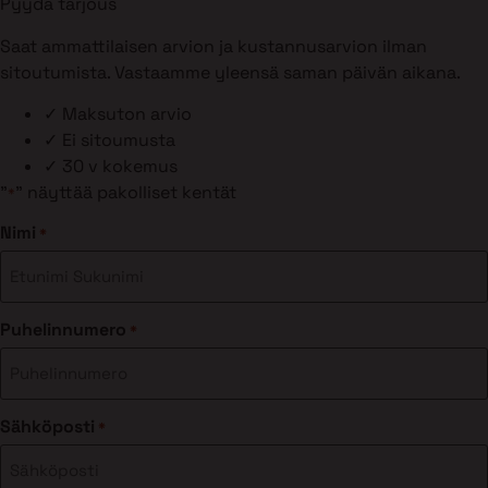
Pyydä tarjous
Saat ammattilaisen arvion ja kustannusarvion ilman
sitoutumista. Vastaamme yleensä saman päivän aikana.
✓
Maksuton arvio
✓
Ei sitoumusta
✓
30 v kokemus
"
" näyttää pakolliset kentät
*
Nimi
*
Puhelinnumero
*
Sähköposti
*