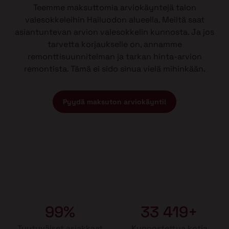
Teemme maksuttomia arviokäyntejä talon
valesokkeleihin Hailuodon alueella. Meiltä saat
asiantuntevan arvion valesokkelin kunnosta. Ja jos
tarvetta korjaukselle on, annamme
remonttisuunnitelman ja tarkan hinta-arvion
remontista. Tämä ei sido sinua vielä mihinkään.
Pyydä maksuton arviokäynti!
99%
33 419+
Tyytyväiset asiakkaat
Kunnostettua kotia