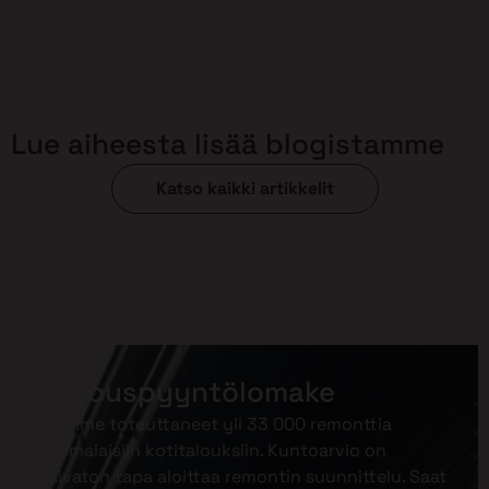
Lue aiheesta lisää blogistamme
Katso kaikki artikkelit
Tarjouspyyntölomake
Olemme toteuttaneet yli 33 000 remonttia
suomalaisiin kotitalouksiin. Kuntoarvio on
vaivaton tapa aloittaa remontin suunnittelu. Saat