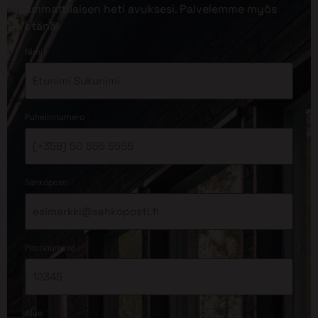
ammattilaisen heti avuksesi. Palvelemme myös
etänä!
*
Nimi
*
Puhelinnumero
*
Sähköposti
*
Postinumero
*
Alue