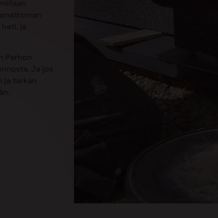
mmillaan
jaamattoman
heti, ja
in Perhon
unnosta. Ja jos
 ja tarkan
än.