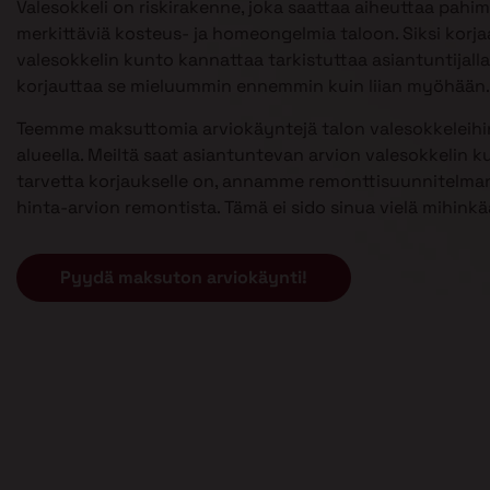
Valesokkeli on riskirakenne, joka saattaa aiheuttaa pahi
merkittäviä kosteus- ja homeongelmia taloon. Siksi kor
valesokkelin kunto kannattaa tarkistuttaa asiantuntijalla 
korjauttaa se mieluummin ennemmin kuin liian myöhään.
Teemme maksuttomia arviokäyntejä talon valesokkeleih
alueella. Meiltä saat asiantuntevan arvion valesokkelin k
tarvetta korjaukselle on, annamme remonttisuunnitelman
hinta-arvion remontista. Tämä ei sido sinua vielä mihinkä
Pyydä maksuton arviokäynti!