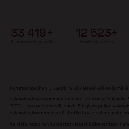
33 419+
12 523+
Kunnostettua kotia
Uusittua kattoa
Kerrataanpa ihan lyhyesti, mikä valesokkeli on ja mik
Valesokkeli on maanvarainen perustus rakennukselle. S
1990-luvun puoleen väliin asti. Erityisen paljon valesok
Valesokkelirakennetta käytettiin hyvin paljon matalissa
Kaikista helpoiten tunnistat valesokkelirakenteen kat