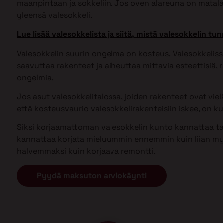
maanpintaan ja sokkeliin. Jos oven alareuna on matal
yleensä valesokkeli.
Lue lisää valesokkelista ja siitä, mistä valesokkelin tun
Valesokkelin suurin ongelma on kosteus. Valesokkel
saavuttaa rakenteet ja aiheuttaa mittavia esteettisiä, ra
ongelmia.
Jos asut valesokkelitalossa, joiden rakenteet ovat vielä 
että kosteusvaurio valesokkelirakenteisiin iskee, on kui
Siksi korjaamattoman valesokkelin kunto kannattaa tark
kannattaa korjata mieluummin ennemmin kuin liian my
halvemmaksi kuin korjaava remontti.
Pyydä maksuton arviokäynti