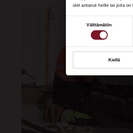
olet antanut heille tai joita o
Suostumuksen
Välttämätön
valinta
Kiellä