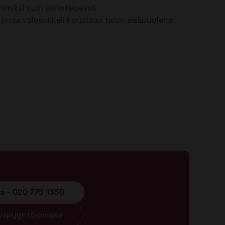
mmiksi kuin perinteisessä
jossa valesokkeli korjataan talon sisäpuolelta
ta - 020 775 1350
ouspyyntölomake