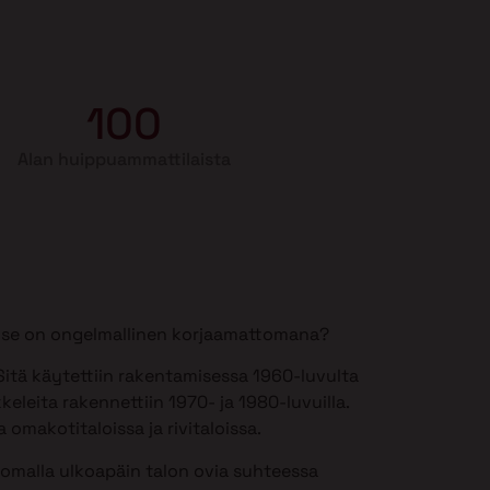
100
Alan huippuammattilaista
si se on ongelmallinen korjaamattomana?
itä käytettiin rakentamisessa 1960-luvulta
keleita rakennettiin 1970- ja 1980-luvuilla.
 omakotitaloissa ja rivitaloissa.
somalla ulkoapäin talon ovia suhteessa