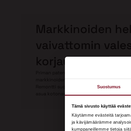
Markkinoiden hel
vaivattomin vale
korjaus Perhossa
Priman patentoima Laho-Stop valesokkelin
markkinoiden helpoin ja paras valesokkeli
Remontti suoritetaan kokonaan talon ulkop
Suostumus
asua kotonasi. Katso video Laho-Stop vale
Tämä sivusto käyttää eväste
Käytämme evästeitä tarjoama
ja kävijämäärämme analysoim
kumppaneillemme tietoja siitä