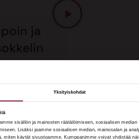
poin ja
sokkelin
 korjaus on
n korjausmenetelmä.
uolelta, joten saat
Yksityiskohdat
sokkelin korjauksesta.
×
ASUNTOMESSUT 2026 · LEMPÄÄLÄ
itä
Prima on mukana
mme sisällön ja mainosten räätälöimiseen, sosiaalisen median
Asuntomessuilla!
iseen. Lisäksi jaamme sosiaalisen median, mainosalan ja analy
, miten käytät sivustoamme. Kumppanimme voivat yhdistää näitä t