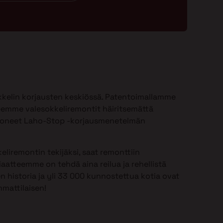
kelin korjausten keskiössä. Patentoimallamme
emme valesokkeliremontit häiritsemättä
ioneet Laho-Stop -korjausmenetelmän
.
eliremontin tekijäksi, saat remonttiin
aatteemme on tehdä aina reilua ja rehellistä
n historia ja yli 33 000 kunnostettua kotia ovat
mattilaisen!