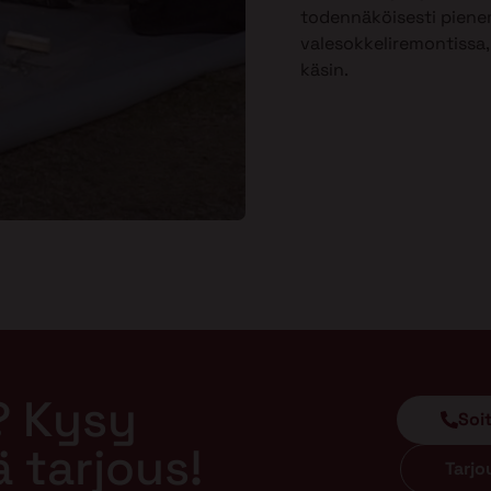
todennäköisesti piene
valesokkeliremontissa, 
käsin.
? Kysy
Soi
ä tarjous!
Tarj