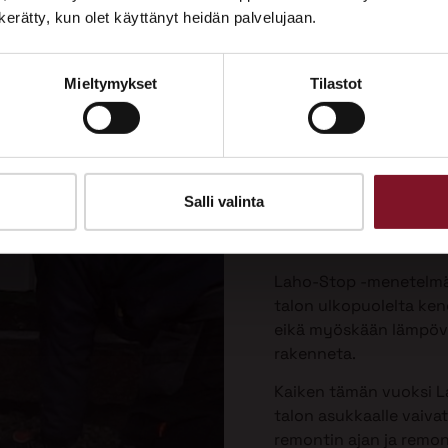
Tutustu palveluihimme esittelypisteellämme
n kerätty, kun olet käyttänyt heidän palvelujaan.
Lempäälän Asuntomessuilla 10.7.–9.8.2026.
Laho-Stop
Mieltymykset
Tilastot
Ota yhteyttä
menetelmä
korjaukse
Priman patentoima La
Salli valinta
valesokkelin korjausta 
vaivattomin ja paras v
Laho-Stop -menetelmäs
talon ulkopuolelta keng
eikä myöskään lämpöver
rakenneta.
Kaiken tämän vuoksi L
talon asukkaalle vaiva
remontin ajan ja remo