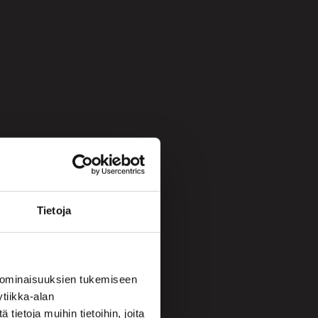
Tietoja
 ominaisuuksien tukemiseen
tiikka-alan
ietoja muihin tietoihin, joita