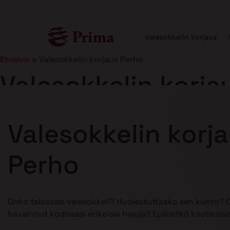
Valesokkelin korjaus
Etusivu
»
Valesokkelin korjaus Perho
Valesokkelin korja
Julkaistu
21.1.2025
7 min lukuaika
Valesokkelin korj
Perho
Onko talossasi valesokkeli? Huolestuttaako sen kunto? 
havainnut kodissasi erikoisia hajuja? Epäiletkö kosteusv