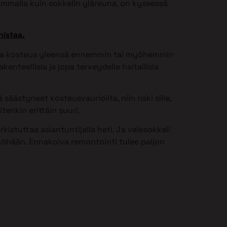
ammalla kuin sokkelin yläreuna, on kyseessä
nistaa.
issa kosteus yleensä ennemmin tai myöhemmin
kenteellisia ja jopa terveydelle haitallisia
säästyneet kosteusvaurioilta, niin riski sille,
tenkin erittäin suuri.
istuttaa asiantuntijalla heti. Ja valesokkeli
öhään. Ennakoiva remontointi tulee paljon