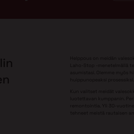
Helppous on meidän valesok
lin
Laho-Stop -menetelmällä te
asumistasi. Olemme myös h
en
huippunopeaksi prosessiksi
Kun valitset meidät valesokk
luotettavan kumppanin. Peri
remontointia. Yli 30-vuotine
tehneet meistä rautaisen am