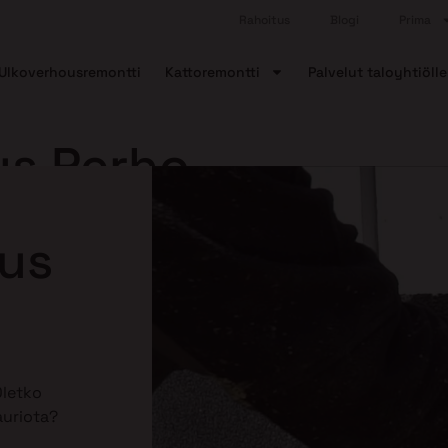
Rahoitus
Blogi
Prima
Ulkoverhousremontti
Kattoremontti
Palvelut taloyhtiölle
us Perho
aus
Oletko
auriota?