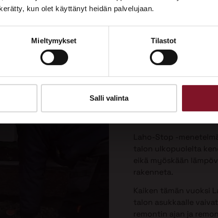
Tutustu palveluihimme esittelypisteellämme
n kerätty, kun olet käyttänyt heidän palvelujaan.
Lempäälän Asuntomessuilla 10.7.–9.8.2026.
Laho-Stop
Mieltymykset
Tilastot
Ota yhteyttä
menetelmä
korjaukse
Priman patentoima La
Salli valinta
valesokkelin korjausta 
vaivattomin ja paras v
Laho-Stop -menetelmäs
talon ulkopuolelta keng
eikä myöskään lämpöver
rakenneta.
Kaiken tämän vuoksi L
talon asukkaalle vaiva
remontin ajan ja remo