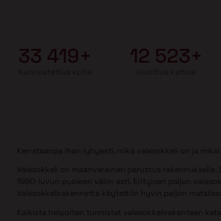
33 419+
12 523+
Kunnostettua kotia
Uusittua kattoa
Kerrataanpa ihan lyhyesti, mikä valesokkeli on ja mik
Valesokkeli on maanvarainen perustus rakennukselle. S
1990-luvun puoleen väliin asti. Erityisen paljon valesok
Valesokkelirakennetta käytettiin hyvin paljon matalissa
Kaikista helpoiten tunnistat valesokkelirakenteen kat