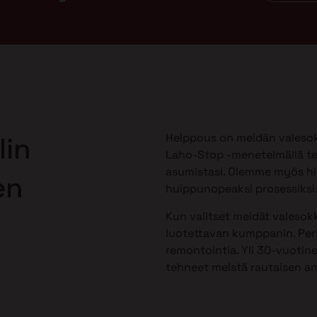
Helppous on meidän valesok
lin
Laho-Stop -menetelmällä te
asumistasi. Olemme myös h
en
huippunopeaksi prosessiksi
Kun valitset meidät valesokk
luotettavan kumppanin. Peri
remontointia. Yli 30-vuotine
tehneet meistä rautaisen am