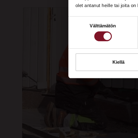
olet antanut heille tai joita o
Suostumuksen
Välttämätön
valinta
Kiellä