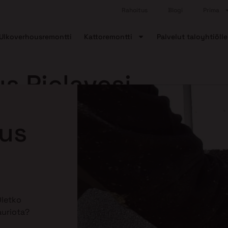
Rahoitus
Blogi
Prima
Ulkoverhousremontti
Kattoremontti
Palvelut taloyhtiölle
s Pielavesi
aus
Oletko
auriota?