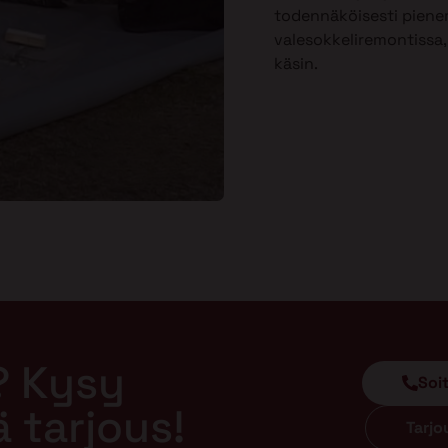
todennäköisesti piene
valesokkeliremontissa, 
käsin.
? Kysy
Soi
ä tarjous!
Tarj