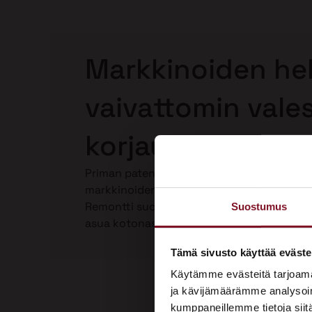
Markkinoiden hel
vaivattomin vale
korjaus Pielavede
Priman patentoima Laho-Stop valesokkelin
markkinoiden helpoin ja paras valesokkeli
Remontti suoritetaan kokonaan talon ulkop
Suostumus
asua kotonasi. Katso video Laho-Stop vale
Tämä sivusto käyttää eväste
Käytämme evästeitä tarjoama
ja kävijämäärämme analysoim
kumppaneillemme tietoja siitä