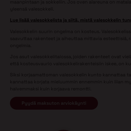
maanpintaan ja sokkeliin. Jos oven alareuna on matal
yleensä valesokkeli.
Lue lisää valesokkelista ja siitä, mistä valesokkelin tun
Valesokkelin suurin ongelma on kosteus. Valesokkel
saavuttaa rakenteet ja aiheuttaa mittavia esteettisiä, ra
ongelmia.
Jos asut valesokkelitalossa, joiden rakenteet ovat vielä 
että kosteusvaurio valesokkelirakenteisiin iskee, on kui
Siksi korjaamattoman valesokkelin kunto kannattaa tark
kannattaa korjata mieluummin ennemmin kuin liian my
halvemmaksi kuin korjaava remontti.
Pyydä maksuton arviokäynti