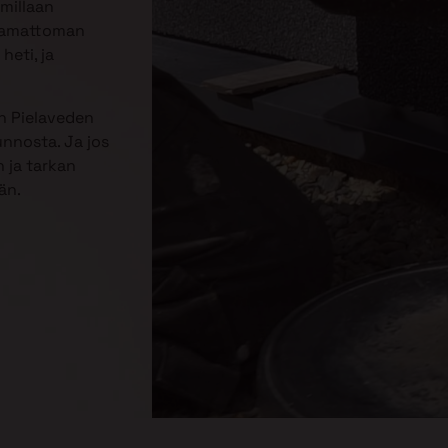
mmillaan
jaamattoman
heti, ja
n Pielaveden
unnosta. Ja jos
 ja tarkan
än.