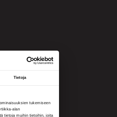
Tietoja
 ominaisuuksien tukemiseen
tiikka-alan
ietoja muihin tietoihin, joita