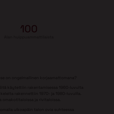
100
Alan huippuammattilaista
si se on ongelmallinen korjaamattomana?
itä käytettiin rakentamisessa 1960-luvulta
keleita rakennettiin 1970- ja 1980-luvuilla.
 omakotitaloissa ja rivitaloissa.
somalla ulkoapäin talon ovia suhteessa