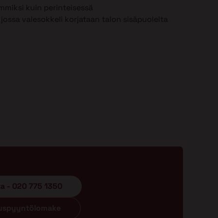
mmiksi kuin perinteisessä
jossa valesokkeli korjataan talon sisäpuolelta
ta - 020 775 1350
ouspyyntölomake