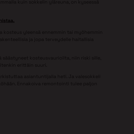
ammalla kuin sokkelin yläreuna, on kyseessä
nistaa.
issa kosteus yleensä ennemmin tai myöhemmin
kenteellisia ja jopa terveydelle haitallisia
säästyneet kosteusvaurioilta, niin riski sille,
tenkin erittäin suuri.
istuttaa asiantuntijalla heti. Ja valesokkeli
öhään. Ennakoiva remontointi tulee paljon