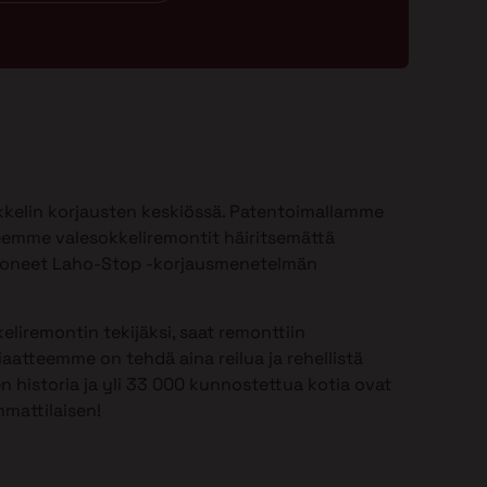
kelin korjausten keskiössä. Patentoimallamme
emme valesokkeliremontit häiritsemättä
ioneet Laho-Stop -korjausmenetelmän
.
eliremontin tekijäksi, saat remonttiin
aatteemme on tehdä aina reilua ja rehellistä
n historia ja yli 33 000 kunnostettua kotia ovat
mattilaisen!