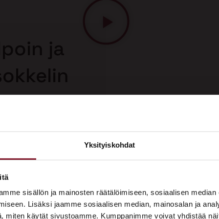
poin ja
sokkelin
llä
 korjaus on
n korjausmenetelmä.
uolelta, joten saat
Yksityiskohdat
sokkelin korjauksesta.
×
ASUNTOMESSUT 2026 · LEMPÄÄLÄ
itä
Prima on mukana
mme sisällön ja mainosten räätälöimiseen, sosiaalisen median
Asuntomessuilla!
iseen. Lisäksi jaamme sosiaalisen median, mainosalan ja analy
, miten käytät sivustoamme. Kumppanimme voivat yhdistää näitä t