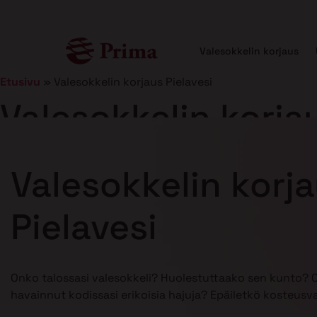
Valesokkelin korjaus
Etusivu
»
Valesokkelin korjaus Pielavesi
Valesokkelin korjau
Julkaistu
21.1.2025
7 min lukuaika
Valesokkelin korj
Pielavesi
Onko talossasi valesokkeli? Huolestuttaako sen kunto? 
havainnut kodissasi erikoisia hajuja? Epäiletkö kosteusv