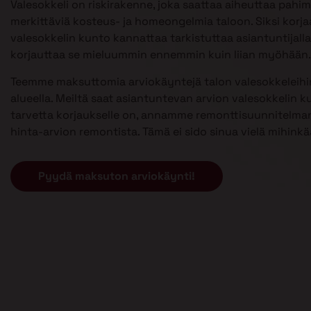
Valesokkeli on riskirakenne, joka saattaa aiheuttaa pahi
merkittäviä kosteus- ja homeongelmia taloon. Siksi kor
valesokkelin kunto kannattaa tarkistuttaa asiantuntijalla 
korjauttaa se mieluummin ennemmin kuin liian myöhään.
Teemme maksuttomia arviokäyntejä talon valesokkeleihi
alueella. Meiltä saat asiantuntevan arvion valesokkelin k
tarvetta korjaukselle on, annamme remonttisuunnitelman
hinta-arvion remontista. Tämä ei sido sinua vielä mihinkä
Pyydä maksuton arviokäynti!