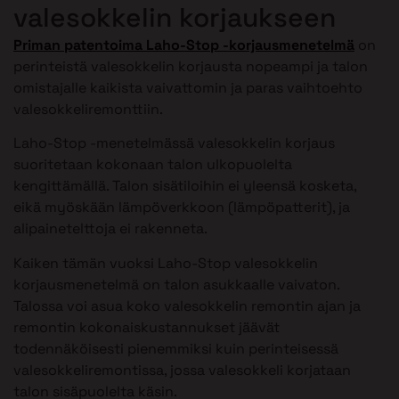
valesokkelin korjaukseen
Priman patentoima Laho-Stop -korjausmenetelmä
on
perinteistä valesokkelin korjausta nopeampi ja talon
omistajalle kaikista vaivattomin ja paras vaihtoehto
valesokkeliremonttiin.
Laho-Stop -menetelmässä valesokkelin korjaus
suoritetaan kokonaan talon ulkopuolelta
kengittämällä. Talon sisätiloihin ei yleensä kosketa,
eikä myöskään lämpöverkkoon (lämpöpatterit), ja
alipainetelttoja ei rakenneta.
Kaiken tämän vuoksi Laho-Stop valesokkelin
korjausmenetelmä on talon asukkaalle vaivaton.
Talossa voi asua koko valesokkelin remontin ajan ja
remontin kokonaiskustannukset jäävät
todennäköisesti pienemmiksi kuin perinteisessä
valesokkeliremontissa, jossa valesokkeli korjataan
talon sisäpuolelta käsin.