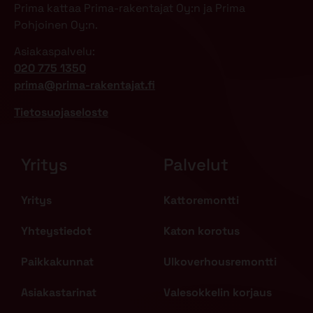
Prima kattaa Prima-rakentajat Oy:n ja Prima
Pohjoinen Oy:n.
Asiakaspalvelu:
020 775 1350
prima@prima-rakentajat.fi
Tietosuojaseloste
Yritys
Palvelut
Yritys
Kattoremontti
Yhteystiedot
Katon korotus
Paikkakunnat
Ulkoverhousremontti
Asiakastarinat
Valesokkelin korjaus