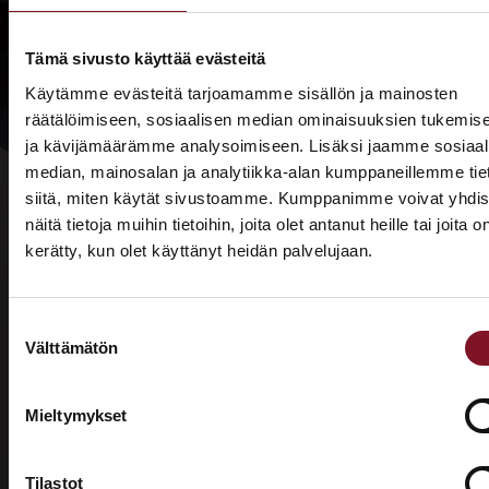
Lue lisää
kotitalousvähennyksi
Tämä sivusto käyttää evästeitä
Käytämme evästeitä tarjoamamme sisällön ja mainosten
räätälöimiseen, sosiaalisen median ominaisuuksien tukemis
ja kävijämäärämme analysoimiseen. Lisäksi jaamme sosiaal
median, mainosalan ja analytiikka-alan kumppaneillemme tie
siitä, miten käytät sivustoamme. Kumppanimme voivat yhdis
näitä tietoja muihin tietoihin, joita olet antanut heille tai joita o
kerätty, kun olet käyttänyt heidän palvelujaan.
ASUNTOMESSUT 2026 · LEMPÄÄLÄ
Usein kysytyt kysymykset –
Prima on mukana
valesokkelin korjaus
Suostumuksen
Asuntomessuilla!
Välttämätön
valinta
Tutustu palveluihimme esittelypisteellämme
Mikä on valesokkeli?
Lempäälän Asuntomessuilla 10.7.–9.8.2026.
Mieltymykset
Valesokkeli on varsinkin 1970- ja 1980-luvuilla
Ota yhteyttä
yleisesti rakennuksissa käytetty maanvarainen
Tilastot