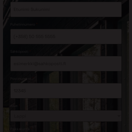
*
Puhelinnumero
*
Sähköposti
*
Postinumero
*
Alue
*
Paikkakunta