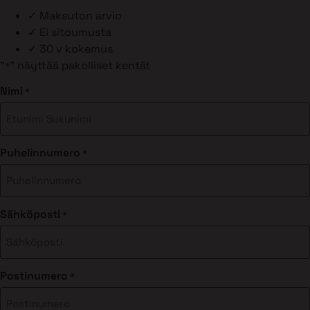
✓
Maksuton arvio
✓
Ei sitoumusta
✓
30 v kokemus
"
" näyttää pakolliset kentät
*
Nimi
*
Puhelinnumero
*
Sähköposti
*
Postinumero
*