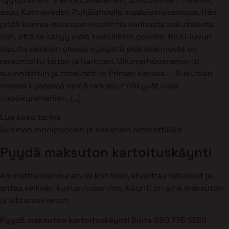
asuu Konneveden Pyhälahdella maalaismaisemissa. Hän
pitää kunnia-asianaan huolehtia vanhasta sukutalosta
niin, että se säilyy vielä tulevillekin polville. 1800-luvun
lopulta peräisin olevaa nykyistä päärakennusta on
remontoitu taiten ja harkiten. Ulkoverhousremontti
suunniteltiin ja toteutettiin Priman kanssa. – Sukutilan
ollessa kyseessä nämä ratkaisut näkyvät vielä
vuosikymmenien, […]
Lue koko tarina →
Suomen monipuolisin ja kokenein remonttiliike
Pyydä maksuton kartoituskäynti
Ammattilaisemme arvioi kohteen, ehdottaa ratkaisut ja
antaa selkeän kustannusarvion. Käynti on aina maksuton
ja sitoumukseton.
Pyydä maksuton kartoituskäynti
Soita 020 775 1350