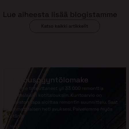
Lue aiheesta lisää blogistamme
Katso kaikki artikkelit
Tarjouspyyntölomake
Olemme toteuttaneet yli 33 000 remonttia
suomalaisiin kotitalouksiin. Kuntoarvio on
vaivaton tapa aloittaa remontin suunnittelu. Saat
ammattilaisen heti avuksesi. Palvelemme myös
etänä!
*
Nimi