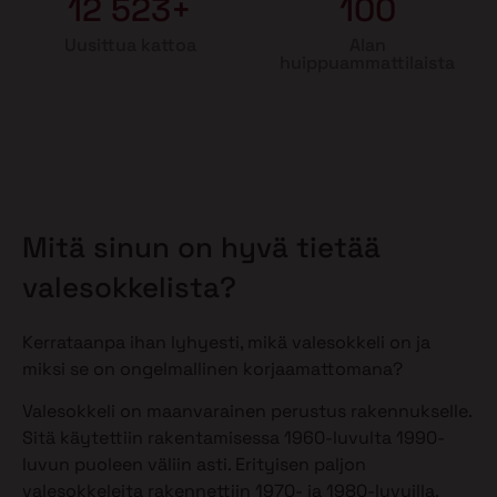
12 523+
100
Uusittua kattoa
Alan
huippuammattilaista
Mitä sinun on hyvä tietää
valesokkelista?
Kerrataanpa ihan lyhyesti, mikä valesokkeli on ja
miksi se on ongelmallinen korjaamattomana?
Valesokkeli on maanvarainen perustus rakennukselle.
Sitä käytettiin rakentamisessa 1960-luvulta 1990-
luvun puoleen väliin asti. Erityisen paljon
valesokkeleita rakennettiin 1970- ja 1980-luvuilla.