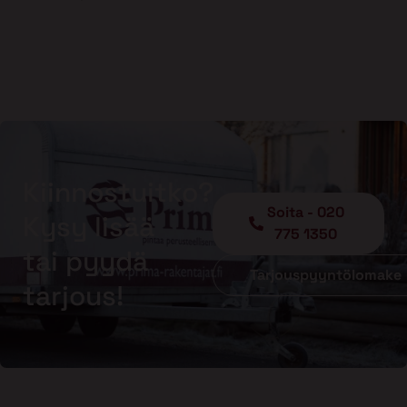
Kiinnostuitko?
Soita - 020
Kysy lisää
775 1350
tai pyydä
Tarjouspyyntölomake
tarjous!