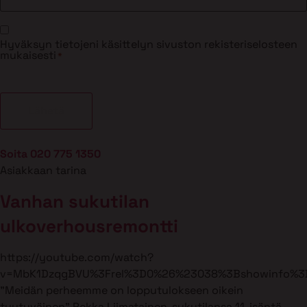
Suostumus
Hyväksyn tietojeni käsittelyn sivuston rekisteriselosteen
*
mukaisesti
*
Soita 020 775 1350
Asiakkaan tarina
Vanhan sukutilan
ulkoverhousremontti
https://youtube.com/watch?
v=MbK1DzqgBVU%3Frel%3D0%26%23038%3Bshowinfo%3
”Meidän perheemme on lopputulokseen oikein
tyytyväinen” Pekka Liimatainen, sukutilansa 11. isäntä,