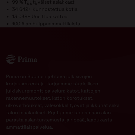
99 %
Tyytyväiset asiakkaat
34 642+
Kunnostettua kotia
13 038+
Uusittua kattoa
100
Alan huippuammattilaista
Prima on Suomen johtava julkisivujen
korjausrakentaja. Tarjoamme täydellisen
julkisivuremonttipalvelun: katot, kattojen
rakennemuutokset, katon korotukset,
ulkoverhoukset, valesokkelit, ovet ja ikkunat sekä
talon maalaukset. Pystymme tarjoamaan alan
parasta asiantuntemusta ja ripeää, laadukasta
ammattilaispalvelua.