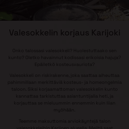
Valesokkelin korjaus Karijoki
Onko talossasi valesokkeli? Huolestuttaako sen
kunto? Oletko havainnut kodissasi erikoisia hajuja?
Epäiletkö kosteusvauriota?
Valesokkeli on riskirakenne, joka saattaa aiheuttaa
pahimmillaan merkittäviä kosteus- ja homeongelmia
taloon. Siksi korjaamattoman valesokkelin kunto
kannattaa tarkistuttaa asiantuntijalla heti, ja
korjauttaa se mieluummin ennemmin kuin liian
myöhään.
Teemme maksuttomia arviokäyntejä talon
valesokkeleihin Karijoen alueella. Meiltä saat