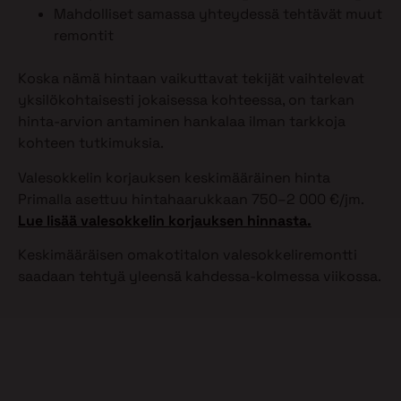
Mahdolliset samassa yhteydessä tehtävät muut
remontit
Koska nämä hintaan vaikuttavat tekijät vaihtelevat
yksilökohtaisesti jokaisessa kohteessa, on tarkan
hinta-arvion antaminen hankalaa ilman tarkkoja
kohteen tutkimuksia.
Valesokkelin korjauksen keskimääräinen hinta
Primalla asettuu hintahaarukkaan 750–2 000 €/jm.
Lue lisää valesokkelin korjauksen hinnasta.
Keskimääräisen omakotitalon valesokkeliremontti
saadaan tehtyä yleensä kahdessa-kolmessa viikossa.