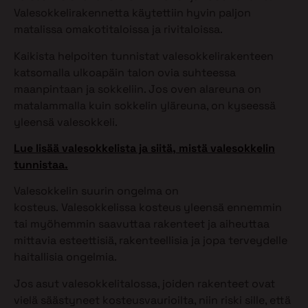
Valesokkelirakennetta käytettiin hyvin paljon
matalissa omakotitaloissa ja rivitaloissa.
Kaikista helpoiten tunnistat valesokkelirakenteen
katsomalla ulkoapäin talon ovia suhteessa
maanpintaan ja sokkeliin. Jos oven alareuna on
matalammalla kuin sokkelin yläreuna, on kyseessä
yleensä valesokkeli.
Lue lisää valesokkelista ja siitä, mistä valesokkelin
tunnistaa.
Valesokkelin suurin ongelma on
kosteus. Valesokkelissa kosteus yleensä ennemmin
tai myöhemmin saavuttaa rakenteet ja aiheuttaa
mittavia esteettisiä, rakenteellisia ja jopa terveydelle
haitallisia ongelmia.
Jos asut valesokkelitalossa, joiden rakenteet ovat
vielä säästyneet kosteusvaurioilta, niin riski sille, että