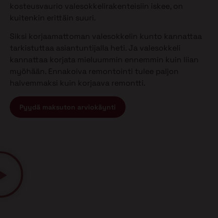
kosteusvaurio valesokkelirakenteisiin iskee, on
kuitenkin erittäin suuri.
Siksi korjaamattoman valesokkelin kunto kannattaa
tarkistuttaa asiantuntijalla heti. Ja valesokkeli
kannattaa korjata mieluummin ennemmin kuin liian
myöhään. Ennakoiva remontointi tulee paljon
halvemmaksi kuin korjaava remontti.
Pyydä maksuton arviokäynti