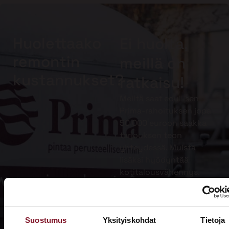
Huolettaako
Ei huolta,
remontin
meillä on
kustannukset?
ratkaisu!
Meiltä saat edullisen
Prima-rahoituksen jopa
50 000 euroon saakka
tarjouksen teon
yhteydessä. Muista
lisäksi hyödyntää
kotitalousvähennys.
Lue lisää
Prima-
Suostumus
Yksityiskohdat
Tietoja
rahoituksesta