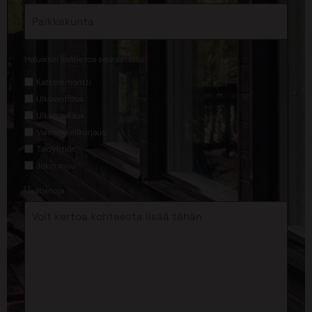
*
Haluaisin lisätietoa seuraavasta
Kattoremontti
Ulkoverhous
Ulkomaalaus
Valesokkelikorjaus
Taloyhtiöt
Jokin muu
Lisätietoja