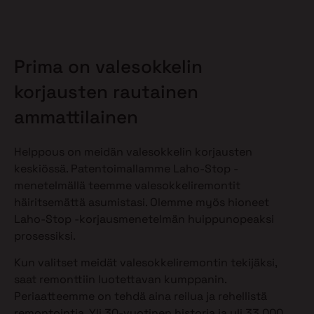
Prima on valesokkelin
korjausten rautainen
ammattilainen
Helppous on meidän valesokkelin korjausten
keskiössä. Patentoimallamme Laho-Stop -
menetelmällä teemme valesokkeliremontit
häiritsemättä asumistasi. Olemme myös hioneet
Laho-Stop -korjausmenetelmän huippunopeaksi
prosessiksi.
Kun valitset meidät valesokkeliremontin tekijäksi,
saat remonttiin luotettavan kumppanin.
Periaatteemme on tehdä aina reilua ja rehellistä
remontointia. Yli 30-vuotinen historia ja yli 33 000