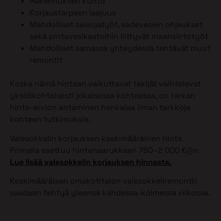
Rakennuksen kunto
Korjaustarpeen laajuus
Mahdolliset salaojatyöt, sadevesien ohjaukset
sekä pintavesikaatoihin liittyvät maansiirtotyöt
Mahdolliset samassa yhteydessä tehtävät muut
remontit
Koska nämä hintaan vaikuttavat tekijät vaihtelevat
yksilökohtaisesti jokaisessa kohteessa, on tarkan
hinta-arvion antaminen hankalaa ilman tarkkoja
kohteen tutkimuksia.
Valesokkelin korjauksen keskimääräinen hinta
Primalla asettuu hintahaarukkaan 750–2 000 €/jm.
Lue lisää valesokkelin korjauksen hinnasta.
Keskimääräisen omakotitalon valesokkeliremontti
saadaan tehtyä yleensä kahdessa-kolmessa viikossa.