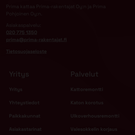
Prima kattaa Prima-rakentajat Oy:n ja Prima
Pohjoinen Oy:n.
Asiakaspalvelu:
020 775 1350
prima@prima-rakentajat.fi
Tietosuojaseloste
Yritys
Palvelut
Yritys
Kattoremontti
Yhteystiedot
Katon korotus
Paikkakunnat
Ulkoverhousremontti
Asiakastarinat
Valesokkelin korjaus