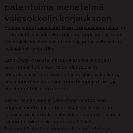
patentoima menetelmä
valesokkelin korjaukseen
Priman patentoima Laho-Stop -korjausmenetelmä
on
perinteistä valesokkelin korjausta nopeampi ja talon
omistajalle kaikista vaivattomin ja paras vaihtoehto
valesokkeliremonttiin.
Laho-Stop -menetelmässä valesokkelin korjaus
suoritetaan kokonaan talon ulkopuolelta
kengittämällä. Talon sisätiloihin ei yleensä kosketa,
eikä myöskään lämpöverkkoon (lämpöpatterit), ja
alipainetelttoja ei rakenneta.
Kaiken tämän vuoksi Laho-Stop valesokkelin
korjausmenetelmä on talon asukkaalle vaivaton.
Talossa voi asua koko valesokkelin remontin ajan ja
remontin kokonaiskustannukset jäävät
todennäköisesti pienemmiksi kuin perinteisessä