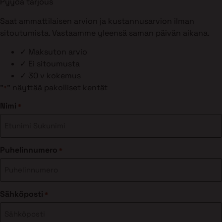
Pyydä tarjous
Saat ammattilaisen arvion ja kustannusarvion ilman
sitoutumista. Vastaamme yleensä saman päivän aikana.
✓
Maksuton arvio
✓
Ei sitoumusta
✓
30 v kokemus
"
" näyttää pakolliset kentät
*
Nimi
*
Puhelinnumero
*
Sähköposti
*