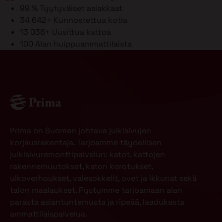
99 %
Tyytyväiset asiakkaat
34 642+
Kunnostettua kotia
13 038+
Uusittua kattoa
100
Alan huippuammattilaista
Prima on Suomen johtava julkisivujen
korjausrakentaja. Tarjoamme täydellisen
julkisivuremonttipalvelun: katot, kattojen
rakennemuutokset, katon korotukset,
ulkoverhoukset, valesokkelit, ovet ja ikkunat sekä
talon maalaukset. Pystymme tarjoamaan alan
parasta asiantuntemusta ja ripeää, laadukasta
ammattilaispalvelua.