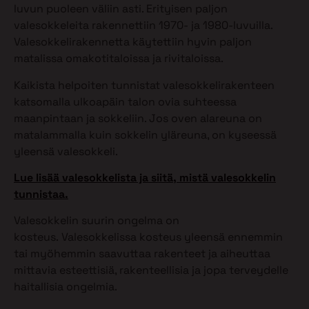
luvun puoleen väliin asti. Erityisen paljon
valesokkeleita rakennettiin 1970- ja 1980-luvuilla.
Valesokkelirakennetta käytettiin hyvin paljon
matalissa omakotitaloissa ja rivitaloissa.
Kaikista helpoiten tunnistat valesokkelirakenteen
katsomalla ulkoapäin talon ovia suhteessa
maanpintaan ja sokkeliin. Jos oven alareuna on
matalammalla kuin sokkelin yläreuna, on kyseessä
yleensä valesokkeli.
Lue lisää valesokkelista ja siitä, mistä valesokkelin
tunnistaa.
Valesokkelin suurin ongelma on
kosteus. Valesokkelissa kosteus yleensä ennemmin
tai myöhemmin saavuttaa rakenteet ja aiheuttaa
mittavia esteettisiä, rakenteellisia ja jopa terveydelle
haitallisia ongelmia.