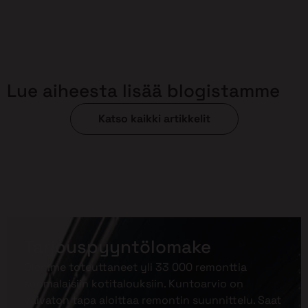
Lue aiheesta lisää blogistamme
Katso kaikki artikkelit
Tarjouspyyntölomake
Olemme toteuttaneet yli 33 000 remonttia
suomalaisiin kotitalouksiin. Kuntoarvio on
vaivaton tapa aloittaa remontin suunnittelu. Saat