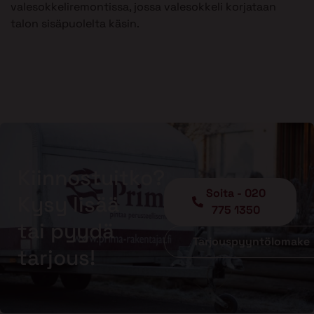
valesokkeliremontissa, jossa valesokkeli korjataan
talon sisäpuolelta käsin.
Kiinnostuitko?
Soita - 020
Kysy lisää
775 1350
tai pyydä
Tarjouspyyntölomake
tarjous!