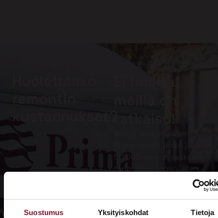
Huolettaako
Ei huolta,
remontin
meillä on
kustannukset?
ratkaisu!
Meiltä saat edullisen
Prima-rahoituksen jopa
50 000 euroon saakka
tarjouksen teon
yhteydessä. Muista
lisäksi hyödyntää
kotitalousvähennys.
Suostumus
Yksityiskohdat
Tietoja