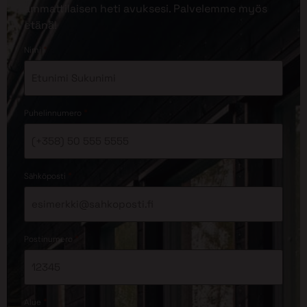
ammattilaisen heti avuksesi. Palvelemme myös
etänä!
*
Nimi
*
Puhelinnumero
*
Sähköposti
*
Postinumero
*
Alue