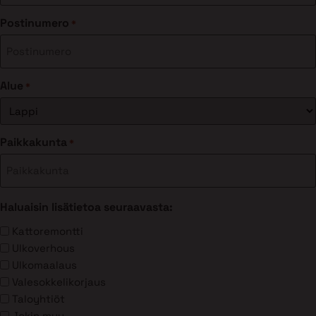
Postinumero
*
Alue
*
Paikkakunta
*
Haluaisin lisätietoa seuraavasta:
Kattoremontti
Ulkoverhous
Ulkomaalaus
Valesokkelikorjaus
Taloyhtiöt
Jokin muu