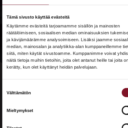
Lue lisää
Prima-
Tämä sivusto käyttää evästeitä
rahoituksesta
Käytämme evästeitä tarjoamamme sisällön ja mainosten
Lue lisää
räätälöimiseen, sosiaalisen median ominaisuuksien tukemis
kotitalousvähennyksi
ja kävijämäärämme analysoimiseen. Lisäksi jaamme sosiaal
median, mainosalan ja analytiikka-alan kumppaneillemme tie
siitä, miten käytät sivustoamme. Kumppanimme voivat yhdis
näitä tietoja muihin tietoihin, joita olet antanut heille tai joita o
kerätty, kun olet käyttänyt heidän palvelujaan.
ASUNTOMESSUT 2026 · LEMPÄÄLÄ
Prima on mukana
Suostumuksen
Asuntomessuilla!
Välttämätön
valinta
Usein kysytyt kysymykset –
Tutustu palveluihimme esittelypisteellämme
Lempäälän Asuntomessuilla 10.7.–9.8.2026.
valesokkelin korjaus
Mieltymykset
Ota yhteyttä
Mikä on valesokkeli?