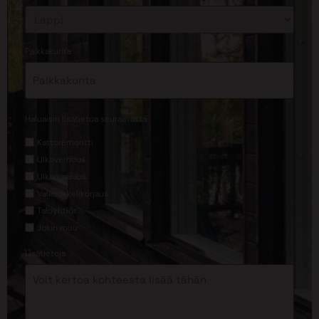
*
Paikkakunta
*
Haluaisin lisätietoa seuraavasta
Kattoremontti
Ulkoverhous
Ulkomaalaus
Valesokkelikorjaus
Taloyhtiöt
Jokin muu
Lisätietoja