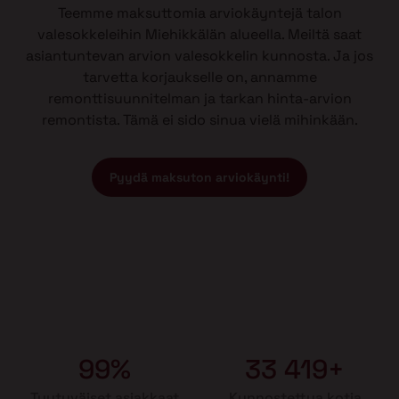
Teemme maksuttomia arviokäyntejä talon
valesokkeleihin Miehikkälän alueella. Meiltä saat
asiantuntevan arvion valesokkelin kunnosta. Ja jos
tarvetta korjaukselle on, annamme
remonttisuunnitelman ja tarkan hinta-arvion
remontista. Tämä ei sido sinua vielä mihinkään.
Pyydä maksuton arviokäynti!
99%
33 419+
Tyytyväiset asiakkaat
Kunnostettua kotia