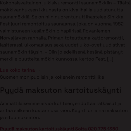
Kokonaisvaltainen julkisivuremontti saunamökkiin – Täältä
mökkivanhuksen ikkunasta on kiva ihailla uudistunutta
saunamökkiä. Se on niin nuorentunut! Ihastelee Sinikka
Fest juuri remontoitua saunaansa, joka on vuonna 1982
valmistuneen kesämökin pihapiirissä Rovaniemen
Norvajärven rannalla. Priman toteuttama kattoremontti,
lasiterassi, ulkomaalaus sekä uudet ulko-ovet uudistivat
saunamökin täysin. – Olin jo edellisenä kesänä pistänyt
merkille puutteita mökin kunnossa, kertoo Fest. […]
Lue koko tarina →
Suomen monipuolisin ja kokenein remonttiliike
Pyydä maksuton kartoituskäynti
Ammattilaisemme arvioi kohteen, ehdottaa ratkaisut ja
antaa selkeän kustannusarvion. Käynti on aina maksuton
ja sitoumukseton.
Pyydä maksuton kartoituskäynti
Soita 020 775 1350