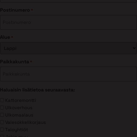
Postinumero
*
Alue
*
Paikkakunta
*
Haluaisin lisätietoa seuraavasta:
Kattoremontti
Ulkoverhous
Ulkomaalaus
Valesokkelikorjaus
Taloyhtiöt
Jokin muu