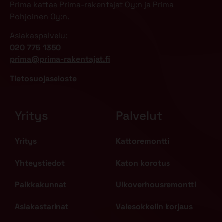
Prima kattaa Prima-rakentajat Oy:n ja Prima
Pohjoinen Oy:n.
Asiakaspalvelu:
020 775 1350
prima@prima-rakentajat.fi
Tietosuojaseloste
Yritys
Palvelut
Yritys
Kattoremontti
Yhteystiedot
Katon korotus
Paikkakunnat
Ulkoverhousremontti
Asiakastarinat
Valesokkelin korjaus