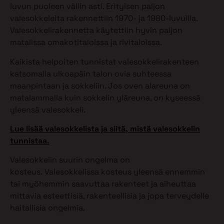
luvun puoleen väliin asti. Erityisen paljon
valesokkeleita rakennettiin 1970- ja 1980-luvuilla.
Valesokkelirakennetta käytettiin hyvin paljon
matalissa omakotitaloissa ja rivitaloissa.
Kaikista helpoiten tunnistat valesokkelirakenteen
katsomalla ulkoapäin talon ovia suhteessa
maanpintaan ja sokkeliin. Jos oven alareuna on
matalammalla kuin sokkelin yläreuna, on kyseessä
yleensä valesokkeli.
Lue lisää valesokkelista ja siitä, mistä valesokkelin
tunnistaa.
Valesokkelin suurin ongelma on
kosteus. Valesokkelissa kosteus yleensä ennemmin
tai myöhemmin saavuttaa rakenteet ja aiheuttaa
mittavia esteettisiä, rakenteellisia ja jopa terveydelle
haitallisia ongelmia.