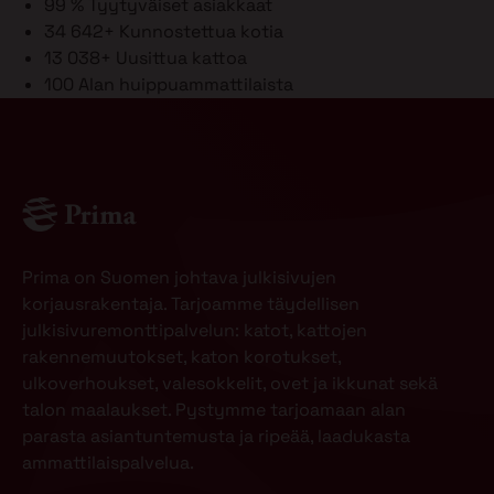
99 %
Tyytyväiset asiakkaat
34 642+
Kunnostettua kotia
13 038+
Uusittua kattoa
100
Alan huippuammattilaista
Prima on Suomen johtava julkisivujen
korjausrakentaja. Tarjoamme täydellisen
julkisivuremonttipalvelun: katot, kattojen
rakennemuutokset, katon korotukset,
ulkoverhoukset, valesokkelit, ovet ja ikkunat sekä
talon maalaukset. Pystymme tarjoamaan alan
parasta asiantuntemusta ja ripeää, laadukasta
ammattilaispalvelua.