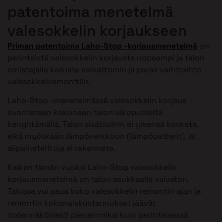
patentoima menetelmä
valesokkelin korjaukseen
Priman patentoima Laho-Stop -korjausmenetelmä
on
perinteistä valesokkelin korjausta nopeampi ja talon
omistajalle kaikista vaivattomin ja paras vaihtoehto
valesokkeliremonttiin.
Laho-Stop -menetelmässä valesokkelin korjaus
suoritetaan kokonaan talon ulkopuolelta
kengittämällä. Talon sisätiloihin ei yleensä kosketa,
eikä myöskään lämpöverkkoon (lämpöpatterit), ja
alipainetelttoja ei rakenneta.
Kaiken tämän vuoksi Laho-Stop valesokkelin
korjausmenetelmä on talon asukkaalle vaivaton.
Talossa voi asua koko valesokkelin remontin ajan ja
remontin kokonaiskustannukset jäävät
todennäköisesti pienemmiksi kuin perinteisessä