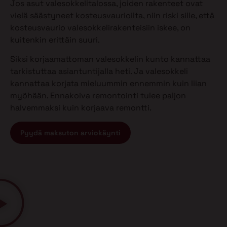
Jos asut valesokkelitalossa, joiden rakenteet ovat
vielä säästyneet kosteusvaurioilta, niin riski sille, että
kosteusvaurio valesokkelirakenteisiin iskee, on
kuitenkin erittäin suuri.
Siksi korjaamattoman valesokkelin kunto kannattaa
tarkistuttaa asiantuntijalla heti. Ja valesokkeli
kannattaa korjata mieluummin ennemmin kuin liian
myöhään. Ennakoiva remontointi tulee paljon
halvemmaksi kuin korjaava remontti.
Pyydä maksuton arviokäynti