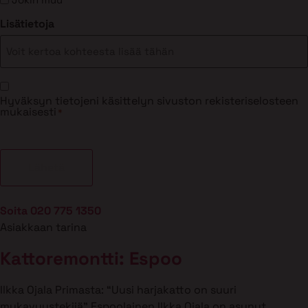
Lisätietoja
Suostumus
Hyväksyn tietojeni käsittelyn sivuston rekisteriselosteen
*
mukaisesti
*
Soita 020 775 1350
Asiakkaan tarina
Kattoremontti: Espoo
Ilkka Ojala Primasta: “Uusi harjakatto on suuri
mukavuustekijä” Espoolainen Ilkka Ojala on asunut