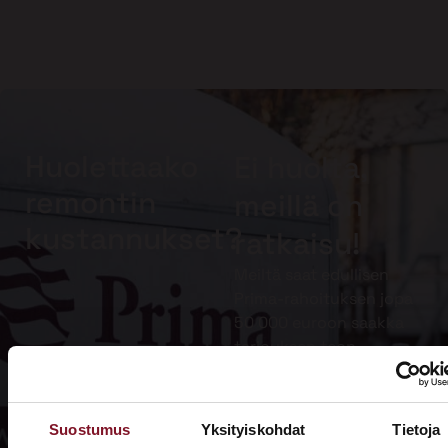
Huolettaako
Ei huolta,
remontin
meillä on
kustannukset?
ratkaisu!
Meiltä saat edullisen
Prima-rahoituksen jopa
50 000 euroon saakka
tarjouksen teon
yhteydessä. Muista
lisäksi hyödyntää
kotitalousvähennys.
Suostumus
Yksityiskohdat
Tietoja