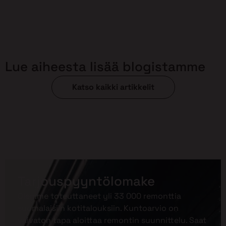
Lue aiheesta lisää blogistamme
Katso kaikki artikkelit
Tarjouspyyntölomake
Olemme toteuttaneet yli 33 000 remonttia
suomalaisiin kotitalouksiin. Kuntoarvio on
vaivaton tapa aloittaa remontin suunnittelu. Saat