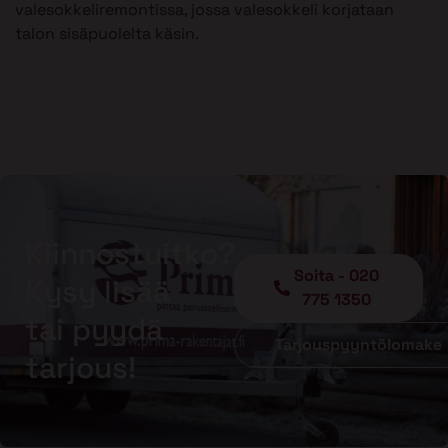
valesokkeliremontissa, jossa valesokkeli korjataan
talon sisäpuolelta käsin.
Kiinnostuitko?
Soita - 020
Kysy lisää
775 1350
tai pyydä
Tarjouspyyntölomake
tarjous!