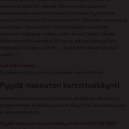
vaimonsa Maaritin kanssa 70-luvun alkupuolella
rakennetussa omakotitalossa jo kolmisenkymmentä
vuotta. Prima toteutti kattoremontin Ojaloiden vanhaan ja
vuotavaan tasakattoon. Uusi harjakatto parantaa
asumisen laatua ja nostaa kodin arvoa. Ojalat tekivät
kattoremonttia viimeksi 90-luvun alkupuolella, jolloin
tasakaton huopa uusittiin. – Tasakaton aikaan jouduin
usein […]
Lue koko tarina →
Suomen monipuolisin ja kokenein remonttiliike
Pyydä maksuton kartoituskäynti
Ammattilaisemme arvioi kohteen, ehdottaa ratkaisut ja
antaa selkeän kustannusarvion. Käynti on aina maksuton
ja sitoumukseton.
Pyydä maksuton kartoituskäynti
Soita 020 775 1350