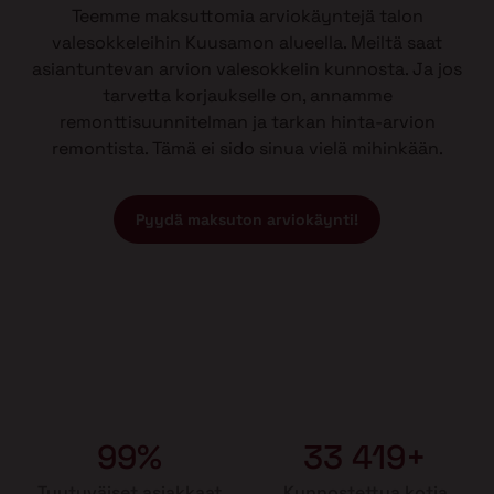
Teemme maksuttomia arviokäyntejä talon
valesokkeleihin Kuusamon alueella. Meiltä saat
asiantuntevan arvion valesokkelin kunnosta. Ja jos
tarvetta korjaukselle on, annamme
remonttisuunnitelman ja tarkan hinta-arvion
remontista. Tämä ei sido sinua vielä mihinkään.
Pyydä maksuton arviokäynti!
99%
33 419+
Tyytyväiset asiakkaat
Kunnostettua kotia