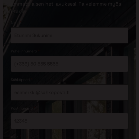
ammattilaisen heti avuksesi. Palvelemme myös
etänä!
*
Nimi
*
Puhelinnumero
*
Sähköposti
*
Postinumero
*
Alue