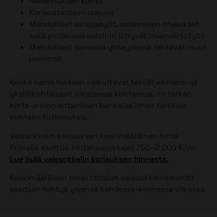
Rakennuksen kunto
Korjaustarpeen laajuus
Mahdolliset salaojatyöt, sadevesien ohjaukset
sekä pintavesikaatoihin liittyvät maansiirtotyöt
Mahdolliset samassa yhteydessä tehtävät muut
remontit
Koska nämä hintaan vaikuttavat tekijät vaihtelevat
yksilökohtaisesti jokaisessa kohteessa, on tarkan
hinta-arvion antaminen hankalaa ilman tarkkoja
kohteen tutkimuksia.
Valesokkelin korjauksen keskimääräinen hinta
Primalla asettuu hintahaarukkaan 750–2 000 €/jm.
Lue lisää valesokkelin korjauksen hinnasta.
Keskimääräisen omakotitalon valesokkeliremontti
saadaan tehtyä yleensä kahdessa-kolmessa viikossa.