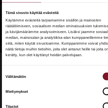
Lue lisää
Prima-
Tämä sivusto käyttää evästeitä
rahoituksesta
Käytämme evästeitä tarjoamamme sisällön ja mainosten
räätälöimiseen, sosiaalisen median ominaisuuksien tukemis
Lue lisää
ja kävijämäärämme analysoimiseen. Lisäksi jaamme sosiaal
kotitalousvähennyksi
median, mainosalan ja analytiikka-alan kumppaneillemme tie
siitä, miten käytät sivustoamme. Kumppanimme voivat yhdis
näitä tietoja muihin tietoihin, joita olet antanut heille tai joita o
kerätty, kun olet käyttänyt heidän palvelujaan.
ASUNTOMESSUT 2026 · LEMPÄÄLÄ
Prima on mukana
Suostumuksen
Asuntomessuilla!
Välttämätön
valinta
Usein kysytyt kysymykset –
Tutustu palveluihimme esittelypisteellämme
Lempäälän Asuntomessuilla 10.7.–9.8.2026.
valesokkelin korjaus
Mieltymykset
Ota yhteyttä
Tilastot
Mikä on valesokkeli?