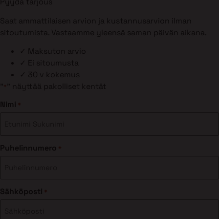
Pyydä tarjous
Saat ammattilaisen arvion ja kustannusarvion ilman
sitoutumista. Vastaamme yleensä saman päivän aikana.
✓
Maksuton arvio
✓
Ei sitoumusta
✓
30 v kokemus
"
" näyttää pakolliset kentät
*
Nimi
*
Puhelinnumero
*
Sähköposti
*