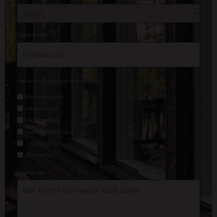
*
Paikkakunta
*
Haluaisin lisätietoa seuraavasta
Kattoremontti
Ulkoverhous
Ulkomaalaus
Valesokkelikorjaus
Taloyhtiöt
Jokin muu
Lisätietoja