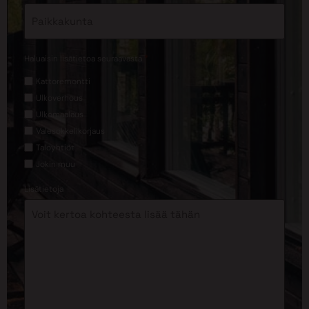
*
Haluaisin lisätietoa seuraavasta
Kattoremontti
Ulkoverhous
Ulkomaalaus
Valesokkelikorjaus
Taloyhtiöt
Jokin muu
Lisätietoja