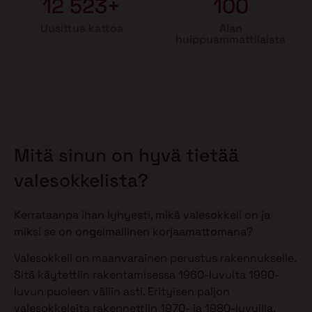
12 523+
100
Uusittua kattoa
Alan
huippuammattilaista
Mitä sinun on hyvä tietää
valesokkelista?
Kerrataanpa ihan lyhyesti, mikä valesokkeli on ja
miksi se on ongelmallinen korjaamattomana?
Valesokkeli on maanvarainen perustus rakennukselle.
Sitä käytettiin rakentamisessa 1960-luvulta 1990-
luvun puoleen väliin asti. Erityisen paljon
valesokkeleita rakennettiin 1970- ja 1980-luvuilla.