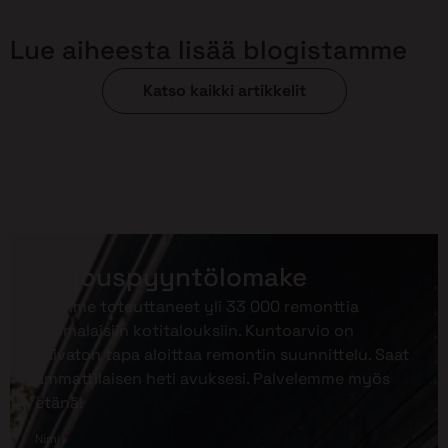
Lue aiheesta lisää blogistamme
Katso kaikki artikkelit
Tarjouspyyntölomake
Olemme toteuttaneet yli 33 000 remonttia
suomalaisiin kotitalouksiin. Kuntoarvio on
vaivaton tapa aloittaa remontin suunnittelu. Saat
ammattilaisen heti avuksesi. Palvelemme myös
etänä!
*
Nimi