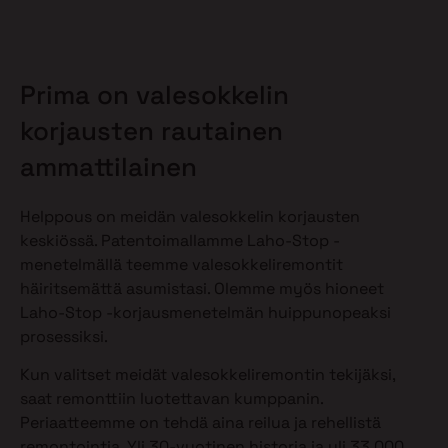
Prima on valesokkelin
korjausten rautainen
ammattilainen
Helppous on meidän valesokkelin korjausten
keskiössä. Patentoimallamme Laho-Stop -
menetelmällä teemme valesokkeliremontit
häiritsemättä asumistasi. Olemme myös hioneet
Laho-Stop -korjausmenetelmän huippunopeaksi
prosessiksi.
Kun valitset meidät valesokkeliremontin tekijäksi,
saat remonttiin luotettavan kumppanin.
Periaatteemme on tehdä aina reilua ja rehellistä
remontointia. Yli 30-vuotinen historia ja yli 33 000