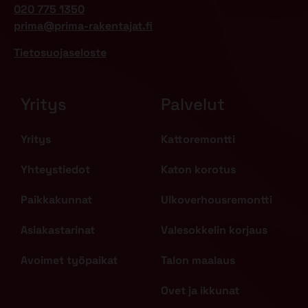
020 775 1350
prima@prima-rakentajat.fi
Tietosuojaseloste
Yritys
Palvelut
Yritys
Kattoremontti
Yhteystiedot
Katon korotus
Paikkakunnat
Ulkoverhousremontti
Asiakastarinat
Valesokkelin korjaus
Avoimet työpaikat
Talon maalaus
Ovet ja ikkunat