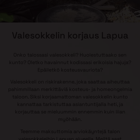
Valesokkelin korjaus Lapua
Onko talossasi valesokkeli? Huolestuttaako sen
kunto? Oletko havainnut kodissasi erikoisia hajuja?
Epäiletkö kosteusvauriota?
Valesokkeli on riskirakenne, joka saattaa aiheuttaa
pahimmillaan merkittäviä kosteus- ja homeongelmia
taloon. Siksi korjaamattoman valesokkelin kunto
kannattaa tarkistuttaa asiantuntijalla heti, ja
korjauttaa se mieluummin ennemmin kuin liian
myöhään.
Teemme maksuttomia arviokäyntejä talon
valesokkeleihin Lapuan alueella. Meiltä saat