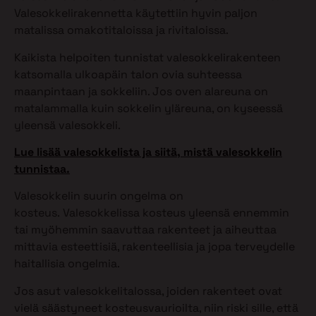
Valesokkelirakennetta käytettiin hyvin paljon
matalissa omakotitaloissa ja rivitaloissa.
Kaikista helpoiten tunnistat valesokkelirakenteen
katsomalla ulkoapäin talon ovia suhteessa
maanpintaan ja sokkeliin. Jos oven alareuna on
matalammalla kuin sokkelin yläreuna, on kyseessä
yleensä valesokkeli.
Lue lisää valesokkelista ja siitä, mistä valesokkelin
tunnistaa.
Valesokkelin suurin ongelma on
kosteus. Valesokkelissa kosteus yleensä ennemmin
tai myöhemmin saavuttaa rakenteet ja aiheuttaa
mittavia esteettisiä, rakenteellisia ja jopa terveydelle
haitallisia ongelmia.
Jos asut valesokkelitalossa, joiden rakenteet ovat
vielä säästyneet kosteusvaurioilta, niin riski sille, että