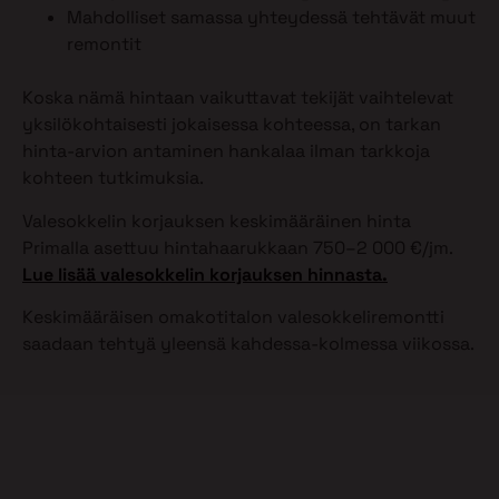
Mahdolliset samassa yhteydessä tehtävät muut
remontit
Koska nämä hintaan vaikuttavat tekijät vaihtelevat
yksilökohtaisesti jokaisessa kohteessa, on tarkan
hinta-arvion antaminen hankalaa ilman tarkkoja
kohteen tutkimuksia.
Valesokkelin korjauksen keskimääräinen hinta
Primalla asettuu hintahaarukkaan 750–2 000 €/jm.
Lue lisää valesokkelin korjauksen hinnasta.
Keskimääräisen omakotitalon valesokkeliremontti
saadaan tehtyä yleensä kahdessa-kolmessa viikossa.