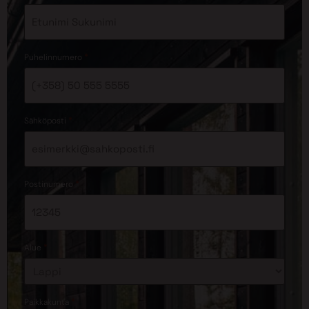
*
Puhelinnumero
*
Sähköposti
*
Postinumero
*
Alue
*
Paikkakunta