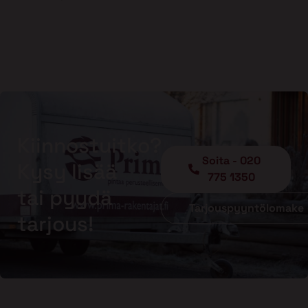
Kiinnostuitko?
Soita - 020
Kysy lisää
775 1350
tai pyydä
Tarjouspyyntölomake
tarjous!