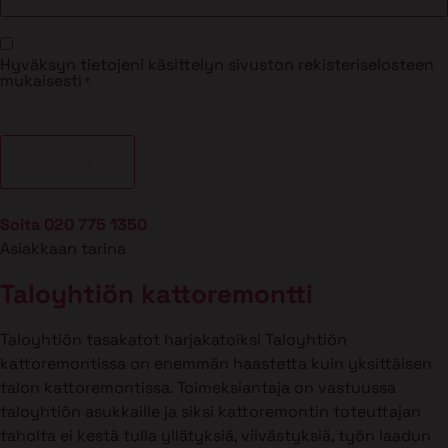
Suostumus
Hyväksyn tietojeni käsittelyn sivuston rekisteriselosteen
*
mukaisesti
*
Soita 020 775 1350
Asiakkaan tarina
Taloyhtiön kattoremontti
Taloyhtiön tasakatot harjakatoiksi Taloyhtiön
kattoremontissa on enemmän haastetta kuin yksittäisen
talon kattoremontissa. Toimeksiantaja on vastuussa
taloyhtiön asukkaille ja siksi kattoremontin toteuttajan
taholta ei kestä tulla yllätyksiä, viivästyksiä, työn laadun