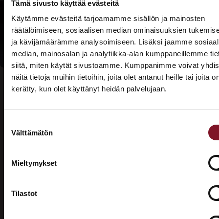
Tämä sivusto käyttää evästeitä
Lue lisää
Käytämme evästeitä tarjoamamme sisällön ja mainosten
kotitalousvähennyksi
räätälöimiseen, sosiaalisen median ominaisuuksien tukemis
ja kävijämäärämme analysoimiseen. Lisäksi jaamme sosiaal
median, mainosalan ja analytiikka-alan kumppaneillemme tie
siitä, miten käytät sivustoamme. Kumppanimme voivat yhdis
näitä tietoja muihin tietoihin, joita olet antanut heille tai joita o
kerätty, kun olet käyttänyt heidän palvelujaan.
ASUNTOMESSUT 2026 · LEMPÄÄLÄ
Prima on mukana
Suostumuksen
Asuntomessuilla!
Usein kysytyt kysymykset –
Välttämätön
valinta
valesokkelin korjaus
Tutustu palveluihimme esittelypisteellämme
Lempäälän Asuntomessuilla 10.7.–9.8.2026.
Mieltymykset
Mikä on valesokkeli?
Ota yhteyttä
Tilastot
Valesokkeli on varsinkin 1970- ja 1980-luvuilla
yleisesti rakennuksissa käytetty maanvarainen