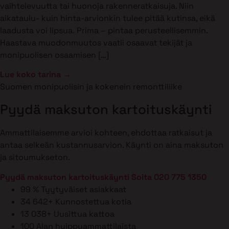
vaihtelevuutta tai huonoja rakenneratkaisuja. Niin
aikataulu- kuin hinta-arvionkin tulee pitää kutinsa, eikä
laadusta voi lipsua. Prima – pintaa perusteellisemmin.
Haastava muodonmuutos vaatii osaavat tekijät ja
monipuolisen osaamisen […]
Lue koko tarina →
Suomen monipuolisin ja kokenein remonttiliike
Pyydä maksuton kartoituskäynti
Ammattilaisemme arvioi kohteen, ehdottaa ratkaisut ja
antaa selkeän kustannusarvion. Käynti on aina maksuton
ja sitoumukseton.
Pyydä maksuton kartoituskäynti
Soita 020 775 1350
99 %
Tyytyväiset asiakkaat
34 642+
Kunnostettua kotia
13 038+
Uusittua kattoa
100
Alan huippuammattilaista