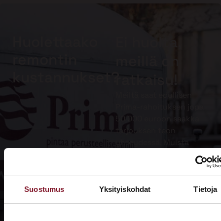
Huolettaako
Ei huolta,
remontin
meillä on
kustannukset?
ratkaisu!
Meiltä saat edullisen
Prima-rahoituksen jopa
50 000 euroon saakka
tarjouksen teon
yhteydessä. Muista
lisäksi hyödyntää
kotitalousvähennys.
Suostumus
Yksityiskohdat
Tietoja
Lue lisää
Prima-
rahoituksesta