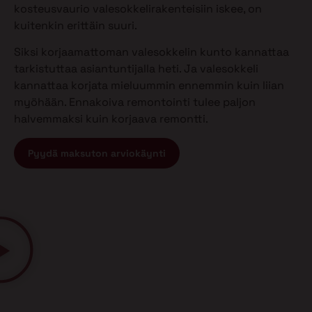
kosteusvaurio valesokkelirakenteisiin iskee, on
kuitenkin erittäin suuri.
Siksi korjaamattoman valesokkelin kunto kannattaa
tarkistuttaa asiantuntijalla heti. Ja valesokkeli
kannattaa korjata mieluummin ennemmin kuin liian
myöhään. Ennakoiva remontointi tulee paljon
halvemmaksi kuin korjaava remontti.
Pyydä maksuton arviokäynti