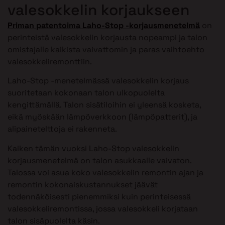
valesokkelin korjaukseen
Priman patentoima Laho-Stop -korjausmenetelmä
on
perinteistä valesokkelin korjausta nopeampi ja talon
omistajalle kaikista vaivattomin ja paras vaihtoehto
valesokkeliremonttiin.
Laho-Stop -menetelmässä valesokkelin korjaus
suoritetaan kokonaan talon ulkopuolelta
kengittämällä. Talon sisätiloihin ei yleensä kosketa,
eikä myöskään lämpöverkkoon (lämpöpatterit), ja
alipainetelttoja ei rakenneta.
Kaiken tämän vuoksi Laho-Stop valesokkelin
korjausmenetelmä on talon asukkaalle vaivaton.
Talossa voi asua koko valesokkelin remontin ajan ja
remontin kokonaiskustannukset jäävät
todennäköisesti pienemmiksi kuin perinteisessä
valesokkeliremontissa, jossa valesokkeli korjataan
talon sisäpuolelta käsin.