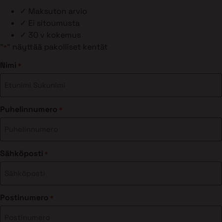
✓
Maksuton arvio
✓
Ei sitoumusta
✓
30 v kokemus
"
" näyttää pakolliset kentät
*
Nimi
*
Puhelinnumero
*
Sähköposti
*
Postinumero
*