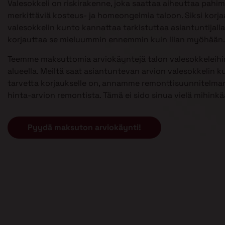
Valesokkeli on riskirakenne, joka saattaa aiheuttaa pahi
merkittäviä kosteus- ja homeongelmia taloon. Siksi kor
valesokkelin kunto kannattaa tarkistuttaa asiantuntijalla 
korjauttaa se mieluummin ennemmin kuin liian myöhään.
Teemme maksuttomia arviokäyntejä talon valesokkeleihi
alueella. Meiltä saat asiantuntevan arvion valesokkelin k
tarvetta korjaukselle on, annamme remonttisuunnitelman
hinta-arvion remontista. Tämä ei sido sinua vielä mihinkä
Pyydä maksuton arviokäynti!