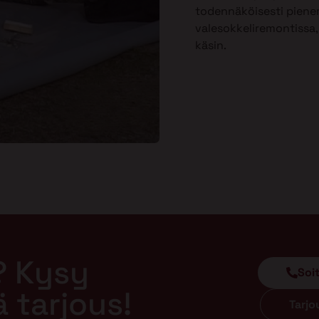
todennäköisesti piene
valesokkeliremontissa, 
käsin.
? Kysy
Soi
ä tarjous!
Tarj