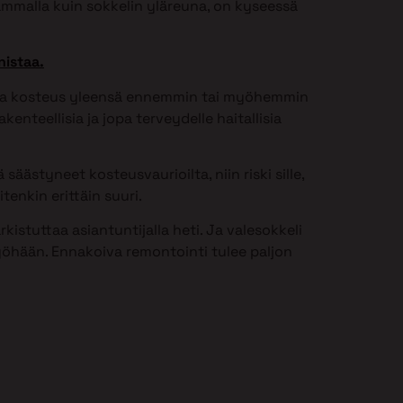
ammalla kuin sokkelin yläreuna, on kyseessä
nistaa.
issa kosteus yleensä ennemmin tai myöhemmin
kenteellisia ja jopa terveydelle haitallisia
säästyneet kosteusvaurioilta, niin riski sille,
tenkin erittäin suuri.
istuttaa asiantuntijalla heti. Ja valesokkeli
öhään. Ennakoiva remontointi tulee paljon