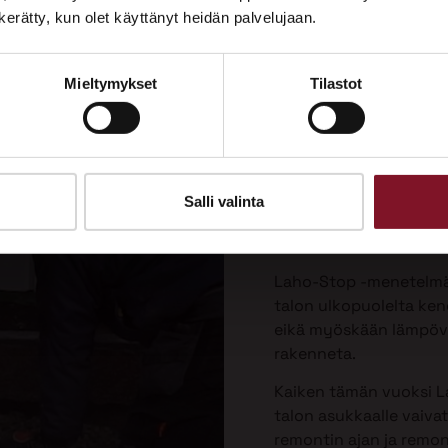
Tutustu palveluihimme esittelypisteellämme
n kerätty, kun olet käyttänyt heidän palvelujaan.
Lempäälän Asuntomessuilla 10.7.–9.8.2026.
Laho-Stop
Mieltymykset
Tilastot
Ota yhteyttä
menetelmä
korjaukse
Priman patentoima La
Salli valinta
valesokkelin korjausta 
vaivattomin ja paras v
Laho-Stop -menetelmäs
talon ulkopuolelta keng
eikä myöskään lämpöver
rakenneta.
Kaiken tämän vuoksi L
talon asukkaalle vaiva
remontin ajan ja remo