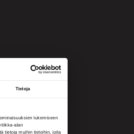
Tietoja
 ominaisuuksien tukemiseen
tiikka-alan
ietoja muihin tietoihin, joita