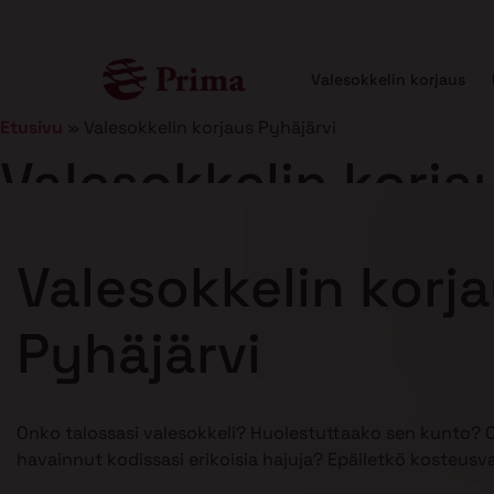
Valesokkelin korjaus
Etusivu
»
Valesokkelin korjaus Pyhäjärvi
Valesokkelin korja
Julkaistu
21.1.2025
7 min lukuaika
Valesokkelin korj
Pyhäjärvi
Onko talossasi valesokkeli? Huolestuttaako sen kunto? 
havainnut kodissasi erikoisia hajuja? Epäiletkö kosteusv