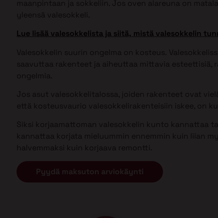
maanpintaan ja sokkeliin. Jos oven alareuna on matal
yleensä valesokkeli.
Lue lisää valesokkelista ja siitä, mistä valesokkelin tun
Valesokkelin suurin ongelma on kosteus. Valesokkel
saavuttaa rakenteet ja aiheuttaa mittavia esteettisiä, ra
ongelmia.
Jos asut valesokkelitalossa, joiden rakenteet ovat vielä 
että kosteusvaurio valesokkelirakenteisiin iskee, on kui
Siksi korjaamattoman valesokkelin kunto kannattaa tark
kannattaa korjata mieluummin ennemmin kuin liian my
halvemmaksi kuin korjaava remontti.
Pyydä maksuton arviokäynti