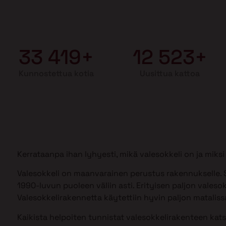
33 419+
12 523+
Kunnostettua kotia
Uusittua kattoa
Kerrataanpa ihan lyhyesti, mikä valesokkeli on ja mik
Valesokkeli on maanvarainen perustus rakennukselle. S
1990-luvun puoleen väliin asti. Erityisen paljon valesok
Valesokkelirakennetta käytettiin hyvin paljon matalissa
Kaikista helpoiten tunnistat valesokkelirakenteen kat