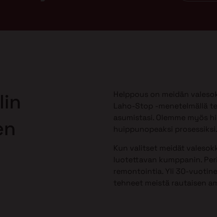
Helppous on meidän valesok
lin
Laho-Stop -menetelmällä te
asumistasi. Olemme myös h
en
huippunopeaksi prosessiksi
Kun valitset meidät valesokk
luotettavan kumppanin. Peri
remontointia. Yli 30-vuotine
tehneet meistä rautaisen am