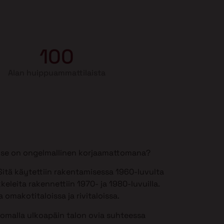
100
Alan huippuammattilaista
si se on ongelmallinen korjaamattomana?
itä käytettiin rakentamisessa 1960-luvulta
keleita rakennettiin 1970- ja 1980-luvuilla.
 omakotitaloissa ja rivitaloissa.
somalla ulkoapäin talon ovia suhteessa