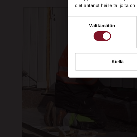
olet antanut heille tai joita o
Suostumuksen
Välttämätön
valinta
Kiellä