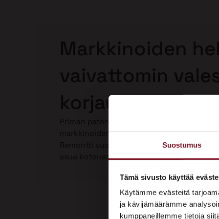
Markkinoiden hel
vaivattomin vale
korjaus Pyhäjärve
Priman patentoima Laho-Stop valesokkelin
markkinoiden helpoin ja paras valesokkeli
Remontti suoritetaan kokonaan talon ulkop
Suostumus
asua kotonasi. Katso video Laho-Stop vale
Tämä sivusto käyttää eväste
Käytämme evästeitä tarjoama
ja kävijämäärämme analysoim
kumppaneillemme tietoja siitä