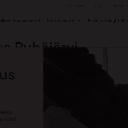
Rahoitus
Blogi
Prima
Ulkoverhousremontti
Kattoremontti
Palvelut taloyhtiölle
us Pyhäjärvi
aus
Oletko
auriota?