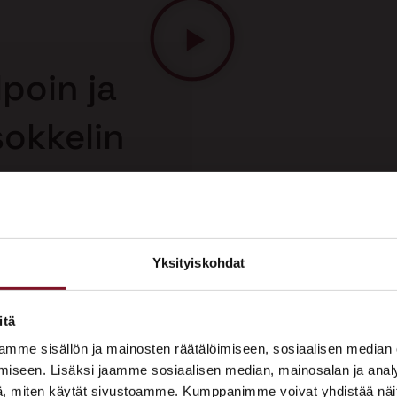
poin ja
sokkelin
llä
 korjaus on
n korjausmenetelmä.
uolelta, joten saat
Yksityiskohdat
sokkelin korjauksesta.
×
ASUNTOMESSUT 2026 · LEMPÄÄLÄ
itä
Prima on mukana
mme sisällön ja mainosten räätälöimiseen, sosiaalisen median
Asuntomessuilla!
iseen. Lisäksi jaamme sosiaalisen median, mainosalan ja analy
, miten käytät sivustoamme. Kumppanimme voivat yhdistää näitä t