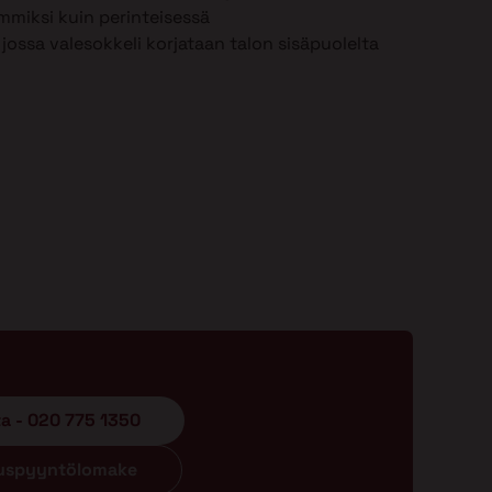
mmiksi kuin perinteisessä
jossa valesokkeli korjataan talon sisäpuolelta
ta - 020 775 1350
ouspyyntölomake