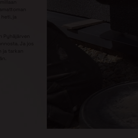
mmillaan
jaamattoman
heti, ja
n Pyhäjärven
unnosta. Ja jos
 ja tarkan
än.