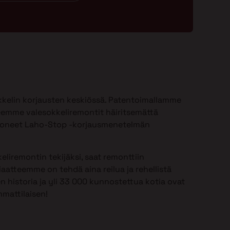
kelin korjausten keskiössä. Patentoimallamme
emme valesokkeliremontit häiritsemättä
ioneet Laho-Stop -korjausmenetelmän
.
eliremontin tekijäksi, saat remonttiin
aatteemme on tehdä aina reilua ja rehellistä
n historia ja yli 33 000 kunnostettua kotia ovat
mattilaisen!