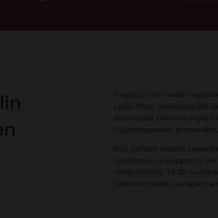
Helppous on meidän valesok
lin
Laho-Stop -menetelmällä te
asumistasi. Olemme myös h
en
huippunopeaksi prosessiksi
Kun valitset meidät valesokk
luotettavan kumppanin. Peri
remontointia. Yli 30-vuotine
tehneet meistä rautaisen am