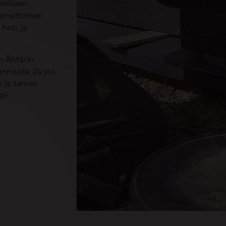
mmillaan
jaamattoman
heti, ja
n Ähtärin
unnosta. Ja jos
 ja tarkan
än.