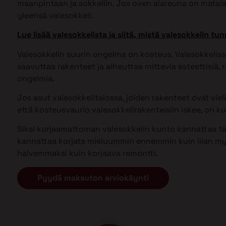
maanpintaan ja sokkeliin. Jos oven alareuna on matal
yleensä valesokkeli.
Lue lisää valesokkelista ja siitä, mistä valesokkelin tun
Valesokkelin suurin ongelma on kosteus. Valesokkel
saavuttaa rakenteet ja aiheuttaa mittavia esteettisiä, ra
ongelmia.
Jos asut valesokkelitalossa, joiden rakenteet ovat vielä 
että kosteusvaurio valesokkelirakenteisiin iskee, on kui
Siksi korjaamattoman valesokkelin kunto kannattaa tark
kannattaa korjata mieluummin ennemmin kuin liian my
halvemmaksi kuin korjaava remontti.
Pyydä maksuton arviokäynti