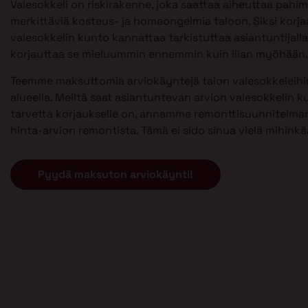
Valesokkeli on riskirakenne, joka saattaa aiheuttaa pahi
merkittäviä kosteus- ja homeongelmia taloon. Siksi kor
valesokkelin kunto kannattaa tarkistuttaa asiantuntijalla 
korjauttaa se mieluummin ennemmin kuin liian myöhään.
Teemme maksuttomia arviokäyntejä talon valesokkeleihi
alueella. Meiltä saat asiantuntevan arvion valesokkelin k
tarvetta korjaukselle on, annamme remonttisuunnitelman
hinta-arvion remontista. Tämä ei sido sinua vielä mihinkä
Pyydä maksuton arviokäynti!