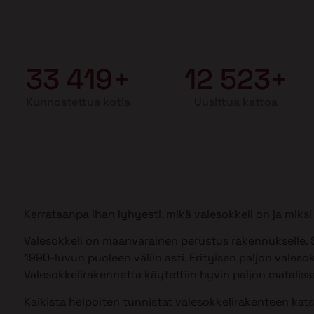
33 419+
12 523+
Kunnostettua kotia
Uusittua kattoa
Kerrataanpa ihan lyhyesti, mikä valesokkeli on ja mik
Valesokkeli on maanvarainen perustus rakennukselle. S
1990-luvun puoleen väliin asti. Erityisen paljon valesok
Valesokkelirakennetta käytettiin hyvin paljon matalissa
Kaikista helpoiten tunnistat valesokkelirakenteen kat