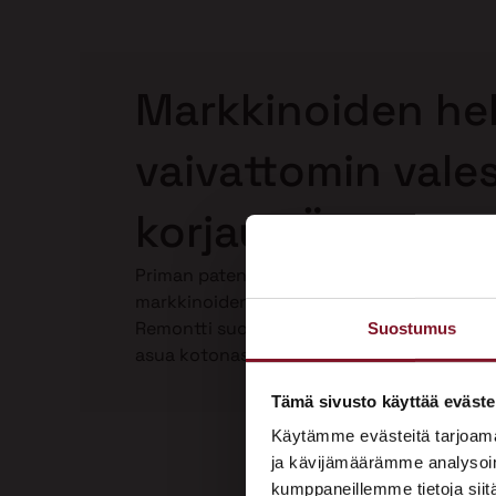
Markkinoiden hel
vaivattomin vale
korjaus Ähtäriss
Priman patentoima Laho-Stop valesokkelin
markkinoiden helpoin ja paras valesokkeli
Remontti suoritetaan kokonaan talon ulkop
Suostumus
asua kotonasi. Katso video Laho-Stop vale
Tämä sivusto käyttää eväste
Käytämme evästeitä tarjoama
ja kävijämäärämme analysoim
kumppaneillemme tietoja siitä