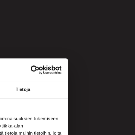
Tietoja
 ominaisuuksien tukemiseen
tiikka-alan
ietoja muihin tietoihin, joita