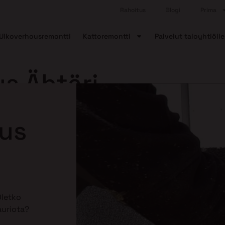
Rahoitus
Blogi
Prima
Ulkoverhousremontti
Kattoremontti
Palvelut taloyhtiölle
us Ähtäri
aus
Oletko
auriota?