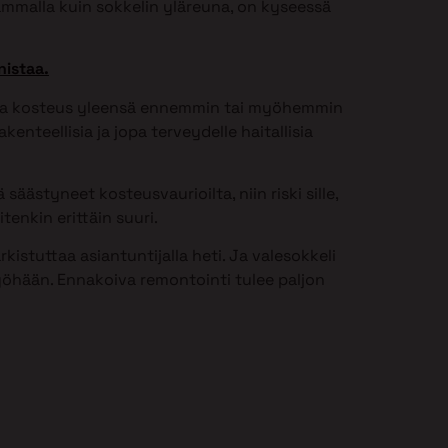
ammalla kuin sokkelin yläreuna, on kyseessä
nistaa.
issa kosteus yleensä ennemmin tai myöhemmin
kenteellisia ja jopa terveydelle haitallisia
säästyneet kosteusvaurioilta, niin riski sille,
tenkin erittäin suuri.
istuttaa asiantuntijalla heti. Ja valesokkeli
öhään. Ennakoiva remontointi tulee paljon