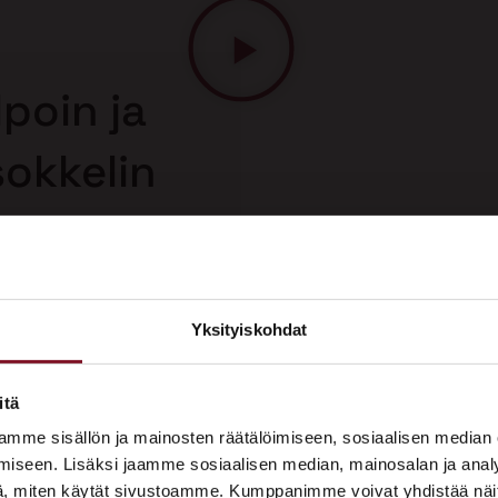
poin ja
sokkelin
ä
 korjaus on
n korjausmenetelmä.
uolelta, joten saat
Yksityiskohdat
sokkelin korjauksesta.
×
ASUNTOMESSUT 2026 · LEMPÄÄLÄ
itä
Prima on mukana
mme sisällön ja mainosten räätälöimiseen, sosiaalisen median
Asuntomessuilla!
iseen. Lisäksi jaamme sosiaalisen median, mainosalan ja analy
, miten käytät sivustoamme. Kumppanimme voivat yhdistää näitä t