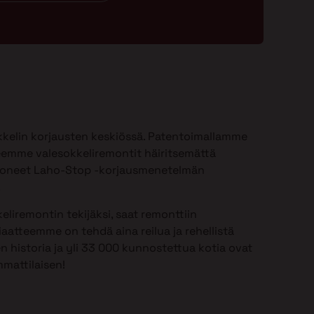
kelin korjausten keskiössä. Patentoimallamme
emme valesokkeliremontit häiritsemättä
ioneet Laho-Stop -korjausmenetelmän
.
eliremontin tekijäksi, saat remonttiin
aatteemme on tehdä aina reilua ja rehellistä
n historia ja yli 33 000 kunnostettua kotia ovat
mattilaisen!