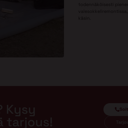
todennäköisesti piene
valesokkeliremontissa, 
käsin.
? Kysy
Soi
ä tarjous!
Tarj