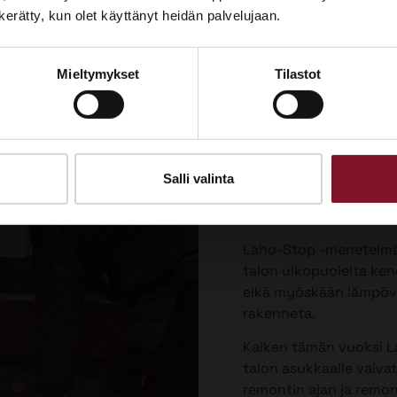
Tutustu palveluihimme esittelypisteellämme
n kerätty, kun olet käyttänyt heidän palvelujaan.
Lempäälän Asuntomessuilla 10.7.–9.8.2026.
Laho-Stop
Mieltymykset
Tilastot
Ota yhteyttä
menetelmä
korjaukse
Priman patentoima La
Salli valinta
valesokkelin korjausta 
vaivattomin ja paras v
Laho-Stop -menetelmäs
talon ulkopuolelta keng
eikä myöskään lämpöver
rakenneta.
Kaiken tämän vuoksi L
talon asukkaalle vaiva
remontin ajan ja remo