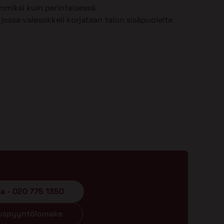
mmiksi kuin perinteisessä
jossa valesokkeli korjataan talon sisäpuolelta
ta - 020 775 1350
ouspyyntölomake