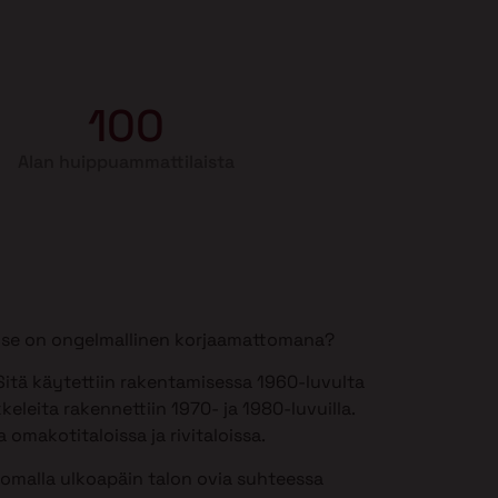
100
Alan huippuammattilaista
si se on ongelmallinen korjaamattomana?
itä käytettiin rakentamisessa 1960-luvulta
keleita rakennettiin 1970- ja 1980-luvuilla.
 omakotitaloissa ja rivitaloissa.
somalla ulkoapäin talon ovia suhteessa