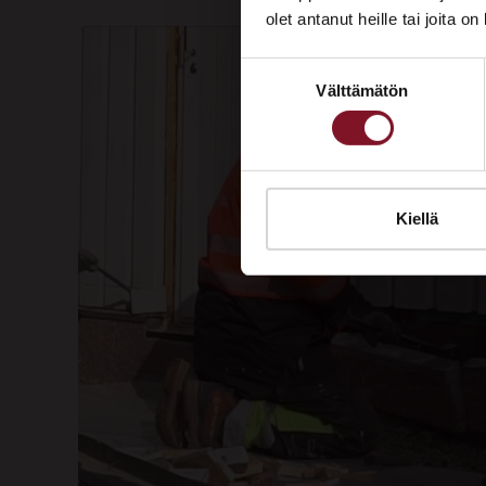
olet antanut heille tai joita o
Suostumuksen
Välttämätön
valinta
Kiellä