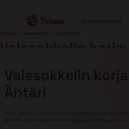
Valesokkelin korjaus
Etusivu
»
Valesokkelin korjaus Ähtäri
Valesokkelin korja
Julkaistu
21.1.2025
7 min lukuaika
Valesokkelin korj
Ähtäri
Onko talossasi valesokkeli? Huolestuttaako sen kunto? 
havainnut kodissasi erikoisia hajuja? Epäiletkö kosteusv