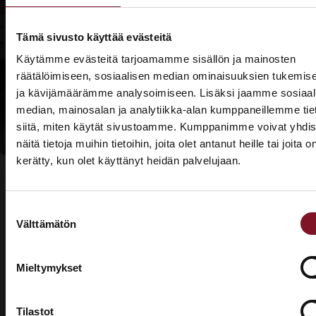
Lue lisää
Prima-
Tämä sivusto käyttää evästeitä
rahoituksesta
Käytämme evästeitä tarjoamamme sisällön ja mainosten
räätälöimiseen, sosiaalisen median ominaisuuksien tukemis
Lue lisää
ja kävijämäärämme analysoimiseen. Lisäksi jaamme sosiaal
kotitalousvähennyksi
median, mainosalan ja analytiikka-alan kumppaneillemme tie
siitä, miten käytät sivustoamme. Kumppanimme voivat yhdis
näitä tietoja muihin tietoihin, joita olet antanut heille tai joita o
kerätty, kun olet käyttänyt heidän palvelujaan.
ASUNTOMESSUT 2026 · LEMPÄÄLÄ
Prima on mukana
Suostumuksen
Asuntomessuilla!
Välttämätön
valinta
Usein kysytyt kysymykset –
Tutustu palveluihimme esittelypisteellämme
Lempäälän Asuntomessuilla 10.7.–9.8.2026.
valesokkelin korjaus
Mieltymykset
Ota yhteyttä
Tilastot
Mikä on valesokkeli?