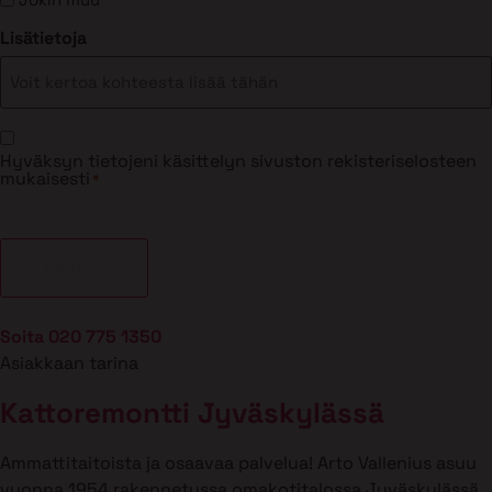
Lisätietoja
Suostumus
Hyväksyn tietojeni käsittelyn sivuston rekisteriselosteen
*
mukaisesti
*
Soita 020 775 1350
Asiakkaan tarina
Kattoremontti Jyväskylässä
Ammattitaitoista ja osaavaa palvelua! Arto Vallenius asuu
vuonna 1954 rakennetussa omakotitalossa Jyväskylässä.