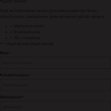
Pyydä tarjous
Saat ammattilaisen arvion ja kustannusarvion ilman
sitoutumista. Vastaamme yleensä saman päivän aikana.
✓
Maksuton arvio
✓
Ei sitoumusta
✓
30 v kokemus
"
" näyttää pakolliset kentät
*
Nimi
*
Puhelinnumero
*
Sähköposti
*