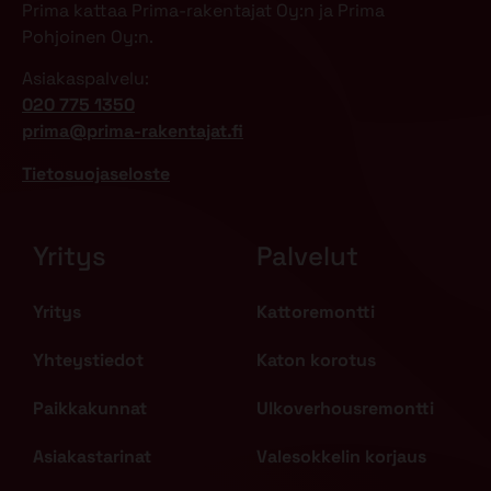
Prima kattaa Prima-rakentajat Oy:n ja Prima
Pohjoinen Oy:n.
Asiakaspalvelu:
020 775 1350
prima@prima-rakentajat.fi
Tietosuojaseloste
Yritys
Palvelut
Yritys
Kattoremontti
Yhteystiedot
Katon korotus
Paikkakunnat
Ulkoverhousremontti
Asiakastarinat
Valesokkelin korjaus