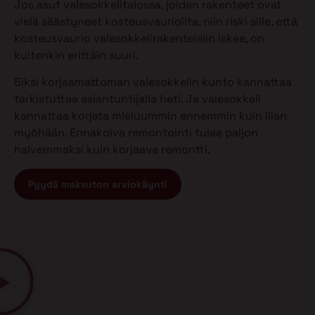
Jos asut valesokkelitalossa, joiden rakenteet ovat
vielä säästyneet kosteusvaurioilta, niin riski sille, että
kosteusvaurio valesokkelirakenteisiin iskee, on
kuitenkin erittäin suuri.
Siksi korjaamattoman valesokkelin kunto kannattaa
tarkistuttaa asiantuntijalla heti. Ja valesokkeli
kannattaa korjata mieluummin ennemmin kuin liian
myöhään. Ennakoiva remontointi tulee paljon
halvemmaksi kuin korjaava remontti.
Pyydä maksuton arviokäynti