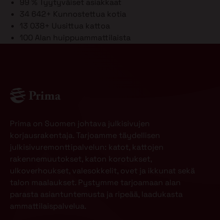
99 %
Tyytyväiset asiakkaat
34 642+
Kunnostettua kotia
13 038+
Uusittua kattoa
100
Alan huippuammattilaista
Prima on Suomen johtava julkisivujen
korjausrakentaja. Tarjoamme täydellisen
julkisivuremonttipalvelun: katot, kattojen
rakennemuutokset, katon korotukset,
ulkoverhoukset, valesokkelit, ovet ja ikkunat sekä
talon maalaukset. Pystymme tarjoamaan alan
parasta asiantuntemusta ja ripeää, laadukasta
ammattilaispalvelua.