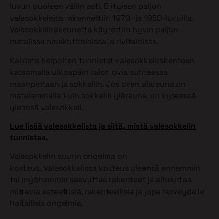
luvun puoleen väliin asti. Erityisen paljon
valesokkeleita rakennettiin 1970- ja 1980-luvuilla.
Valesokkelirakennetta käytettiin hyvin paljon
matalissa omakotitaloissa ja rivitaloissa.
Kaikista helpoiten tunnistat valesokkelirakenteen
katsomalla ulkoapäin talon ovia suhteessa
maanpintaan ja sokkeliin. Jos oven alareuna on
matalammalla kuin sokkelin yläreuna, on kyseessä
yleensä valesokkeli.
Lue lisää valesokkelista ja siitä, mistä valesokkelin
tunnistaa.
Valesokkelin suurin ongelma on
kosteus. Valesokkelissa kosteus yleensä ennemmin
tai myöhemmin saavuttaa rakenteet ja aiheuttaa
mittavia esteettisiä, rakenteellisia ja jopa terveydelle
haitallisia ongelmia.