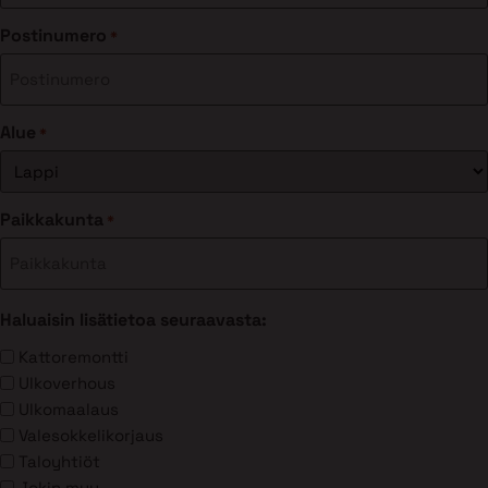
Postinumero
*
Alue
*
Paikkakunta
*
Haluaisin lisätietoa seuraavasta:
Kattoremontti
Ulkoverhous
Ulkomaalaus
Valesokkelikorjaus
Taloyhtiöt
Jokin muu