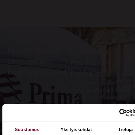
Huolettaako
Ei huolta,
remontin
meillä on
kustannukset?
ratkaisu!
Meiltä saat edullisen
Prima-rahoituksen jopa
50 000 euroon saakka
tarjouksen teon
yhteydessä. Muista
lisäksi hyödyntää
kotitalousvähennys.
Suostumus
Yksityiskohdat
Tietoja