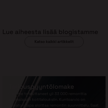
Lue aiheesta lisää blogistamme
Katso kaikki artikkelit
Tarjouspyyntölomake
Olemme toteuttaneet yli 33 000 remonttia
suomalaisiin kotitalouksiin. Kuntoarvio on
vaivaton tapa aloittaa remontin suunnittelu. Saat