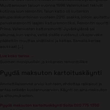
Muuttaessaan taloon vuonna 1998 Valleniukset tekivät
kotiinsa ison remontin. Talon katto oli kuitenkin
alkuperäiskuntoinen vuoteen 2015 saakka, jolloin aloitettu
parvekeremontti laajeni kattoremontiksi. Remontin suoritti
Prima. Valleniusten kattoremontti Jyväskylässä sai
alkunsa, kun vanha, vettä sisälle vuotanut ulkoparveke
päätettiin muuttaa sisätilaksi ja kattaa. Samalla kertaa
asukkaat […]
Lue koko tarina →
Suomen monipuolisin ja kokenein remonttiliike
Pyydä maksuton kartoituskäynti
Ammattilaisemme arvioi kohteen, ehdottaa ratkaisut ja
antaa selkeän kustannusarvion. Käynti on aina maksuton
ja sitoumukseton.
Pyydä maksuton kartoituskäynti
Soita 020 775 1350