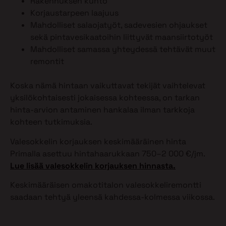
Rakennuksen kunto
Korjaustarpeen laajuus
Mahdolliset salaojatyöt, sadevesien ohjaukset
sekä pintavesikaatoihin liittyvät maansiirtotyöt
Mahdolliset samassa yhteydessä tehtävät muut
remontit
Koska nämä hintaan vaikuttavat tekijät vaihtelevat
yksilökohtaisesti jokaisessa kohteessa, on tarkan
hinta-arvion antaminen hankalaa ilman tarkkoja
kohteen tutkimuksia.
Valesokkelin korjauksen keskimääräinen hinta
Primalla asettuu hintahaarukkaan 750–2 000 €/jm.
Lue lisää valesokkelin korjauksen hinnasta.
Keskimääräisen omakotitalon valesokkeliremontti
saadaan tehtyä yleensä kahdessa-kolmessa viikossa.