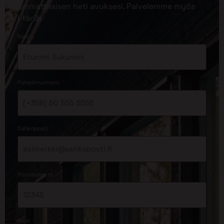
ammattilaisen heti avuksesi. Palvelemme myös
etänä!
*
Nimi
*
Puhelinnumero
*
Sähköposti
*
Postinumero
*
Alue