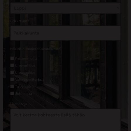
*
Paikkakunta
*
Haluaisin lisätietoa seuraavasta
Kattoremontti
Ulkoverhous
Ulkomaalaus
Valesokkelikorjaus
Taloyhtiöt
Jokin muu
Lisätietoja