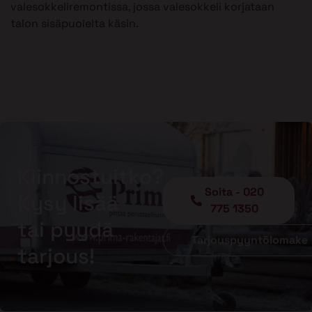
valesokkeliremontissa, jossa valesokkeli korjataan
talon sisäpuolelta käsin.
Kiinnostuitko?
Soita - 020
Kysy lisää
775 1350
tai pyydä
Tarjouspyyntölomake
tarjous!