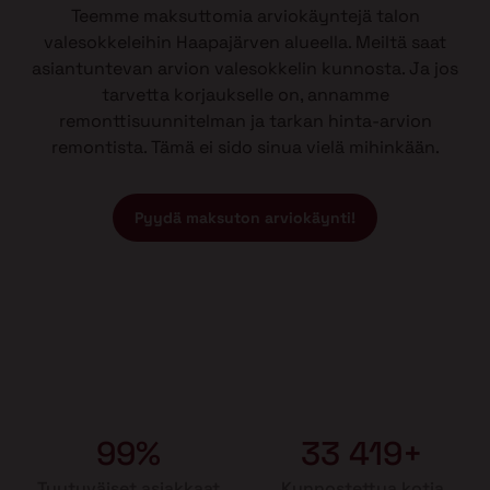
Teemme maksuttomia arviokäyntejä talon
valesokkeleihin Haapajärven alueella. Meiltä saat
asiantuntevan arvion valesokkelin kunnosta. Ja jos
tarvetta korjaukselle on, annamme
remonttisuunnitelman ja tarkan hinta-arvion
remontista. Tämä ei sido sinua vielä mihinkään.
Pyydä maksuton arviokäynti!
99%
33 419+
Tyytyväiset asiakkaat
Kunnostettua kotia