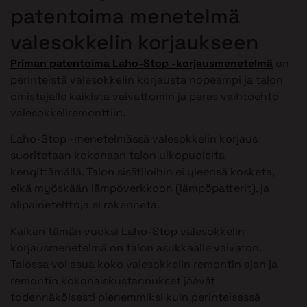
patentoima menetelmä
valesokkelin korjaukseen
Priman patentoima Laho-Stop -korjausmenetelmä
on
perinteistä valesokkelin korjausta nopeampi ja talon
omistajalle kaikista vaivattomin ja paras vaihtoehto
valesokkeliremonttiin.
Laho-Stop -menetelmässä valesokkelin korjaus
suoritetaan kokonaan talon ulkopuolelta
kengittämällä. Talon sisätiloihin ei yleensä kosketa,
eikä myöskään lämpöverkkoon (lämpöpatterit), ja
alipainetelttoja ei rakenneta.
Kaiken tämän vuoksi Laho-Stop valesokkelin
korjausmenetelmä on talon asukkaalle vaivaton.
Talossa voi asua koko valesokkelin remontin ajan ja
remontin kokonaiskustannukset jäävät
todennäköisesti pienemmiksi kuin perinteisessä