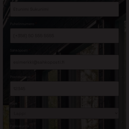
*
Puhelinnumero
*
Sähköposti
*
Postinumero
*
Alue
*
Paikkakunta