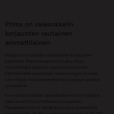
Prima on valesokkelin
korjausten rautainen
ammattilainen
Helppous on meidän valesokkelin korjausten
keskiössä. Patentoimallamme Laho-Stop -
menetelmällä teemme valesokkeliremontit
häiritsemättä asumistasi. Olemme myös hioneet
Laho-Stop -korjausmenetelmän huippunopeaksi
prosessiksi.
Kun valitset meidät valesokkeliremontin tekijäksi,
saat remonttiin luotettavan kumppanin.
Periaatteemme on tehdä aina reilua ja rehellistä
remontointia. Yli 30-vuotinen historia ja yli 33 000