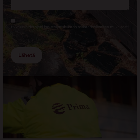
Suostumus
Hyväksyn tietojeni käsittelyn sivuston rekisteriselosteen mukaisesti
*
*