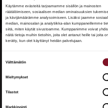
Käytämme evästeitä tarjoamamme sisällön ja mainosten
Lue lisää
räätälöimiseen, sosiaalisen median ominaisuuksien tukemis
kotitalousvähennyksi
ja kävijämäärämme analysoimiseen. Lisäksi jaamme sosiaal
median, mainosalan ja analytiikka-alan kumppaneillemme tie
siitä, miten käytät sivustoamme. Kumppanimme voivat yhdis
näitä tietoja muihin tietoihin, joita olet antanut heille tai joita o
kerätty, kun olet käyttänyt heidän palvelujaan.
ASUNTOMESSUT 2026 · LEMPÄÄLÄ
Prima on mukana
Suostumuksen
Asuntomessuilla!
Usein kysytyt kysymykset –
Välttämätön
valinta
Tutustu palveluihimme esittelypisteellämme
valesokkelin korjaus
Lempäälän Asuntomessuilla 10.7.–9.8.2026.
Mieltymykset
Ota yhteyttä
Mikä on valesokkeli?
Tilastot
Valesokkeli on varsinkin 1970- ja 1980-luvuilla
yleisesti rakennuksissa käytetty maanvarainen
Markkinointi