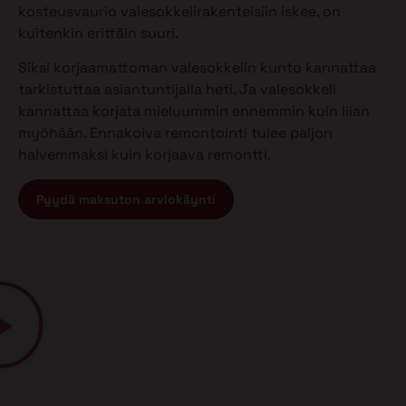
kosteusvaurio valesokkelirakenteisiin iskee, on
kuitenkin erittäin suuri.
Siksi korjaamattoman valesokkelin kunto kannattaa
tarkistuttaa asiantuntijalla heti. Ja valesokkeli
kannattaa korjata mieluummin ennemmin kuin liian
myöhään. Ennakoiva remontointi tulee paljon
halvemmaksi kuin korjaava remontti.
Pyydä maksuton arviokäynti