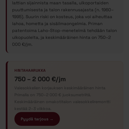
lattian sijainnista maan tasalla, ulkoportaiden
puuttumisesta ja talon rakennusajasta (n. 1960–
1995). Suurin riski on kosteus, joka voi aiheuttaa
lahoa, hometta ja sisäilmaongelmia. Priman
patentoima Laho-Stop-menetelmä tehdään talon
ulkopuolelta, ja keskimääräinen hinta on 750–2
000 €/jm.
HINTAHAARUKKA
750 – 2 000 €/jm
Valesokkelien korjauksen keskimääräinen hinta
Primalla on 750–2 000 € juoksumetriltä.
Keskimääräinen omakotitalon valesokkeliremontti
kestää 2–3 viikkoa.
Pyydä tarjous →