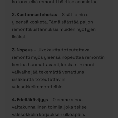
kotona, eikä remontti häiritse asumistasi.
2. Kustannustehokas
– Sisätiloihin ei
yleensä kosketa. Tämä säästää paljon
remonttikustannuksia muiden hyötyjen
lisäksi.
3. Nopeus
– Ulkokautta toteutettava
remontti myös yleensä nopeuttaa remontin
kestoa huomattavasti, koska niin moni
välivaihe jää tekemättä verrattuna
sisäkautta toteutettaviin
valesokkeliremontteihin.
4. Edelläkävijyys
– Olemme ainoa
valtakunnallinen toimija, joka tekee
valesokkelin korjauksen ulkoapäin.