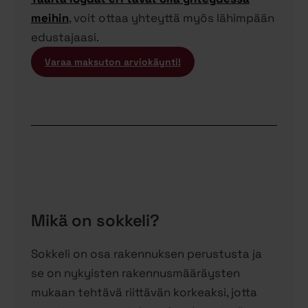
meihin
, voit ottaa yhteyttä myös lähimpään
edustajaasi.
Varaa maksuton arviokäynti!
Mikä on sokkeli?
Sokkeli on osa rakennuksen perustusta ja
se on nykyisten rakennusmääräysten
mukaan tehtävä riittävän korkeaksi, jotta