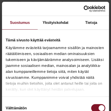
myöhemmin saavuttaa rakenteet ja
aiheuttaa mittavia esteettisiä, rakenteellisia
ja jopa terveydelle haitallisia ongelmia. Ja
Suostumus
Yksityiskohdat
Tietoja
jos asut valesokkelitalossa, joiden
rakenteet vielä ovat säästyneet
kosteusvaurioilta, niin riski sille, että
Tämä sivusto käyttää evästeitä
kosteusvaurio valesokkelirakenteisiin iskee,
Käytämme evästeitä tarjoamamme sisällön ja mainosten
on kuitenkin erittäin suuri.
räätälöimiseen, sosiaalisen median ominaisuuksien
tukemiseen ja kävijämäärämme analysoimiseen. Lisäksi
Varaa maksuton arviokäynti!
jaamme sosiaalisen median, mainosalan ja analytiikka-
alan kumppaneillemme tietoja siitä, miten käytät
sivustoamme. Kumppanimme voivat yhdistää näitä
tietoja muihin tietoihin, joita olet antanut heille tai joita on
kerätty, kun olet käyttänyt heidän palvelujaan.
Suostumuksen
Välttämätön
valinta