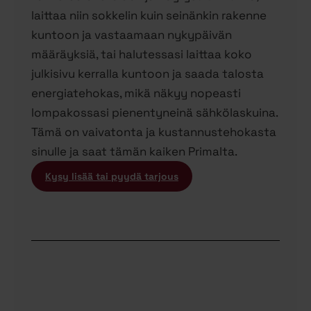
laittaa niin sokkelin kuin seinänkin rakenne
kuntoon ja vastaamaan nykypäivän
määräyksiä, tai halutessasi laittaa koko
julkisivu kerralla kuntoon ja saada talosta
energiatehokas, mikä näkyy nopeasti
lompakossasi pienentyneinä sähkölaskuina.
Tämä on vaivatonta ja kustannustehokasta
sinulle ja saat tämän kaiken Primalta.
Kysy lisää tai pyydä tarjous