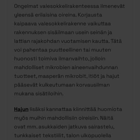
Ongelmat valesokkelirakenteessa ilmenevät
yleensä erilaisina oireina. Korjausta
kaipaava valesokkelirakenne vaikuttaa
rakennuksen sisäilmaan usein seinän ja
lattian rajakohdan vuotamisen kautta. Tätä
voi pahentaa puutteellinen tai muuten
huonosti toimiva ilmanvaihto, jolloin
mahdolliset mikrobien aineenvaihdunnan
tuotteet, maaperän mikrobit, itiöt ja hajut
pääsevät kulkeutumaan korvausilman
mukana sisätiloihin.
Hajun
lisäksi kannattaa kiinnittää huomiota
myös muihin mahdollisiin oireisiin. Näitä
ovat mm. asukkaiden jatkuva sairastelu,
tunkkaiset tekstiilit, talon ulkopuolella