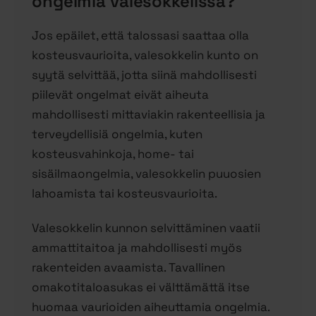
ongelmia valesokkelissa?
Jos epäilet, että talossasi saattaa olla
kosteusvaurioita, valesokkelin kunto on
syytä selvittää, jotta siinä mahdollisesti
piilevät ongelmat eivät aiheuta
mahdollisesti mittaviakin rakenteellisia ja
terveydellisiä ongelmia, kuten
kosteusvahinkoja, home- tai
sisäilmaongelmia, valesokkelin puuosien
lahoamista tai kosteusvaurioita.
Valesokkelin kunnon selvittäminen vaatii
ammattitaitoa ja mahdollisesti myös
rakenteiden avaamista. Tavallinen
omakotitaloasukas ei välttämättä itse
huomaa vaurioiden aiheuttamia ongelmia.