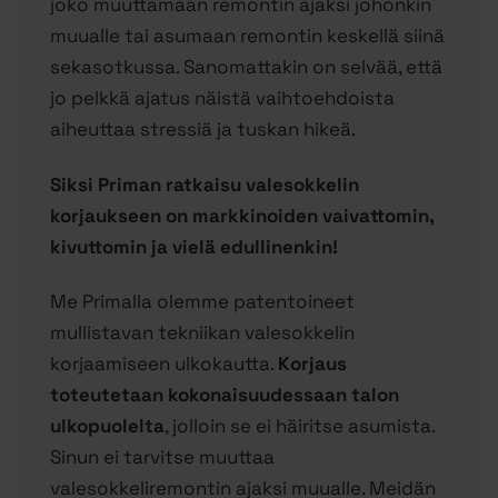
joko muuttamaan remontin ajaksi johonkin
muualle tai asumaan remontin keskellä siinä
sekasotkussa. Sanomattakin on selvää, että
jo pelkkä ajatus näistä vaihtoehdoista
aiheuttaa stressiä ja tuskan hikeä.
Siksi Priman ratkaisu valesokkelin
korjaukseen on markkinoiden vaivattomin,
kivuttomin ja vielä edullinenkin!
Me Primalla olemme patentoineet
mullistavan tekniikan valesokkelin
korjaamiseen ulkokautta.
Korjaus
toteutetaan kokonaisuudessaan talon
ulkopuolelta
, jolloin se ei häiritse asumista.
Sinun ei tarvitse muuttaa
valesokkeliremontin ajaksi muualle. Meidän