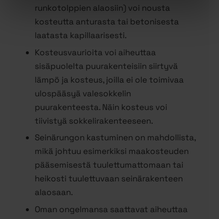
runkotolppien alaosiin) voi nousta
kosteutta anturasta tai betonisesta
laatasta kapillaarisesti.
Kosteusvaurioita voi aiheuttaa
sisäpuolelta puurakenteisiin siirtyvä
lämpö ja kosteus, joilla ei ole toimivaa
ulospääsyä valesokkelin
puurakenteesta. Näin kosteus voi
tiivistyä sokkelirakenteeseen.
Seinärungon kastuminen on mahdollista,
mikä johtuu esimerkiksi maakosteuden
pääsemisestä tuulettumattomaan tai
heikosti tuulettuvaan seinärakenteen
alaosaan.
Oman ongelmansa saattavat aiheuttaa