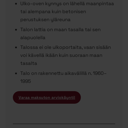
Ulko-oven kynnys on lähellä maanpintaa
tai alempana kuin betonisen
perustuksen yläreuna
Talon lattia on maan tasalla tai sen
alapuolella
Talossa ei ole ulkoportaita, vaan sisään
voi kävellä ikään kuin suoraan maan
tasalta
Talo on rakennettu aikavälillä n. 1960–
1995
Varaa maksuton arviokäynti!