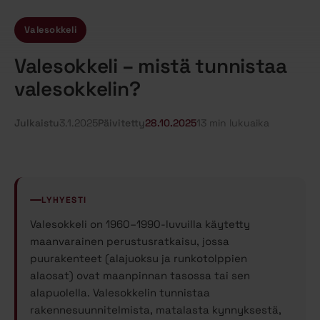
Valesokkeli
Valesokkeli – mistä tunnistaa
valesokkelin?
Julkaistu
3.1.2025
Päivitetty
28.10.2025
13 min lukuaika
LYHYESTI
Valesokkeli on 1960–1990-luvuilla käytetty
maanvarainen perustusratkaisu, jossa
puurakenteet (alajuoksu ja runkotolppien
alaosat) ovat maanpinnan tasossa tai sen
alapuolella. Valesokkelin tunnistaa
rakennesuunnitelmista, matalasta kynnyksestä,