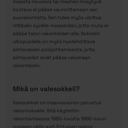
maasta nouseva tai maahan imeytyvä
kosteus ei pääse vaurioittamaan sen
puurakenteita. Sen tulee myös ulottua
riittävän syvälle maaperään, jotta routa ei
pääse talon rakenteiden alle. Sokkelin
ulkopuolella on myös huolehdittava
pintavesien poisjohtamisesta, jotta
pintavedet eivät pääse valumaan
rakenteisiin.
Mikä on valesokkeli?
Valesokkeli on maanvarainen perustus
rakennukselle. Sitä käytettiin
rakentamisessa 1960-luvulta 1990-luvun
puoleen väliin asti. Erityisen paljon