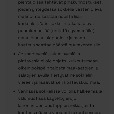
pientaloissa tehtävät pihakunnostukset,
joiden yhteydessä sokkelia vasten oleva
maanpinta saattaa nousta liian
korkeaksi. Näin sokkelin takana oleva
puurakenne jää (entistä syvemmälle)
maan pinnan alapuolelle ja maan
kosteus saattaa päästä puurakenteisiin.
Jos sadevesiä, sulamisvesiä ja
pintavesiä ei ole ohjattu kulkeutumaan
oikein poispäin talosta maakaatojen ja
salaojien avulla, kertyvät ne sokkelin
viereen ja lisäävät sen kosteuskuormaa.
Vanhassa sokkelissa voi olla halkeamia ja
valumuotissa käytettyjen, jo
lahonneiden puutappien reikiä, joista
kosteus pääsee vapaasti rakenteeseen.