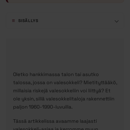
SISÄLLYS
Oletko hankkimassa talon tai asutko
talossa, jossa on valesokkeli? Mietityttääkö,
millaisia riskejä valesokkeliin voi liittyä? Et
ole yksin, sillä valesokkelitaloja rakennettiin
paljon 1960-1990-luvuilla.
Tässä artikkelissa avaamme laajasti
valesokkeli-asiaa ja kerromme muun