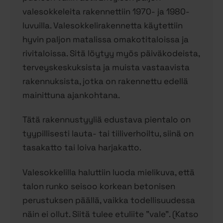
valesokkeleita rakennettiin 1970- ja 1980-
luvuilla. Valesokkelirakennetta käytettiin
hyvin paljon matalissa omakotitaloissa ja
rivitaloissa. Sitä löytyy myös päiväkodeista,
terveyskeskuksista ja muista vastaavista
rakennuksista, jotka on rakennettu edellä
mainittuna ajankohtana.
Tätä rakennustyyliä edustava pientalo on
tyypillisesti lauta- tai tiiliverhoiltu, siinä on
tasakatto tai loiva harjakatto.
Valesokkelilla haluttiin luoda mielikuva, että
talon runko seisoo korkean betonisen
perustuksen päällä, vaikka todellisuudessa
näin ei ollut. Siitä tulee etuliite ”vale”. (Katso