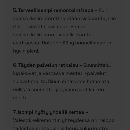
5. Terveellisempi remontointitapa
– Kun
valesokkeliremontti tehdään sisäkautta, niin
itiöt leviävät sisäilmaan. Priman
valesokkeliremontissa ulkokautta
avattaessa itiöiden pääsy huoneilmaan on
hyvin pieni.
6. Täyden palvelun ratkaisu
– Suunnittelu,
lupakuvat ja vastaava mestari -palvelut
tulevat meiltä. Sinun ei tarvitse hommata
erillistä suunnittelijaa, vaan saat kaiken
meiltä.
7. Isompi hyöty yhdellä kertaa
–
Valesokkeliremontin yhteydessä on helppo
tarkistaa eristeiden ja höyrysulun kunto,