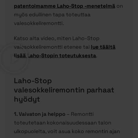
patentoimamme Laho-Stop -menetelmä
on
myös edullinen tapa toteuttaa
valesokkeliremontti.
Katso alta video, miten Laho-Stop
valesokkeliremontti etenee tai
lue täältä
lisää Laho-Stopin toteutuksesta
.
Laho-Stop
valesokkeliremontin parhaat
hyödyt
1. Vaivaton ja helppo
– Remontti
toteutetaan kokonaisuudessaan talon
ulkopuolelta, voit asua koko remontin ajan