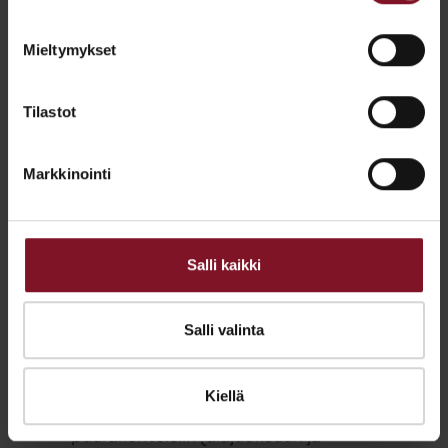
Pyydä maksuton kartoituskäynti
Mieltymykset
Ota yhteyttä
Tilastot
Markkinointi
Miksi valesokkeli luokitellaan
riskirakenteeksi?
Salli kaikki
Valesokkelin rakenne aiheuttaa useita
ongelmia ja siksi valesokkeli luokitellaankin
riskirakenteeksi. Valesokkelin rakenteesta
Salli valinta
voi aiheutua mm. seuraavia ongelmia:
Kiellä
Talon puurunkoisen seinän alaosan
puurakenteisiin (alajuoksuun ja