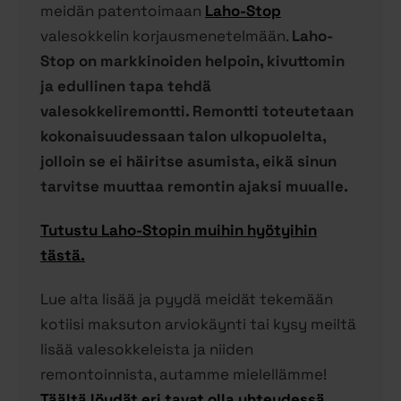
meidän patentoimaan
Laho-Stop
valesokkelin korjausmenetelmään.
Laho-
Stop on markkinoiden helpoin, kivuttomin
ja edullinen tapa tehdä
valesokkeliremontti. Remontti toteutetaan
kokonaisuudessaan talon ulkopuolelta,
jolloin se ei häiritse asumista, eikä sinun
tarvitse muuttaa remontin ajaksi muualle.
Tutustu Laho-Stopin muihin hyötyihin
tästä.
Lue alta lisää ja pyydä meidät tekemään
kotiisi maksuton arviokäynti tai kysy meiltä
lisää valesokkeleista ja niiden
remontoinnista, autamme mielellämme!
Täältä löydät eri tavat olla yhteydessä