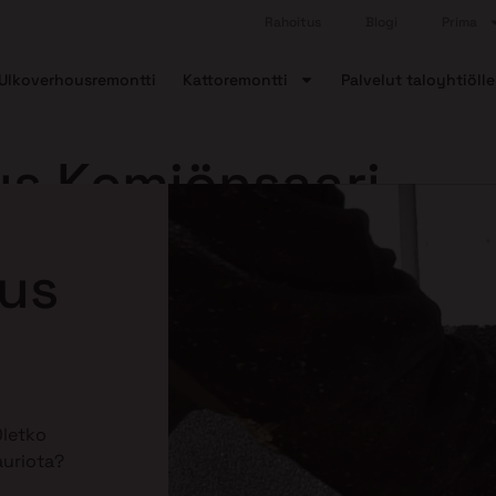
Rahoitus
Blogi
Prima
Ulkoverhousremontti
Kattoremontti
Palvelut taloyhtiölle
us Kemiönsaari
aus
Oletko
auriota?