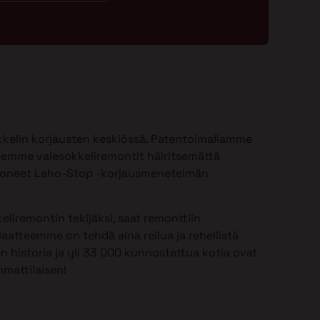
kelin korjausten keskiössä. Patentoimallamme
emme valesokkeliremontit häiritsemättä
ioneet Laho-Stop -korjausmenetelmän
.
eliremontin tekijäksi, saat remonttiin
aatteemme on tehdä aina reilua ja rehellistä
n historia ja yli 33 000 kunnostettua kotia ovat
mattilaisen!