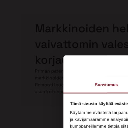
Markkinoiden hel
vaivattomin vale
korjaus Kemiöns
Priman patentoima Laho-Stop valesokkelin
markkinoiden helpoin ja paras valesokkeli
Remontti suoritetaan kokonaan talon ulkop
Suostumus
asua kotonasi. Katso video Laho-Stop vale
Tämä sivusto käyttää eväste
Käytämme evästeitä tarjoama
ja kävijämäärämme analysoim
kumppaneillemme tietoja siitä