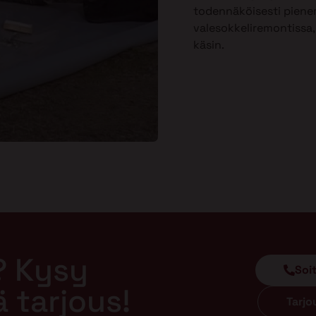
todennäköisesti piene
valesokkeliremontissa, 
käsin.
? Kysy
Soi
ä tarjous!
Tarj