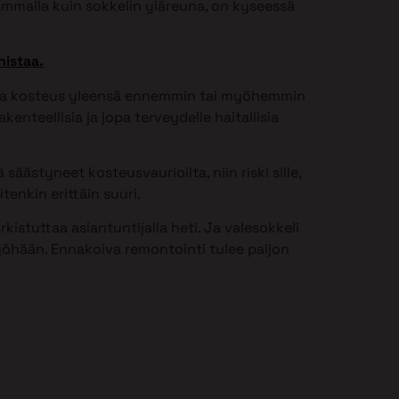
ammalla kuin sokkelin yläreuna, on kyseessä
nistaa.
issa kosteus yleensä ennemmin tai myöhemmin
kenteellisia ja jopa terveydelle haitallisia
säästyneet kosteusvaurioilta, niin riski sille,
tenkin erittäin suuri.
istuttaa asiantuntijalla heti. Ja valesokkeli
öhään. Ennakoiva remontointi tulee paljon