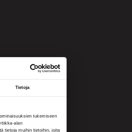
Tietoja
 ominaisuuksien tukemiseen
tiikka-alan
ietoja muihin tietoihin, joita