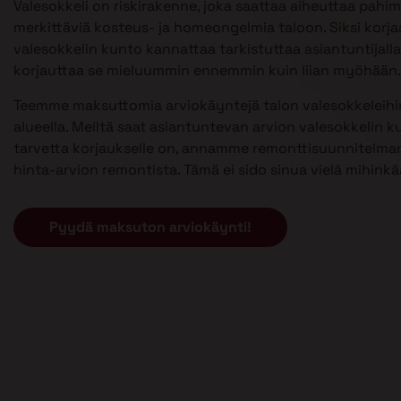
Valesokkeli on riskirakenne, joka saattaa aiheuttaa pahi
merkittäviä kosteus- ja homeongelmia taloon. Siksi kor
valesokkelin kunto kannattaa tarkistuttaa asiantuntijalla 
korjauttaa se mieluummin ennemmin kuin liian myöhään.
Teemme maksuttomia arviokäyntejä talon valesokkeleih
alueella. Meiltä saat asiantuntevan arvion valesokkelin k
tarvetta korjaukselle on, annamme remonttisuunnitelman
hinta-arvion remontista. Tämä ei sido sinua vielä mihinkä
Pyydä maksuton arviokäynti!