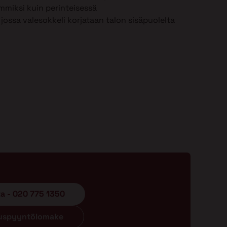
mmiksi kuin perinteisessä
jossa valesokkeli korjataan talon sisäpuolelta
ta - 020 775 1350
ouspyyntölomake