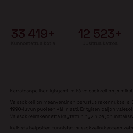
33 419+
12 523+
Kunnostettua kotia
Uusittua kattoa
Kerrataanpa ihan lyhyesti, mikä valesokkeli on ja mik
Valesokkeli on maanvarainen perustus rakennukselle. S
1990-luvun puoleen väliin asti. Erityisen paljon valesok
Valesokkelirakennetta käytettiin hyvin paljon matalissa
Kaikista helpoiten tunnistat valesokkelirakenteen kat