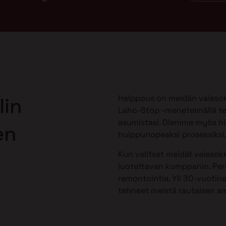
Helppous on meidän valesok
lin
Laho-Stop -menetelmällä te
asumistasi. Olemme myös h
en
huippunopeaksi prosessiksi
Kun valitset meidät valesokk
luotettavan kumppanin. Peri
remontointia. Yli 30-vuotine
tehneet meistä rautaisen am