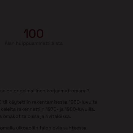
100
Alan huippuammattilaista
si se on ongelmallinen korjaamattomana?
itä käytettiin rakentamisessa 1960-luvulta
keleita rakennettiin 1970- ja 1980-luvuilla.
 omakotitaloissa ja rivitaloissa.
somalla ulkoapäin talon ovia suhteessa