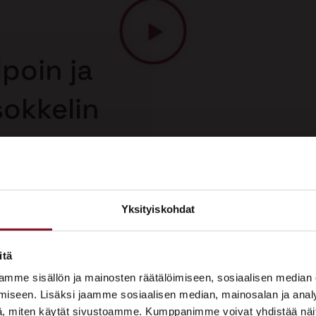
poin ja
sokkelin
aaressa
 korjaus on
n korjausmenetelmä.
uolelta, joten saat
Yksityiskohdat
sokkelin korjauksesta.
×
ASUNTOMESSUT 2026 · LEMPÄÄLÄ
itä
Prima on mukana
mme sisällön ja mainosten räätälöimiseen, sosiaalisen median
Asuntomessuilla!
iseen. Lisäksi jaamme sosiaalisen median, mainosalan ja analy
, miten käytät sivustoamme. Kumppanimme voivat yhdistää näitä t