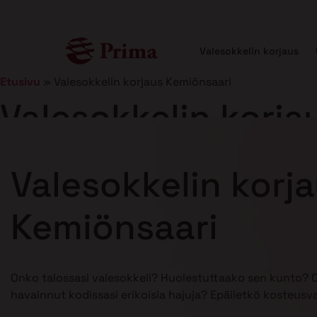
Valesokkelin korjaus
Etusivu
»
Valesokkelin korjaus Kemiönsaari
Valesokkelin korja
Julkaistu
21.1.2025
7 min lukuaika
Valesokkelin korj
Kemiönsaari
Onko talossasi valesokkeli? Huolestuttaako sen kunto? 
havainnut kodissasi erikoisia hajuja? Epäiletkö kosteusv