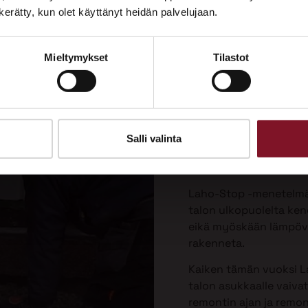
Tutustu palveluihimme esittelypisteellämme
n kerätty, kun olet käyttänyt heidän palvelujaan.
Lempäälän Asuntomessuilla 10.7.–9.8.2026.
Laho-Stop
Mieltymykset
Tilastot
Ota yhteyttä
menetelmä
korjaukse
Priman patentoima La
Salli valinta
valesokkelin korjausta 
vaivattomin ja paras v
Laho-Stop -menetelmäs
talon ulkopuolelta keng
eikä myöskään lämpöver
rakenneta.
Kaiken tämän vuoksi L
talon asukkaalle vaiva
remontin ajan ja remo