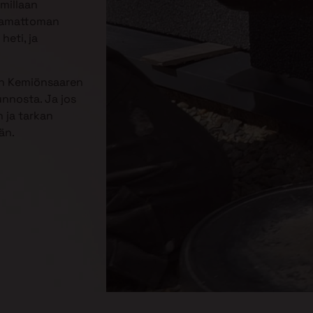
mmillaan
jaamattoman
heti, ja
in Kemiönsaaren
unnosta. Ja jos
 ja tarkan
än.