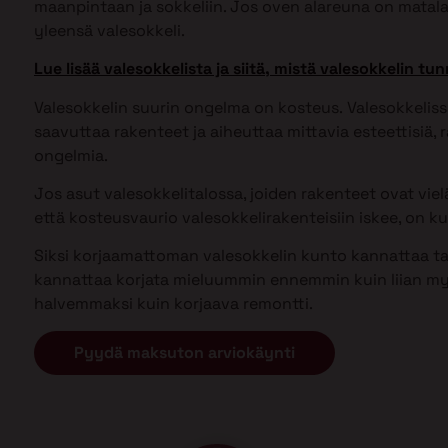
maanpintaan ja sokkeliin. Jos oven alareuna on matal
yleensä valesokkeli.
Lue lisää valesokkelista ja siitä, mistä valesokkelin tun
Valesokkelin suurin ongelma on kosteus. Valesokkel
saavuttaa rakenteet ja aiheuttaa mittavia esteettisiä, ra
ongelmia.
Jos asut valesokkelitalossa, joiden rakenteet ovat vielä 
että kosteusvaurio valesokkelirakenteisiin iskee, on kui
Siksi korjaamattoman valesokkelin kunto kannattaa tark
kannattaa korjata mieluummin ennemmin kuin liian my
halvemmaksi kuin korjaava remontti.
Pyydä maksuton arviokäynti