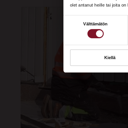
olet antanut heille tai joita o
Suostumuksen
Välttämätön
valinta
Kiellä