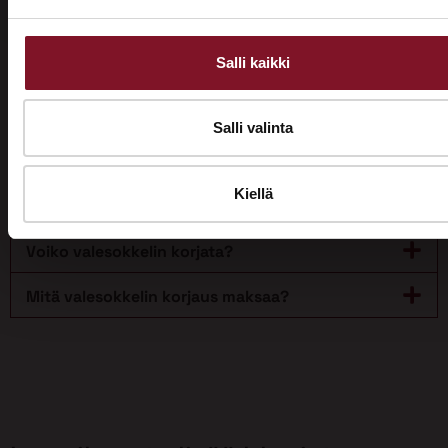
Valesokkelia alettiin käyttää rakentamisessa jo
1960-luvulla. Nykyrakennuksissa valesokkeleita ei
käytetä.
Salli kaikki
Miten tunnistat valesokkelin?
Salli valinta
Mitä haittoja valesokkelista voi olla?
Kiellä
Onko talon valesokkeli aina riski?
Voiko valesokkelin korjata?
Mitä valesokkelin korjaus maksaa?