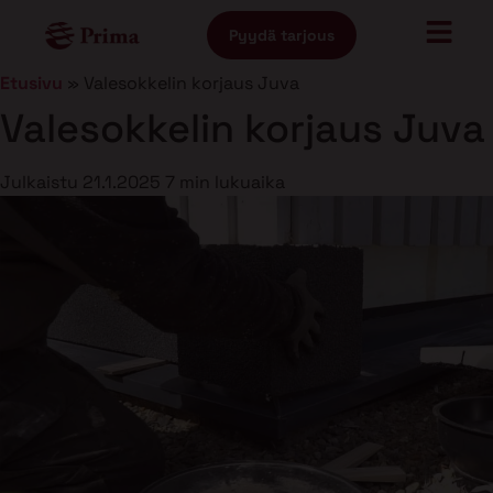
Pyydä tarjous
Etusivu
»
Valesokkelin korjaus Juva
Valesokkelin korjaus Juva
Julkaistu
21.1.2025
7 min lukuaika