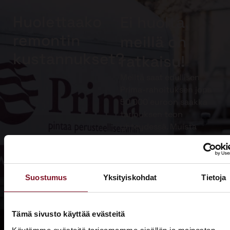
Huolettaako
Ei huolta,
remontin
meillä on
kustannukset?
ratkaisu!
Meiltä saat edullisen
Prima-rahoituksen jopa
50 000 euroon saakka
tarjouksen teon
yhteydessä. Muista
lisäksi hyödyntää
kotitalousvähennys.
Lue lisää
Suostumus
Yksityiskohdat
Tietoja
Prima-
rahoituksesta
Tämä sivusto käyttää evästeitä
Lue lisää