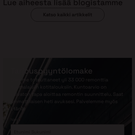
Lue aiheesta lisää blogistamme
Katso kaikki artikkelit
Tarjouspyyntölomake
Olemme toteuttaneet yli 33 000 remonttia
suomalaisiin kotitalouksiin. Kuntoarvio on
vaivaton tapa aloittaa remontin suunnittelu. Saat
ammattilaisen heti avuksesi. Palvelemme myös
etänä!
*
Nimi