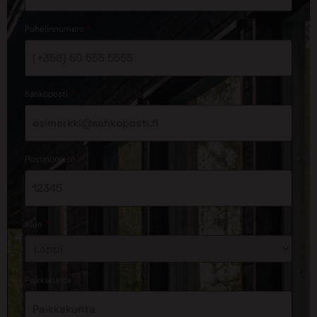
*
Puhelinnumero
*
Sähköposti
*
Postinumero
*
Alue
*
Paikkakunta