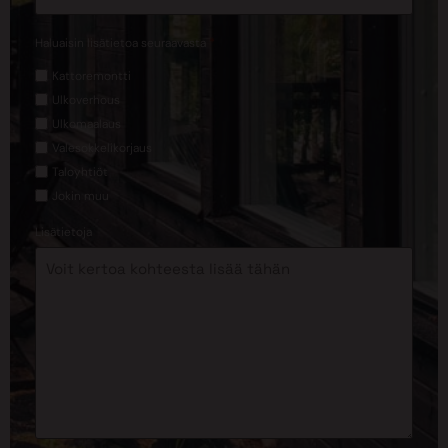
*
Haluaisin lisätietoa seuraavasta
Kattoremontti
Ulkoverhous
Ulkomaalaus
Valesokkelikorjaus
Taloyhtiöt
Jokin muu
Lisätietoja