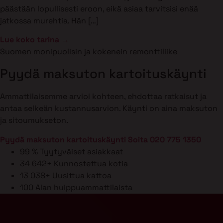
päästään lopullisesti eroon, eikä asiaa tarvitsisi enää
jatkossa murehtia. Hän […]
Lue koko tarina →
Suomen monipuolisin ja kokenein remonttiliike
Pyydä maksuton kartoituskäynti
Ammattilaisemme arvioi kohteen, ehdottaa ratkaisut ja
antaa selkeän kustannusarvion. Käynti on aina maksuton
ja sitoumukseton.
Pyydä maksuton kartoituskäynti
Soita 020 775 1350
99 %
Tyytyväiset asiakkaat
34 642+
Kunnostettua kotia
13 038+
Uusittua kattoa
100
Alan huippuammattilaista