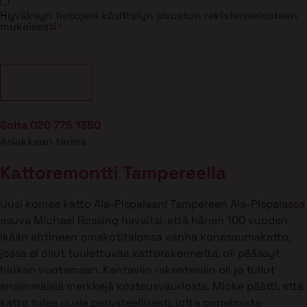
Suostumus
Hyväksyn tietojeni käsittelyn sivuston rekisteriselosteen
*
mukaisesti
*
Soita 020 775 1350
Asiakkaan tarina
Kattoremontti Tampereella
Uusi komea katto Ala-Pispalaan! Tampereen Ala-Pispalassa
asuva Michael Rossing havaitsi, että hänen 100 vuoden
ikään ehtineen omakotitalonsa vanha konesaumakatto,
jossa ei ollut tuulettuvaa kattorakennetta, oli päässyt
hiukan vuotamaan. Kantaviin rakenteisiin oli jo tullut
ensimmäisiä merkkejä kosteusvauriosta. Micke päätti, että
katto tulee uusia perusteellisesti, jotta ongelmista