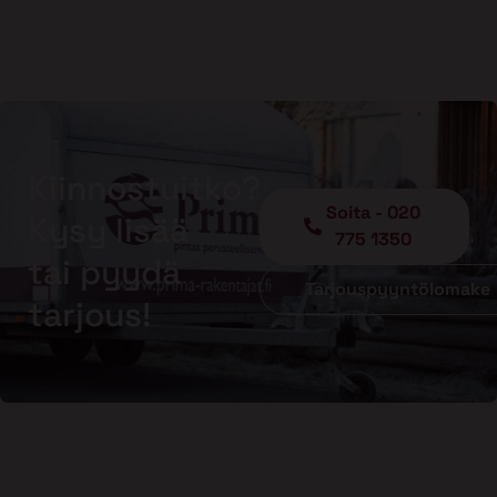
Kiinnostuitko?
Soita - 020
Kysy lisää
775 1350
tai pyydä
Tarjouspyyntölomake
tarjous!