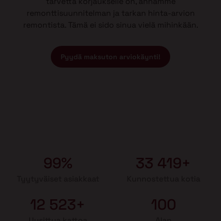
tarvetta korjaukselle on, annamme
remonttisuunnitelman ja tarkan hinta-arvion
remontista. Tämä ei sido sinua vielä mihinkään.
Pyydä maksuton arviokäynti!
99%
33 419+
Tyytyväiset asiakkaat
Kunnostettua kotia
12 523+
100
Uusittua kattoa
Alan