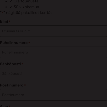
✓
Ei sitoumusta
✓
30 v kokemus
"
" näyttää pakolliset kentät
*
Nimi
*
Puhelinnumero
*
Sähköposti
*
Postinumero
*
Alue
*