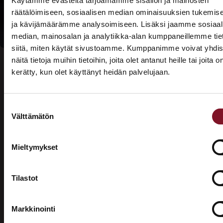
Käytämme evästeitä tarjoamamme sisällön ja mainosten
kotitalousvähennyksi
räätälöimiseen, sosiaalisen median ominaisuuksien tukemis
ja kävijämäärämme analysoimiseen. Lisäksi jaamme sosiaal
median, mainosalan ja analytiikka-alan kumppaneillemme tie
siitä, miten käytät sivustoamme. Kumppanimme voivat yhdis
näitä tietoja muihin tietoihin, joita olet antanut heille tai joita o
kerätty, kun olet käyttänyt heidän palvelujaan.
ASUNTOMESSUT 2026 · LEMPÄÄLÄ
Prima on mukana
Suostumuksen
Usein kysytyt kysymykset –
Asuntomessuilla!
Välttämätön
valinta
valesokkelin korjaus
Tutustu palveluihimme esittelypisteellämme
Lempäälän Asuntomessuilla 10.7.–9.8.2026.
Mieltymykset
Mikä on valesokkeli?
Ota yhteyttä
Tilastot
Valesokkeli on varsinkin 1970- ja 1980-luvuilla
yleisesti rakennuksissa käytetty maanvarainen
perustus. Valesokkeli oli tyypillinen varsinkin ajan
Markkinointi
puurunkoisissa ja tiiliverhoilluissa rakennuksissa.