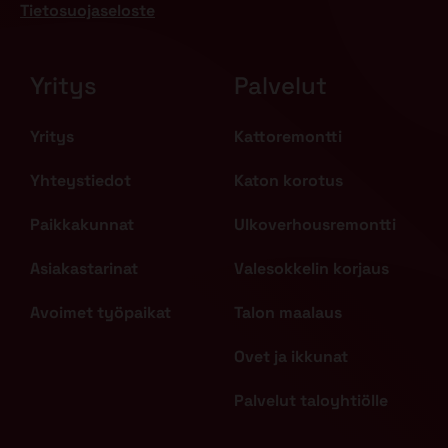
Tietosuojaseloste
Yritys
Palvelut
Yritys
Kattoremontti
Yhteystiedot
Katon korotus
Paikkakunnat
Ulkoverhousremontti
Asiakastarinat
Valesokkelin korjaus
Avoimet työpaikat
Talon maalaus
Ovet ja ikkunat
Palvelut taloyhtiölle