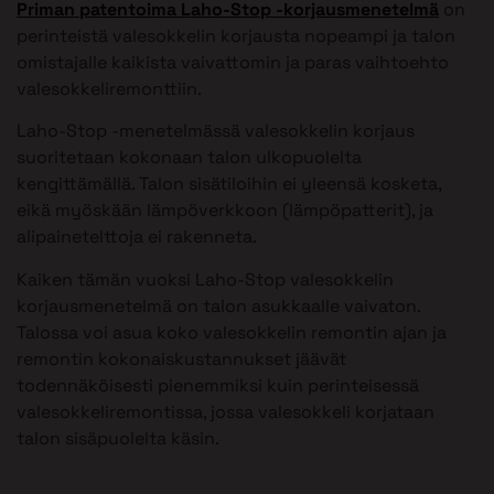
Priman patentoima Laho-Stop -korjausmenetelmä
on
perinteistä valesokkelin korjausta nopeampi ja talon
omistajalle kaikista vaivattomin ja paras vaihtoehto
valesokkeliremonttiin.
Laho-Stop -menetelmässä valesokkelin korjaus
suoritetaan kokonaan talon ulkopuolelta
kengittämällä. Talon sisätiloihin ei yleensä kosketa,
eikä myöskään lämpöverkkoon (lämpöpatterit), ja
alipainetelttoja ei rakenneta.
Kaiken tämän vuoksi Laho-Stop valesokkelin
korjausmenetelmä on talon asukkaalle vaivaton.
Talossa voi asua koko valesokkelin remontin ajan ja
remontin kokonaiskustannukset jäävät
todennäköisesti pienemmiksi kuin perinteisessä
valesokkeliremontissa, jossa valesokkeli korjataan
talon sisäpuolelta käsin.