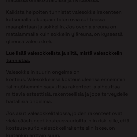
matalissa omakotitaloissa ja rivitaloissa.
Kaikista helpoiten tunnistat valesokkelirakenteen
katsomalla ulkoapäin talon ovia suhteessa
maanpintaan ja sokkeliin. Jos oven alareuna on
matalammalla kuin sokkelin yläreuna, on kyseessä
yleensä valesokkeli.
Lue lisää valesokkelista ja siitä, mistä valesokkelin
tunnistaa.
Valesokkelin suurin ongelma on
kosteus. Valesokkelissa kosteus yleensä ennemmin
tai myöhemmin saavuttaa rakenteet ja aiheuttaa
mittavia esteettisiä, rakenteellisia ja jopa terveydelle
haitallisia ongelmia.
Jos asut valesokkelitalossa, joiden rakenteet ovat
vielä säästyneet kosteusvaurioilta, niin riski sille, että
kosteusvaurio valesokkelirakenteisiin iskee, on
kuitenkin erittäin suuri.