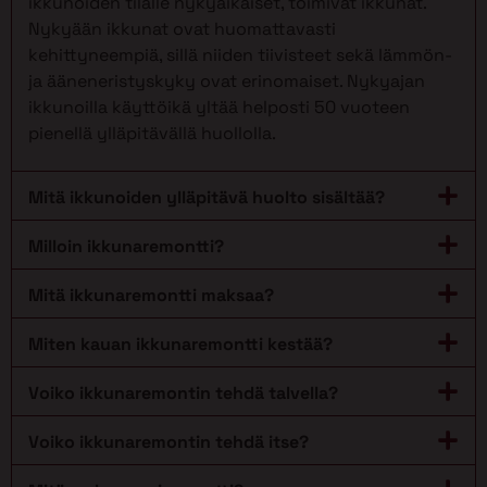
ikkunoiden tilalle nykyaikaiset, toimivat ikkunat.
Nykyään ikkunat ovat huomattavasti
kehittyneempiä, sillä niiden tiivisteet sekä lämmön-
ja ääneneristyskyky ovat erinomaiset. Nykyajan
ikkunoilla käyttöikä yltää helposti 50 vuoteen
pienellä ylläpitävällä huollolla.
Mitä ikkunoiden ylläpitävä huolto sisältää?
Milloin ikkunaremontti?
Mitä ikkunaremontti maksaa?
Miten kauan ikkunaremontti kestää?
Voiko ikkunaremontin tehdä talvella?
Voiko ikkunaremontin tehdä itse?