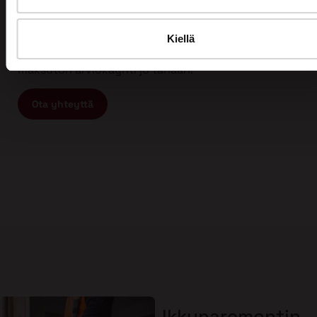
Tämän vuoksi myös asiakkaamme arvostavat meitä
ja ovat tyytyväisiä työhömme. Kun etsit
ammattitaitoista ja vastuullista ikkunaremontin tai
Kiellä
oviremontin tekijää, ota yhteyttä meihin ja varaa
maksuton arviokäynti jo tänään!
Ota yhteyttä
Ikkunaremontin