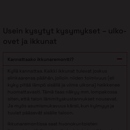
Usein kysytyt kysymykset – ulko-
ovet ja ikkunat
Kannattaako ikkunaremontti?
Kyllä kannattaa. Kaikki ikkunat tulevat joskus
elinkaarensa päähän, jolloin niiden toimivuus (eli
kyky pitää lämpö sisällä ja viime ulkona) heikkenee
huomattavasti. Tämä taas näkyy mm. lompakossa
siten, että talon lämmityskustannukset nousevat.
Ja myös asumismukavuus kärsii, kun kylmyys ja
tuulet pääsevät sisälle taloon.
Ikkunaremontissa saat huonokuntoisten