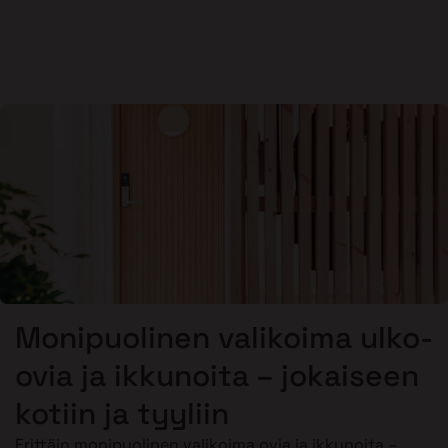
Monipuolinen valikoima ulko-
ovia ja ikkunoita – jokaiseen
kotiin ja tyyliin
Erittäin monipuolinen valikoima ovia ja ikkunoita –