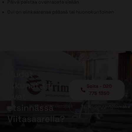
Päivä paistaa ovenraosta sisään
Ovi on elinkaarensa päässä tai huonokuntoinen
Uudet
ikkunat tai
Soita - 020
775 1350
ovet
etsinnässä
Tarjouspyyntölomake
Viitasaarella?