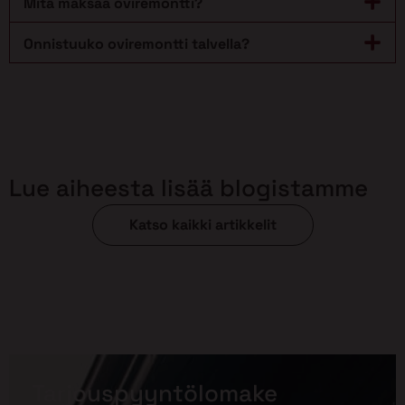
Mitä maksaa oviremontti?
Onnistuuko oviremontti talvella?
Lue aiheesta lisää blogistamme
Katso kaikki artikkelit
Tarjouspyyntölomake