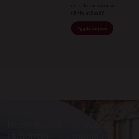
mökillä tai muussa
kiinteistössä?
Pyydä tarjous
Huolettaako
Ei huolta,
remontin
meillä on