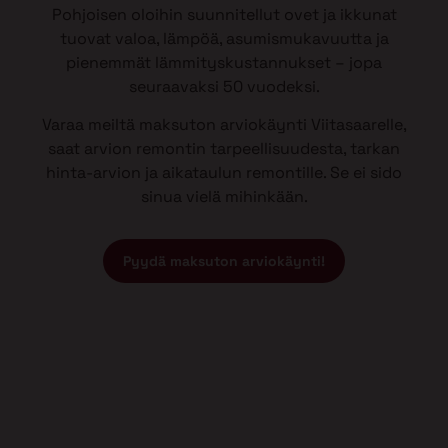
Pohjoisen oloihin suunnitellut ovet ja ikkunat
tuovat valoa, lämpöä, asumismukavuutta ja
pienemmät lämmityskustannukset – jopa
seuraavaksi 50 vuodeksi.
Varaa meiltä maksuton arviokäynti Viitasaarelle,
saat arvion remontin tarpeellisuudesta, tarkan
hinta-arvion ja aikataulun remontille. Se ei sido
sinua vielä mihinkään.
Pyydä maksuton arviokäynti!