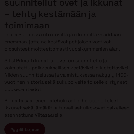
suunnitellut ovet ja ikkunat
– tehty kestämään ja
toimimaan
Täällä Suomessa ulko-ovilta ja ikkunoilta vaaditaan
enemmän, jotta ne kestävät pohjoisen vaativat
olosuhteet moitteettomasti vuosikymmenien ajan.
Siksi Prima-ikkunat ja -ovet on suunniteltu ja
valmistettu poikkeuksellisen kestäviksi ja luotettaviksi.
Niiden suunnittelussa ja valmistuksessa näkyy yli 100-
vuotinen historia sekä sukupolvelta toiselle siirtyneet
puusepäntaidot.
Primalta saat energiatehokkaat ja helppohoitoiset
ikkunat sekä jämäkät ja turvalliset ulko-ovet paikalleen
asennettuna Viitasaarella.
Pyydä tarjous