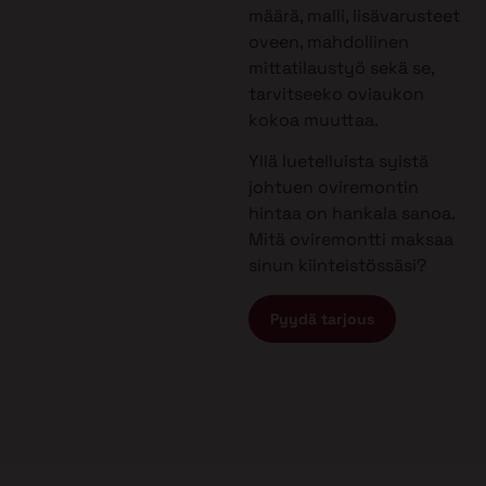
määrä, malli, lisävarusteet
oveen, mahdollinen
mittatilaustyö sekä se,
tarvitseeko oviaukon
kokoa muuttaa.
Yllä luetelluista syistä
johtuen oviremontin
hintaa on hankala sanoa.
Mitä oviremontti maksaa
sinun kiinteistössäsi?
Pyydä tarjous