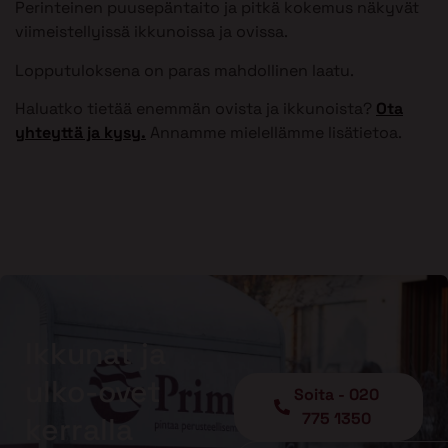
Perinteinen puusepäntaito ja pitkä kokemus näkyvät
viimeistellyissä ikkunoissa ja ovissa.
Lopputuloksena on paras mahdollinen laatu.
Haluatko tietää enemmän ovista ja ikkunoista?
Ota
yhteyttä ja kysy.
Annamme mielellämme lisätietoa.
Ikkunat ja
ulko-ovet
Soita - 020
775 1350
kerralla