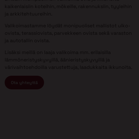
kaikenlaisiin koteihin, mökeille, rakennuksiin, tyyleihin
ja arkkitehtuureihin.
Valikoimastamme löydät monipuoliset mallistot ulko-
ovista, terassiovista, parvekkeen ovista sekä varaston
ja autotallin ovista.
Lisäksi meillä on laaja valikoima mm. erilaisilla
lämmöneristyskyvyillä, äänieristyskyvyillä ja
värivaihtoehdoilla varustettuja, laadukkaita ikkunoita.
Ota yhteyttä