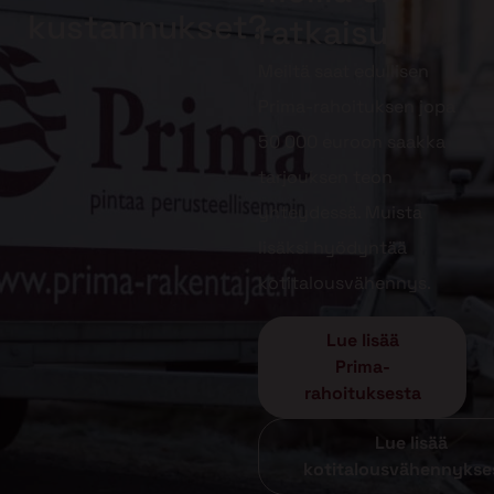
kustannukset?
ratkaisu!
Meiltä saat edullisen
Prima-rahoituksen jopa
50 000 euroon saakka
tarjouksen teon
yhteydessä. Muista
lisäksi hyödyntää
kotitalousvähennys.
Lue lisää
Prima-
rahoituksesta
Lue lisää
kotitalousvähennykse