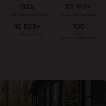
99%
33 419+
Tyytyväiset asiakkaat
Kunnostettua kotia
12 523+
100
Uusittua kattoa
Alan
huippuammattilaista