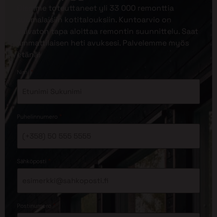
Olemme toteuttaneet yli 33 000 remonttia
suomalaisiin kotitalouksiin. Kuntoarvio on
vaivaton tapa aloittaa remontin suunnittelu. Saat
ammattilaisen heti avuksesi. Palvelemme myös
etänä!
*
Nimi
*
Puhelinnumero
*
Sähköposti
*
Postinumero