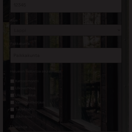
*
Alue
*
Paikkakunta
*
Haluaisin lisätietoa seuraavasta
Kattoremontti
Ulkoverhous
Ulkomaalaus
Valesokkelikorjaus
Taloyhtiöt
Jokin muu
Lisätietoja