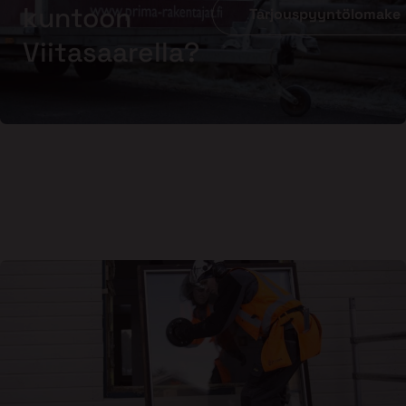
kuntoon
Tarjouspyyntölomake
Viitasaarella?