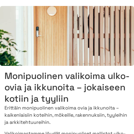
Monipuolinen valikoima ulko-
ovia ja ikkunoita – jokaiseen
kotiin ja tyyliin
Erittäin monipuolinen valikoima ovia ja ikkunoita –
kaikenlaisiin koteihin, mökeille, rakennuksiin, tyyleihin
ja arkkitehtuureihin.
Valikoimastamme löydät monipuoliset mallistot ulko-