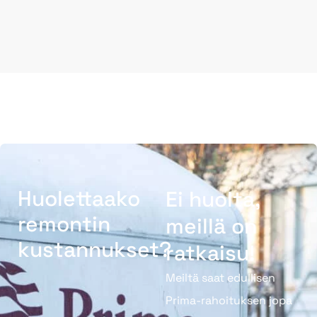
Huolettaako
Ei huolta,
remontin
meillä on
kustannukset?
ratkaisu!
Meiltä saat edullisen
Prima-rahoituksen jopa