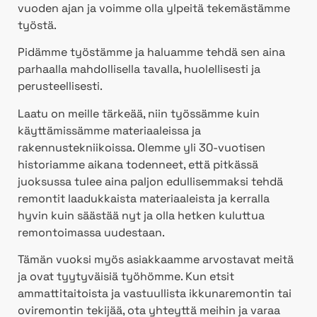
vuoden ajan ja voimme olla ylpeitä tekemästämme
työstä.
Pidämme työstämme ja haluamme tehdä sen aina
parhaalla mahdollisella tavalla, huolellisesti ja
perusteellisesti.
Laatu on meille tärkeää, niin työssämme kuin
käyttämissämme materiaaleissa ja
rakennustekniikoissa. Olemme yli 30-vuotisen
historiamme aikana todenneet, että pitkässä
juoksussa tulee aina paljon edullisemmaksi tehdä
remontit laadukkaista materiaaleista ja kerralla
hyvin kuin säästää nyt ja olla hetken kuluttua
remontoimassa uudestaan.
Tämän vuoksi myös asiakkaamme arvostavat meitä
ja ovat tyytyväisiä työhömme. Kun etsit
ammattitaitoista ja vastuullista ikkunaremontin tai
oviremontin tekijää, ota yhteyttä meihin ja varaa