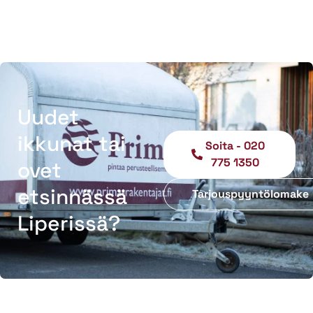
Uudet
ikkunat tai
Soita - 020
775 1350
ovet
etsinnässä
Tarjouspyyntölomake
Liperissä?