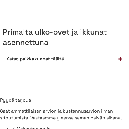
Primalta ulko-ovet ja ikkunat
asennettuna
Katso paikkakunnat täältä
Pyydä tarjous
Saat ammattilaisen arvion ja kustannusarvion ilman
sitoutumista. Vastaamme yleensä saman päivän aikana.
✓
Maksuton arvio