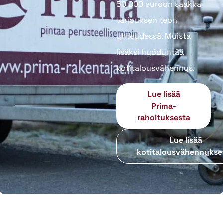
50 000 euroon saakka
tarjouksen teon
yhteydessä. Muista
lisäksi hyödyntää
kotitalousvähennys.
Lue lisää
Prima-
rahoituksesta
Lue lisää
kotitalousvähennykse