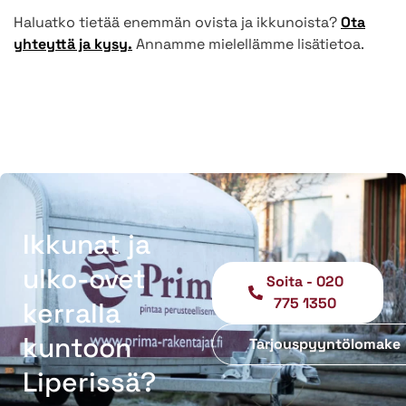
Haluatko tietää enemmän ovista ja ikkunoista?
Ota
yhteyttä ja kysy.
Annamme mielellämme lisätietoa.
Ikkunat ja
ulko-ovet
Soita - 020
775 1350
kerralla
kuntoon
Tarjouspyyntölomake
Liperissä?