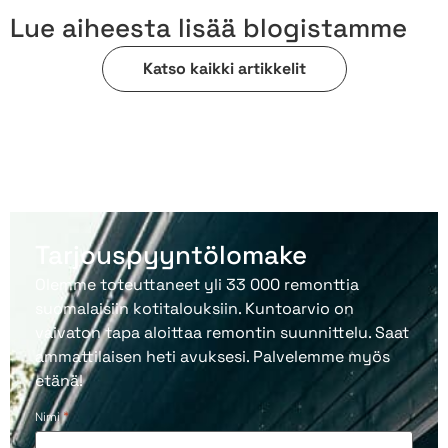
Lue aiheesta lisää blogistamme
Katso kaikki artikkelit
Tarjouspyyntölomake
Olemme toteuttaneet yli 33 000 remonttia
suomalaisiin kotitalouksiin. Kuntoarvio on
vaivaton tapa aloittaa remontin suunnittelu. Saat
ammattilaisen heti avuksesi. Palvelemme myös
etänä!
*
Nimi