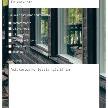
*
Haluaisin lisätietoa seuraavasta
Kattoremontti
Ulkoverhous
Ulkomaalaus
Valesokkelikorjaus
Taloyhtiöt
Jokin muu
Lisätietoja