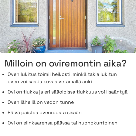
Milloin on oviremontin aika?
Oven lukitus toimii heikosti, minkä takia lukitun
oven voi saada kovaa vetämällä auki
Ovi on tiukka ja eri sääoloissa tiukkuus voi lisääntyä
Oven lähellä on vedon tunne
Päivä paistaa ovenraosta sisään
Ovi on elinkaarensa päässä tai huonokuntoinen