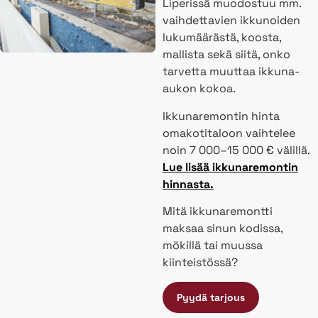
Liperissä muodostuu mm.
vaihdettavien ikkunoiden
lukumäärästä, koosta,
mallista sekä siitä, onko
tarvetta muuttaa ikkuna-
aukon kokoa.
Ikkunaremontin hinta
omakotitaloon vaihtelee
noin 7 000–15 000 € välillä.
Lue lisää ikkunaremontin
hinnasta.
Mitä ikkunaremontti
maksaa sinun kodissa,
mökillä tai muussa
kiinteistössä?
Pyydä tarjous