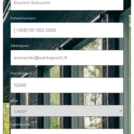
*
Puhelinnumero
*
Sähköposti
*
Postinumero
*
Alue
*
Paikkakunta