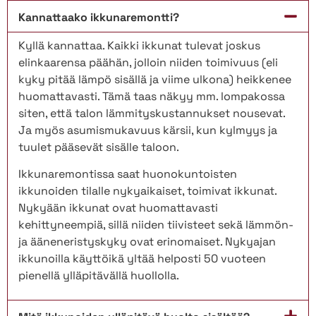
Kannattaako ikkunaremontti?
Kyllä kannattaa. Kaikki ikkunat tulevat joskus
elinkaarensa päähän, jolloin niiden toimivuus (eli
kyky pitää lämpö sisällä ja viime ulkona) heikkenee
huomattavasti. Tämä taas näkyy mm. lompakossa
siten, että talon lämmityskustannukset nousevat.
Ja myös asumismukavuus kärsii, kun kylmyys ja
tuulet pääsevät sisälle taloon.
Ikkunaremontissa saat huonokuntoisten
ikkunoiden tilalle nykyaikaiset, toimivat ikkunat.
Nykyään ikkunat ovat huomattavasti
kehittyneempiä, sillä niiden tiivisteet sekä lämmön-
ja ääneneristyskyky ovat erinomaiset. Nykyajan
ikkunoilla käyttöikä yltää helposti 50 vuoteen
pienellä ylläpitävällä huollolla.