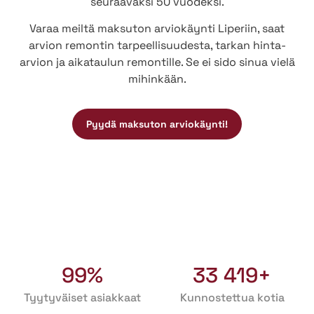
seuraavaksi 50 vuodeksi.
Varaa meiltä maksuton arviokäynti Liperiin, saat
arvion remontin tarpeellisuudesta, tarkan hinta-
arvion ja aikataulun remontille. Se ei sido sinua vielä
mihinkään.
Pyydä maksuton arviokäynti!
99%
33 419+
Tyytyväiset asiakkaat
Kunnostettua kotia