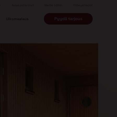
Asiakastarinat
Meille töihin
Yhteystiedot
Pyydä tarjous
Ulkomaalaus