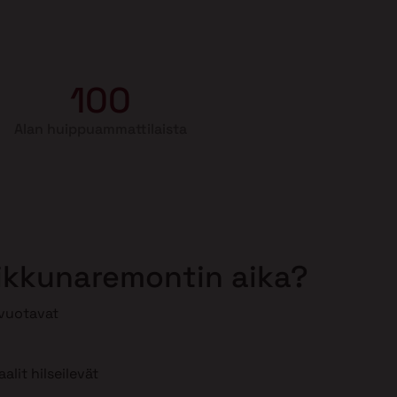
100
Alan huippuammattilaista
 ikkunaremontin aika?
 vuotavat
lit hilseilevät