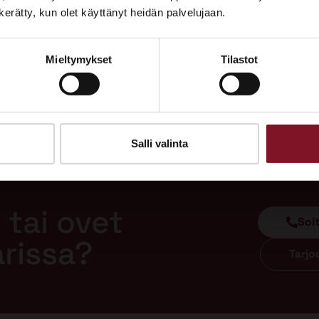
Tutustu palveluihimme esittelypisteellämme
n kerätty, kun olet käyttänyt heidän palvelujaan.
Lempäälän Asuntomessuilla 10.7.–9.8.2026.
Mieltymykset
Tilastot
Ota yhteyttä
Salli valinta
 tai ovet
Soi
arissa?
Tarj