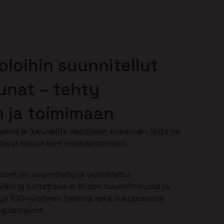
oloihin suunnitellut
kunat – tehty
 ja toimimaan
vilta ja ikkunoilta vaaditaan enemmän, jotta ne
tivat olosuhteet moitteettomasti
-ovet on suunniteltu ja valmistettu
iksi ja luotettaviksi. Niiden suunnittelussa ja
li 100-vuotinen historia sekä sukupolvelta
sepäntaidot.