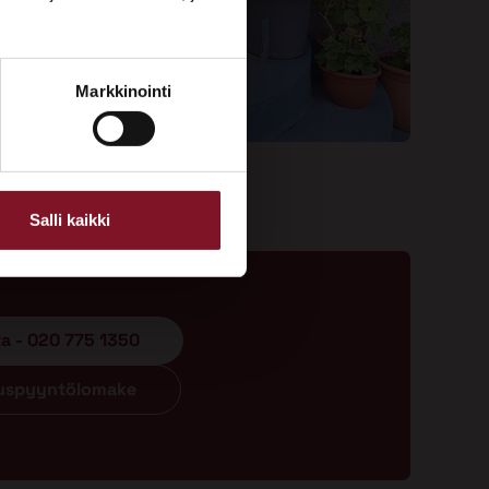
Markkinointi
Salli kaikki
ta - 020 775 1350
ouspyyntölomake