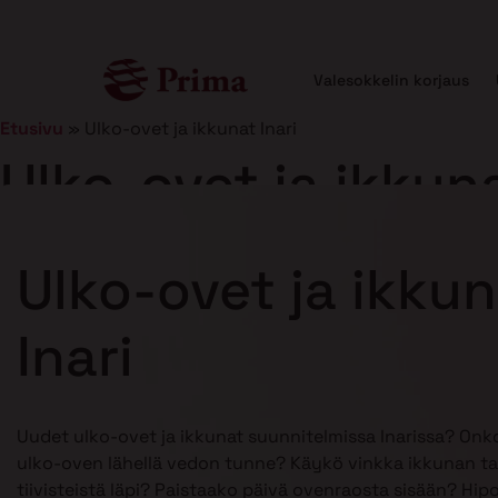
Valesokkelin korjaus
Etusivu
»
Ulko-ovet ja ikkunat Inari
Ulko-ovet ja ikkuna
Julkaistu
21.1.2025
8 min lukuaika
Ulko-ovet ja ikku
Inari
Uudet ulko-ovet ja ikkunat suunnitelmissa Inarissa? Onk
ulko-oven lähellä vedon tunne? Käykö vinkka ikkunan ta
tiivisteistä läpi? Paistaako päivä ovenraosta sisään? Hip