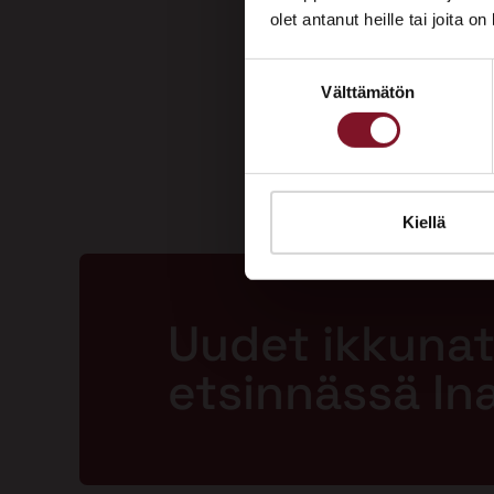
olet antanut heille tai joita o
Suostumuksen
Välttämätön
valinta
Kiellä
Uudet ikkunat
etsinnässä In