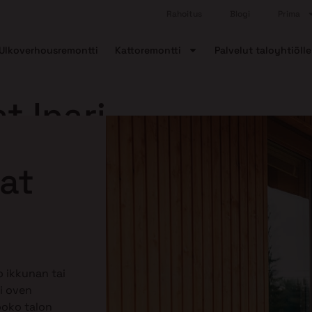
Rahoitus
Blogi
Prima
Ulkoverhousremontti
Kattoremontti
Palvelut taloyhtiölle
t Inari
nat
o ikkunan tai
i oven
ooko talon