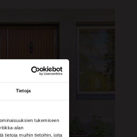
Tietoja
 ominaisuuksien tukemiseen
tiikka-alan
ietoja muihin tietoihin, joita