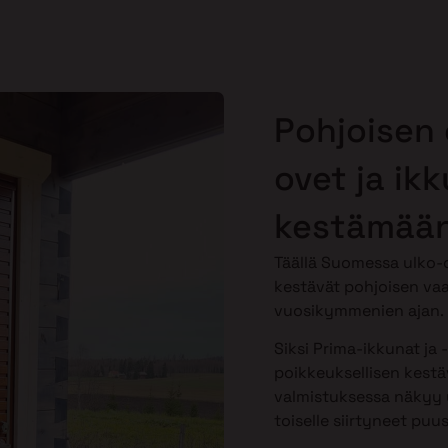
Pohjoisen 
ovet ja ik
kestämään
Täällä Suomessa ulko-o
kestävät pohjoisen vaa
vuosikymmenien ajan.
Siksi Prima-ikkunat ja 
poikkeuksellisen kestäv
valmistuksessa näkyy y
toiselle siirtyneet puu