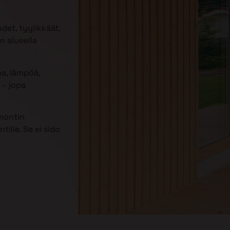
udet, tyylikkäät,
n alueella
oa, lämpöä,
– jopa
emontin
ille. Se ei sido