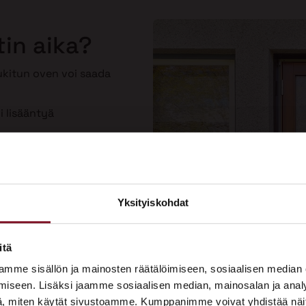
tin aika?
lukitun oven voi saada
i lisääntyä
toinen
Yksityiskohdat
×
ASUNTOMESSUT 2026 · LEMPÄÄLÄ
itä
Prima on mukana
mme sisällön ja mainosten räätälöimiseen, sosiaalisen median
Asuntomessuilla!
iseen. Lisäksi jaamme sosiaalisen median, mainosalan ja analy
, miten käytät sivustoamme. Kumppanimme voivat yhdistää näitä t