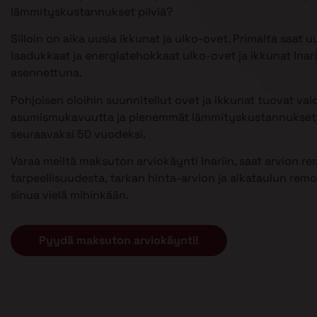
lämmityskustannukset pilviä?
Silloin on aika uusia ikkunat ja ulko-ovet. Primalta saat u
laadukkaat ja energiatehokkaat ulko-ovet ja ikkunat Inari
asennettuna.
Pohjoisen oloihin suunnitellut ovet ja ikkunat tuovat val
asumismukavuutta ja pienemmät lämmityskustannukset 
seuraavaksi 50 vuodeksi.
Varaa meiltä maksuton arviokäynti Inariin, saat arvion r
tarpeellisuudesta, tarkan hinta-arvion ja aikataulun remont
sinua vielä mihinkään.
Pyydä maksuton arviokäynti!