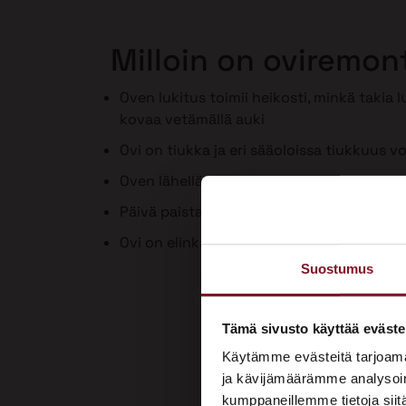
Milloin on oviremon
Oven lukitus toimii heikosti, minkä takia 
kovaa vetämällä auki
Ovi on tiukka ja eri sääoloissa tiukkuus vo
Oven lähellä on vedon tunne
Päivä paistaa ovenraosta sisään
Ovi on elinkaarensa päässä tai huonokun
Suostumus
Tämä sivusto käyttää eväste
Käytämme evästeitä tarjoama
ja kävijämäärämme analysoim
kumppaneillemme tietoja siitä