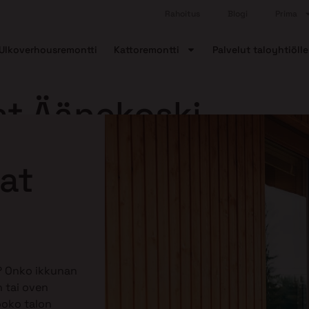
Rahoitus
Blogi
Prima
Ulkoverhousremontti
Kattoremontti
Palvelut taloyhtiölle
at Äänekoski
nat
? Onko ikkunan
 tai oven
ooko talon