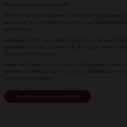
lämmityskustannukset pilviä?
Silloin on aika uusia ikkunat ja ulko-ovet. Primalta saat u
laadukkaat ja energiatehokkaat ulko-ovet ja ikkunat Ään
asennettuna.
Pohjoisen oloihin suunnitellut ovet ja ikkunat tuovat val
asumismukavuutta ja pienemmät lämmityskustannukset 
seuraavaksi 50 vuodeksi.
Varaa meiltä maksuton arviokäynti Äänekoskelle, saat ar
tarpeellisuudesta, tarkan hinta-arvion ja aikataulun remont
sinua vielä mihinkään.
Pyydä maksuton arviokäynti!