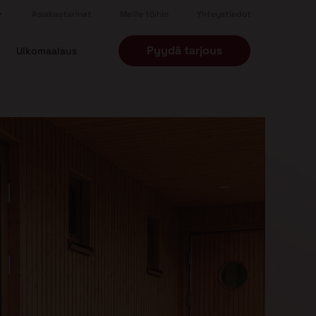
Asiakastarinat
Meille töihin
Yhteystiedot
Pyydä tarjous
Ulkomaalaus