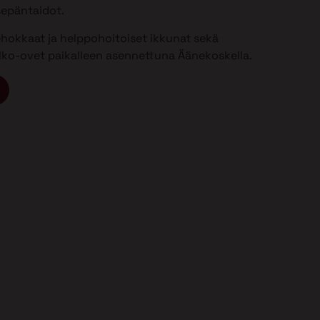
sepäntaidot.
ehokkaat ja helppohoitoiset ikkunat sekä
 ulko-ovet paikalleen asennettuna Äänekoskella.