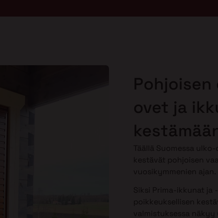
Pohjoisen 
ovet ja ik
kestämään
Täällä Suomessa ulko-o
kestävät pohjoisen vaa
vuosikymmenien ajan.
Siksi Prima-ikkunat ja 
poikkeuksellisen kestäv
valmistuksessa näkyy y