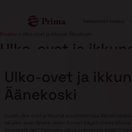
Valesokkelin korjaus
Etusivu
»
Ulko-ovet ja ikkunat Äänekoski
Ulko-ovet ja ikkun
Julkaistu
21.1.2025
8 min lukuaika
Ulko-ovet ja ikku
Äänekoski
Uudet ulko-ovet ja ikkunat suunnitelmissa Äänekoskella
tai ulko-oven lähellä vedon tunne? Käykö vinkka ikkunan
tiivisteistä läpi? Paistaako päivä ovenraosta sisään? Hip