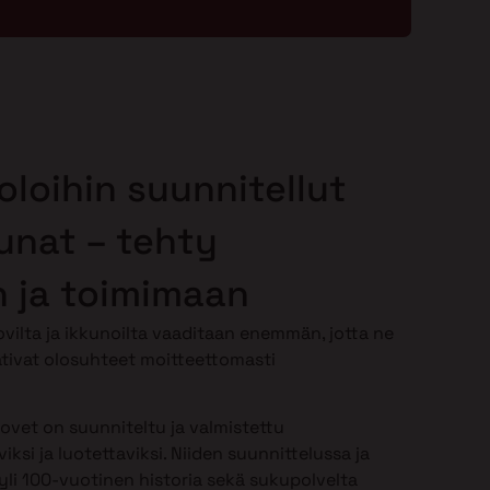
oloihin suunnitellut
kunat – tehty
 ja toimimaan
vilta ja ikkunoilta vaaditaan enemmän, jotta ne
tivat olosuhteet moitteettomasti
-ovet on suunniteltu ja valmistettu
iksi ja luotettaviksi. Niiden suunnittelussa ja
li 100-vuotinen historia sekä sukupolvelta