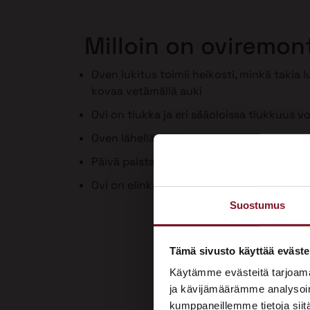
Milloin on oviremon
Oven lukitus toimii heikosti, minkä takia 
kovaa vetämällä auki
Ovi on tiukka ja eri sääoloissa tiukkuus vo
Oven lähellä on vedon tunne
Päivä paistaa ovenraosta sisään
Ovi on elinkaarensa päässä tai huonokun
Suostumus
Tämä sivusto käyttää eväste
Käytämme evästeitä tarjoama
ja kävijämäärämme analysoim
kumppaneillemme tietoja siitä