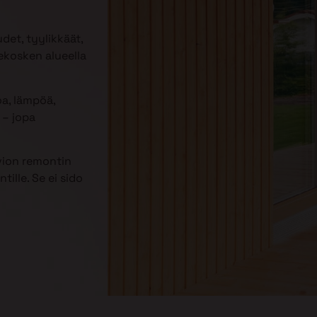
udet, tyylikkäät,
ekosken alueella
oa, lämpöä,
– jopa
vion remontin
ille. Se ei sido