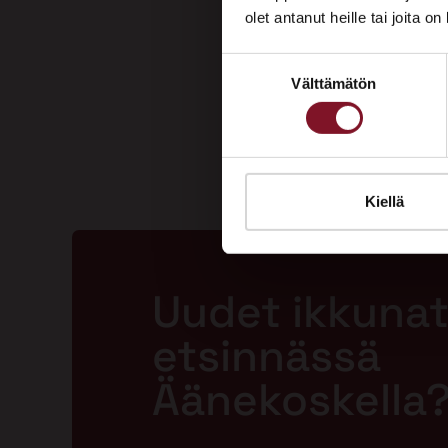
olet antanut heille tai joita o
Suostumuksen
Välttämätön
valinta
Kiellä
Uudet ikkunat
etsinnässä
Äänekoskella