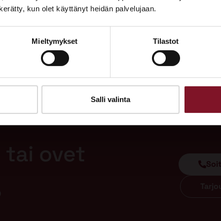
Tutustu palveluihimme esittelypisteellämme
n kerätty, kun olet käyttänyt heidän palvelujaan.
Lempäälän Asuntomessuilla 10.7.–9.8.2026.
Mieltymykset
Tilastot
Ota yhteyttä
Salli valinta
 tai ovet
Soi
Tarj
?