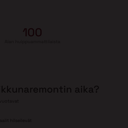
100
Alan huippuammattilaista
 ikkunaremontin aika?
 vuotavat
lit hilseilevät