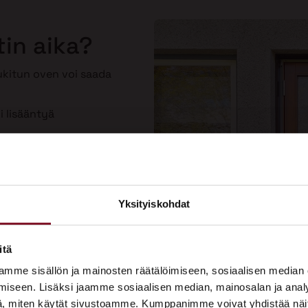
tin aika?
lukitun oven voi saada
i lisääntyä
toinen
Yksityiskohdat
×
ASUNTOMESSUT 2026 · LEMPÄÄLÄ
itä
Prima on mukana
mme sisällön ja mainosten räätälöimiseen, sosiaalisen median
Asuntomessuilla!
iseen. Lisäksi jaamme sosiaalisen median, mainosalan ja analy
, miten käytät sivustoamme. Kumppanimme voivat yhdistää näitä t