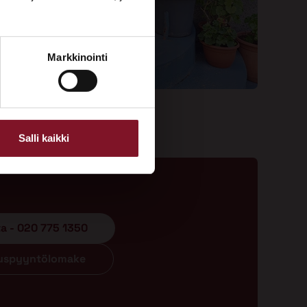
Markkinointi
Salli kaikki
ta - 020 775 1350
ouspyyntölomake