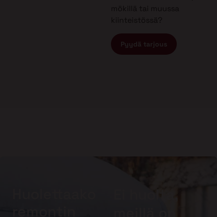
mökillä tai muussa
kiinteistössä?
Pyydä tarjous
Huolettaako
Ei huolta,
remontin
meillä on