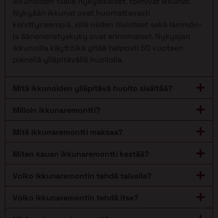
ikkunoiden tilalle nykyaikaiset, toimivat ikkunat.
Nykyään ikkunat ovat huomattavasti
kehittyneempiä, sillä niiden tiivisteet sekä lämmön-
ja ääneneristyskyky ovat erinomaiset. Nykyajan
ikkunoilla käyttöikä yltää helposti 50 vuoteen
pienellä ylläpitävällä huollolla.
Mitä ikkunoiden ylläpitävä huolto sisältää?
Milloin ikkunaremontti?
Mitä ikkunaremontti maksaa?
Miten kauan ikkunaremontti kestää?
Voiko ikkunaremontin tehdä talvella?
Voiko ikkunaremontin tehdä itse?