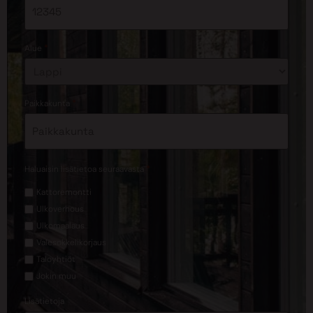
*
Alue
*
Paikkakunta
*
Haluaisin lisätietoa seuraavasta
Kattoremontti
Ulkoverhous
Ulkomaalaus
Valesokkelikorjaus
Taloyhtiöt
Jokin muu
Lisätietoja