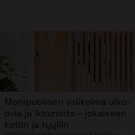
Monipuolinen valikoima ulko-
ovia ja ikkunoita – jokaiseen
kotiin ja tyyliin
Erittäin monipuolinen valikoima ovia ja ikkunoita –