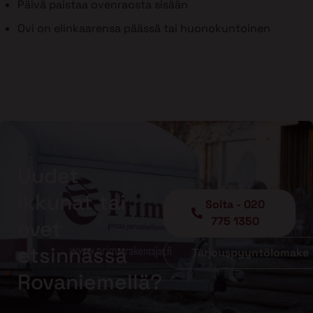
Päivä paistaa ovenraosta sisään
Ovi on elinkaarensa päässä tai huonokuntoinen
Uudet
ikkunat tai
Soita - 020
775 1350
ovet
etsinnässä
Tarjouspyyntölomake
Rovaniemellä?