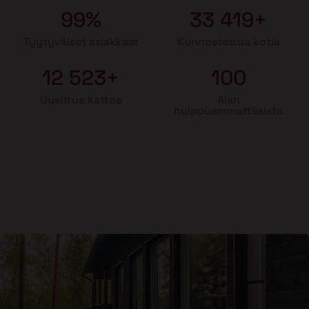
99%
33 419+
Tyytyväiset asiakkaat
Kunnostettua kotia
12 523+
100
Uusittua kattoa
Alan
huippuammattilaista