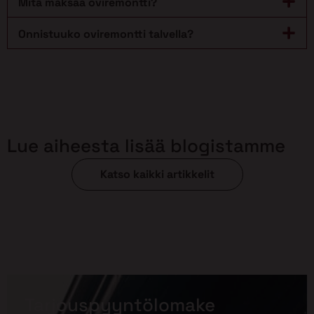
Mitä maksaa oviremontti?
Onnistuuko oviremontti talvella?
Lue aiheesta lisää blogistamme
Katso kaikki artikkelit
Tarjouspyyntölomake