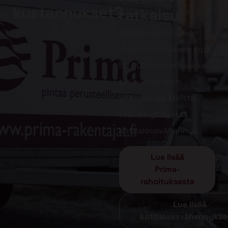
kustannukset?
ratkaisu!
Meiltä saat edullisen
Prima-rahoituksen jopa
50 000 euroon saakka
tarjouksen teon
yhteydessä. Muista
lisäksi hyödyntää
kotitalousvähennys.
Lue lisää
Prima-
rahoituksesta
Lue lisää
kotitalousvähennykse