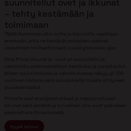
suunnitellut ovet ja ikkunat
– tehty kestämään ja
toimimaan
Täällä Suomessa ulko-ovilta ja ikkunoilta vaaditaan
enemmän, jotta ne kestävät pohjoisen vaativat
olosuhteet moitteettomasti vuosikymmenien ajan.
Siksi Prima-ikkunat ja -ovet on suunniteltu ja
valmistettu poikkeuksellisen kestäviksi ja luotettaviksi.
Niiden suunnittelussa ja valmistuksessa näkyy yli 100-
vuotinen historia sekä sukupolvelta toiselle siirtyneet
puusepäntaidot.
Primalta saat energiatehokkaat ja helppohoitoiset
ikkunat sekä jämäkät ja turvalliset ulko-ovet paikalleen
asennettuna Rovaniemellä.
Pyydä tarjous