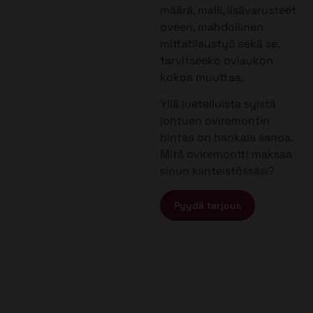
määrä, malli, lisävarusteet
oveen, mahdollinen
mittatilaustyö sekä se,
tarvitseeko oviaukon
kokoa muuttaa.
Yllä luetelluista syistä
johtuen oviremontin
hintaa on hankala sanoa.
Mitä oviremontti maksaa
sinun kiinteistössäsi?
Pyydä tarjous