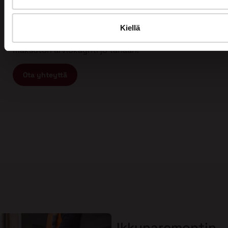
Tämän vuoksi myös asiakkaamme arvostavat meitä
ja ovat tyytyväisiä työhömme. Kun etsit
ammattitaitoista ja vastuullista ikkunaremontin tai
Kiellä
oviremontin tekijää, ota yhteyttä meihin ja varaa
maksuton arviokäynti jo tänään!
Ota yhteyttä
Ikkunaremontin