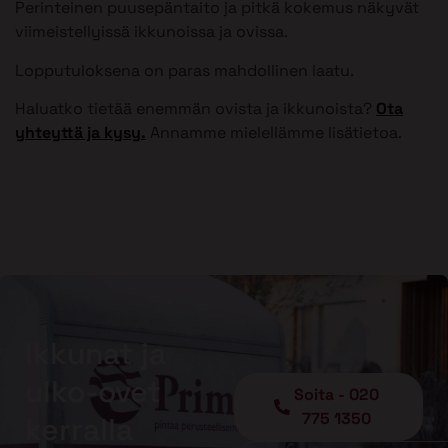
Perinteinen puusepäntaito ja pitkä kokemus näkyvät
viimeistellyissä ikkunoissa ja ovissa.
Lopputuloksena on paras mahdollinen laatu.
Haluatko tietää enemmän ovista ja ikkunoista?
Ota
yhteyttä ja kysy.
Annamme mielellämme lisätietoa.
Ikkunat ja
ulko-ovet
Soita - 020
775 1350
kerralla