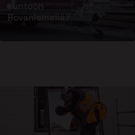
kuntoon
Tarjouspyyntölomake
Rovaniemellä?