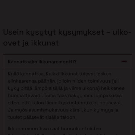
Usein kysytyt kysymykset – ulko-
ovet ja ikkunat
Kannattaako ikkunaremontti?
Kyllä kannattaa. Kaikki ikkunat tulevat joskus
elinkaarensa päähän, jolloin niiden toimivuus (eli
kyky pitää lämpö sisällä ja viime ulkona) heikkenee
huomattavasti. Tämä taas näkyy mm. lompakossa
siten, että talon lämmityskustannukset nousevat.
Ja myös asumismukavuus kärsii, kun kylmyys ja
tuulet pääsevät sisälle taloon.
Ikkunaremontissa saat huonokuntoisten