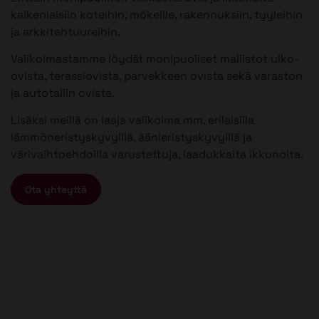
kaikenlaisiin koteihin, mökeille, rakennuksiin, tyyleihin
ja arkkitehtuureihin.
Valikoimastamme löydät monipuoliset mallistot ulko-
ovista, terassiovista, parvekkeen ovista sekä varaston
ja autotallin ovista.
Lisäksi meillä on laaja valikoima mm. erilaisilla
lämmöneristyskyvyillä, äänieristyskyvyillä ja
värivaihtoehdoilla varustettuja, laadukkaita ikkunoita.
Ota yhteyttä