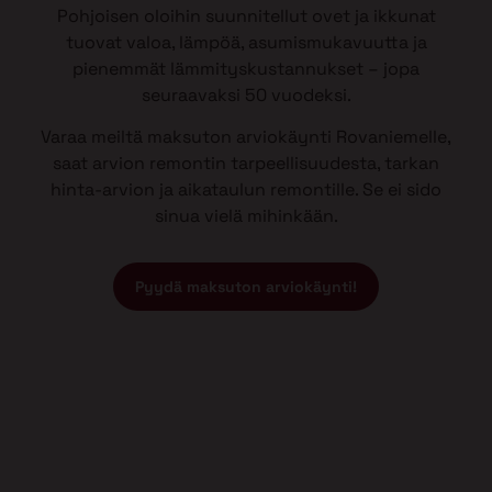
Pohjoisen oloihin suunnitellut ovet ja ikkunat
tuovat valoa, lämpöä, asumismukavuutta ja
pienemmät lämmityskustannukset – jopa
seuraavaksi 50 vuodeksi.
Varaa meiltä maksuton arviokäynti Rovaniemelle,
saat arvion remontin tarpeellisuudesta, tarkan
hinta-arvion ja aikataulun remontille. Se ei sido
sinua vielä mihinkään.
Pyydä maksuton arviokäynti!