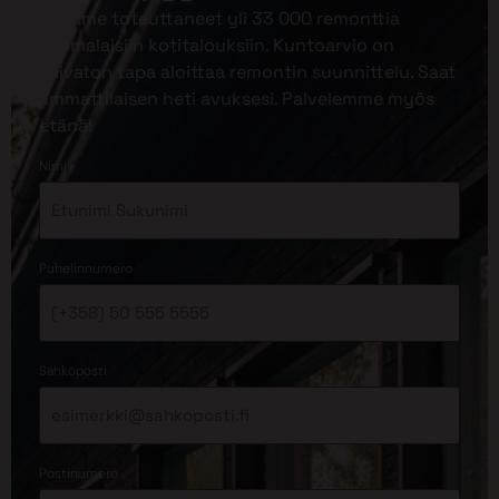
Olemme toteuttaneet yli 33 000 remonttia
suomalaisiin kotitalouksiin. Kuntoarvio on
vaivaton tapa aloittaa remontin suunnittelu. Saat
ammattilaisen heti avuksesi. Palvelemme myös
etänä!
*
Nimi
*
Puhelinnumero
*
Sähköposti
*
Postinumero