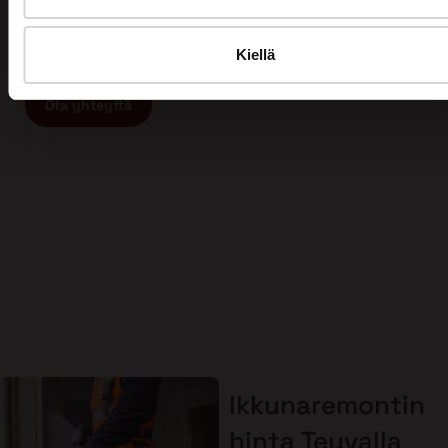
ammattitaitoista ja vastuullista ikkunaremontin tai
oviremontin tekijää, ota yhteyttä meihin ja varaa
maksuton arviokäynti jo tänään!
Kiellä
Ota yhteyttä
Ikkunaremontin
hinta Teuvalla