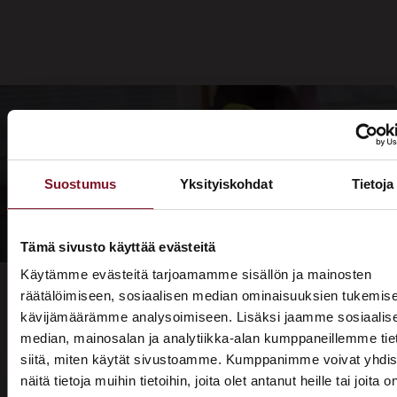
Suostumus
Yksityiskohdat
Tietoja
Tämä sivusto käyttää evästeitä
Käytämme evästeitä tarjoamamme sisällön ja mainosten
räätälöimiseen, sosiaalisen median ominaisuuksien tukemise
kävijämäärämme analysoimiseen. Lisäksi jaamme sosiaalis
median, mainosalan ja analytiikka-alan kumppaneillemme tie
Prima on kodin remonttien
siitä, miten käytät sivustoamme. Kumppanimme voivat yhdis
näitä tietoja muihin tietoihin, joita olet antanut heille tai joita o
rautainen ammattilainen