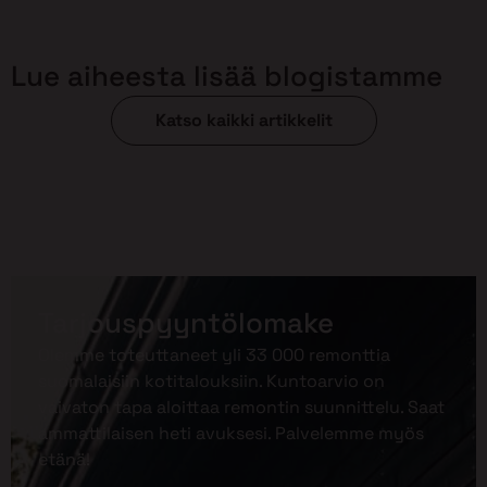
Lue aiheesta lisää blogistamme
Katso kaikki artikkelit
Tarjouspyyntölomake
Olemme toteuttaneet yli 33 000 remonttia
suomalaisiin kotitalouksiin. Kuntoarvio on
vaivaton tapa aloittaa remontin suunnittelu. Saat
ammattilaisen heti avuksesi. Palvelemme myös
etänä!