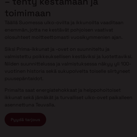
– tehty kestämään ja
toimimaan
Täällä Suomessa ulko-ovilta ja ikkunoilta vaaditaan
enemmän, jotta ne kestävät pohjoisen vaativat
olosuhteet moitteettomasti vuosikymmenien ajan.
Siksi Prima-ikkunat ja -ovet on suunniteltu ja
valmistettu poikkeuksellisen kestäviksi ja luotettaviksi.
Niiden suunnittelussa ja valmistuksessa näkyy yli 100-
vuotinen historia sekä sukupolvelta toiselle siirtyneet
puusepäntaidot.
Primalta saat energiatehokkaat ja helppohoitoiset
ikkunat sekä jämäkät ja turvalliset ulko-ovet paikalleen
asennettuna Teuvalla.
Pyydä tarjous