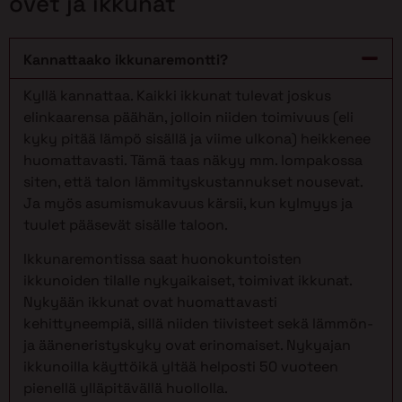
ovet ja ikkunat
Kannattaako ikkunaremontti?
Kyllä kannattaa. Kaikki ikkunat tulevat joskus
elinkaarensa päähän, jolloin niiden toimivuus (eli
kyky pitää lämpö sisällä ja viime ulkona) heikkenee
huomattavasti. Tämä taas näkyy mm. lompakossa
siten, että talon lämmityskustannukset nousevat.
Ja myös asumismukavuus kärsii, kun kylmyys ja
tuulet pääsevät sisälle taloon.
Ikkunaremontissa saat huonokuntoisten
ikkunoiden tilalle nykyaikaiset, toimivat ikkunat.
Nykyään ikkunat ovat huomattavasti
kehittyneempiä, sillä niiden tiivisteet sekä lämmön-
ja ääneneristyskyky ovat erinomaiset. Nykyajan
ikkunoilla käyttöikä yltää helposti 50 vuoteen
pienellä ylläpitävällä huollolla.