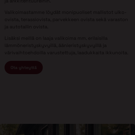
ja arkkitehtuureihin.
Valikoimastamme löydät monipuoliset mallistot ulko-
ovista, terassiovista, parvekkeen ovista sekä varaston
ja autotallin ovista.
Lisäksi meillä on laaja valikoima mm. erilaisilla
lämmöneristyskyvyillä, äänieristyskyvyillä ja
värivaihtoehdoilla varustettuja, laadukkaita ikkunoita.
Ota yhteyttä