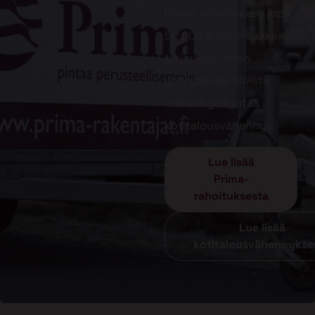
Prima-rahoituksen jopa
50 000 euroon saakka
tarjouksen teon
yhteydessä. Muista
lisäksi hyödyntää
kotitalousvähennys.
Lue lisää
Prima-
rahoituksesta
Lue lisää
kotitalousvähennykse