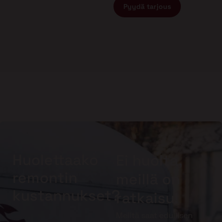
Pyydä tarjous
Huolettaako
Ei huolta,
remontin
meillä on
kustannukset?
ratkaisu!
Meiltä saat edullisen