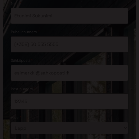
*
Nimi
*
Puhelinnumero
*
Sähköposti
*
Postinumero
*
Alue