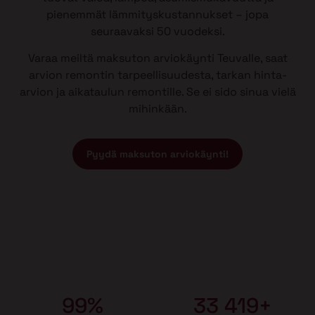
pienemmät lämmityskustannukset – jopa
seuraavaksi 50 vuodeksi.
Varaa meiltä maksuton arviokäynti Teuvalle, saat
arvion remontin tarpeellisuudesta, tarkan hinta-
arvion ja aikataulun remontille. Se ei sido sinua vielä
mihinkään.
Pyydä maksuton arviokäynti!
99%
33 419+