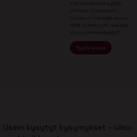
Yllä luetelluista syistä
johtuen oviremontin
hintaa on hankala sanoa.
Mitä oviremontti maksaa
sinun kiinteistössäsi?
Pyydä tarjous
Usein kysytyt kysymykset – ulko-