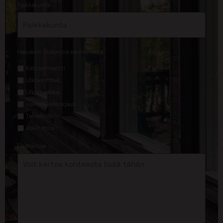
*
Paikkakunta
*
Haluaisin lisätietoa seuraavasta
Kattoremontti
Ulkoverhous
Ulkomaalaus
Valesokkelikorjaus
Taloyhtiöt
Jokin muu
Lisätietoja