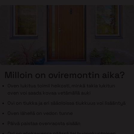
Milloin on oviremontin aika?
Oven lukitus toimii heikosti, minkä takia lukitun
oven voi saada kovaa vetämällä auki
Ovi on tiukka ja eri sääoloissa tiukkuus voi lisääntyä
Oven lähellä on vedon tunne
Päivä paistaa ovenraosta sisään
Ovi on elinkaarensa päässä tai huonokuntoinen