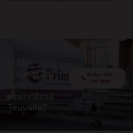
Uudet
ikkunat tai
Soita - 020
775 1350
ovet
etsinnässä
Tarjouspyyntölomake
Teuvalla?