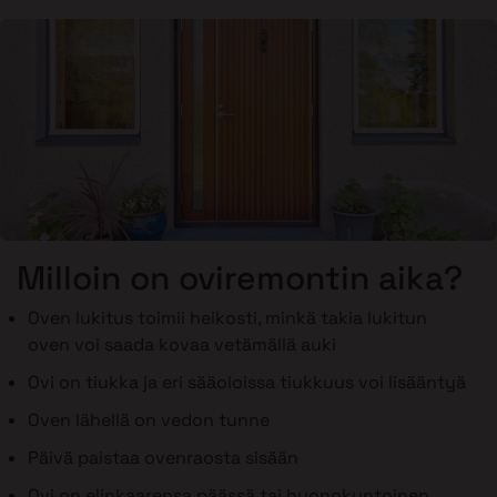
Milloin on oviremontin aika?
Oven lukitus toimii heikosti, minkä takia lukitun
oven voi saada kovaa vetämällä auki
Ovi on tiukka ja eri sääoloissa tiukkuus voi lisääntyä
Oven lähellä on vedon tunne
Päivä paistaa ovenraosta sisään
Ovi on elinkaarensa päässä tai huonokuntoinen