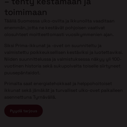
– tehty kestämään ja
toimimaan
Täällä Suomessa ulko-ovilta ja ikkunoilta vaaditaan
enemmän, jotta ne kestävät pohjoisen vaativat
olosuhteet moitteettomasti vuosikymmenien ajan.
Siksi Prima-ikkunat ja -ovet on suunniteltu ja
valmistettu poikkeuksellisen kestäviksi ja luotettaviksi.
Niiden suunnittelussa ja valmistuksessa näkyy yli 100-
vuotinen historia sekä sukupolvelta toiselle siirtyneet
puusepäntaidot.
Primalta saat energiatehokkaat ja helppohoitoiset
ikkunat sekä jämäkät ja turvalliset ulko-ovet paikalleen
asennettuna Tyrnävällä.
Pyydä tarjous