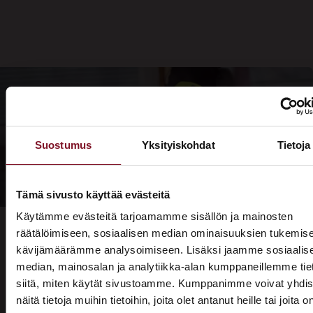
Suostumus
Yksityiskohdat
Tietoja
Tämä sivusto käyttää evästeitä
Käytämme evästeitä tarjoamamme sisällön ja mainosten
räätälöimiseen, sosiaalisen median ominaisuuksien tukemise
kävijämäärämme analysoimiseen. Lisäksi jaamme sosiaalis
median, mainosalan ja analytiikka-alan kumppaneillemme tie
Prima on kodin remonttien
siitä, miten käytät sivustoamme. Kumppanimme voivat yhdis
näitä tietoja muihin tietoihin, joita olet antanut heille tai joita o
rautainen ammattilainen