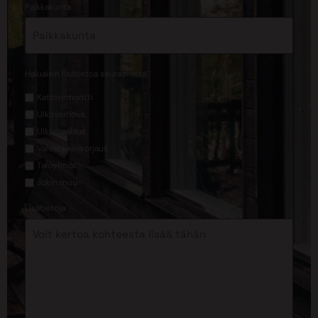
*
Paikkakunta
*
Haluaisin lisätietoa seuraavasta
Kattoremontti
Ulkoverhous
Ulkomaalaus
Valesokkelikorjaus
Taloyhtiöt
Jokin muu
Lisätietoja