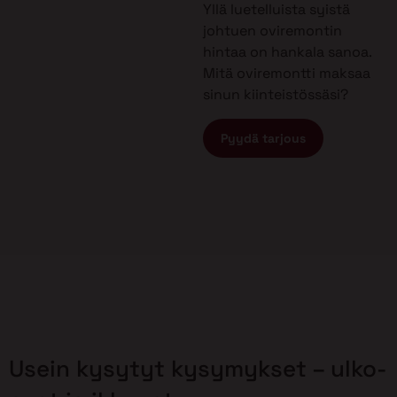
Yllä luetelluista syistä
johtuen oviremontin
hintaa on hankala sanoa.
Mitä oviremontti maksaa
sinun kiinteistössäsi?
Pyydä tarjous
Usein kysytyt kysymykset – ulko-