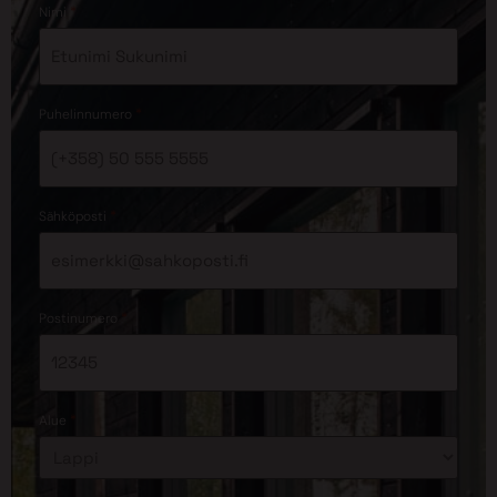
*
Nimi
*
Puhelinnumero
*
Sähköposti
*
Postinumero
*
Alue