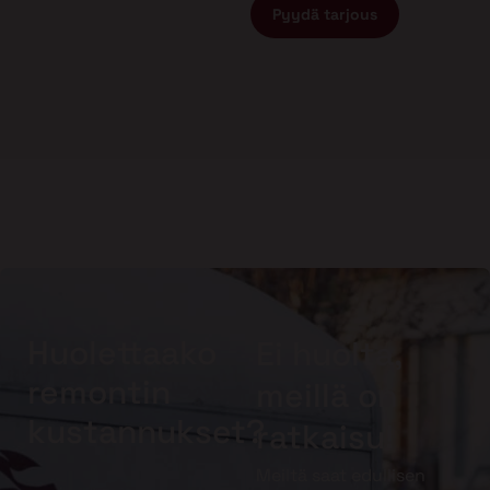
Pyydä tarjous
Huolettaako
Ei huolta,
remontin
meillä on
kustannukset?
ratkaisu!
Meiltä saat edullisen