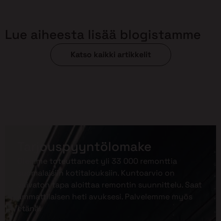
Lue aiheesta lisää blogistamme
Katso kaikki artikkelit
Tarjouspyyntölomake
Olemme toteuttaneet yli 33 000 remonttia
suomalaisiin kotitalouksiin. Kuntoarvio on
vaivaton tapa aloittaa remontin suunnittelu. Saat
ammattilaisen heti avuksesi. Palvelemme myös
etänä!