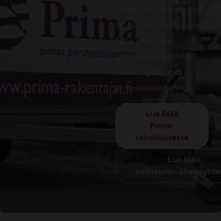
Prima-rahoituksen jopa
50 000 euroon saakka
tarjouksen teon
yhteydessä. Muista
lisäksi hyödyntää
kotitalousvähennys.
Lue lisää
Prima-
rahoituksesta
Lue lisää
kotitalousvähennykse