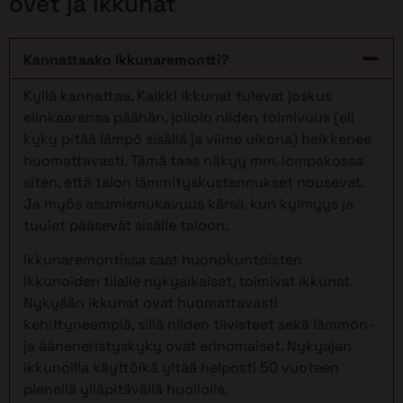
ovet ja ikkunat
Kannattaako ikkunaremontti?
Kyllä kannattaa. Kaikki ikkunat tulevat joskus
elinkaarensa päähän, jolloin niiden toimivuus (eli
kyky pitää lämpö sisällä ja viime ulkona) heikkenee
huomattavasti. Tämä taas näkyy mm. lompakossa
siten, että talon lämmityskustannukset nousevat.
Ja myös asumismukavuus kärsii, kun kylmyys ja
tuulet pääsevät sisälle taloon.
Ikkunaremontissa saat huonokuntoisten
ikkunoiden tilalle nykyaikaiset, toimivat ikkunat.
Nykyään ikkunat ovat huomattavasti
kehittyneempiä, sillä niiden tiivisteet sekä lämmön-
ja ääneneristyskyky ovat erinomaiset. Nykyajan
ikkunoilla käyttöikä yltää helposti 50 vuoteen
pienellä ylläpitävällä huollolla.