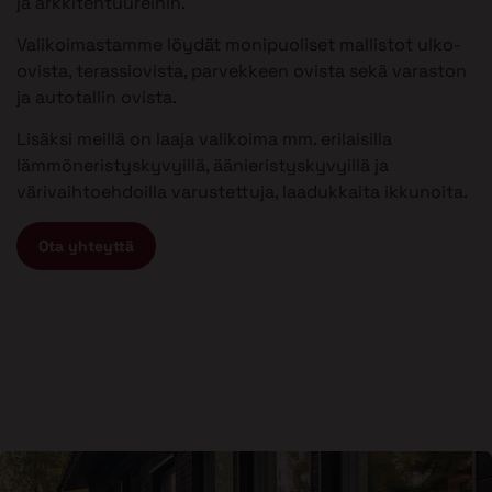
ja arkkitehtuureihin.
Valikoimastamme löydät monipuoliset mallistot ulko-
ovista, terassiovista, parvekkeen ovista sekä varaston
ja autotallin ovista.
Lisäksi meillä on laaja valikoima mm. erilaisilla
lämmöneristyskyvyillä, äänieristyskyvyillä ja
värivaihtoehdoilla varustettuja, laadukkaita ikkunoita.
Ota yhteyttä