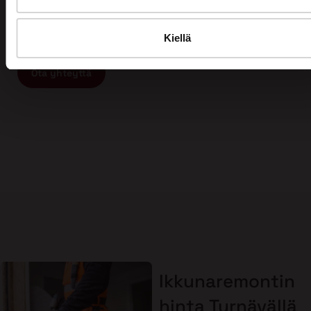
ammattitaitoista ja vastuullista ikkunaremontin tai
oviremontin tekijää, ota yhteyttä meihin ja varaa
maksuton arviokäynti jo tänään!
Kiellä
Ota yhteyttä
Ikkunaremontin
hinta Tyrnävällä