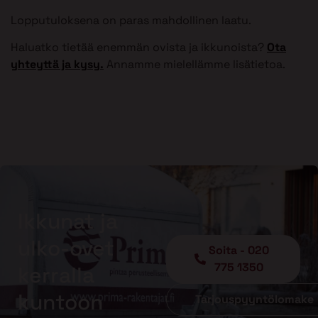
Lopputuloksena on paras mahdollinen laatu.
Haluatko tietää enemmän ovista ja ikkunoista?
Ota
yhteyttä ja kysy.
Annamme mielellämme lisätietoa.
Ikkunat ja
ulko-ovet
Soita - 020
775 1350
kerralla
kuntoon
Tarjouspyyntölomake