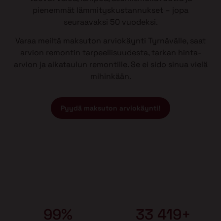
pienemmät lämmityskustannukset – jopa
seuraavaksi 50 vuodeksi.
Varaa meiltä maksuton arviokäynti Tyrnävälle, saat
arvion remontin tarpeellisuudesta, tarkan hinta-
arvion ja aikataulun remontille. Se ei sido sinua vielä
mihinkään.
Pyydä maksuton arviokäynti!
99%
33 419+