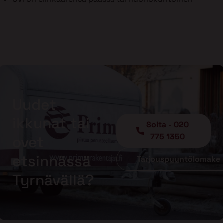
Uudet
ikkunat tai
Soita - 020
775 1350
ovet
etsinnässä
Tarjouspyyntölomake
Tyrnävällä?