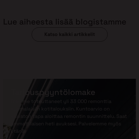
Lue aiheesta lisää blogistamme
Katso kaikki artikkelit
Tarjouspyyntölomake
Olemme toteuttaneet yli 33 000 remonttia
suomalaisiin kotitalouksiin. Kuntoarvio on
vaivaton tapa aloittaa remontin suunnittelu. Saat
ammattilaisen heti avuksesi. Palvelemme myös
etänä!