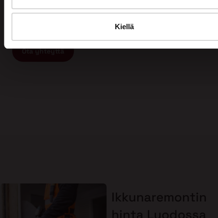
ammattitaitoista ja vastuullista ikkunaremontin tai
oviremontin tekijää, ota yhteyttä meihin ja varaa
maksuton arviokäynti jo tänään!
Kiellä
Ota yhteyttä
Ikkunaremontin
hinta Luodossa