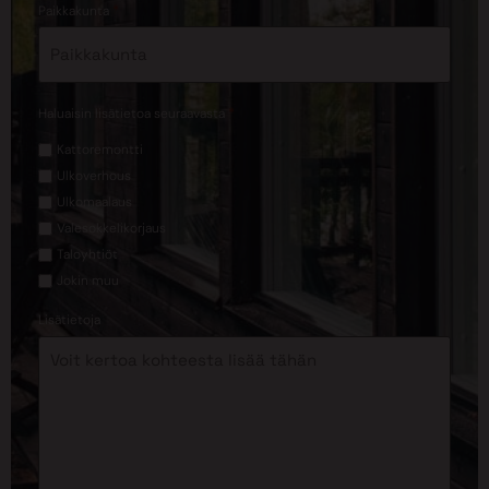
*
Paikkakunta
*
Haluaisin lisätietoa seuraavasta
Kattoremontti
Ulkoverhous
Ulkomaalaus
Valesokkelikorjaus
Taloyhtiöt
Jokin muu
Lisätietoja