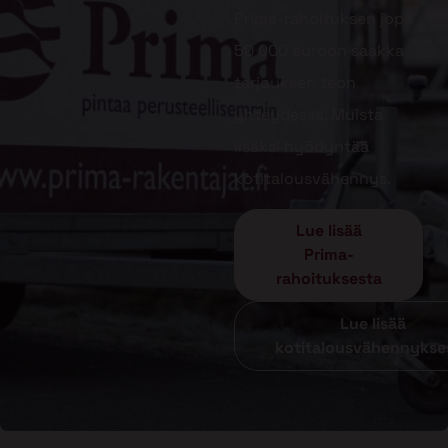
Prima-rahoituksen jopa
50 000 euroon saakka
tarjouksen teon
yhteydessä. Muista
lisäksi hyödyntää
kotitalousvähennys.
Lue lisää
Prima-
rahoituksesta
Lue lisää
kotitalousvähennykse