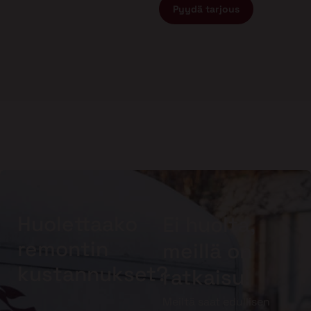
Pyydä tarjous
Huolettaako
Ei huolta,
remontin
meillä on
kustannukset?
ratkaisu!
Meiltä saat edullisen