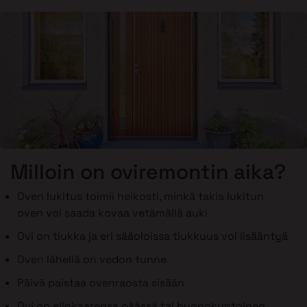
Milloin on oviremontin aika?
Oven lukitus toimii heikosti, minkä takia lukitun
oven voi saada kovaa vetämällä auki
Ovi on tiukka ja eri sääoloissa tiukkuus voi lisääntyä
Oven lähellä on vedon tunne
Päivä paistaa ovenraosta sisään
Ovi on elinkaarensa päässä tai huonokuntoinen