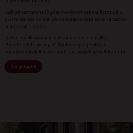
ja arkkitehtuureihin.
Valikoimastamme löydät monipuoliset mallistot ulko-
ovista, terassiovista, parvekkeen ovista sekä varaston
ja autotallin ovista.
Lisäksi meillä on laaja valikoima mm. erilaisilla
lämmöneristyskyvyillä, äänieristyskyvyillä ja
värivaihtoehdoilla varustettuja, laadukkaita ikkunoita.
Ota yhteyttä