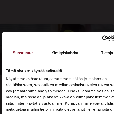
Suostumus
Yksityiskohdat
Tietoja
Tämä sivusto käyttää evästeitä
Käytämme evästeitä tarjoamamme sisällön ja mainosten
räätälöimiseen, sosiaalisen median ominaisuuksien tukemise
kävijämäärämme analysoimiseen. Lisäksi jaamme sosiaalis
median, mainosalan ja analytiikka-alan kumppaneillemme tie
Prima on kodin remonttien
siitä, miten käytät sivustoamme. Kumppanimme voivat yhdis
näitä tietoja muihin tietoihin, joita olet antanut heille tai joita o
rautainen ammattilainen