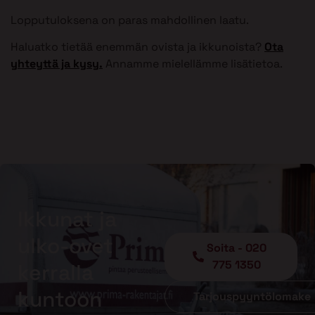
Lopputuloksena on paras mahdollinen laatu.
Haluatko tietää enemmän ovista ja ikkunoista?
Ota
yhteyttä ja kysy.
Annamme mielellämme lisätietoa.
Ikkunat ja
ulko-ovet
Soita - 020
775 1350
kerralla
kuntoon
Tarjouspyyntölomake