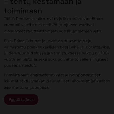
– tehty kestämään ja
toimimaan
Täällä Suomessa ulko-ovilta ja ikkunoilta vaaditaan
enemmän, jotta ne kestävät pohjoisen vaativat
olosuhteet moitteettomasti vuosikymmenien ajan.
Siksi Prima-ikkunat ja -ovet on suunniteltu ja
valmistettu poikkeuksellisen kestäviksi ja luotettaviksi.
Niiden suunnittelussa ja valmistuksessa näkyy yli 100-
vuotinen historia sekä sukupolvelta toiselle siirtyneet
puusepäntaidot.
Primalta saat energiatehokkaat ja helppohoitoiset
ikkunat sekä jämäkät ja turvalliset ulko-ovet paikalleen
asennettuna Luodossa.
Pyydä tarjous