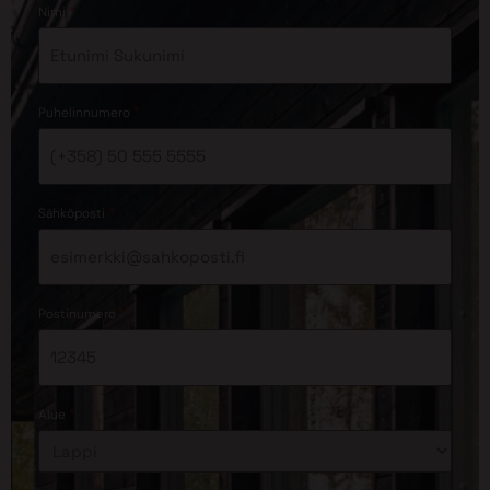
*
Nimi
*
Puhelinnumero
*
Sähköposti
*
Postinumero
*
Alue