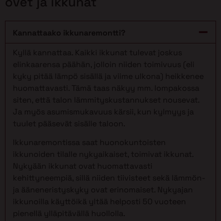
ovet ja ikkunat
Kannattaako ikkunaremontti?
Kyllä kannattaa. Kaikki ikkunat tulevat joskus
elinkaarensa päähän, jolloin niiden toimivuus (eli
kyky pitää lämpö sisällä ja viime ulkona) heikkenee
huomattavasti. Tämä taas näkyy mm. lompakossa
siten, että talon lämmityskustannukset nousevat.
Ja myös asumismukavuus kärsii, kun kylmyys ja
tuulet pääsevät sisälle taloon.
Ikkunaremontissa saat huonokuntoisten
ikkunoiden tilalle nykyaikaiset, toimivat ikkunat.
Nykyään ikkunat ovat huomattavasti
kehittyneempiä, sillä niiden tiivisteet sekä lämmön-
ja ääneneristyskyky ovat erinomaiset. Nykyajan
ikkunoilla käyttöikä yltää helposti 50 vuoteen
pienellä ylläpitävällä huollolla.