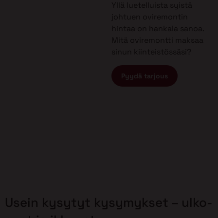
Yllä luetelluista syistä
johtuen oviremontin
hintaa on hankala sanoa.
Mitä oviremontti maksaa
sinun kiinteistössäsi?
Pyydä tarjous
Usein kysytyt kysymykset – ulko-