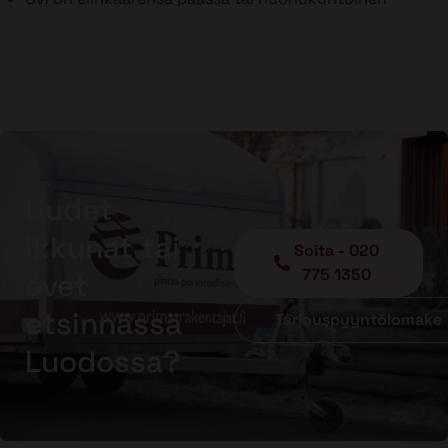
Uudet
ikkunat tai
Soita - 020
775 1350
ovet
etsinnässä
Tarjouspyyntölomake
Luodossa?