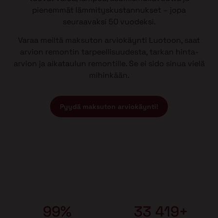
pienemmät lämmityskustannukset – jopa
seuraavaksi 50 vuodeksi.
Varaa meiltä maksuton arviokäynti Luotoon, saat
arvion remontin tarpeellisuudesta, tarkan hinta-
arvion ja aikataulun remontille. Se ei sido sinua vielä
mihinkään.
Pyydä maksuton arviokäynti!
99%
33 419+