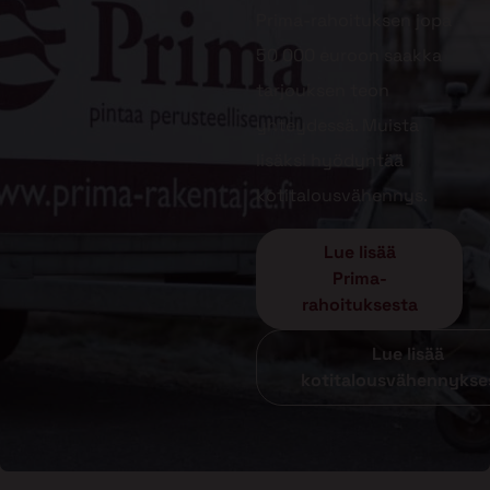
Prima-rahoituksen jopa
50 000 euroon saakka
tarjouksen teon
yhteydessä. Muista
lisäksi hyödyntää
kotitalousvähennys.
Lue lisää
Prima-
rahoituksesta
Lue lisää
kotitalousvähennykse