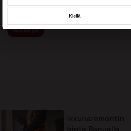
ammattitaitoista ja vastuullista ikkunaremontin tai
oviremontin tekijää, ota yhteyttä meihin ja varaa
maksuton arviokäynti jo tänään!
Kiellä
Ota yhteyttä
Ikkunaremontin
hinta Ranualla