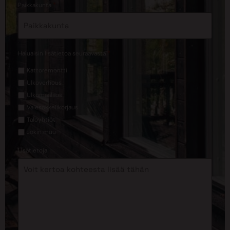
*
Paikkakunta
*
Haluaisin lisätietoa seuraavasta
Kattoremontti
Ulkoverhous
Ulkomaalaus
Valesokkelikorjaus
Taloyhtiöt
Jokin muu
Lisätietoja