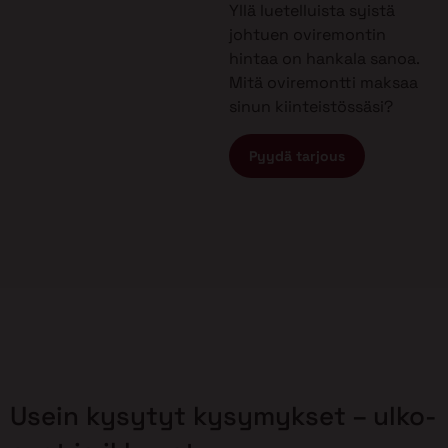
Yllä luetelluista syistä
johtuen oviremontin
hintaa on hankala sanoa.
Mitä oviremontti maksaa
sinun kiinteistössäsi?
Pyydä tarjous
Usein kysytyt kysymykset – ulko-