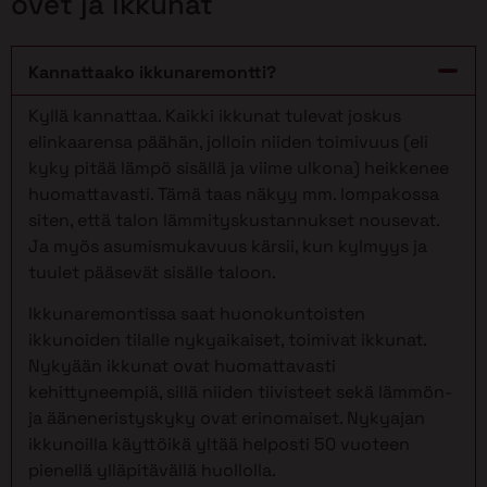
ovet ja ikkunat
Kannattaako ikkunaremontti?
Kyllä kannattaa. Kaikki ikkunat tulevat joskus
elinkaarensa päähän, jolloin niiden toimivuus (eli
kyky pitää lämpö sisällä ja viime ulkona) heikkenee
huomattavasti. Tämä taas näkyy mm. lompakossa
siten, että talon lämmityskustannukset nousevat.
Ja myös asumismukavuus kärsii, kun kylmyys ja
tuulet pääsevät sisälle taloon.
Ikkunaremontissa saat huonokuntoisten
ikkunoiden tilalle nykyaikaiset, toimivat ikkunat.
Nykyään ikkunat ovat huomattavasti
kehittyneempiä, sillä niiden tiivisteet sekä lämmön-
ja ääneneristyskyky ovat erinomaiset. Nykyajan
ikkunoilla käyttöikä yltää helposti 50 vuoteen
pienellä ylläpitävällä huollolla.