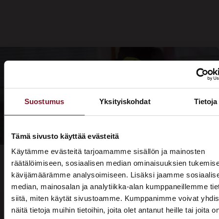
Suostumus
Yksityiskohdat
Tietoja
Tämä sivusto käyttää evästeitä
Käytämme evästeitä tarjoamamme sisällön ja mainosten
räätälöimiseen, sosiaalisen median ominaisuuksien tukemise
kävijämäärämme analysoimiseen. Lisäksi jaamme sosiaalis
median, mainosalan ja analytiikka-alan kumppaneillemme tie
Prima on kodin remonttien
siitä, miten käytät sivustoamme. Kumppanimme voivat yhdis
näitä tietoja muihin tietoihin, joita olet antanut heille tai joita o
rautainen ammattilainen