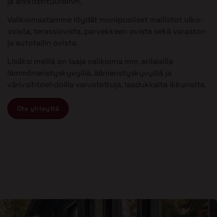
ja arkkitehtuureihin.
Valikoimastamme löydät monipuoliset mallistot ulko-
ovista, terassiovista, parvekkeen ovista sekä varaston
ja autotallin ovista.
Lisäksi meillä on laaja valikoima mm. erilaisilla
lämmöneristyskyvyillä, äänieristyskyvyillä ja
värivaihtoehdoilla varustettuja, laadukkaita ikkunoita.
Ota yhteyttä