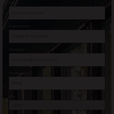
*
Nimi
*
Puhelinnumero
*
Sähköposti
*
Postinumero
*
Alue