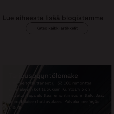
Lue aiheesta lisää blogistamme
Katso kaikki artikkelit
Tarjouspyyntölomake
Olemme toteuttaneet yli 33 000 remonttia
suomalaisiin kotitalouksiin. Kuntoarvio on
vaivaton tapa aloittaa remontin suunnittelu. Saat
ammattilaisen heti avuksesi. Palvelemme myös
etänä!