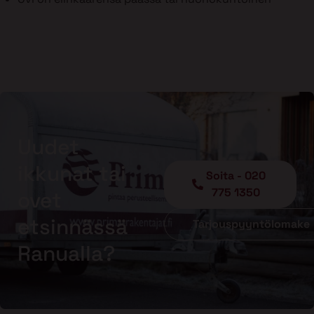
Uudet
ikkunat tai
Soita - 020
775 1350
ovet
etsinnässä
Tarjouspyyntölomake
Ranualla?