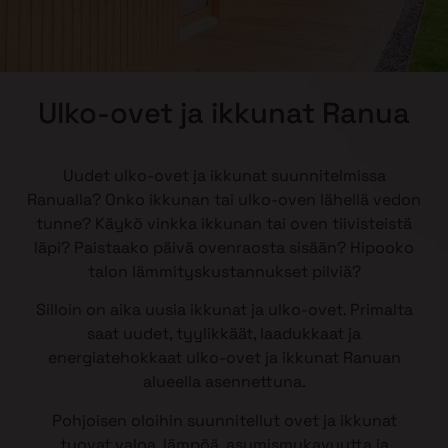
Ulko-ovet ja ikkunat Ranua
Uudet ulko-ovet ja ikkunat suunnitelmissa
Ranualla? Onko ikkunan tai ulko-oven lähellä vedon
tunne? Käykö vinkka ikkunan tai oven tiivisteistä
läpi? Paistaako päivä ovenraosta sisään? Hipooko
talon lämmityskustannukset pilviä?
Silloin on aika uusia ikkunat ja ulko-ovet. Primalta
saat uudet, tyylikkäät, laadukkaat ja
energiatehokkaat ulko-ovet ja ikkunat Ranuan
alueella asennettuna.
Pohjoisen oloihin suunnitellut ovet ja ikkunat
tuovat valoa, lämpöä, asumismukavuutta ja