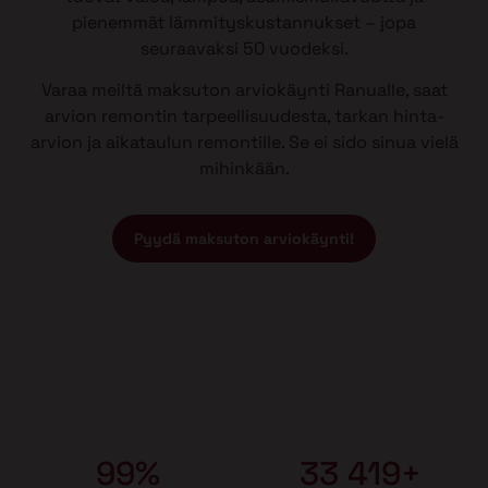
pienemmät lämmityskustannukset – jopa
seuraavaksi 50 vuodeksi.
Varaa meiltä maksuton arviokäynti Ranualle, saat
arvion remontin tarpeellisuudesta, tarkan hinta-
arvion ja aikataulun remontille. Se ei sido sinua vielä
mihinkään.
Pyydä maksuton arviokäynti!
99%
33 419+