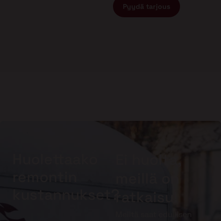
Pyydä tarjous
Huolettaako
Ei huolta,
remontin
meillä on
kustannukset?
ratkaisu!
Meiltä saat edullisen