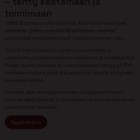
– tehty kestämään ja
toimimaan
Täällä Suomessa ulko-ovilta ja ikkunoilta vaaditaan
enemmän, jotta ne kestävät pohjoisen vaativat
olosuhteet moitteettomasti vuosikymmenien ajan.
Siksi Prima-ikkunat ja -ovet on suunniteltu ja
valmistettu poikkeuksellisen kestäviksi ja luotettaviksi.
Niiden suunnittelussa ja valmistuksessa näkyy yli 100-
vuotinen historia sekä sukupolvelta toiselle siirtyneet
puusepäntaidot.
Primalta saat energiatehokkaat ja helppohoitoiset
ikkunat sekä jämäkät ja turvalliset ulko-ovet paikalleen
asennettuna Ranualla.
Pyydä tarjous