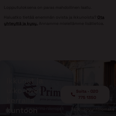
Lopputuloksena on paras mahdollinen laatu.
Haluatko tietää enemmän ovista ja ikkunoista?
Ota
yhteyttä ja kysy.
Annamme mielellämme lisätietoa.
Ikkunat ja
ulko-ovet
Soita - 020
775 1350
kerralla
kuntoon
Tarjouspyyntölomake