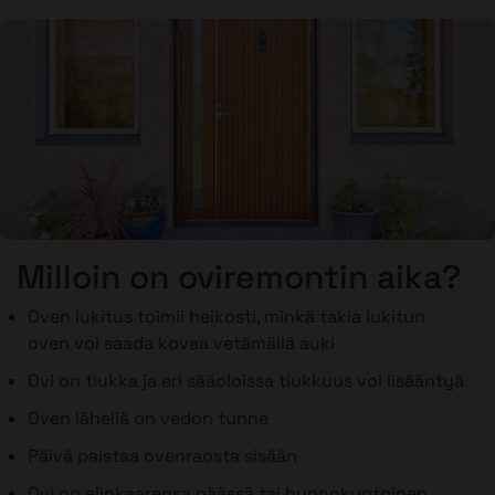
Milloin on oviremontin aika?
Oven lukitus toimii heikosti, minkä takia lukitun
oven voi saada kovaa vetämällä auki
Ovi on tiukka ja eri sääoloissa tiukkuus voi lisääntyä
Oven lähellä on vedon tunne
Päivä paistaa ovenraosta sisään
Ovi on elinkaarensa päässä tai huonokuntoinen