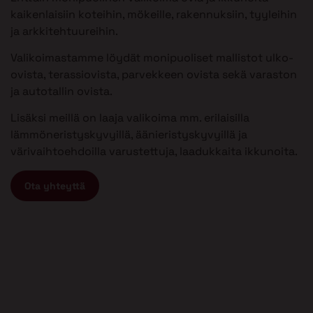
kaikenlaisiin koteihin, mökeille, rakennuksiin, tyyleihin
ja arkkitehtuureihin.
Valikoimastamme löydät monipuoliset mallistot ulko-
ovista, terassiovista, parvekkeen ovista sekä varaston
ja autotallin ovista.
Lisäksi meillä on laaja valikoima mm. erilaisilla
lämmöneristyskyvyillä, äänieristyskyvyillä ja
värivaihtoehdoilla varustettuja, laadukkaita ikkunoita.
Ota yhteyttä