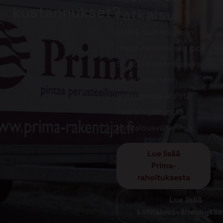
kustannukset?
ratkaisu!
Meiltä saat edullisen
Prima-rahoituksen jopa
50 000 euroon saakka
tarjouksen teon
yhteydessä. Muista
lisäksi hyödyntää
kotitalousvähennys.
Lue lisää
Prima-
rahoituksesta
Lue lisää
kotitalousvähennykse