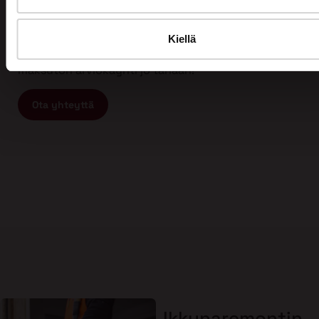
Tämän vuoksi myös asiakkaamme arvostavat meitä
ja ovat tyytyväisiä työhömme. Kun etsit
ammattitaitoista ja vastuullista ikkunaremontin tai
Kiellä
oviremontin tekijää, ota yhteyttä meihin ja varaa
maksuton arviokäynti jo tänään!
Ota yhteyttä
Ikkunaremontin