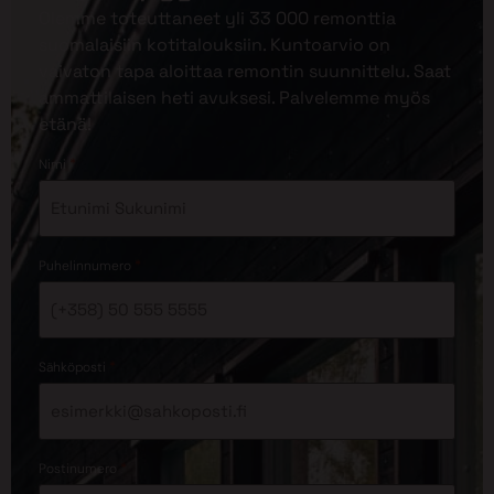
Olemme toteuttaneet yli 33 000 remonttia
suomalaisiin kotitalouksiin. Kuntoarvio on
vaivaton tapa aloittaa remontin suunnittelu. Saat
ammattilaisen heti avuksesi. Palvelemme myös
etänä!
*
Nimi
*
Puhelinnumero
*
Sähköposti
*
Postinumero