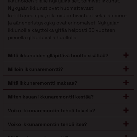
ikkunoiden tilalle nykyaikaiset, toimivat ikkunat.
Nykyään ikkunat ovat huomattavasti
kehittyneempiä, sillä niiden tiivisteet sekä lämmön-
ja ääneneristyskyky ovat erinomaiset. Nykyajan
ikkunoilla käyttöikä yltää helposti 50 vuoteen
pienellä ylläpitävällä huollolla.
Mitä ikkunoiden ylläpitävä huolto sisältää?
Milloin ikkunaremontti?
Mitä ikkunaremontti maksaa?
Miten kauan ikkunaremontti kestää?
Voiko ikkunaremontin tehdä talvella?
Voiko ikkunaremontin tehdä itse?