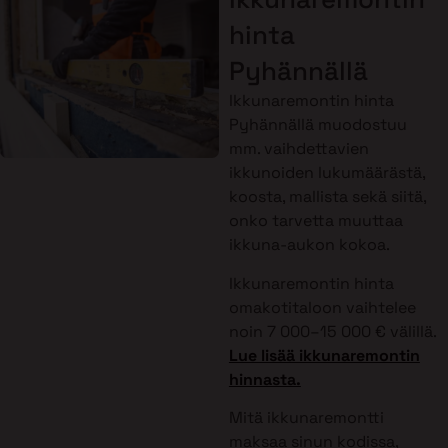
hinta
Pyhännällä
Ikkunaremontin hinta
Pyhännällä muodostuu
mm. vaihdettavien
ikkunoiden lukumäärästä,
koosta, mallista sekä siitä,
onko tarvetta muuttaa
ikkuna-aukon kokoa.
Ikkunaremontin hinta
omakotitaloon vaihtelee
noin 7 000–15 000 € välillä.
Lue lisää ikkunaremontin
hinnasta.
Mitä ikkunaremontti
maksaa sinun kodissa,