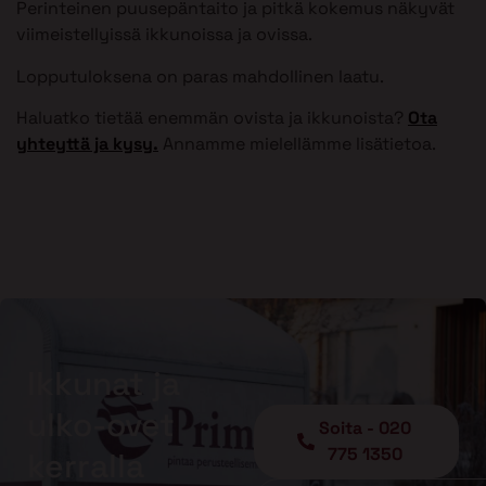
Perinteinen puusepäntaito ja pitkä kokemus näkyvät
viimeistellyissä ikkunoissa ja ovissa.
Lopputuloksena on paras mahdollinen laatu.
Haluatko tietää enemmän ovista ja ikkunoista?
Ota
yhteyttä ja kysy.
Annamme mielellämme lisätietoa.
Ikkunat ja
ulko-ovet
Soita - 020
775 1350
kerralla