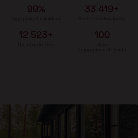
99%
33 419+
Tyytyväiset asiakkaat
Kunnostettua kotia
12 523+
100
Uusittua kattoa
Alan
huippuammattilaista