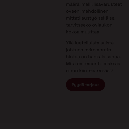
määrä, malli, lisävarusteet
oveen, mahdollinen
mittatilaustyö sekä se,
tarvitseeko oviaukon
kokoa muuttaa.
Yllä luetelluista syistä
johtuen oviremontin
hintaa on hankala sanoa.
Mitä oviremontti maksaa
sinun kiinteistössäsi?
Pyydä tarjous