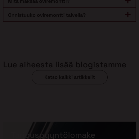
Mitä maksaa oviremontti?
Onnistuuko oviremontti talvella?
Lue aiheesta lisää blogistamme
Katso kaikki artikkelit
Tarjouspyyntölomake