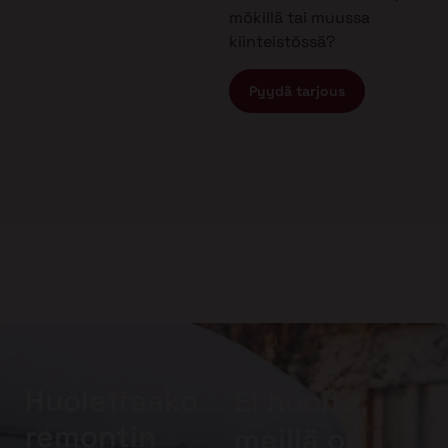
mökillä tai muussa
kiinteistössä?
Pyydä tarjous
Huolettaako
Ei huolta,
remontin
meillä on