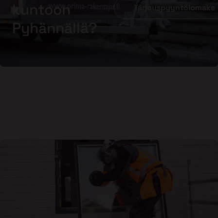
kuntoon
Tarjouspyyntölomake
Pyhännällä?