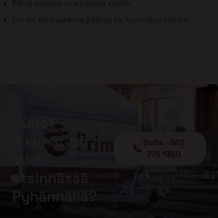
Päivä paistaa ovenraosta sisään
Ovi on elinkaarensa päässä tai huonokuntoinen
Uudet
ikkunat tai
Soita - 020
775 1350
ovet
etsinnässä
Tarjouspyyntölomake
Pyhännällä?