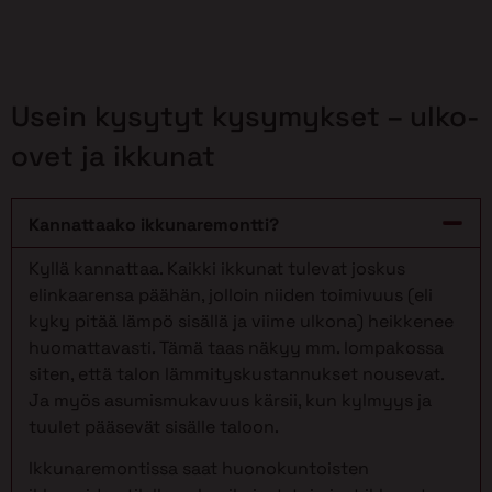
Usein kysytyt kysymykset – ulko-
ovet ja ikkunat
Kannattaako ikkunaremontti?
Kyllä kannattaa. Kaikki ikkunat tulevat joskus
elinkaarensa päähän, jolloin niiden toimivuus (eli
kyky pitää lämpö sisällä ja viime ulkona) heikkenee
huomattavasti. Tämä taas näkyy mm. lompakossa
siten, että talon lämmityskustannukset nousevat.
Ja myös asumismukavuus kärsii, kun kylmyys ja
tuulet pääsevät sisälle taloon.
Ikkunaremontissa saat huonokuntoisten