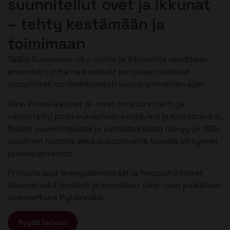
suunnitellut ovet ja ikkunat
– tehty kestämään ja
toimimaan
Täällä Suomessa ulko-ovilta ja ikkunoilta vaaditaan
enemmän, jotta ne kestävät pohjoisen vaativat
olosuhteet moitteettomasti vuosikymmenien ajan.
Siksi Prima-ikkunat ja -ovet on suunniteltu ja
valmistettu poikkeuksellisen kestäviksi ja luotettaviksi.
Niiden suunnittelussa ja valmistuksessa näkyy yli 100-
vuotinen historia sekä sukupolvelta toiselle siirtyneet
puusepäntaidot.
Primalta saat energiatehokkaat ja helppohoitoiset
ikkunat sekä jämäkät ja turvalliset ulko-ovet paikalleen
asennettuna Pyhännällä.
Pyydä tarjous