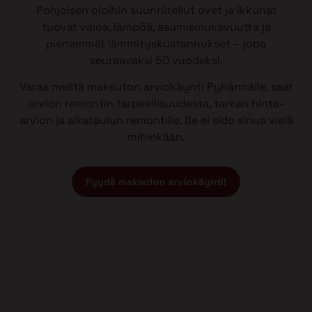
Pohjoisen oloihin suunnitellut ovet ja ikkunat
tuovat valoa, lämpöä, asumismukavuutta ja
pienemmät lämmityskustannukset – jopa
seuraavaksi 50 vuodeksi.
Varaa meiltä maksuton arviokäynti Pyhännälle, saat
arvion remontin tarpeellisuudesta, tarkan hinta-
arvion ja aikataulun remontille. Se ei sido sinua vielä
mihinkään.
Pyydä maksuton arviokäynti!