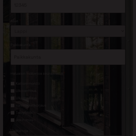
*
Alue
*
Paikkakunta
*
Haluaisin lisätietoa seuraavasta
Kattoremontti
Ulkoverhous
Ulkomaalaus
Valesokkelikorjaus
Taloyhtiöt
Jokin muu
Lisätietoja