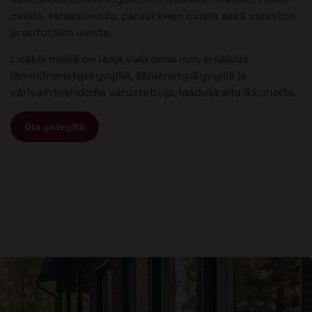
ovista, terassiovista, parvekkeen ovista sekä varaston
ja autotallin ovista.
Lisäksi meillä on laaja valikoima mm. erilaisilla
lämmöneristyskyvyillä, äänieristyskyvyillä ja
värivaihtoehdoilla varustettuja, laadukkaita ikkunoita.
Ota yhteyttä