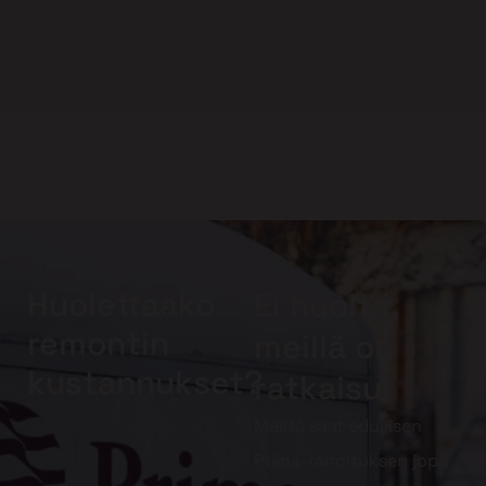
Huolettaako
Ei huolta,
remontin
meillä on
kustannukset?
ratkaisu!
Meiltä saat edullisen
Prima-rahoituksen jopa