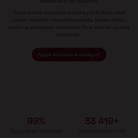
seuraavaksi 50 vuodeksi.
Varaa meiltä maksuton arviokäynti Kolariin, saat
arvion remontin tarpeellisuudesta, tarkan hinta-
arvion ja aikataulun remontille. Se ei sido sinua vielä
mihinkään.
Pyydä maksuton arviokäynti!
99%
33 419+
Tyytyväiset asiakkaat
Kunnostettua kotia