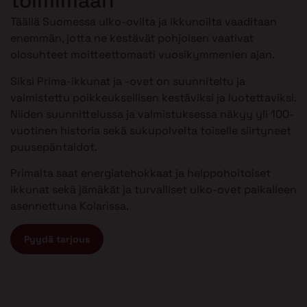
toimimaan
Täällä Suomessa ulko-ovilta ja ikkunoilta vaaditaan
enemmän, jotta ne kestävät pohjoisen vaativat
olosuhteet moitteettomasti vuosikymmenien ajan.
Siksi Prima-ikkunat ja -ovet on suunniteltu ja
valmistettu poikkeuksellisen kestäviksi ja luotettaviksi.
Niiden suunnittelussa ja valmistuksessa näkyy yli 100-
vuotinen historia sekä sukupolvelta toiselle siirtyneet
puusepäntaidot.
Primalta saat energiatehokkaat ja helppohoitoiset
ikkunat sekä jämäkät ja turvalliset ulko-ovet paikalleen
asennettuna Kolarissa.
Pyydä tarjous