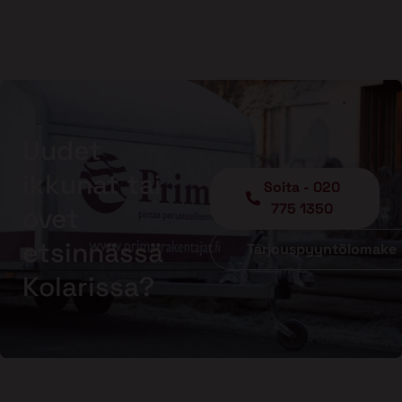
Uudet
ikkunat tai
Soita - 020
775 1350
ovet
etsinnässä
Tarjouspyyntölomake
Kolarissa?