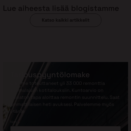
Lue aiheesta lisää blogistamme
Katso kaikki artikkelit
Tarjouspyyntölomake
Olemme toteuttaneet yli 33 000 remonttia
suomalaisiin kotitalouksiin. Kuntoarvio on
vaivaton tapa aloittaa remontin suunnittelu. Saat
ammattilaisen heti avuksesi. Palvelemme myös
etänä!
*
Nimi