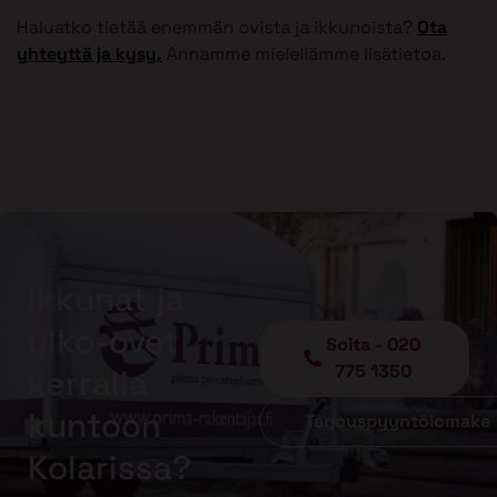
Haluatko tietää enemmän ovista ja ikkunoista?
Ota
yhteyttä ja kysy.
Annamme mielellämme lisätietoa.
Ikkunat ja
ulko-ovet
Soita - 020
775 1350
kerralla
kuntoon
Tarjouspyyntölomake
Kolarissa?