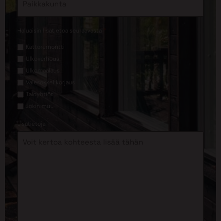
*
Haluaisin lisätietoa seuraavasta
Kattoremontti
Ulkoverhous
Ulkomaalaus
Valesokkelikorjaus
Taloyhtiöt
Jokin muu
Lisätietoja