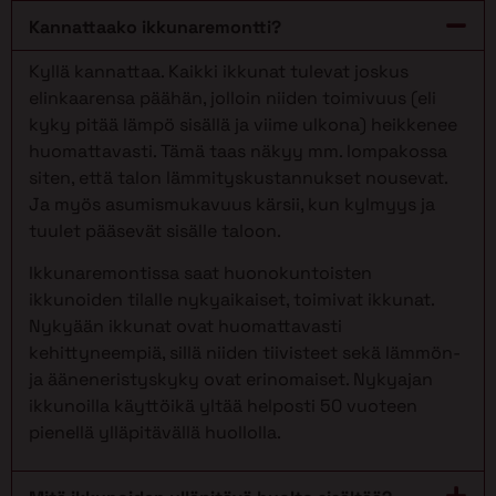
Kannattaako ikkunaremontti?
Kyllä kannattaa. Kaikki ikkunat tulevat joskus
elinkaarensa päähän, jolloin niiden toimivuus (eli
kyky pitää lämpö sisällä ja viime ulkona) heikkenee
huomattavasti. Tämä taas näkyy mm. lompakossa
siten, että talon lämmityskustannukset nousevat.
Ja myös asumismukavuus kärsii, kun kylmyys ja
tuulet pääsevät sisälle taloon.
Ikkunaremontissa saat huonokuntoisten
ikkunoiden tilalle nykyaikaiset, toimivat ikkunat.
Nykyään ikkunat ovat huomattavasti
kehittyneempiä, sillä niiden tiivisteet sekä lämmön-
ja ääneneristyskyky ovat erinomaiset. Nykyajan
ikkunoilla käyttöikä yltää helposti 50 vuoteen
pienellä ylläpitävällä huollolla.