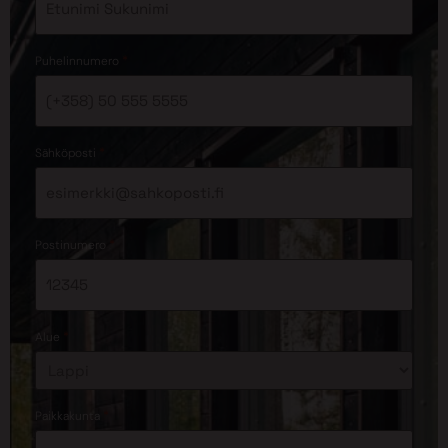
*
Puhelinnumero
*
Sähköposti
*
Postinumero
*
Alue
*
Paikkakunta