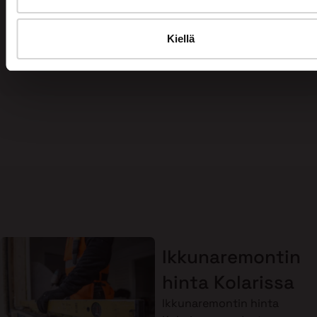
maksuton arviokäynti jo tänään!
Kiellä
Ota yhteyttä
Ikkunaremontin
hinta Kolarissa
Ikkunaremontin hinta