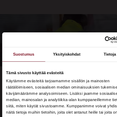
Suostumus
Yksityiskohdat
Tietoja
Tämä sivusto käyttää evästeitä
Käytämme evästeitä tarjoamamme sisällön ja mainosten
räätälöimiseen, sosiaalisen median ominaisuuksien tukemise
kävijämäärämme analysoimiseen. Lisäksi jaamme sosiaalis
Prima on kodin remonttien
median, mainosalan ja analytiikka-alan kumppaneillemme tie
rautainen ammattilainen
siitä, miten käytät sivustoamme. Kumppanimme voivat yhdis
näitä tietoja muihin tietoihin, joita olet antanut heille tai joita o
Olemme kunnostaneet suomalaisia koteja yli 30