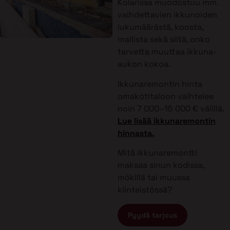
Kolarissa muodostuu mm.
vaihdettavien ikkunoiden
lukumäärästä, koosta,
mallista sekä siitä, onko
tarvetta muuttaa ikkuna-
aukon kokoa.
Ikkunaremontin hinta
omakotitaloon vaihtelee
noin 7 000–15 000 € välillä.
Lue lisää ikkunaremontin
hinnasta.
Mitä ikkunaremontti
maksaa sinun kodissa,
mökillä tai muussa
kiinteistössä?
Pyydä tarjous