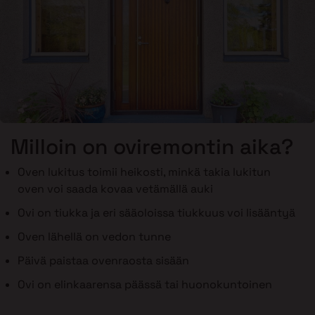
Milloin on oviremontin aika?
Oven lukitus toimii heikosti, minkä takia lukitun
oven voi saada kovaa vetämällä auki
Ovi on tiukka ja eri sääoloissa tiukkuus voi lisääntyä
Oven lähellä on vedon tunne
Päivä paistaa ovenraosta sisään
Ovi on elinkaarensa päässä tai huonokuntoinen