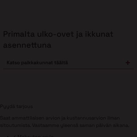
Primalta ulko-ovet ja ikkunat
asennettuna
Katso paikkakunnat täältä
Pyydä tarjous
Saat ammattilaisen arvion ja kustannusarvion ilman
sitoutumista. Vastaamme yleensä saman päivän aikana.
✓
Maksuton arvio