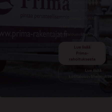
50 000 euroon saakka
tarjouksen teon
yhteydessä. Muista
lisäksi hyödyntää
kotitalousvähennys.
Lue lisää
Prima-
rahoituksesta
Lue lisää
kotitalousvähennykse