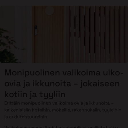
Monipuolinen valikoima ulko-
ovia ja ikkunoita – jokaiseen
kotiin ja tyyliin
Erittäin monipuolinen valikoima ovia ja ikkunoita –
kaikenlaisiin koteihin, mökeille, rakennuksiin, tyyleihin
ja arkkitehtuureihin.
Valikoimastamme löydät monipuoliset mallistot ulko-