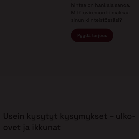
hintaa on hankala sanoa.
Mitä oviremontti maksaa
sinun kiinteistössäsi?
Pyydä tarjous
Usein kysytyt kysymykset – ulko-
ovet ja ikkunat