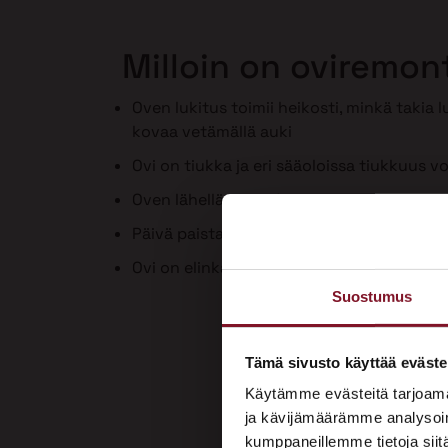
Milloin on oviremon
Oven lukitus toimii heikosti, minkä takia 
kovaa vetämällä auki
Ovi on tiukka ja eri sääoloissa tiukkuus vo
Oven lähellä on vedon tunne
Päivä paistaa ovenraosta sisään
Ovi on elinkaarensa päässä tai huonokun
Suostumus
Tämä sivusto käyttää eväste
Käytämme evästeitä tarjoama
ja kävijämäärämme analysoim
kumppaneillemme tietoja siitä