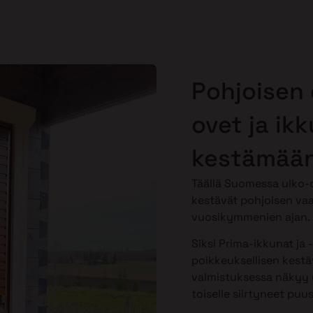
Pohjoisen 
ovet ja ik
kestämään
Täällä Suomessa ulko-o
kestävät pohjoisen vaa
vuosikymmenien ajan.
Siksi Prima-ikkunat ja 
poikkeuksellisen kestäv
valmistuksessa näkyy y
toiselle siirtyneet puu