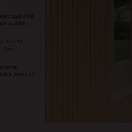
udet, tyylikkäät,
rin alueella
oa, lämpöä,
– jopa
remontin
ille. Se ei sido