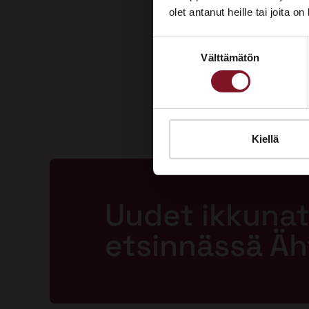
olet antanut heille tai joita o
Suostumuksen
Välttämätön
valinta
Kiellä
Uudet ikkunat
etsinnässä Äh