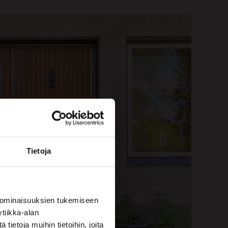
Tietoja
 ominaisuuksien tukemiseen
tiikka-alan
ietoja muihin tietoihin, joita