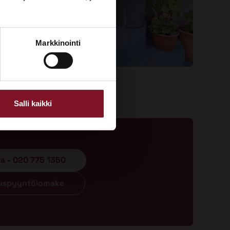
Markkinointi
Salli kaikki
ta - 020 775 1350
ouspyyntölomake