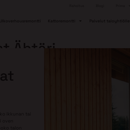
Rahoitus
Blogi
Prima
Ulkoverhousremontti
Kattoremontti
Palvelut taloyhtiölle
at Ähtäri
nat
ko ikkunan tai
i oven
ooko talon