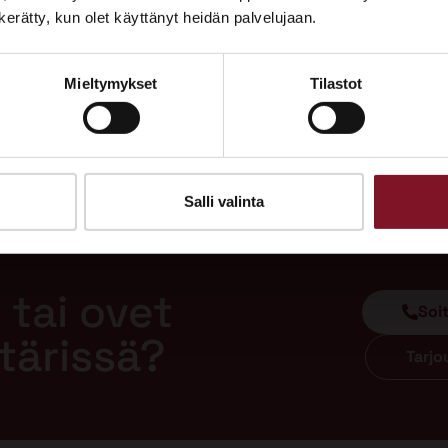
Tutustu palveluihimme esittelypisteellämme
n kerätty, kun olet käyttänyt heidän palvelujaan.
Lempäälän Asuntomessuilla 10.7.–9.8.2026.
Mieltymykset
Tilastot
Ota yhteyttä
Salli valinta
 tai ovet
Soi
tärissä?
Tarj