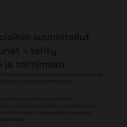
oloihin suunnitellut
kunat – tehty
 ja toimimaan
vilta ja ikkunoilta vaaditaan enemmän, jotta ne
tivat olosuhteet moitteettomasti
-ovet on suunniteltu ja valmistettu
iksi ja luotettaviksi. Niiden suunnittelussa ja
li 100-vuotinen historia sekä sukupolvelta
sepäntaidot.