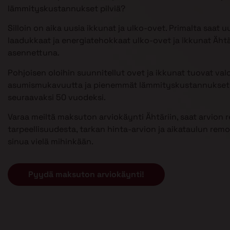
lämmityskustannukset pilviä?
Silloin on aika uusia ikkunat ja ulko-ovet. Primalta saat u
laadukkaat ja energiatehokkaat ulko-ovet ja ikkunat Ähtä
asennettuna.
Pohjoisen oloihin suunnitellut ovet ja ikkunat tuovat val
asumismukavuutta ja pienemmät lämmityskustannukset 
seuraavaksi 50 vuodeksi.
Varaa meiltä maksuton arviokäynti Ähtäriin, saat arvion 
tarpeellisuudesta, tarkan hinta-arvion ja aikataulun remont
sinua vielä mihinkään.
Pyydä maksuton arviokäynti!