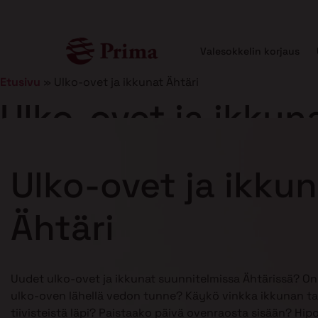
Valesokkelin korjaus
Etusivu
»
Ulko-ovet ja ikkunat Ähtäri
Ulko-ovet ja ikkun
Julkaistu
21.1.2025
8 min lukuaika
Ulko-ovet ja ikku
Ähtäri
Uudet ulko-ovet ja ikkunat suunnitelmissa Ähtärissä? On
ulko-oven lähellä vedon tunne? Käykö vinkka ikkunan ta
tiivisteistä läpi? Paistaako päivä ovenraosta sisään? Hip