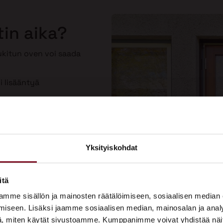
tin aika?
lukitun oven voi saada
i lisääntyä
toinen
Yksityiskohdat
×
ASUNTOMESSUT 2026 · LEMPÄÄLÄ
itä
Prima on mukana
mme sisällön ja mainosten räätälöimiseen, sosiaalisen median
Asuntomessuilla!
iseen. Lisäksi jaamme sosiaalisen median, mainosalan ja analy
, miten käytät sivustoamme. Kumppanimme voivat yhdistää näitä t