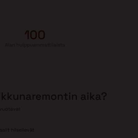
100
Alan huippuammattilaista
 ikkunaremontin aika?
 vuotavat
lit hilseilevät