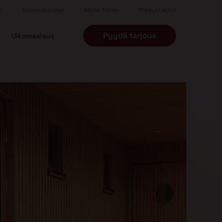
Asiakastarinat
Meille töihin
Yhteystiedot
Pyydä tarjous
Ulkomaalaus