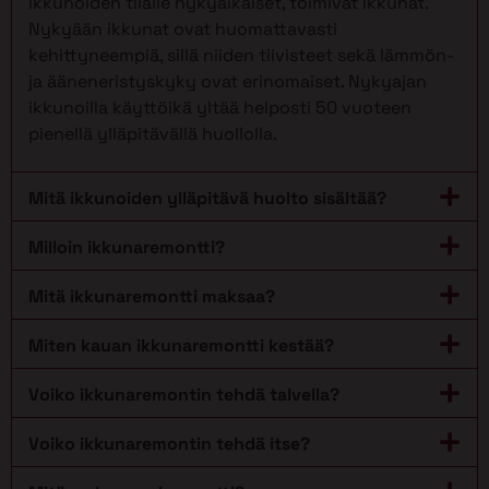
ikkunoiden tilalle nykyaikaiset, toimivat ikkunat.
Nykyään ikkunat ovat huomattavasti
kehittyneempiä, sillä niiden tiivisteet sekä lämmön-
ja ääneneristyskyky ovat erinomaiset. Nykyajan
ikkunoilla käyttöikä yltää helposti 50 vuoteen
pienellä ylläpitävällä huollolla.
Mitä ikkunoiden ylläpitävä huolto sisältää?
Milloin ikkunaremontti?
Mitä ikkunaremontti maksaa?
Miten kauan ikkunaremontti kestää?
Voiko ikkunaremontin tehdä talvella?
Voiko ikkunaremontin tehdä itse?