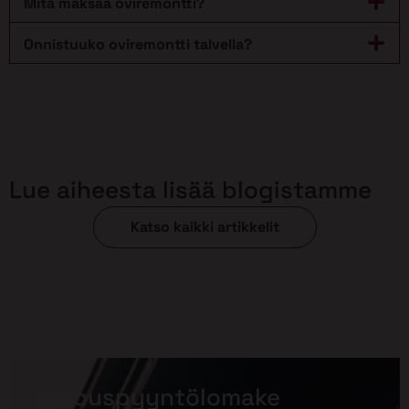
Mitä maksaa oviremontti?
Onnistuuko oviremontti talvella?
Lue aiheesta lisää blogistamme
Katso kaikki artikkelit
Tarjouspyyntölomake