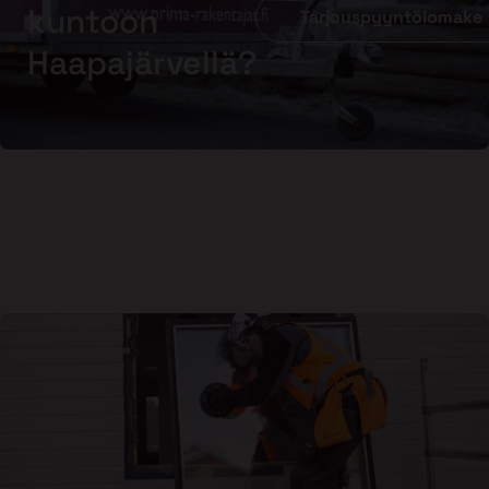
kuntoon
Tarjouspyyntölomake
Haapajärvellä?