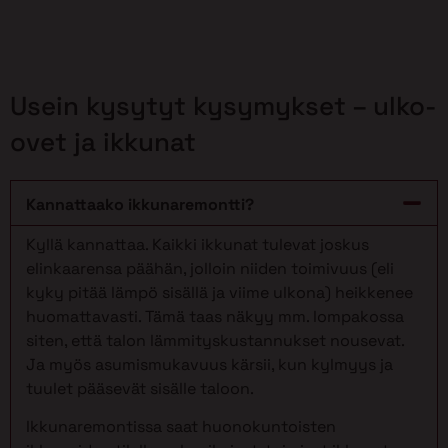
Usein kysytyt kysymykset – ulko-
ovet ja ikkunat
Kannattaako ikkunaremontti?
Kyllä kannattaa. Kaikki ikkunat tulevat joskus
elinkaarensa päähän, jolloin niiden toimivuus (eli
kyky pitää lämpö sisällä ja viime ulkona) heikkenee
huomattavasti. Tämä taas näkyy mm. lompakossa
siten, että talon lämmityskustannukset nousevat.
Ja myös asumismukavuus kärsii, kun kylmyys ja
tuulet pääsevät sisälle taloon.
Ikkunaremontissa saat huonokuntoisten