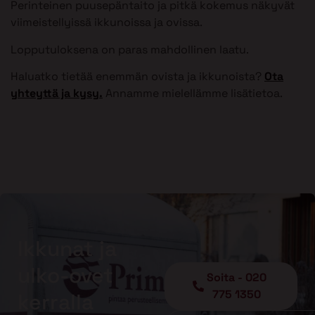
Perinteinen puusepäntaito ja pitkä kokemus näkyvät
viimeistellyissä ikkunoissa ja ovissa.
Lopputuloksena on paras mahdollinen laatu.
Haluatko tietää enemmän ovista ja ikkunoista?
Ota
yhteyttä ja kysy.
Annamme mielellämme lisätietoa.
Ikkunat ja
ulko-ovet
Soita - 020
775 1350
kerralla