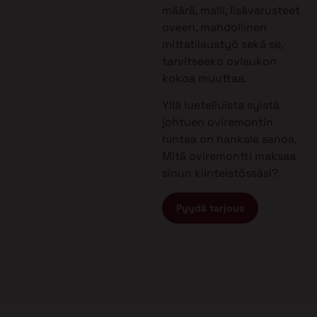
määrä, malli, lisävarusteet
oveen, mahdollinen
mittatilaustyö sekä se,
tarvitseeko oviaukon
kokoa muuttaa.
Yllä luetelluista syistä
johtuen oviremontin
hintaa on hankala sanoa.
Mitä oviremontti maksaa
sinun kiinteistössäsi?
Pyydä tarjous