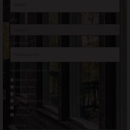
*
Alue
*
Paikkakunta
*
Haluaisin lisätietoa seuraavasta
Kattoremontti
Ulkoverhous
Ulkomaalaus
Valesokkelikorjaus
Taloyhtiöt
Jokin muu
Lisätietoja