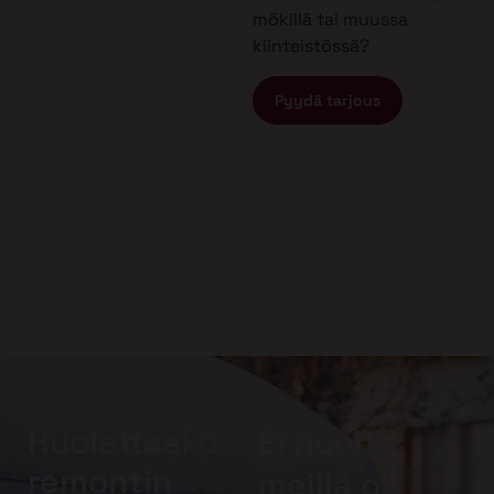
mökillä tai muussa
kiinteistössä?
Pyydä tarjous
Huolettaako
Ei huolta,
remontin
meillä on