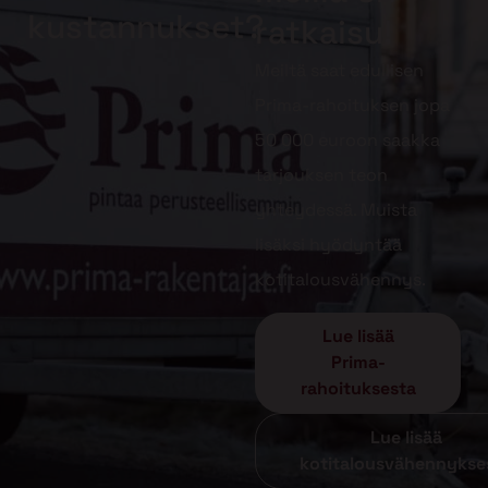
kustannukset?
ratkaisu!
Meiltä saat edullisen
Prima-rahoituksen jopa
50 000 euroon saakka
tarjouksen teon
yhteydessä. Muista
lisäksi hyödyntää
kotitalousvähennys.
Lue lisää
Prima-
rahoituksesta
Lue lisää
kotitalousvähennykse