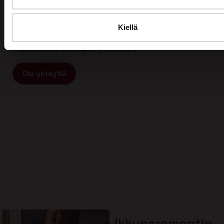
Tämän vuoksi myös asiakkaamme arvostavat meitä
ja ovat tyytyväisiä työhömme. Kun etsit
ammattitaitoista ja vastuullista ikkunaremontin tai
Kiellä
oviremontin tekijää, ota yhteyttä meihin ja varaa
maksuton arviokäynti jo tänään!
Ota yhteyttä
Ikkunaremontin