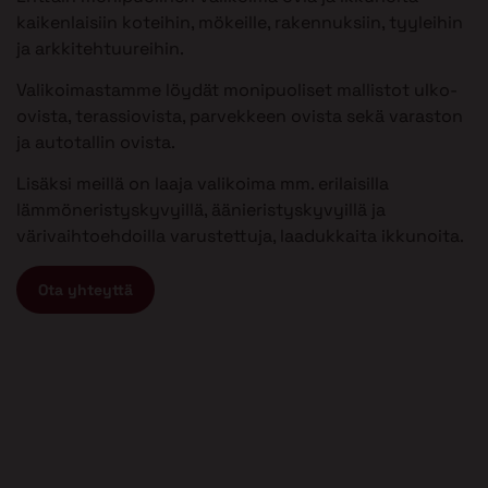
kaikenlaisiin koteihin, mökeille, rakennuksiin, tyyleihin
ja arkkitehtuureihin.
Valikoimastamme löydät monipuoliset mallistot ulko-
ovista, terassiovista, parvekkeen ovista sekä varaston
ja autotallin ovista.
Lisäksi meillä on laaja valikoima mm. erilaisilla
lämmöneristyskyvyillä, äänieristyskyvyillä ja
värivaihtoehdoilla varustettuja, laadukkaita ikkunoita.
Ota yhteyttä