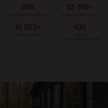
99%
33 419+
Tyytyväiset asiakkaat
Kunnostettua kotia
12 523+
100
Uusittua kattoa
Alan
huippuammattilaista