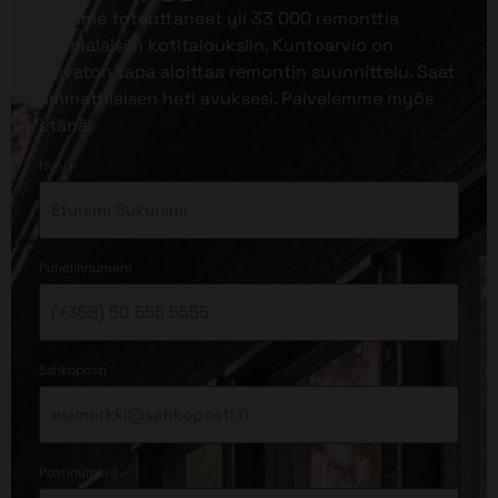
Olemme toteuttaneet yli 33 000 remonttia
suomalaisiin kotitalouksiin. Kuntoarvio on
vaivaton tapa aloittaa remontin suunnittelu. Saat
ammattilaisen heti avuksesi. Palvelemme myös
etänä!
*
Nimi
*
Puhelinnumero
*
Sähköposti
*
Postinumero