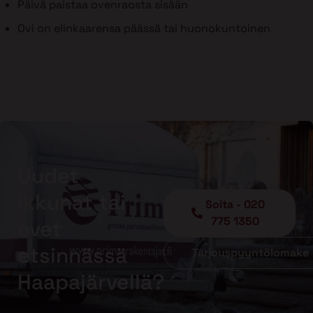
Päivä paistaa ovenraosta sisään
Ovi on elinkaarensa päässä tai huonokuntoinen
Uudet
ikkunat tai
Soita - 020
775 1350
ovet
etsinnässä
Tarjouspyyntölomake
Haapajärvellä?