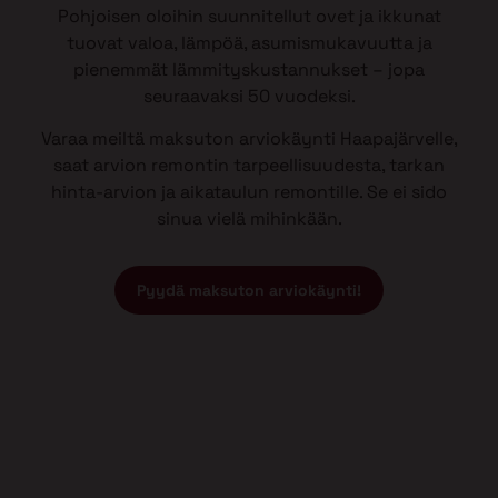
Pohjoisen oloihin suunnitellut ovet ja ikkunat
tuovat valoa, lämpöä, asumismukavuutta ja
pienemmät lämmityskustannukset – jopa
seuraavaksi 50 vuodeksi.
Varaa meiltä maksuton arviokäynti Haapajärvelle,
saat arvion remontin tarpeellisuudesta, tarkan
hinta-arvion ja aikataulun remontille. Se ei sido
sinua vielä mihinkään.
Pyydä maksuton arviokäynti!