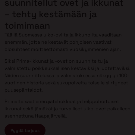
suunnitellut ovet ja ikkunat
– tehty kestämään ja
toimimaan
Täällä Suomessa ulko-ovilta ja ikkunoilta vaaditaan
enemmän, jotta ne kestävät pohjoisen vaativat
olosuhteet moitteettomasti vuosikymmenien ajan.
Siksi Prima-ikkunat ja -ovet on suunniteltu ja
valmistettu poikkeuksellisen kestäviksi ja luotettaviksi.
Niiden suunnittelussa ja valmistuksessa näkyy yli 100-
vuotinen historia sekä sukupolvelta toiselle siirtyneet
puusepäntaidot.
Primalta saat energiatehokkaat ja helppohoitoiset
ikkunat sekä jämäkät ja turvalliset ulko-ovet paikalleen
asennettuna Haapajärvellä.
Pyydä tarjous